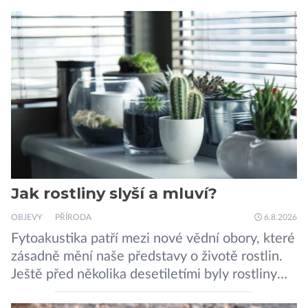
Jak rostliny slyší a mluví?
OBJEVY
PŘÍRODA
6.8.2026
Fytoakustika patří mezi nové vědní obory, které
zásadně mění naše představy o životě rostlin.
Ještě před několika desetiletími byly rostliny
považovány za tiché a pasivní organismy, které