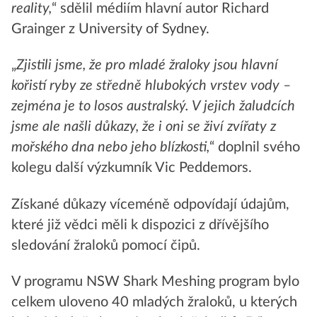
reality,
“ sdělil médiím hlavní autor Richard
Grainger z University of Sydney.
„
Zjistili jsme, že pro mladé žraloky jsou hlavní
kořistí ryby ze středně hlubokých vrstev vody –
zejména je to losos australský. V jejich žaludcích
jsme ale našli důkazy, že i oni se živí zvířaty z
mořského dna nebo jeho blízkosti,
“ doplnil svého
kolegu další výzkumník Vic Peddemors.
Získané důkazy víceméně odpovídají údajům,
které již vědci měli k dispozici z dřívějšího
sledování žraloků pomocí čipů.
V programu NSW Shark Meshing program bylo
celkem uloveno 40 mladých žraloků, u kterých