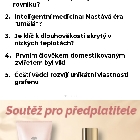
rovníku?
2.
Inteligentní medicína: Nastává éra
"umělá"?
3.
Je klíč k dlouhověkosti skrytý v
nízkých teplotách?
4.
Prvním člověkem domestikovaným
zvířetem byl vlk!
5.
Čeští vědci rozvíjí unikátní vlastnosti
grafenu
reklama