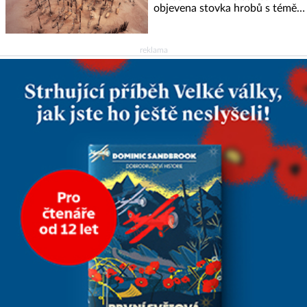
objevena stovka hrobů s téměř
netknutými mumiemi. Všichni
mrtví byli pohřbeni s úctou a
četnými milodary. Asi nejvíc
reklama
přitom vědce zaujal hrob
tříměsíčního chlapečka s
modrou filcovou čapkou, z níž
se draly blonďaté vlásky. Fakt,
že jsou těla dávných lidí
nesmírně dobře zachovalá,
přičítají odborníci zdejším
klimatickým podmínkám.
Sucho, prosolené písky a
extrémně