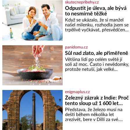
skutecnepribehy.cz
Odpustit je úleva, ale bývá
to nesmírně těžké
Když se ukázalo, že si manžel
našel milenku, rozhodla jsem se
trpělivě vyčkávat, přesvědčena,
že se dříve či později vrátí k
rodině. Možná je to jedna z
nejtěžších věcí na světě. Ale
panidomu.cz
každý, kdo s tím má nějaké
Sůl nad zlato, ale přiměřeně
zkušenosti, se zapřísahá, že
Většina lidí po celém světě jí
pokud odpustíte, znatelně se
soli až moc. Často i nevědomky,
vám uleví. Když se ke mně
protože netuší, jak velké
doneslo, že si manžel pořídil
množství se jí skrývá v
milenku,
průmyslově vyráběných
potravinách, dokonce i těch
sladkých. Sůl je zdravá Ale v
enigmaplus.cz
ani ne třetinovém množství, než
Železný zázrak z Indie: Proč
je pro většinu populace běžné.
tento sloup už 1 600 let
Její základní složky– sodík a
chlór – jsou zásadní pro
nezná rez?
Představa, že železo musí na
správné hospodaření
dešti během několika let
zrezivět, bere v Dillí za své.
Uprostřed komplexu Qutb stojí
více než sedm metrů vysoký