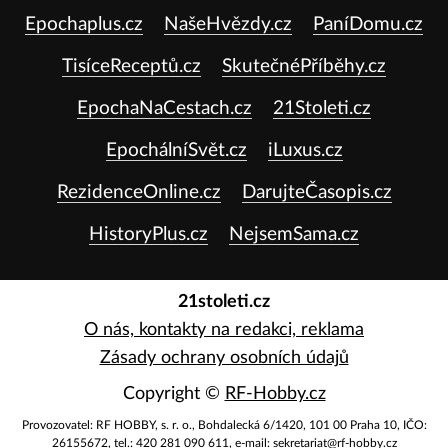
Epochaplus.cz
NašeHvězdy.cz
PaníDomu.cz
TisíceReceptů.cz
SkutečnéPříběhy.cz
EpochaNaCestach.cz
21Stoleti.cz
EpochálníSvět.cz
iLuxus.cz
RezidenceOnline.cz
DarujteČasopis.cz
HistoryPlus.cz
NejsemSama.cz
21stoleti.cz
O nás, kontakty na redakci, reklama
Zásady ochrany osobních údajů
Copyright ©
RF-Hobby.cz
Provozovatel: RF HOBBY, s. r. o., Bohdalecká 6/1420, 101 00 Praha 10, IČO:
26155672, tel.: 420 281 090 611, e-mail: sekretariat@rf-hobby.cz