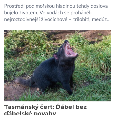
Prostředí pod mořskou hladinou tehdy doslova
bujelo životem. Ve vodách se proháněli
nejroztodivnější živočichové – trilobiti, medúzy
či hlavonožci. V dávném kambriu žil také
prazvláštní stonožce podobný tvor, který měl
zárodky zbraní typických pro dnešní pavouky.
Pavouci, štíři či klíšťata jsou členovci patřící do
skupiny klepítkatců. Vyznačují se takzvanými
chelicerami, které u nich představují právě […]
Tasmánský čert: Ďábel bez
ďábelské povahy