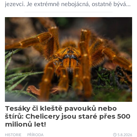
jezevci. Je extrémně nebojácná, ostatně bývá
označována za nejodvážnější zvíře vůbec. V
této souvislosti je dokonce zapsána do
Guinnessovy knihy rekordů. Navzdory svému
názvu nežije pouze v jižní Africe, ale domovem
je mu valná část černého kontinentu a
vyskytuje se rovněž v oblastech […]
Tesáky či kleště pavouků nebo
štírů: Chelicery jsou staré přes 500
milionů let!
HISTORIE
PŘÍRODA
5.8.2026