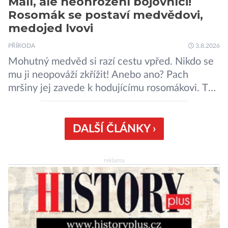
Malí, ale neohrožení bojovníci!
Rosomák se postaví medvědovi,
medojed lvovi
PŘÍRODA
3.8.2026
Mohutný medvěd si razí cestu vpřed. Nikdo se
mu ji neopováží zkřížit! Anebo ano? Pach
mršiny jej zavede k hodujícímu rosomákovi. Ten
se ale před ním nechystá ustoupit. Ačkoli
velikostní rozdíl mezi nimi je značný, statečná
„lasice“ je odhodlána bránit svou kořist.
DALŠÍ ČLÁNKY ›
Nedosahují nijak impozantní velikosti, jde spíše
o menší šelmy. Svou houževnatostí, bojovností
reklama
a […]