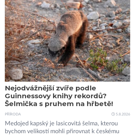
pouze reagují na změny prostředí. Moderní
výzkum však ukazuje, že skutečnost je mnohem
zajímavější. Rostliny totiž dokážou své okolí
vnímat prostřednictvím mechanických podnětů
a samy také vydávají zvuky […]
Nejodvážnější zvíře podle
Guinnessovy knihy rekordů?
Šelmička s pruhem na hřbetě!
PŘÍRODA
5.8.2026
Medojed kapský je lasicovitá šelma, kterou
bychom velikostí mohli přirovnat k českému