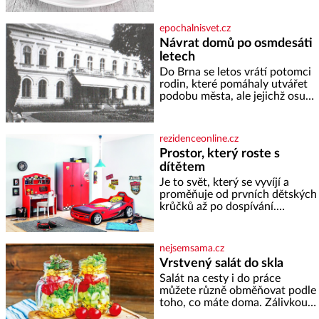
sladkého dezertního vína 50 g
cukru krystal 1 lžíci medu 200 g
epochalnisvet.cz
zakysané sm
Návrat domů po osmdesáti
letech
Do Brna se letos vrátí potomci
rodin, které pomáhaly utvářet
podobu města, ale jejichž osudy
dramaticky přerušila druhá
světová válka. Příběhy rodů
Placzek, Löw-Beer, Fuhrmann,
rezidenceonline.cz
Kohn a Stiassni se stanou
Prostor, který roste s
jednou z hlavních
dítětem
dramaturgických linií festivalu
židovské kultury ŠTETL FEST
Je to svět, který se vyvíjí a
2026. Některé návraty nejsou
proměňuje od prvních dětských
jednoduché. Místa, která si
krůčků až po dospívání.
člověk pamatuje z rodinných
Správně navržený pokoj
vyprávění, už dávno
podporuje bezpečí, kreativitu,
soustředění i odpočinek a
nejsemsama.cz
reaguje na každou etapu života
Vrstvený salát do skla
a specifické potřeby dítěte. Pro
Salát na cesty i do práce
nejmenší je klíčová
můžete různě obměňovat podle
jednoduchost, měkkost a
toho, co máte doma. Zálivkou
bezpečí, proto by pokoj
ho zalijte až těsně před
miminka měl působit především