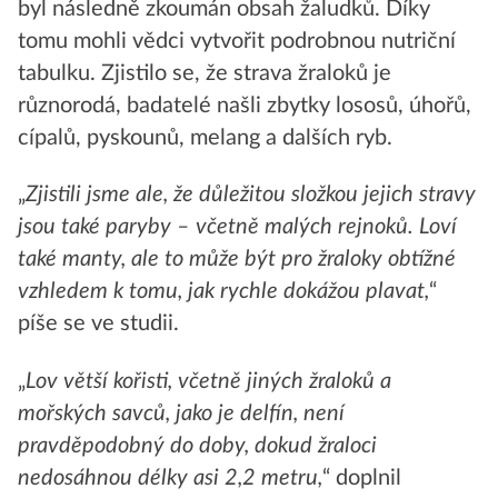
byl následně zkoumán obsah žaludků. Díky
tomu mohli vědci vytvořit podrobnou nutriční
tabulku. Zjistilo se, že strava žraloků je
různorodá, badatelé našli zbytky lososů, úhořů,
cípalů, pyskounů, melang a dalších ryb.
„
Zjistili jsme ale, že důležitou složkou jejich stravy
jsou také paryby – včetně malých rejnoků. Loví
také manty, ale to může být pro žraloky obtížné
vzhledem k tomu, jak rychle dokážou plavat,
“
píše se ve studii.
„
Lov větší kořisti, včetně jiných žraloků a
mořských savců, jako je delfín, není
pravděpodobný do doby, dokud žraloci
nedosáhnou délky asi 2,2 metru,
“ doplnil