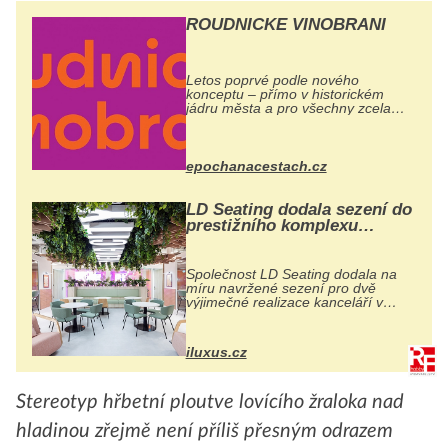
ROUDNICKÉ VINOBRANÍ
Letos poprvé podle nového
konceptu – přímo v historickém
jádru města a pro všechny zcela
zdarma. Hlavní program se
odehraje na Karlově a Husově
náměstí. Návštěvníci se mohou těšit
na víno, burčák, pes...
epochanacestach.cz
LD Seating dodala sezení do
prestižního komplexu
MediaCityUK v Salfordu
Společnost LD Seating dodala na
míru navržené sezení pro dvě
výjimečné realizace kanceláří v
areálu MediaCityUK v anglickém
Salfordu – konkrétně do budov Blue
Tower a Orange Tower. Komplex
iluxus.cz
budov Media...
Stereotyp hřbetní ploutve lovícího žraloka nad
hladinou zřejmě není příliš přesným odrazem