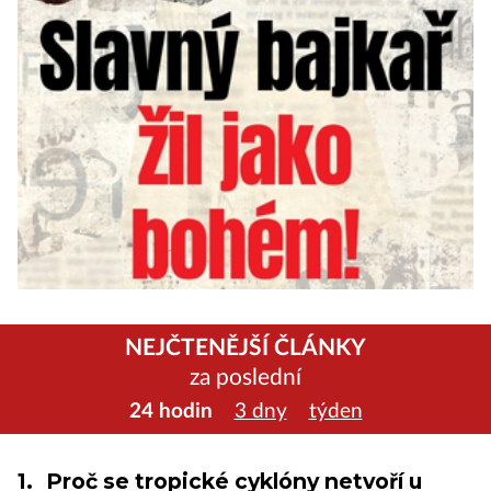
NEJČTENĚJŠÍ ČLÁNKY
za poslední
24 hodin
3 dny
týden
1.
Proč se tropické cyklóny netvoří u