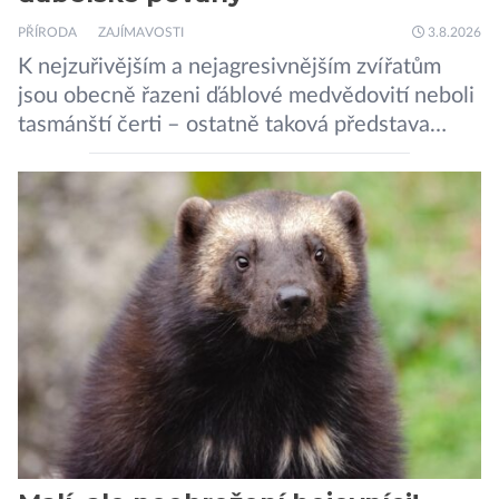
PŘÍRODA
ZAJÍMAVOSTI
3.8.2026
K nejzuřivějším a nejagresivnějším zvířatům
jsou obecně řazeni ďáblové medvědovití neboli
tasmánští čerti – ostatně taková představa
vyplývá i z jejich názvu. Tito největší draví
vačnatci, vyskytující se dnes již výhradně na
ostrově Tasmánie, si však takovou nálepku
vůbec nezaslouží. Fakticky se totiž spíše než o
zákeřné a nebezpečné vzteklouny jedná o
plaché živočichy. Velikostně […]