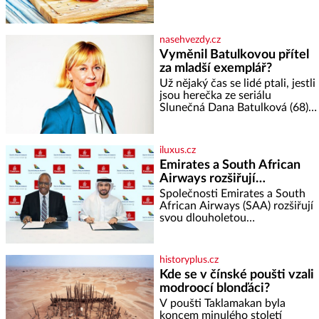
podáváním, aby zeleninu
klidně a útulně. Předškolní věk
nerozmočila. Na 2 porce
je
potřebujete: ✿ 1/4 ledového
nasehvezdy.cz
nebo jiného salátu (římský salát,
Vyměnil Batulkovou přítel
polníček…) ✿ 1 malá konzerva
za mladší exemplář?
kukuřice ✿ ½ okurky ✿ 2
rajčata Zálivka: ✿ 4 lžíce
Už nějaký čas se lidé ptali, jestli
olivového oleje ✿ 1 lžíci
jsou herečka ze seriálu
citronové šťávy ✿ ½ stroužku
Slunečná Dana Batulková (68) a
její partner, režisér Ondřej Zajíc
(56), ještě vůbec spolu. Herečka
od sebe přítele od samého
iluxus.cz
začátku odhán
Emirates a South African
Airways rozšiřují
partnerství. Cestujícím
Společnosti Emirates a South
nově zpřístupní dalších
African Airways (SAA) rozšiřují
svou dlouholetou
devět destinací v jižní a
codesharovou spolupráci. Nová
střední Africe
reciproční dohoda zpřístupní
cestujícím devět dalších
historyplus.cz
destinací v jižní a střední Africe
Kde se v čínské poušti vzali
a u
modroocí blonďáci?
V poušti Taklamakan byla
koncem minulého století