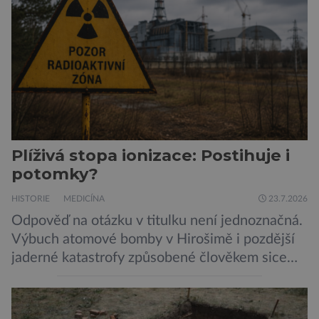
skupiny klepítkatců. Vyznačují se takzvanými
chelicerami, které u nich představují právě […]
Plíživá stopa ionizace: Postihuje i
potomky?
HISTORIE
MEDICÍNA
23.7.2026
Odpověď na otázku v titulku není jednoznačná.
Výbuch atomové bomby v Hirošimě i pozdější
jaderné katastrofy způsobené člověkem sice
ukázaly, že silné dávky ionizace zabíjejí a že
slabší a dlouhodobé záření poškozuje DNA.
Přesto není stále zcela jasné, nakolik se mutace