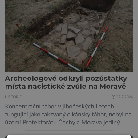
vzniklé ozářením přenášejí na potomstvo. Před
pěti lety, těsně před 35. výročím výbuchu
Černobylské jaderné elektrárny, […]
Archeologové odkryli pozůstatky
místa nacistické zvůle na Moravě
HISTORIE
22.7.2026
Koncentrační tábor v jihočeských Letech,
fungující jako takzvaný cikánský tábor, nebyl na
území Protektorátu Čechy a Morava jediný
takový. Další se nacházel na Moravě, konkrétně