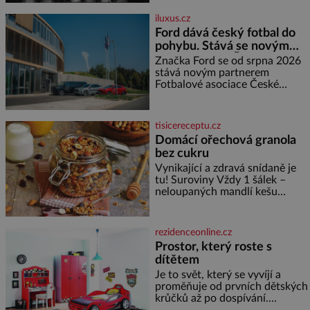
neprozradí – ostatně ani
nemůže, protože žádné nemá,
iluxus.cz
spokojí se lupič s několika
Ford dává český fotbal do
měďáky a štůčky látky. Zraněná
pohybu. Stává se novým
žena pár dní nato umírá. Je to
partnerem FAČR
muž nebývale krutý. Jeho činy
Značka Ford se od srpna 2026
budí hrůzu ještě dlouho po jeho
stává novým partnerem
smrti
Fotbalové asociace České
republiky. V rámci tříleté
spolupráce zajistí mobilitu
asociace, reprezentačních týmů
tisicereceptu.cz
i českého fotbalu v regionech.
Domácí ořechová granola
Partner
bez cukru
Vynikající a zdravá snídaně je
tu! Suroviny Vždy 1 šálek –
neloupaných mandlí kešu
ořechů vlašských ořechů
slunečnicových semínek
semínek dýně rozinek 3 šálky
rezidenceonline.cz
ovesných vloček 1 lžíce mlet
Prostor, který roste s
dítětem
Je to svět, který se vyvíjí a
proměňuje od prvních dětských
krůčků až po dospívání.