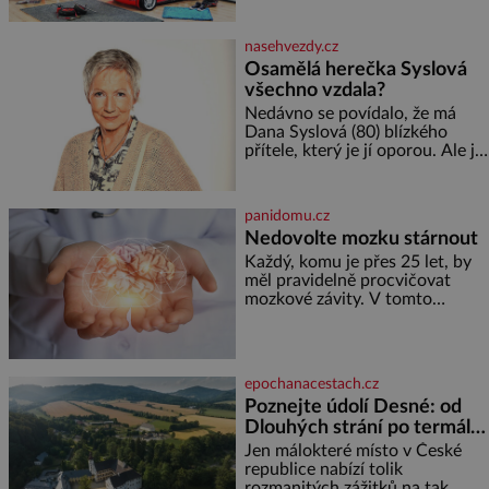
Správně navržený pokoj
podporuje bezpečí, kreativitu,
soustředění i odpočinek a
nasehvezdy.cz
reaguje na každou etapu života
Osamělá herečka Syslová
a specifické potřeby dítěte. Pro
všechno vzdala?
nejmenší je klíčová
jednoduchost, měkkost a
Nedávno se povídalo, že má
bezpečí, proto by pokoj
Dana Syslová (80) blízkého
miminka měl působit především
přítele, který je jí oporou. Ale je
klidně a útulně. Předškolní věk
to ještě vůbec pravda? V
je
posledních dnech čím dál
častěji mluví o svém odchodu.
panidomu.cz
Dohnala ji snad samota? Půs
Nedovolte mozku stárnout
Každý, komu je přes 25 let, by
měl pravidelně procvičovat
mozkové závity. V tomto
období se totiž začíná
zhoršovat paměť. Možná máte
problém vzpomenout si na
jméno kolegy z práce. Nebo
epochanacestach.cz
marně v paměti lovíte název
Poznejte údolí Desné: od
knížky, kterou jste nedávno
Dlouhých strání po termální
přečetli. Je to opravdu tak, s
věkem jako kdyby se paměť
prameny
Jen málokteré místo v České
rozhodla stávkovat. Cvičte
republice nabízí tolik
rozmanitých zážitků na tak