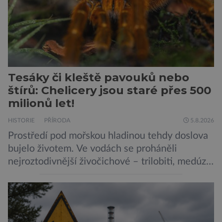
Tesáky či kleště pavouků nebo
štírů: Chelicery jsou staré přes 500
milionů let!
HISTORIE
PŘÍRODA
5.8.2026
Prostředí pod mořskou hladinou tehdy doslova
bujelo životem. Ve vodách se proháněli
nejroztodivnější živočichové – trilobiti, medúzy
či hlavonožci. V dávném kambriu žil také
prazvláštní stonožce podobný tvor, který měl
zárodky zbraní typických pro dnešní pavouky.
Pavouci, štíři či klíšťata jsou členovci patřící do