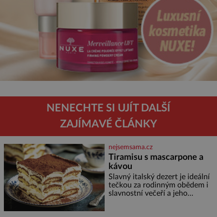
NENECHTE SI UJÍT DALŠÍ
ZAJÍMAVÉ ČLÁNKY
nejsemsama.cz
Tiramisu s mascarpone a
kávou
Slavný italský dezert je ideální
tečkou za rodinným obědem i
slavnostní večeří a jeho
příprava je jednodušší, než se
může zdát. Ingredience pro 4