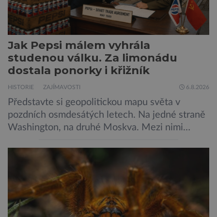
Jak Pepsi málem vyhrála
studenou válku. Za limonádu
dostala ponorky i křižník
HISTORIE
ZAJÍMAVOSTI
6.8.2026
Představte si geopolitickou mapu světa v
pozdních osmdesátých letech. Na jedné straně
Washington, na druhé Moskva. Mezi nimi
jaderný arzenál schopný zničit planetu
padesátkrát dokola, železná opona a miliony
vojáků v permanentní pohotovosti. A pak je tu
Donald Kendall, generální ředitel společnosti
PepsiCo, který se v květnu roku 1989 stává
admirálem flotily, jež čítá sedmnáct […]