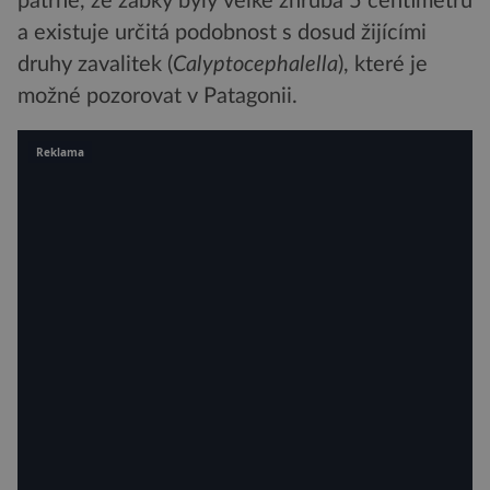
patrné, že žabky byly velké zhruba 5 centimetrů
a existuje určitá podobnost s dosud žijícími
druhy zavalitek (
Calyptocephalella
), které je
možné pozorovat v Patagonii.
Reklama