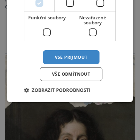
dlouhá mohyla. Podle všeho bylo místo
vnímáno jako posvátné tisíce let. Experti tak
Funkční soubory
Nezařazené
soubory
soudí z dalších, o dost mladších kruhových
mohyl, které se nacházejí v ose té starší. Na
DALŠÍ ČLÁNKY ›
archeologických pracích se podíleli experti ze
Západočeské univerzity v Plzni, […]
reklama
VŠE PŘIJMOUT
VŠE ODMÍTNOUT
ZOBRAZIT PODROBNOSTI