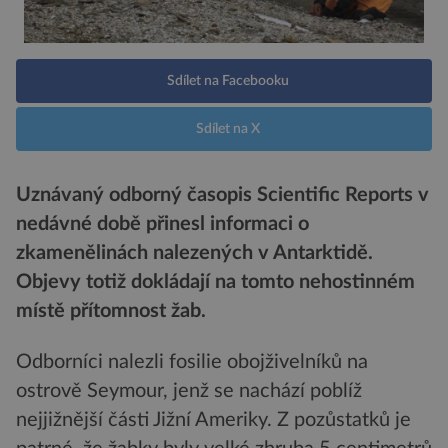
Sdílet na Facebooku
Sdílet na X
Uznávaný odborný časopis Scientific Reports v
nedávné době přinesl informaci o
zkamenělinách nalezených v Antarktidě.
Objevy totiž dokládají na tomto nehostinném
místě přítomnost žab.
Odborníci nalezli fosilie obojživelníků na
ostrově Seymour, jenž se nachází poblíž
nejjižnější části Jižní Ameriky. Z pozůstatků je