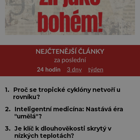
NEJČTENĚJŠÍ ČLÁNKY
za poslední
24 hodin
3 dny
týden
1.
Proč se tropické cyklóny netvoří u
rovníku?
2.
Inteligentní medicína: Nastává éra
"umělá"?
3.
Je klíč k dlouhověkosti skrytý v
nízkých teplotách?