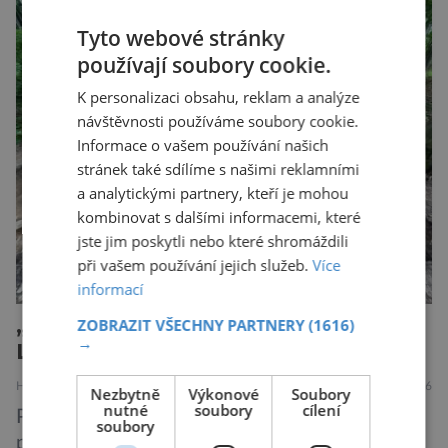
v Hodoníně u Kunštátu. Jeho pozůstatky byly
nedávno odkrývány archeology. Někteří z asi
Tyto webové stránky
1400 Romů a Sintů, kteří byli v táboře
používají soubory cookie.
internováni, v něm vydechli naposledy. Jiné
K personalizaci obsahu, reklam a analýze
čekal transport do […]
návštěvnosti používáme soubory cookie.
Informace o vašem používání našich
stránek také sdílíme s našimi reklamními
a analytickými partnery, kteří je mohou
kombinovat s dalšími informacemi, které
jste jim poskytli nebo které shromáždili
při vašem používání jejich služeb.
Více
informací
„Magnet“ pravěkého pohřebiště!
ZOBRAZIT VŠECHNY PARTNERY
(1616)
→
Lidé se k němu vraceli tisíce let
HISTORIE
13.7.2026
Nezbytně
Výkonové
Soubory
nutné
soubory
cílení
Před asi 6 000 lety vznikla v oblasti u dnešní
soubory
polské obce Muszkowice zhruba 20 metrů