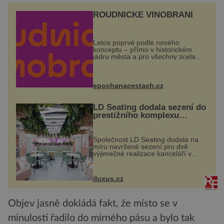
ROUDNICKÉ VINOBRANÍ
Letos poprvé podle nového
konceptu – přímo v historickém
jádru města a pro všechny zcela
zdarma. Hlavní program se
odehraje na Karlově a Husově
náměstí. Návštěvníci se mohou těšit
na víno, burčák, pes...
epochanacestach.cz
LD Seating dodala sezení do
prestižního komplexu
MediaCityUK v Salfordu
Společnost LD Seating dodala na
míru navržené sezení pro dvě
výjimečné realizace kanceláří v
areálu MediaCityUK v anglickém
Salfordu – konkrétně do budov Blue
Tower a Orange Tower. Komplex
iluxus.cz
budov Media...
Objev jasně dokládá fakt, že místo se v
minulosti řadilo do mírného pásu a bylo tak