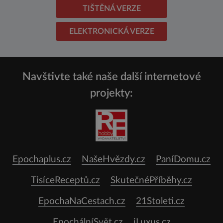
TIŠTĚNÁ VERZE
ELEKTRONICKÁ VERZE
Navštivte také naše další internetové
projekty:
Epochaplus.cz
NašeHvězdy.cz
PaníDomu.cz
TisíceReceptů.cz
SkutečnéPříběhy.cz
EpochaNaCestach.cz
21Stoleti.cz
EpochálníSvět.cz
iLuxus.cz