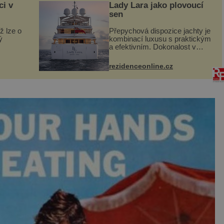
ci v
Lady Lara jako plovoucí
sen
ž lze o
Přepychová dispozice jachty je
ý
kombinací luxusu s praktickým
a efektivním. Dokonalost v
 svého
každém detailu představuje
I. do
značka Fendi Casa, kterou byly
rezidenceonline.cz
vybaveny její paluby. Monacký
 sporu
přístav nabízí každoročn...