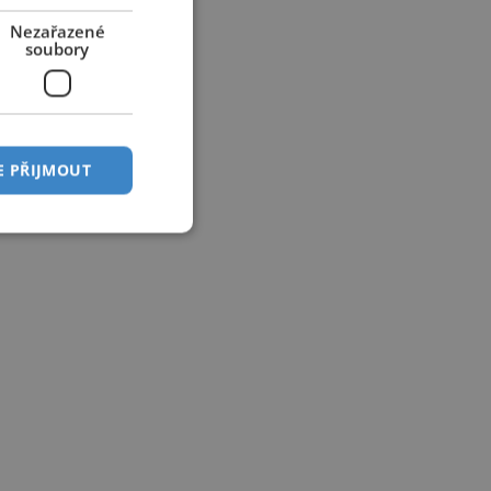
Nezařazené
soubory
E PŘIJMOUT