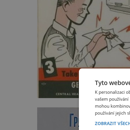
Tyto webové
K personalizaci 
vašem používání n
mohou kombinovat
používání jejich 
ZOBRAZIT VŠEC