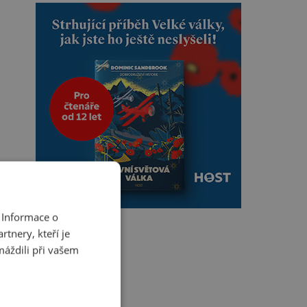
 Informace o
tnery, kteří je
máždili při vašem