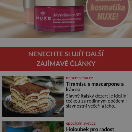
NENECHTE SI UJÍT DALŠÍ
ZAJÍMAVÉ ČLÁNKY
nejsemsama.cz
Tiramisu s mascarpone a
kávou
Slavný italský dezert je ideální
tečkou za rodinným obědem i
slavnostní večeří a jeho
příprava je jednodušší, než se
může zdát. Ingredience pro 4
osoby: 250 g mascarpone 3
epochalnisvet.cz
vejce 80 g cukru 200 g
Holoubek pro radost
cukrářských piškotů 250 ml