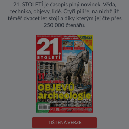
21. STOLETÍ je časopis plný novinek. Věda,
technika, objevy, lidé. Čtyři pilíře, na nichž již
téměř dvacet let stojí a díky kterým jej čte přes
250 000 čtenářů.
TIŠTĚNÁ VERZE