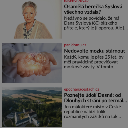
nasehvezdy.cz
reaguje na každou etapu života
Osamělá herečka Syslová
a specifické potřeby dítěte. Pro
všechno vzdala?
nejmenší je klíčová
jednoduchost, měkkost a
Nedávno se povídalo, že má
bezpečí, proto by pokoj
Dana Syslová (80) blízkého
miminka měl působit především
přítele, který je jí oporou. Ale je
klidně a útulně. Předškolní věk
to ještě vůbec pravda? V
je
posledních dnech čím dál
častěji mluví o svém odchodu.
panidomu.cz
Dohnala ji snad samota? Půs
Nedovolte mozku stárnout
Každý, komu je přes 25 let, by
měl pravidelně procvičovat
mozkové závity. V tomto
období se totiž začíná
zhoršovat paměť. Možná máte
problém vzpomenout si na
jméno kolegy z práce. Nebo
epochanacestach.cz
marně v paměti lovíte název
Poznejte údolí Desné: od
knížky, kterou jste nedávno
Dlouhých strání po termální
přečetli. Je to opravdu tak, s
věkem jako kdyby se paměť
prameny
Jen málokteré místo v České
rozhodla stávkovat. Cvičte
republice nabízí tolik
rozmanitých zážitků na tak
malém území jako údolí řeky
Desné v srdci Jeseníků. Během