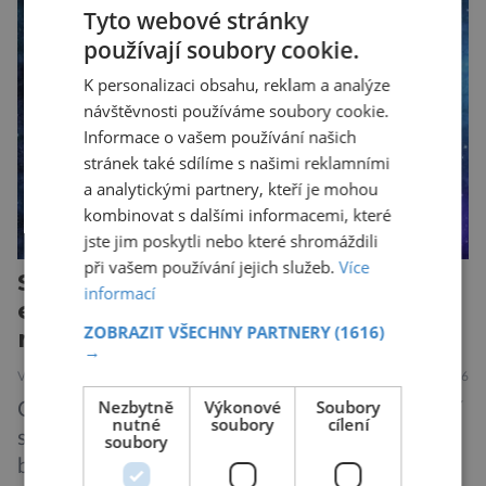
Tyto webové stránky
umístěném na roveru Perseverance,
používají soubory cookie.
identifikovala organický uhlík v jílovcích z
výchozů, což jsou vyhaslé podzemní lávové
K personalizaci obsahu, reklam a analýze
proudy vystupující na povrch, sopky […]
návštěvnosti používáme soubory cookie.
Informace o vašem používání našich
stránek také sdílíme s našimi reklamními
a analytickými partnery, kteří je mohou
kombinovat s dalšími informacemi, které
jste jim poskytli nebo které shromáždili
při vašem používání jejich služeb.
Více
Start rakety Ariane 6 s puncem
informací
evropského hmotnostního
ZOBRAZIT VŠECHNY PARTNERY
(1616)
rekordu
→
VESMÍR
22.6.2026
Nezbytně
Výkonové
Soubory
Odpočítávání skončilo, raketa odstartovala. Řítí
nutné
soubory
cílení
se vstříc nebi, jako kdyby chtěla protrhnout
soubory
blankytně modré plátno. Pracovníci