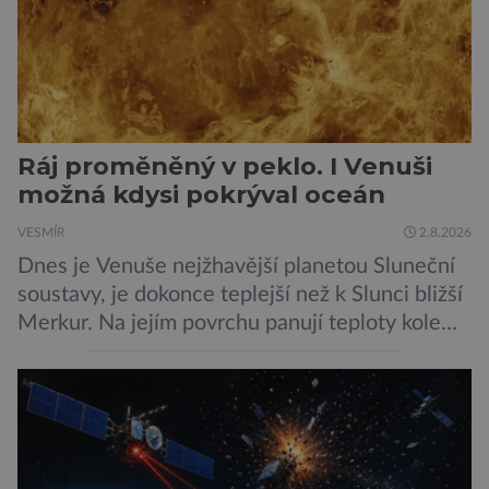
Ráj proměněný v peklo. I Venuši
možná kdysi pokrýval oceán
VESMÍR
2.8.2026
Dnes je Venuše nejžhavější planetou Sluneční
soustavy, je dokonce teplejší než k Slunci bližší
Merkur. Na jejím povrchu panují teploty kolem
464 °C, atmosféra je více než devadesátkrát
hustší než na Zemi a aby toho nebylo málo, z
oblaků se snáší kapky kyseliny sírové. Zkrátka,
není to prostředí, ve kterém by příčetný člověk
chtěl strávit […]