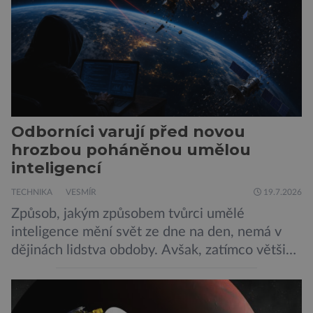
Odborníci varují před novou
hrozbou poháněnou umělou
inteligencí
TECHNIKA
VESMÍR
19.7.2026
Způsob, jakým způsobem tvůrci umělé
inteligence mění svět ze dne na den, nemá v
dějinách lidstva obdoby. Avšak, zatímco většina
pozornosti se soustředí na chatboty,
generování obrázků nebo automatizaci práce,
bezpečnostní experti upozorňují na mnohem