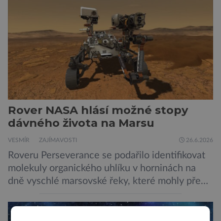
podle NASA je ve výtečném stavu. Nyní ji čeká
další etapa její mise, jejíž ambicí je přinést
dosud nejpodrobnější […]
Rover NASA hlásí možné stopy
dávného života na Marsu
VESMÍR
ZAJÍMAVOSTI
26.6.2026
Roveru Perseverance se podařilo identifikovat
molekuly organického uhlíku v horninách na
dně vyschlé marsovské řeky, které mohly před
miliardami let vzniknout působením vody.
Svědčí snad o dávném životě na planetě?
Měření provedená přístrojem Sherloc,