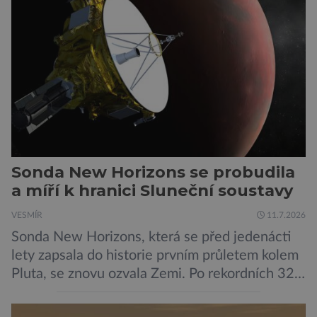
méně nápadné riziko. Podle některých
odborníků by už během příštích dvou let mohly
pokročilé systémy AI výrazně usnadnit
kybernetické útoky […]
Sonda New Horizons se probudila
a míří k hranici Sluneční soustavy
VESMÍR
11.7.2026
Sonda New Horizons, která se před jedenácti
lety zapsala do historie prvním průletem kolem
Pluta, se znovu ozvala Zemi. Po rekordních 321
dnech v hibernačním režimu se ve vzdálenosti
9,5 miliardy kilometrů od Země probrala a