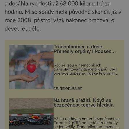
a dosáhla rychlosti až 68 000 kilometrů za
hodinu. Mise sondy měla původně skončit již v
roce 2008, přístroj však nakonec pracoval o
devět let déle.
Transplantace a duše.
Přenesly orgány i kousek
osobnosti dárce?
Ročně jsou v nemocnicích
transplantovány tisíce orgánů. Je-li
operace úspěšná, lidské tělo přijme
darovaný orgán za své a pacient
může vést plnohodnotný život. Ale
co když při transplantaci
enigmaplus.cz
nepřijímám...
Na hraně přežití. Když se
bezpečnost teprve hledala
Až do nedávna se na bezpečnost ve
Formuli 1 příliš nehledělo a nehody
se jen vršily. Řada pilotů to poznala