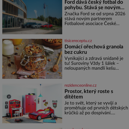
Ford dává český fotbal do
měďáky a štůčky látky. Zraněná
pohybu. Stává se novým
žena pár dní nato umírá. Je to
partnerem FAČR
muž nebývale krutý. Jeho činy
Značka Ford se od srpna 2026
budí hrůzu ještě dlouho po jeho
stává novým partnerem
smrti
Fotbalové asociace České
republiky. V rámci tříleté
spolupráce zajistí mobilitu
asociace, reprezentačních týmů
tisicereceptu.cz
i českého fotbalu v regionech.
Domácí ořechová granola
Partner
bez cukru
Vynikající a zdravá snídaně je
tu! Suroviny Vždy 1 šálek –
neloupaných mandlí kešu
ořechů vlašských ořechů
slunečnicových semínek
semínek dýně rozinek 3 šálky
rezidenceonline.cz
ovesných vloček 1 lžíce mlet
Prostor, který roste s
dítětem
Je to svět, který se vyvíjí a
proměňuje od prvních dětských
krůčků až po dospívání.
Správně navržený pokoj
podporuje bezpečí, kreativitu,
soustředění i odpočinek a