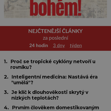
NEJČTENĚJŠÍ ČLÁNKY
za poslední
24 hodin
3 dny
týden
1.
Proč se tropické cyklóny netvoří u
rovníku?
2.
Inteligentní medicína: Nastává éra
"umělá"?
3.
Je klíč k dlouhověkosti skrytý v
nízkých teplotách?
4.
Prvním člověkem domestikovaným