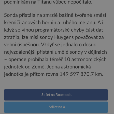
podmínkám na Titanu vůbec nepočítalo.
Sonda přistála na zmrzlé bažině tvořené směsí
křemičitanových hornin a tuhého metanu. A i
když se vinou programátorské chyby část dat
ztratila, lze misi sondy Huygens považovat za
velmi úspěšnou. Vždyť se jednalo o dosud
nejvzdálenější přistání umělé sondy v dějinách
– operace probíhala téměř 10 astronomických
jednotek od Země. Jedna astronomická
jednotka je přitom rovna 149 597 870,7 km.
Sdílet na Facebooku
Sdílet na X