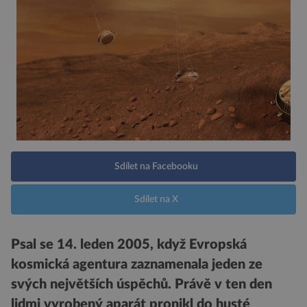
Sdílet na Facebooku
Sdílet na X
Psal se 14. leden 2005, když Evropská
kosmická agentura zaznamenala jeden ze
svých největších úspěchů. Právě v ten den
lidmi vyrobený aparát pronikl do husté