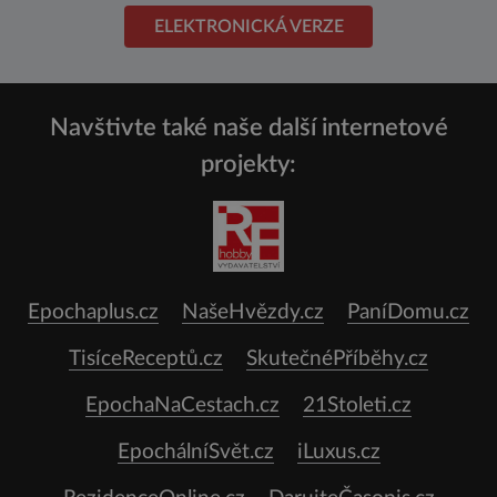
ELEKTRONICKÁ VERZE
Navštivte také naše další internetové
projekty:
Epochaplus.cz
NašeHvězdy.cz
PaníDomu.cz
TisíceReceptů.cz
SkutečnéPříběhy.cz
EpochaNaCestach.cz
21Stoleti.cz
EpochálníSvět.cz
iLuxus.cz