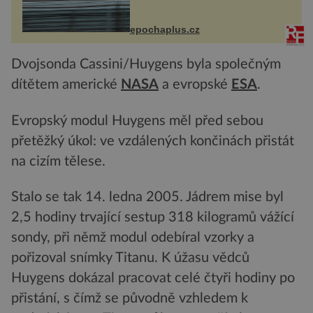
na vlastní kůži, často s trvalými
následky nebo bohužel i ztrátou
života. Dnes nepochopiteln...
epochaplus.cz
Dvojsonda Cassini/Huygens byla společným
dítětem americké
NASA
a evropské
ESA
.
Evropský modul Huygens měl před sebou
přetěžký úkol: ve vzdálených končinách přistát
na cizím tělese.
Stalo se tak 14. ledna 2005. Jádrem mise byl
2,5 hodiny trvající sestup 318 kilogramů vážící
sondy, při němž modul odebíral vzorky a
pořizoval snímky Titanu. K úžasu vědců
Huygens dokázal pracovat celé čtyři hodiny po
přistání, s čímž se původně vzhledem k