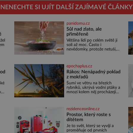
NENECHTE SI UJÍT DALŠÍ ZAJÍMAVÉ ČLÁNKY
panidomu.cz
Sůl nad zlato, ale
é
přiměřeně
žel
Většina lidí po celém světě jí
sem
soli až moc. Často i
nevědomky, protože netuší,
i
jak velké množství se jí skrývá
žná
v průmyslově vyráběných
cí
potravinách, dokonce i těch
epochaplus.cz
 tím
sladkých. Sůl je zdravá Ale
v ani ne třetinovém množství,
 od
Rákos: Nenápadný poklad
než je pro většinu populace
z mokřadů
m
běžné. Její základní složky–
ské
Šumí ve větru na březích
sodík a chlór – jsou zásadní
rybníků, ukrývá vodní ptáky a
il
pro správné hospodaření
k
mnozí kolem něj procházejí
eky
bez povšimnutí. Přesto právě
rákos pomáhal stavět domy,
ete
vyrábět lodě, zapisovat první
rezidenceonline.cz
é z
texty a inspiroval řadu
pověstí. Tato skromná, ale
Prostor, který roste s
 se
užitečná rostlina provází
dítětem
 se
člověka už tisíce let. Většina
Je to svět, který se vyvíjí a
čit
lidí vnímá rákos jen jako
proměňuje od prvních
obyčejnou kulisu letního