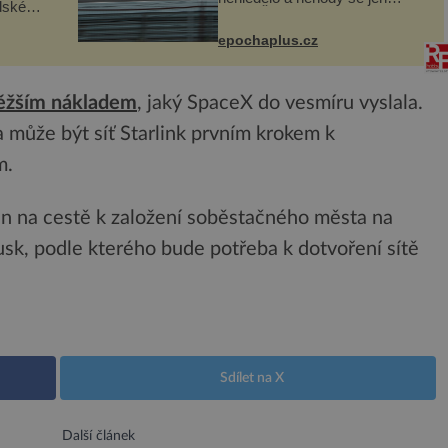
dské
vršily. Řada pilotů to poznala na
án za
vlastní kůži, často s trvalými
epochaplus.cz
následky nebo bohužel i ztrátou
co když
života. Dnes nepochopiteln...
ám...
těžším nákladem
, jaký SpaceX do vesmíru vyslala.
 může být síť Starlink prvním krokem k
m.
men na cestě k založení soběstačného města na
usk, podle kterého bude potřeba k dotvoření sítě
Sdílet na X
Další článek