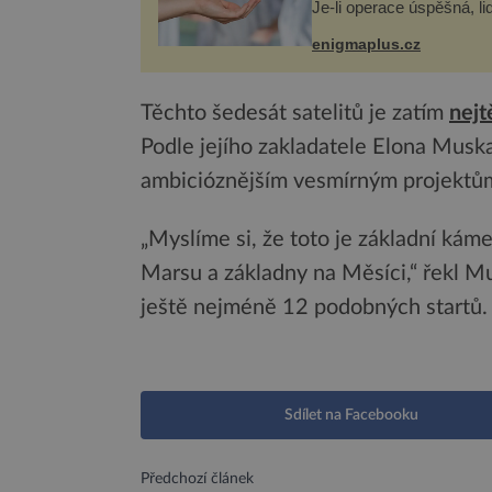
Je-li operace úspěšná, li
tělo přijme darovaný org
své a pacient může vést
enigmaplus.cz
plnohodnotný život. Ale 
při transplantaci nepřijím
Těchto šedesát satelitů je zatím
nej
Podle jejího zakladatele Elona Muska
ambicióznějším vesmírným projektů
„Myslíme si, že toto je základní ká
Marsu a základny na Měsíci,“ řekl M
ještě nejméně 12 podobných startů.
Sdílet na Facebooku
Předchozí článek