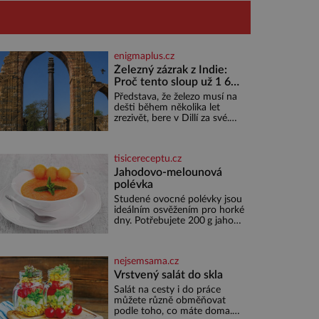
enigmaplus.cz
Železný zázrak z Indie:
Proč tento sloup už 1 600
let nezná rez?
Představa, že železo musí na
dešti během několika let
zrezivět, bere v Dillí za své.
Uprostřed komplexu Qutb
stojí více než sedm metrů
vysoký železný sloup, který už
tisicereceptu.cz
přibližně 1 600 let odolává
počasí
Jahodovo-melounová
polévka
Studené ovocné polévky jsou
ideálním osvěžením pro horké
dny. Potřebujete 200 g jahod
600 g žlutého melounu 100
ml sladkého dezertního vína
50 g cukru krystal 1 lžíci
nejsemsama.cz
medu 200 g zakysané sm
Vrstvený salát do skla
Salát na cesty i do práce
můžete různě obměňovat
podle toho, co máte doma.