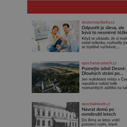
skutecnepribehy.cz
Odpustit je úleva, ale
bývá to nesmírně těžk
Když se ukázalo, že si man
našel milenku, rozhodla j
se trpělivě vyčkávat,
přesvědčena, že se dříve č
později vrátí k rodině. Mo
je to jedna z nejtěžších vě
epochanacestach.cz
na světě. Ale každý, kdo s
má nějaké zkušenosti, se
Poznejte údolí Desné:
zapřísahá, že pokud
Dlouhých strání po
odpustíte, znatelně se vá
termální prameny
Jen málokteré místo v Če
uleví. Když se ke mně
republice nabízí tolik
doneslo, že si manžel poříd
rozmanitých zážitků na ta
milenku,
malém území jako údolí ř
Desné v srdci Jeseníků.
Během jediného dne můž
epochalnisvet.cz
nahlédnout do útrob jedn
nejvýznamnějších vodních
Návrat domů po
elektráren v Evropě, vydat
osmdesáti letech
na horské hřebeny, projet
Do Brna se letos vrátí
na koloběžce a den zakon
potomci rodin, které
poznáváním památek ve