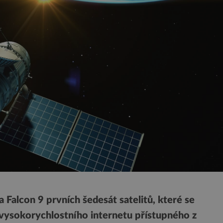
 Falcon 9 prvních šedesát satelitů, které se
vysokorychlostního internetu přístupného z