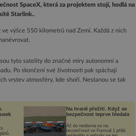
ečnost SpaceX, která za projektem stojí, hodlá na
ítě Starlink.
.
ve výšce 550 kilometrů nad Zemí. Každá z nich
manévrovat.
sou tyto satelity do značné míry autonomní a
du. Po skončení své životnosti pak spáchají
ch vrstev atmosféry, kde shoří. Nestanou se tak
e.
Na hraně přežití. Když se
ousek
bezpečnost teprve hledala
Až do nedávna se na
ch
bezpečnost ve Formuli 1 příliš
gánů.
nehledělo a nehody se jen