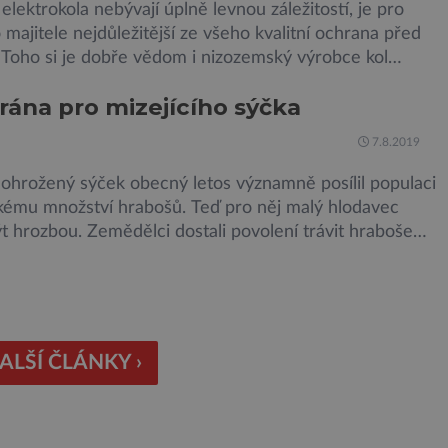
elektrokola nebývají úplně levnou záležitostí, je pro
majitele nejdůležitější ze všeho kvalitní ochrana před
 Toho si je dobře vědom i nizozemský výrobce kol
 který bez mrknutí oka tvrdí, že má tu nejlepší
 rána pro mizejícího sýčka
 na světě. Skutečně nepřehání? Pokud se podrobněji
 na ochranu jejich elektrokol Electrified S2 a X2, pak
7.8.2019
 ohrožený sýček obecný letos významně posílil populaci
lkému množství hrabošů. Teď pro něj malý hlodavec
 hrozbou. Zemědělci dostali povolení trávit hraboše
rozhozeným jedem. Od 5. srpna jim to umožňuje
utí Ústředního kontrolního a zkušebního ústavu
ského (ÚKZÚZ) podřízeného ministerstvu zemědělství.
gové varují, že v ohrožení je mnoho živočichů a
ím […]
ALŠÍ ČLÁNKY ›