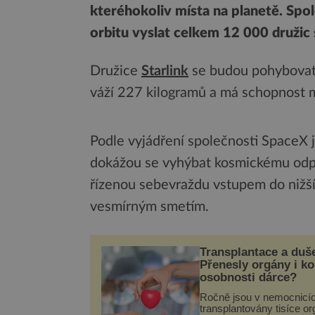
kteréhokoliv místa na planetě. Spol
orbitu vyslat celkem 12 000 družic s
Družice
Starlink
se budou pohybovat 
váží 227 kilogramů a má schopnost 
Podle vyjádření společnosti SpaceX j
dokážou se vyhýbat kosmickému odpa
řízenou sebevraždu vstupem do nižší
vesmírným smetím.
Transplantace a duš
Přenesly orgány i k
osobnosti dárce?
Ročně jsou v nemocnicí
transplantovány tisíce or