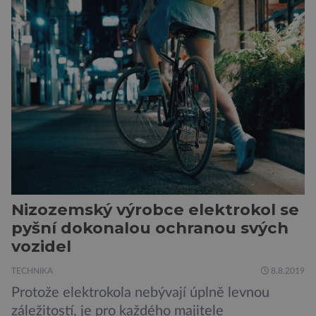
Ceje. Lucie Jirásková z Českého
egyptologického ústavu FF UK řekla, že je
v plánu také zpracování vykopaných předmětů.
„V průběhu výzkumů není moc času na
zpracování nálezů. Necháváme si na to tedy
měsíc, kdy […]
Nizozemský výrobce elektrokol se
pyšní dokonalou ochranou svých
vozidel
TECHNIKA
8.8.2019
Protože elektrokola nebývají úplně levnou
záležitostí, je pro každého majitele