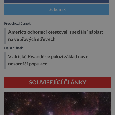
Sdílet na X
Předchozí článek
Američtí odborníci otestovali speciální náplast
na vepřových střevech
Další článek
V africké Rwandě se položí základ nové
nosorožčí populace
SOUVISEJÍCÍ ČLÁNKY