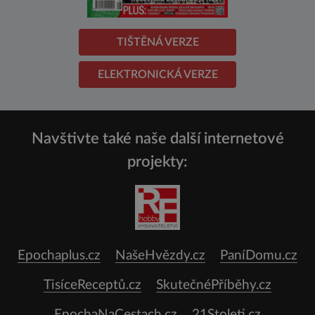
TIŠTĚNÁ VERZE
ELEKTRONICKÁ VERZE
Navštivte také naše další internetové
projekty:
Epochaplus.cz
NašeHvězdy.cz
PaníDomu.cz
TisíceReceptů.cz
SkutečnéPříběhy.cz
EpochaNaCestach.cz
21Stoleti.cz