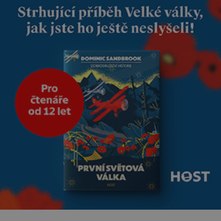
modrou filcovou čapkou, z níž
se draly blonďaté vlásky. Fakt,
že jsou těla dávných lidí
nesmírně dobře zachovalá,
přičítají odborníci zdejším
klimatickým podmínkám.
Sucho, prosolené písky a
extrémně