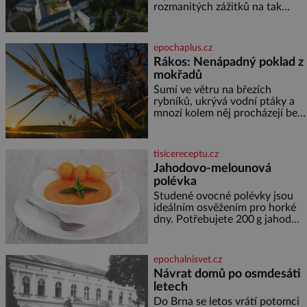
rozmanitých zážitků na tak
malém území jako údolí řeky
Desné v srdci Jeseníků. Během
jediného dne můžete
epochaplus.cz
nahlédnout do útrob jedné z
Rákos: Nenápadný poklad z
nejvýznamnějších vodních
mokřadů
elektráren v Evropě, vydat se na
horské hřebeny, projet se na
Šumí ve větru na březích
koloběžce a den zakončit
rybníků, ukrývá vodní ptáky a
poznáváním památek ve
mnozí kolem něj procházejí bez
Velkých Losinách nebo v
povšimnutí. Přesto právě rákos
termálním
pomáhal stavět domy, vyrábět
lodě, zapisovat první texty a
tisicereceptu.cz
inspiroval řadu pověstí. Tato
Jahodovo-melounová
skromná, ale užitečná rostlina
polévka
provází člověka už tisíce let.
Většina lidí vnímá rákos jen jako
Studené ovocné polévky jsou
obyčejnou kulisu letního
ideálním osvěžením pro horké
koupání. Stačí se však podívat
dny. Potřebujete 200 g jahod
600 g žlutého melounu 100 ml
sladkého dezertního vína 50 g
cukru krystal 1 lžíci medu 200 g
epochalnisvet.cz
zakysané sm
Návrat domů po osmdesáti
letech
Do Brna se letos vrátí potomci