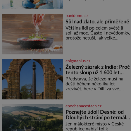
že se dříve či později vrátí k
rodině. Možná je to jedna z
nejtěžších věcí na světě. Ale
panidomu.cz
každý, kdo s tím má nějaké
Sůl nad zlato, ale přiměřeně
zkušenosti, se zapřísahá, že
Většina lidí po celém světě jí
pokud odpustíte, znatelně se
soli až moc. Často i nevědomky,
vám uleví. Když se ke mně
protože netuší, jak velké
doneslo, že si manžel pořídil
množství se jí skrývá v
milenku,
průmyslově vyráběných
potravinách, dokonce i těch
sladkých. Sůl je zdravá Ale v
enigmaplus.cz
ani ne třetinovém množství, než
Železný zázrak z Indie: Proč
je pro většinu populace běžné.
tento sloup už 1 600 let
Její základní složky– sodík a
chlór – jsou zásadní pro
nezná rez?
Představa, že železo musí na
správné hospodaření
dešti během několika let
zrezivět, bere v Dillí za své.
Uprostřed komplexu Qutb stojí
více než sedm metrů vysoký
železný sloup, který už přibližně
epochanacestach.cz
1 600 let odolává počasí
Poznejte údolí Desné: od
Dlouhých strání po termální
prameny
Jen málokteré místo v České
republice nabízí tolik