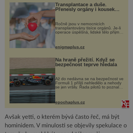
Transplantace a duše.
Přenesly orgány i kousek
osobnosti dárce?
Ročně jsou v nemocnicích
transplantovány tisíce orgánů. Je-li
operace úspěšná, lidské tělo přijme
darovaný orgán za své a pacient
může vést plnohodnotný život. Ale
co když při transplantaci
enigmaplus.cz
nepřijímám...
Na hraně přežití. Když se
bezpečnost teprve hledala
Až do nedávna se na bezpečnost ve
Formuli 1 příliš nehledělo a nehody
se jen vršily. Řada pilotů to poznala
na vlastní kůži, často s trvalými
následky nebo bohužel i ztrátou
života. Dnes nepochopiteln...
epochaplus.cz
Avšak yetti, o kterém bývá často řeč, má být
hominidem. V minulosti se objevily spekulace o