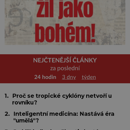
NEJČTENĚJŠÍ ČLÁNKY
za poslední
24 hodin
3 dny
týden
1.
Proč se tropické cyklóny netvoří u
rovníku?
2.
Inteligentní medicína: Nastává éra
"umělá"?