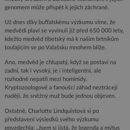
genomem může přispět k jejich záchraně.
Už dnes díky buffalskému výzkumu víme, že
medvědi plaví se vyvinuli již před 650 000 lety,
kdežto medvěd tibetský má k našim brtníkům
toulajícím se po Valašsku mnohem blíže.
Ano, medvěd je chlupatý, když se postaví na
zadní, tak i vysoký, je i inteligentní, ale
rozhodně nepatří mezi hominidy.
Kryptozoologové a fanoušci záhad neztrácejí
naději, že sněžný muž bude jednou objeven.
Ostatně, Charlotte Lindquistová si po
představení výsledků svého výzkumu
povzdechla: „Jsem si jistá, že legenda a mýtus