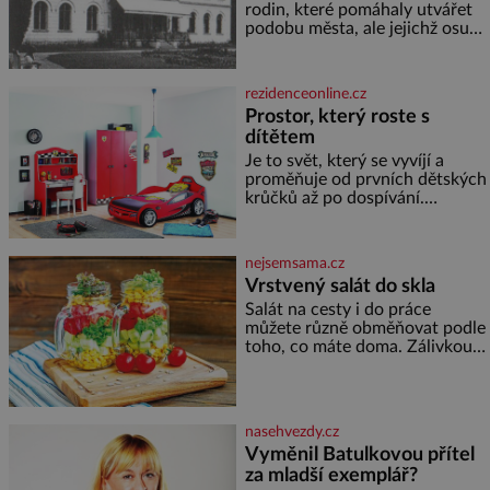
rodin, které pomáhaly utvářet
podobu města, ale jejichž osudy
dramaticky přerušila druhá
světová válka. Příběhy rodů
Placzek, Löw-Beer, Fuhrmann,
rezidenceonline.cz
Kohn a Stiassni se stanou
Prostor, který roste s
jednou z hlavních
dítětem
dramaturgických linií festivalu
židovské kultury ŠTETL FEST
Je to svět, který se vyvíjí a
2026. Některé návraty nejsou
proměňuje od prvních dětských
jednoduché. Místa, která si
krůčků až po dospívání.
člověk pamatuje z rodinných
Správně navržený pokoj
vyprávění, už dávno
podporuje bezpečí, kreativitu,
soustředění i odpočinek a
nejsemsama.cz
reaguje na každou etapu života
Vrstvený salát do skla
a specifické potřeby dítěte. Pro
Salát na cesty i do práce
nejmenší je klíčová
můžete různě obměňovat podle
jednoduchost, měkkost a
toho, co máte doma. Zálivkou
bezpečí, proto by pokoj
ho zalijte až těsně před
miminka měl působit především
podáváním, aby zeleninu
klidně a útulně. Předškolní věk
nerozmočila. Na 2 porce
je
potřebujete: ✿ 1/4 ledového
nasehvezdy.cz
nebo jiného salátu (římský salát,
Vyměnil Batulkovou přítel
polníček…) ✿ 1 malá konzerva
za mladší exemplář?
kukuřice ✿ ½ okurky ✿ 2