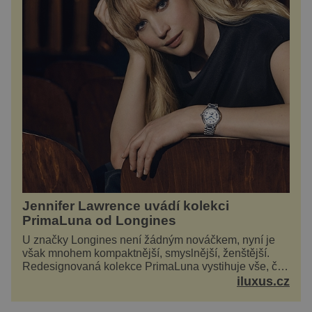
Jennifer Lawrence uvádí kolekci
PrimaLuna od Longines
U značky Longines není žádným nováčkem, nyní je
však mnohem kompaktnější, smyslnější, ženštější.
Redesignovaná kolekce PrimaLuna vystihuje vše, čím
je značka Longines dnes a čím byla i před sto
iluxus.cz
dvacet...