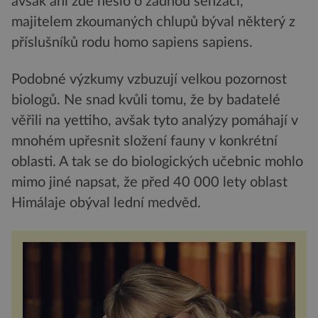
avšak ani zde nešlo o žádnou senzaci,
majitelem zkoumaných chlupů býval některý z
příslušníků rodu homo sapiens sapiens.
Podobné výzkumy vzbuzují velkou pozornost
biologů. Ne snad kvůli tomu, že by badatelé
věřili na yettiho, avšak tyto analýzy pomáhají v
mnohém upřesnit složení fauny v konkrétní
oblasti. A tak se do biologických učebnic mohlo
mimo jiné napsat, že před 40 000 lety oblast
Himálaje obýval lední medvěd.