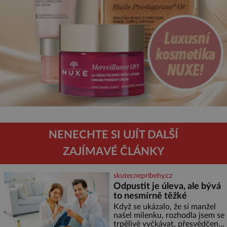
NENECHTE SI UJÍT DALŠÍ
ZAJÍMAVÉ ČLÁNKY
skutecnepribehy.cz
Odpustit je úleva, ale bývá
to nesmírně těžké
Když se ukázalo, že si manžel
našel milenku, rozhodla jsem se
trpělivě vyčkávat, přesvědčena,