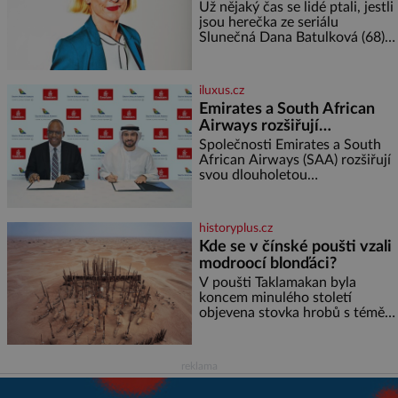
rajčata Zálivka: ✿ 4 lžíce
Už nějaký čas se lidé ptali, jestli
olivového oleje ✿ 1 lžíci
jsou herečka ze seriálu
citronové šťávy ✿ ½ stroužku
Slunečná Dana Batulková (68) a
její partner, režisér Ondřej Zajíc
(56), ještě vůbec spolu. Herečka
od sebe přítele od samého
iluxus.cz
začátku odhán
Emirates a South African
Airways rozšiřují
partnerství. Cestujícím
Společnosti Emirates a South
nově zpřístupní dalších
African Airways (SAA) rozšiřují
svou dlouholetou
devět destinací v jižní a
codesharovou spolupráci. Nová
střední Africe
reciproční dohoda zpřístupní
cestujícím devět dalších
historyplus.cz
destinací v jižní a střední Africe
Kde se v čínské poušti vzali
a u
modroocí blonďáci?
V poušti Taklamakan byla
koncem minulého století
objevena stovka hrobů s téměř
netknutými mumiemi. Všichni
mrtví byli pohřbeni s úctou a
četnými milodary. Asi nejvíc
reklama
přitom vědce zaujal hrob
tříměsíčního chlapečka s