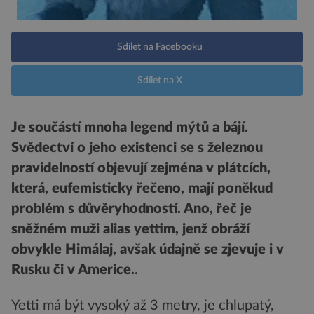
Sdílet na Facebooku
Sdílet na X
Je součástí mnoha legend mýtů a bájí.
Svědectví o jeho existenci se s železnou
pravidelností objevují zejména v plátcích,
která, eufemisticky řečeno, mají poněkud
problém s důvěryhodností. Ano, řeč je
sněžném muži alias yettim, jenž obráží
obvykle Himálaj, avšak údajně se zjevuje i v
Rusku či v Americe.
.
Yetti má být vysoký až 3 metry, je chlupatý,