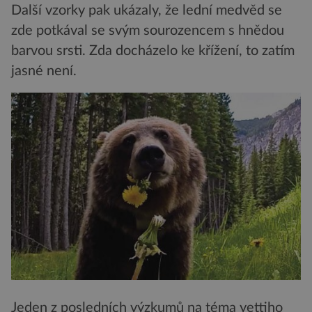
Další vzorky pak ukázaly, že lední medvěd se
zde potkával se svým sourozencem s hnědou
barvou srsti. Zda docházelo ke křížení, to zatím
jasné není.
Jeden z posledních výzkumů na téma yettiho