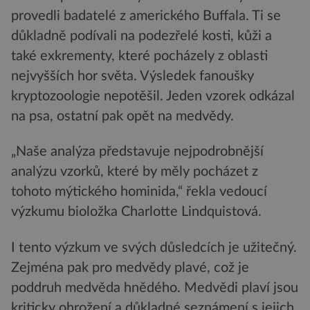
provedli badatelé z amerického Buffala. Ti se
důkladně podívali na podezřelé kosti, kůži a
také exkrementy, které pocházely z oblasti
nejvyšších hor světa. Výsledek fanoušky
kryptozoologie nepotěšil. Jeden vzorek odkázal
na psa, ostatní pak opět na medvědy.
„Naše analýza představuje nejpodrobnější
analýzu vzorků, které by měly pocházet z
tohoto mýtického hominida,“ řekla vedoucí
výzkumu bioložka Charlotte Lindquistová.
I tento výzkum ve svých důsledcích je užitečný.
Zejména pak pro medvědy plavé, což je
poddruh medvěda hnědého. Medvědi plaví jsou
kriticky ohrožení a důkladné seznámení s jejich