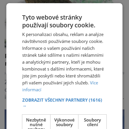
záběru pořízeného pomocí přehlídkového
teleskopu ESO/VST odhaluje detaily
Tyto webové stránky
jednotlivých astronomických objektů, […]
používají soubory cookie.
K personalizaci obsahu, reklam a analýze
návštěvnosti používáme soubory cookie.
Informace o vašem používání našich
Pozůstatky největšího papouška
stránek také sdílíme s našimi reklamními
a analytickými partnery, kteří je mohou
nalezli na Novém Zélandu
kombinovat s dalšími informacemi, které
HISTORIE
PŘÍRODA
8.8.2019
jste jim poskytli nebo které shromáždili
Zřejmě největší druh papouška v historii
při vašem používání jejich služeb.
Více
informací
objevili australští paleontologové. Podle všech
indicií dosahoval výšky až jednoho metru, vážil
ZOBRAZIT VŠECHNY PARTNERY
(1616)
asi 7 kilogramů, nelétal a mohl se chlubit
→
skutečně silným zobákem. Pták dostal
Nezbytně
Výkonové
Soubory
pojmenování Heracles inexpectatus a doba
nutné
soubory
cílení
jeho života je datována přibližně před 19
soubory