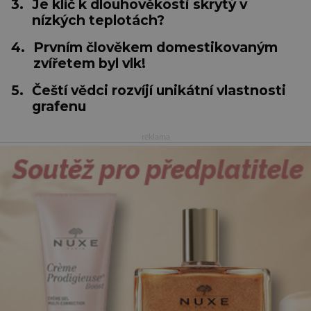
3.
Je klíč k dlouhověkosti skrytý v
nízkých teplotách?
4.
Prvním člověkem domestikovaným
zvířetem byl vlk!
5.
Čeští vědci rozvíjí unikátní vlastnosti
grafenu
reklama