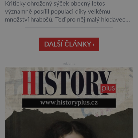
Kriticky ohrožený sýček obecný letos
významně posílil populaci díky velkému
množství hrabošů. Teď pro něj malý hlodavec
může být hrozbou. Zemědělci dostali povolení
trávit hraboše plošně rozhozeným jedem. Od 5.
srpna jim to umožňuje rozhodnutí Ústředního
DALŠÍ ČLÁNKY ›
kontrolního a zkušebního ústavu zemědělského
(ÚKZÚZ) podřízeného ministerstvu
reklama
zemědělství. Ornitologové varují, že v ohrožení
je mnoho živočichů a především […]