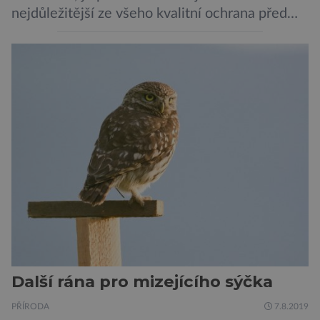
nejdůležitější ze všeho kvalitní ochrana před
krádeží. Toho si je dobře vědom i nizozemský
výrobce kol VanMoof, který bez mrknutí oka
tvrdí, že má tu nejlepší ochranu na světě.
Skutečně nepřehání? Pokud se podrobněji
podíváme na ochranu jejich elektrokol
Electrified S2 a X2, pak je […]
Další rána pro mizejícího sýčka
PŘÍRODA
7.8.2019