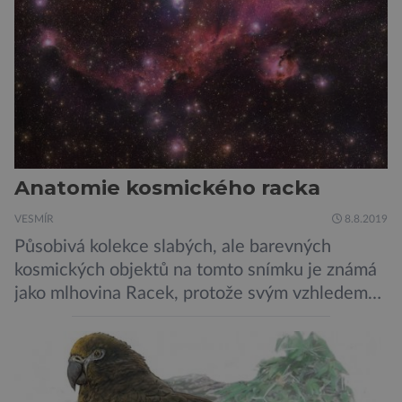
Anatomie kosmického racka
VESMÍR
8.8.2019
Působivá kolekce slabých, ale barevných
kosmických objektů na tomto snímku je známá
jako mlhovina Racek, protože svým vzhledem
připomíná ptáka v letu. Útvar tvoří oblaky
prachu, vodíku, hélia a malého množství těžších
chemických prvků. Celá oblast je místem zrodu
nových hvězd. Mimořádné rozlišení tohoto