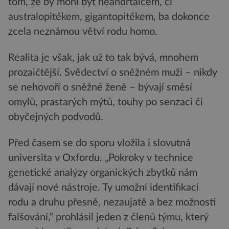
tom, že by mohl být neandrtálcem, či
australopitékem, gigantopitékem, ba dokonce
zcela neznámou větví rodu homo.
Realita je však, jak už to tak bývá, mnohem
prozaičtější. Svědectví o sněžném muži – nikdy
se nehovoří o sněžné ženě – bývají směsí
omylů, prastarých mýtů, touhy po senzaci či
obyčejných podvodů.
Před časem se do sporu vložila i slovutná
universita v Oxfordu. „Pokroky v technice
genetické analýzy organických zbytků nám
dávají nové nástroje. Ty umožní identifikaci
rodu a druhu přesně, nezaujatě a bez možnosti
falšování,“ prohlásil jeden z členů týmu, který