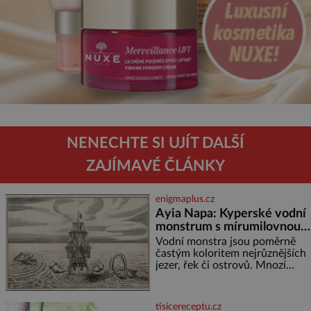
NENECHTE SI UJÍT DALŠÍ
ZAJÍMAVÉ ČLÁNKY
enigmaplus.cz
Ayia Napa: Kyperské vodní
monstrum s mírumilovnou
povahou
Vodní monstra jsou poměrně
častým koloritem nejrůznějších
jezer, řek či ostrovů. Mnozí
skeptici to přikládají hlavně
snaze dané místo zviditelnit a
přitáhnout k němu pozornost
tisicereceptu.cz