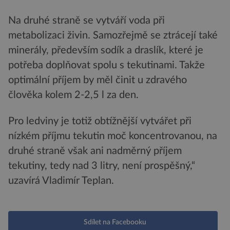
Na druhé straně se vytváří voda při
metabolizaci živin. Samozřejmě se ztrácejí také
minerály, především sodík a draslík, které je
potřeba doplňovat spolu s tekutinami. Takže
optimální příjem by měl činit u zdravého
člověka kolem 2-2,5 l za den.
Pro ledviny je totiž obtížnější vytvářet při
nízkém příjmu tekutin moč koncentrovanou, na
druhé straně však ani nadměrný příjem
tekutiny, tedy nad 3 litry, není prospěšný,“
uzavírá Vladimír Teplan.
Sdílet na Facebooku