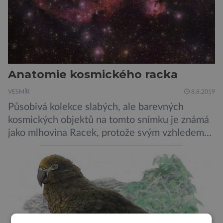
Anatomie kosmického racka
VESMÍR
8.8.2019
Působivá kolekce slabých, ale barevných
kosmických objektů na tomto snímku je známá
jako mlhovina Racek, protože svým vzhledem
připomíná ptáka v letu. Útvar tvoří oblaky
prachu, vodíku, hélia a malého množství těžších
chemických prvků. Celá oblast je místem zrodu
nových hvězd. Mimořádné rozlišení tohoto
záběru pořízeného pomocí přehlídkového
teleskopu ESO/VST odhaluje detaily