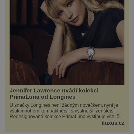
Jennifer Lawrence uvádí kolekci
PrimaLuna od Longines
U značky Longines není žádným nováčkem, nyní je
však mnohem kompaktnější, smyslnější, ženštější.
Redesignovaná kolekce PrimaLuna vystihuje vše, čím
je značka Longines dnes a čím byla i před sto
iluxus.cz
dvacet...