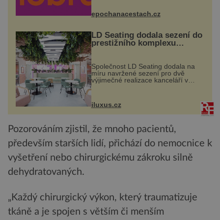
náměstí. Návštěvníci se mohou těšit
na víno, burčák, pes...
epochanacestach.cz
LD Seating dodala sezení do
prestižního komplexu
MediaCityUK v Salfordu
Společnost LD Seating dodala na
míru navržené sezení pro dvě
výjimečné realizace kanceláří v
areálu MediaCityUK v anglickém
Salfordu – konkrétně do budov Blue
Tower a Orange Tower. Komplex
iluxus.cz
budov Media...
Pozorováním zjistil, že mnoho pacientů,
především starších lidí, přichází do nemocnice k
vyšetření nebo chirurgickému zákroku silně
dehydratovaných.
„Každý chirurgický výkon, který traumatizuje
tkáně a je spojen s větším či menším