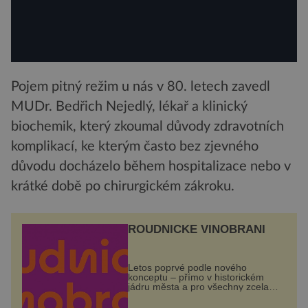
Pojem pitný režim u nás v 80. letech zavedl
MUDr. Bedřich Nejedlý, lékař a klinický
biochemik, který zkoumal důvody zdravotních
komplikací, ke kterým často bez zjevného
důvodu docházelo během hospitalizace nebo v
krátké době po chirurgickém zákroku.
ROUDNICKÉ VINOBRANÍ
Letos poprvé podle nového
konceptu – přímo v historickém
jádru města a pro všechny zcela
zdarma. Hlavní program se
odehraje na Karlově a Husově