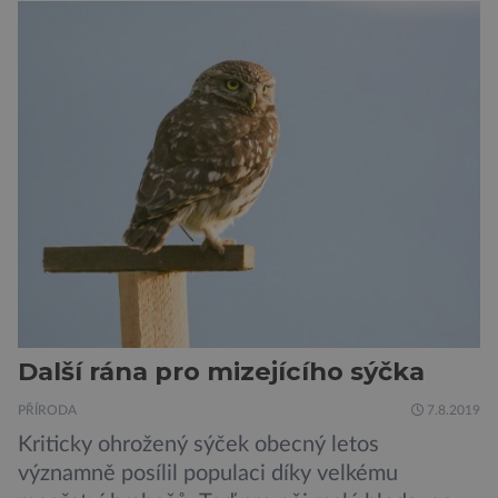
výrobce kol VanMoof, který bez mrknutí oka
tvrdí, že má tu nejlepší ochranu na světě.
Skutečně nepřehání? Pokud se podrobněji
podíváme na ochranu jejich elektrokol
Electrified S2 a X2, pak je […]
Další rána pro mizejícího sýčka
PŘÍRODA
7.8.2019
Kriticky ohrožený sýček obecný letos
významně posílil populaci díky velkému