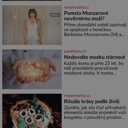
medu – zhruba jednu čajovou
nasehvezdy.cz
lžičku. Sama o sobě se může
Pomsta Munzarové
zdát bezvýznamná. Teprve když
nevěrnému muži?
se spojí s dalšími desítkami tisíc
příslušnic svého včelstva,
Přímo skandální zvěsti zaznívají
vznikne jeden z
ve spojitosti s herečkou
nejdokonalejších organismů
Barborou Munzarovou (54) a
hercem Martinem Trnavským
(56). Munzarová měla být totiž
viděna s jakýmsi sympaťákem, s
panidomu.cz
nímž se velmi družně, až d
Nedovolte mozku stárnout
Každý, komu je přes 25 let, by
měl pravidelně procvičovat
mozkové závity. V tomto
období se totiž začíná
zhoršovat paměť. Možná máte
problém vzpomenout si na
jméno kolegy z práce. Nebo
nejsemsama.cz
marně v paměti lovíte název
Rituály krásy podle živlů
knížky, kterou jste nedávno
přečetli. Je to opravdu tak, s
Zjistěte, jak síla čtyř přírodních
věkem jako kdyby se paměť
elementů dokáže proměnit vaši
rozhodla stávkovat. Cvičte
koupelnu v posvátný prostor
pro omlazení těla i zklidnění
unavené mysli. Jak pečovat o