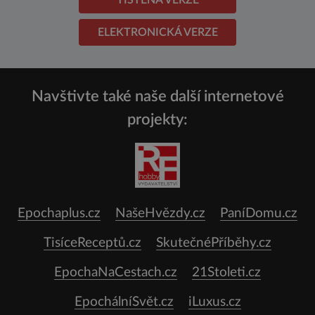
ELEKTRONICKÁ VERZE
Navštivte také naše další internetové
projekty:
Epochaplus.cz
NašeHvězdy.cz
PaníDomu.cz
TisíceReceptů.cz
SkutečnéPříběhy.cz
EpochaNaCestach.cz
21Stoleti.cz
EpochálníSvět.cz
iLuxus.cz