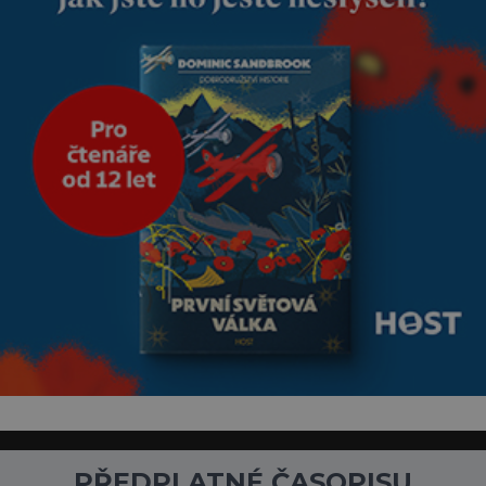
klidně a útulně. Předškolní věk
je
PŘEDPLATNÉ ČASOPISU