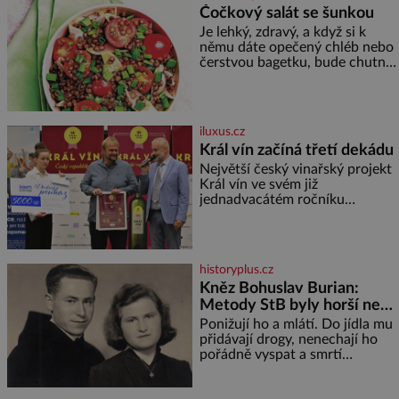
záhadám nakloněných turi
Čočkový salát se šunkou
Je lehký, zdravý, a když si k
němu dáte opečený chléb nebo
čerstvou bagetku, bude chutnat
jedna báseň. Suroviny 250 g
vaší oblíbené čočky 150 g
cherry rajčátek 1 velká červená
cibule 2 lžíce
iluxus.cz
Král vín začíná třetí dekádu
Největší český vinařský projekt
Král vín ve svém již
jednadvacátém ročníku
představil nejlepší domácí vína.
Ta vybírala odborná porota z
celkem 1260 vzorků od 157
vinařů. Král vín, který se – i pře
historyplus.cz
Kněz Bohuslav Burian:
Metody StB byly horší než
gestapácké trýznění
Ponižují ho a mlátí. Do jídla mu
přidávají drogy, nenechají ho
pořádně vyspat a smrtí
vyhrožují i jeho nejbližším.
Burian kruté týrání nevydrží a