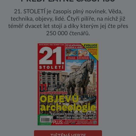
21. STOLETÍ je časopis plný novinek. Věda,
technika, objevy, lidé. Čtyři pilíře, na nichž již
téměř dvacet let stojí a díky kterým jej čte přes
250 000 čtenářů.
TIŠTĚNÁ VERZE