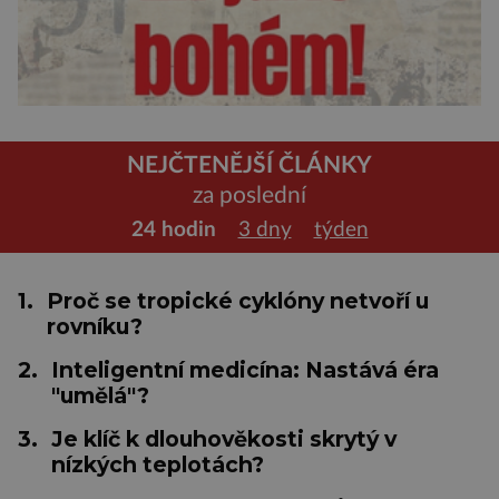
NEJČTENĚJŠÍ ČLÁNKY
za poslední
24 hodin
3 dny
týden
1.
Proč se tropické cyklóny netvoří u
rovníku?
2.
Inteligentní medicína: Nastává éra
"umělá"?
3.
Je klíč k dlouhověkosti skrytý v
nízkých teplotách?