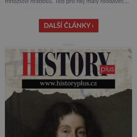
množství hrabošů. Teď pro něj malý hlodavec
může být hrozbou. Zemědělci dostali povolení
trávit hraboše plošně rozhozeným jedem. Od 5.
srpna jim to umožňuje rozhodnutí Ústředního
DALŠÍ ČLÁNKY ›
kontrolního a zkušebního ústavu zemědělského
(ÚKZÚZ) podřízeného ministerstvu
reklama
zemědělství. Ornitologové varují, že v ohrožení
je mnoho živočichů a především […]