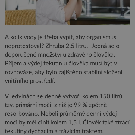
A kolik vody je třeba vypít, aby organismus
neprotestoval? Zhruba 2,5 litru. „Jedná se o
doporučené množství u zdravého člověka.
Příjem a výdej tekutin u člověka musí být v
rovnováze, aby bylo zajištěno stabilní složení
vnitřního prostředí.
V ledvinách se denně vytvoří kolem 150 litrů
tzv. primární moči, z niž je 99 % zpětně
resorbováno. Neboli průměrný denní výdej
moči by měl činit kolem 1,5 l. Člověk také ztrácí
tekutiny dýchacím a trávicím traktem.