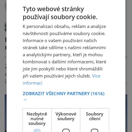
jednotlivých astronomických objektů, […]
Tyto webové stránky
používají soubory cookie.
K personalizaci obsahu, reklam a analýze
návštěvnosti používáme soubory cookie.
Pozůstatky největšího papouška
Informace o vašem používání našich
nalezli na Novém Zélandu
stránek také sdílíme s našimi reklamními
a analytickými partnery, kteří je mohou
HISTORIE
PŘÍRODA
8.8.2019
kombinovat s dalšími informacemi, které
Zřejmě největší druh papouška v historii
jste jim poskytli nebo které shromáždili
objevili australští paleontologové. Podle všech
při vašem používání jejich služeb.
Více
indicií dosahoval výšky až jednoho metru, vážil
informací
asi 7 kilogramů, nelétal a mohl se chlubit
ZOBRAZIT VŠECHNY PARTNERY
(1616)
skutečně silným zobákem. Pták dostal
→
pojmenování Heracles inexpectatus a doba
jeho života je datována přibližně před 19
Nezbytně
Výkonové
Soubory
nutné
soubory
cílení
miliony lety. „Nový Zéland je dobře známý
soubory
svými velkými nelétavými ptáky. Dominantní