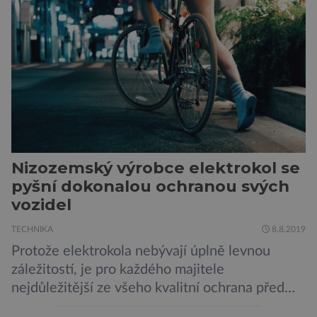
v plánu také zpracování vykopaných předmětů.
„V průběhu výzkumů není moc času na
zpracování nálezů. Necháváme si na to tedy
měsíc, kdy […]
Nizozemský výrobce elektrokol se
pyšní dokonalou ochranou svých
vozidel
TECHNIKA
8.8.2019
Protože elektrokola nebývají úplně levnou
záležitostí, je pro každého majitele
nejdůležitější ze všeho kvalitní ochrana před
krádeží. Toho si je dobře vědom i nizozemský