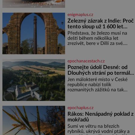
průmyslově vyráběných
potravinách, dokonce i těch
sladkých. Sůl je zdravá Ale v
enigmaplus.cz
ani ne třetinovém množství, než
Železný zázrak z Indie: Proč
je pro většinu populace běžné.
tento sloup už 1 600 let
Její základní složky– sodík a
chlór – jsou zásadní pro
nezná rez?
Představa, že železo musí na
správné hospodaření
dešti během několika let
zrezivět, bere v Dillí za své.
Uprostřed komplexu Qutb stojí
více než sedm metrů vysoký
železný sloup, který už přibližně
epochanacestach.cz
1 600 let odolává počasí
Poznejte údolí Desné: od
Dlouhých strání po termální
prameny
Jen málokteré místo v České
republice nabízí tolik
rozmanitých zážitků na tak
malém území jako údolí řeky
Desné v srdci Jeseníků. Během
jediného dne můžete
epochaplus.cz
nahlédnout do útrob jedné z
Rákos: Nenápadný poklad z
nejvýznamnějších vodních
mokřadů
elektráren v Evropě, vydat se na
horské hřebeny, projet se na
Šumí ve větru na březích
koloběžce a den zakončit
rybníků, ukrývá vodní ptáky a