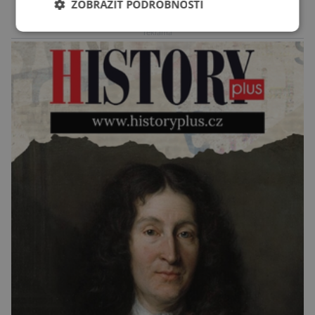
ZOBRAZIT PODROBNOSTI
kontrolního a zkušebního ústavu zemědělského
(ÚKZÚZ) podřízeného ministerstvu
reklama
zemědělství. Ornitologové varují, že v ohrožení
je mnoho živočichů a především […]