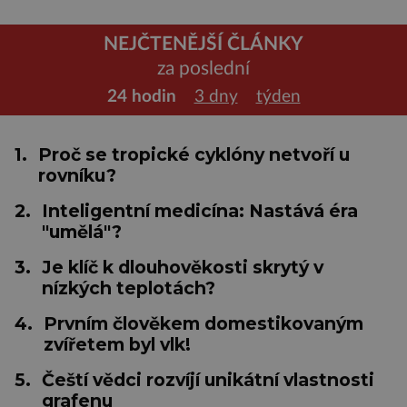
NEJČTENĚJŠÍ ČLÁNKY
za poslední
24 hodin
3 dny
týden
1.
Proč se tropické cyklóny netvoří u
rovníku?
2.
Inteligentní medicína: Nastává éra
"umělá"?
3.
Je klíč k dlouhověkosti skrytý v
nízkých teplotách?
4.
Prvním člověkem domestikovaným
zvířetem byl vlk!
5.
Čeští vědci rozvíjí unikátní vlastnosti
grafenu