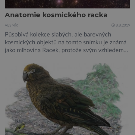
Anatomie kosmického racka
VESMÍR
8.8.2019
Působivá kolekce slabých, ale barevných
kosmických objektů na tomto snímku je známá
jako mlhovina Racek, protože svým vzhledem
připomíná ptáka v letu. Útvar tvoří oblaky
prachu, vodíku, hélia a malého množství těžších
chemických prvků. Celá oblast je místem zrodu
nových hvězd. Mimořádné rozlišení tohoto
záběru pořízeného pomocí přehlídkového
teleskopu ESO/VST odhaluje detaily
jednotlivých astronomických objektů, […]