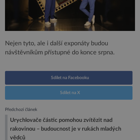
Nejen tyto, ale i další exponáty budou
návštěvníkům přístupné do konce srpna.
Sdílet na Facebooku
Sdílet na X
Předchozí článek
Urychlovače částic pomohou zvítězit nad
rakovinou – budoucnost je v rukách mladých
vědců