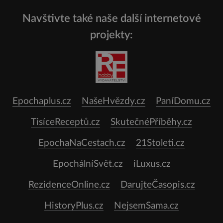
Navštivte také naše další internetové
projekty:
Epochaplus.cz
NašeHvězdy.cz
PaníDomu.cz
TisíceReceptů.cz
SkutečnéPříběhy.cz
EpochaNaCestach.cz
21Stoleti.cz
EpochálníSvět.cz
iLuxus.cz
RezidenceOnline.cz
DarujteČasopis.cz
HistoryPlus.cz
NejsemSama.cz