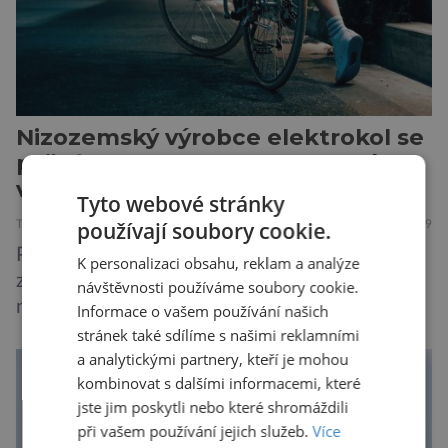
Nizozemský výrobce elektrokol se
pyšní dokonalou ochranou svých
vozidel
Tyto webové stránky
používají soubory cookie.
TECHNIKA
8.8.2019
Protože elektrokola nebývají úplně levnou
K personalizaci obsahu, reklam a analýze
záležitostí, je pro každého majitele
návštěvnosti používáme soubory cookie.
nejdůležitější ze všeho kvalitní ochrana před
Informace o vašem používání našich
krádeží. Toho si je dobře vědom i nizozemský
stránek také sdílíme s našimi reklamními
a analytickými partnery, kteří je mohou
výrobce kol VanMoof, který bez mrknutí oka
kombinovat s dalšími informacemi, které
tvrdí, že má tu nejlepší ochranu na světě.
jste jim poskytli nebo které shromáždili
Skutečně nepřehání? Pokud se podrobněji
při vašem používání jejich služeb.
Více
podíváme na ochranu jejich elektrokol