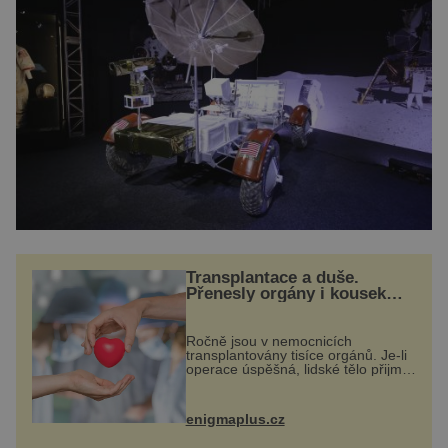
Transplantace a duše.
Přenesly orgány i kousek
osobnosti dárce?
Ročně jsou v nemocnicích
transplantovány tisíce orgánů. Je-li
operace úspěšná, lidské tělo přijme
darovaný orgán za své a pacient
může vést plnohodnotný život. Ale
co když při transplantaci
enigmaplus.cz
nepřijímám...