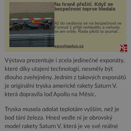
Na hraně přežití. Když se
bezpečnost teprve hledala
Až do nedávna se na bezpečnost ve
Formuli 1 příliš nehledělo a nehody
se jen vršily. Řada pilotů to poznala
na vlastní kůži, často s trvalými
následky nebo bohužel i ztrátou
života. Dnes nepochopiteln...
epochaplus.cz
Výstava prezentuje i zcela jedinečné exponáty,
které díky utajení technologií, nesměly být
dlouho zveřejněny. Jedním z takových exponátů
je originální tryska americké rakety Saturn V,
která dopravila loď Apollo na Měsíc.
Tryska musela odolat teplotám vyšším, než je
bod tání železa. Hned vedle ní je obrovský
model rakety Saturn V, která je ve své reálné