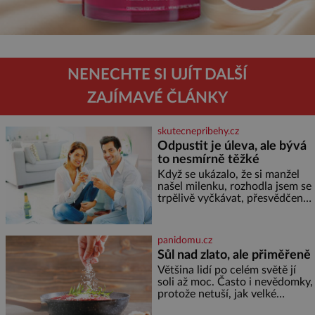
NENECHTE SI UJÍT DALŠÍ
ZAJÍMAVÉ ČLÁNKY
skutecnepribehy.cz
Odpustit je úleva, ale bývá
to nesmírně těžké
Když se ukázalo, že si manžel
našel milenku, rozhodla jsem se
trpělivě vyčkávat, přesvědčena,
že se dříve či později vrátí k
rodině. Možná je to jedna z
nejtěžších věcí na světě. Ale
panidomu.cz
každý, kdo s tím má nějaké
Sůl nad zlato, ale přiměřeně
zkušenosti, se zapřísahá, že
Většina lidí po celém světě jí
pokud odpustíte, znatelně se
soli až moc. Často i nevědomky,
vám uleví. Když se ke mně
protože netuší, jak velké
doneslo, že si manžel pořídil
množství se jí skrývá v
milenku,