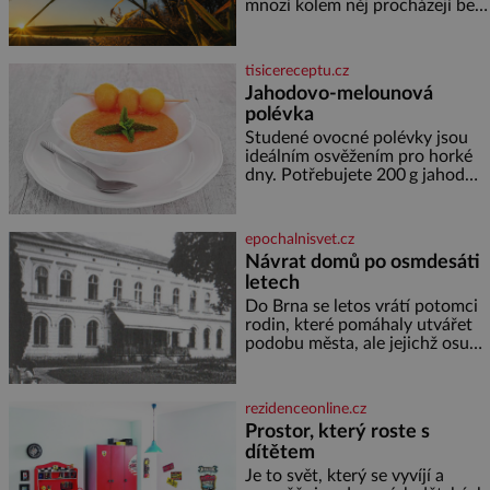
poznáváním památek ve
mnozí kolem něj procházejí bez
Velkých Losinách nebo v
povšimnutí. Přesto právě rákos
termálním
pomáhal stavět domy, vyrábět
lodě, zapisovat první texty a
tisicereceptu.cz
inspiroval řadu pověstí. Tato
Jahodovo-melounová
skromná, ale užitečná rostlina
polévka
provází člověka už tisíce let.
Většina lidí vnímá rákos jen jako
Studené ovocné polévky jsou
obyčejnou kulisu letního
ideálním osvěžením pro horké
koupání. Stačí se však podívat
dny. Potřebujete 200 g jahod
600 g žlutého melounu 100 ml
sladkého dezertního vína 50 g
cukru krystal 1 lžíci medu 200 g
epochalnisvet.cz
zakysané sm
Návrat domů po osmdesáti
letech
Do Brna se letos vrátí potomci
rodin, které pomáhaly utvářet
podobu města, ale jejichž osudy
dramaticky přerušila druhá
světová válka. Příběhy rodů
Placzek, Löw-Beer, Fuhrmann,
rezidenceonline.cz
Kohn a Stiassni se stanou
Prostor, který roste s
jednou z hlavních
dítětem
dramaturgických linií festivalu
židovské kultury ŠTETL FEST
Je to svět, který se vyvíjí a