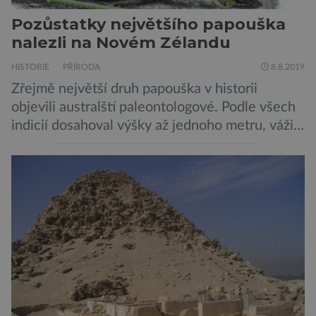
Pozůstatky největšího papouška
nalezli na Novém Zélandu
HISTORIE
PŘÍRODA
8.8.2019
Zřejmě největší druh papouška v historii
objevili australští paleontologové. Podle všech
indicií dosahoval výšky až jednoho metru, vážil
asi 7 kilogramů, nelétal a mohl se chlubit
skutečně silným zobákem. Pták dostal
pojmenování Heracles inexpectatus a doba
jeho života je datována přibližně před 19
miliony lety. „Nový Zéland je dobře známý
svými velkými nelétavými ptáky. Dominantní
[…]