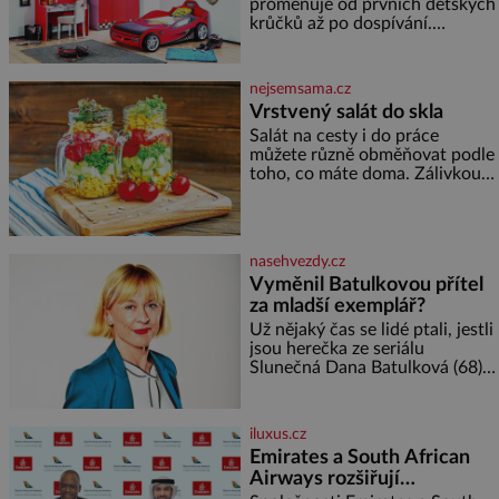
2026. Některé návraty nejsou
proměňuje od prvních dětských
jednoduché. Místa, která si
krůčků až po dospívání.
člověk pamatuje z rodinných
Správně navržený pokoj
vyprávění, už dávno
podporuje bezpečí, kreativitu,
soustředění i odpočinek a
nejsemsama.cz
reaguje na každou etapu života
Vrstvený salát do skla
a specifické potřeby dítěte. Pro
Salát na cesty i do práce
nejmenší je klíčová
můžete různě obměňovat podle
jednoduchost, měkkost a
toho, co máte doma. Zálivkou
bezpečí, proto by pokoj
ho zalijte až těsně před
miminka měl působit především
podáváním, aby zeleninu
klidně a útulně. Předškolní věk
nerozmočila. Na 2 porce
je
potřebujete: ✿ 1/4 ledového
nasehvezdy.cz
nebo jiného salátu (římský salát,
Vyměnil Batulkovou přítel
polníček…) ✿ 1 malá konzerva
za mladší exemplář?
kukuřice ✿ ½ okurky ✿ 2
rajčata Zálivka: ✿ 4 lžíce
Už nějaký čas se lidé ptali, jestli
olivového oleje ✿ 1 lžíci
jsou herečka ze seriálu
citronové šťávy ✿ ½ stroužku
Slunečná Dana Batulková (68) a
její partner, režisér Ondřej Zajíc
(56), ještě vůbec spolu. Herečka
od sebe přítele od samého
iluxus.cz
začátku odhán
Emirates a South African
Airways rozšiřují