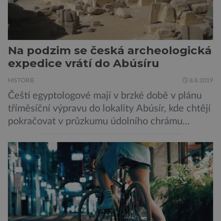
Na podzim se česká archeologická
expedice vrátí do Abúsíru
HISTORIE
8.8.2019
Čeští egyptologové mají v brzké době v plánu
tříměsíční výpravu do lokality Abúsír, kde chtějí
pokračovat v průzkumu údolního chrámu
faraona Niuserrea a okolí hrobky hodnostáře
Ceje. Lucie Jirásková z Českého
egyptologického ústavu FF UK řekla, že je
v plánu také zpracování vykopaných předmětů.
„V průběhu výzkumů není moc času na
zpracování nálezů. Necháváme si na to tedy
měsíc, kdy […]