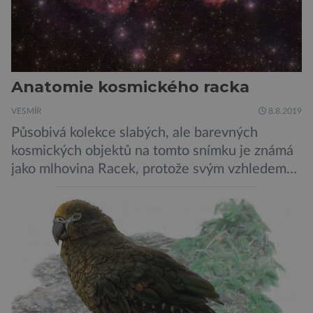
Anatomie kosmického racka
VESMÍR
8.8.2019
Působivá kolekce slabých, ale barevných
kosmických objektů na tomto snímku je známá
jako mlhovina Racek, protože svým vzhledem
připomíná ptáka v letu. Útvar tvoří oblaky
prachu, vodíku, hélia a malého množství těžších
chemických prvků. Celá oblast je místem zrodu
nových hvězd. Mimořádné rozlišení tohoto
záběru pořízeného pomocí přehlídkového
teleskopu ESO/VST odhaluje detaily
jednotlivých astronomických objektů, […]