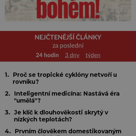
NEJČTENĚJŠÍ ČLÁNKY
za poslední
24 hodin
3 dny
týden
1.
Proč se tropické cyklóny netvoří u
rovníku?
2.
Inteligentní medicína: Nastává éra
"umělá"?
3.
Je klíč k dlouhověkosti skrytý v
nízkých teplotách?
4.
Prvním člověkem domestikovaným