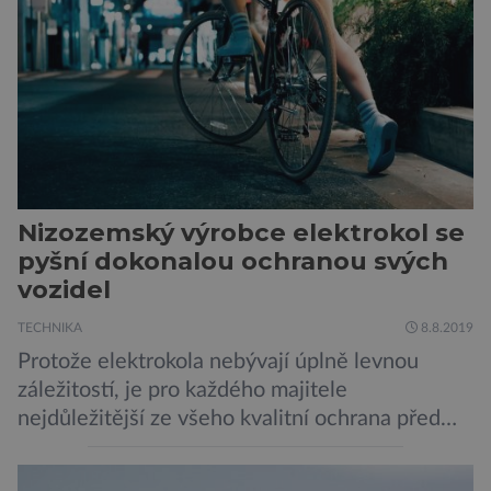
„V průběhu výzkumů není moc času na
zpracování nálezů. Necháváme si na to tedy
měsíc, kdy […]
Nizozemský výrobce elektrokol se
pyšní dokonalou ochranou svých
vozidel
TECHNIKA
8.8.2019
Protože elektrokola nebývají úplně levnou
záležitostí, je pro každého majitele
nejdůležitější ze všeho kvalitní ochrana před
krádeží. Toho si je dobře vědom i nizozemský
výrobce kol VanMoof, který bez mrknutí oka