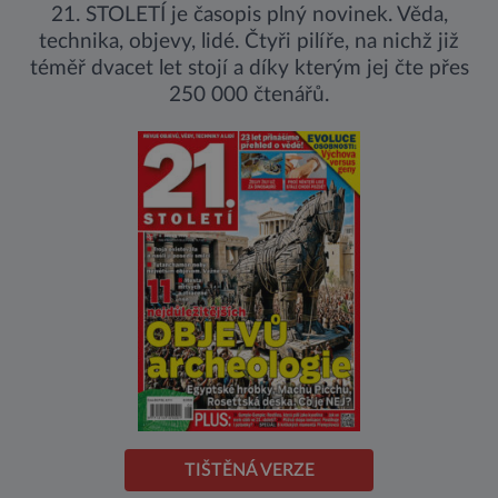
21. STOLETÍ je časopis plný novinek. Věda,
technika, objevy, lidé. Čtyři pilíře, na nichž již
téměř dvacet let stojí a díky kterým jej čte přes
250 000 čtenářů.
TIŠTĚNÁ VERZE