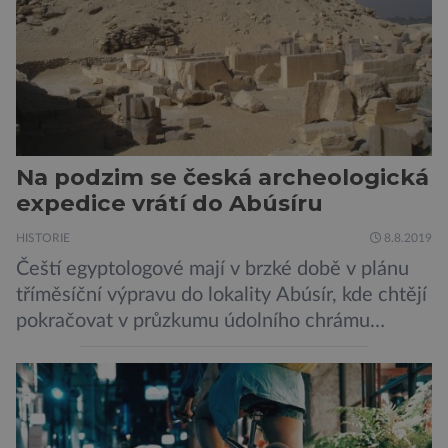
Na podzim se česká archeologická
expedice vrátí do Abúsíru
HISTORIE
8.8.2019
Čeští egyptologové mají v brzké době v plánu
tříměsíční výpravu do lokality Abúsír, kde chtějí
pokračovat v průzkumu údolního chrámu
faraona Niuserrea a okolí hrobky hodnostáře
Ceje. Lucie Jirásková z Českého
egyptologického ústavu FF UK řekla, že je
v plánu také zpracování vykopaných předmětů.