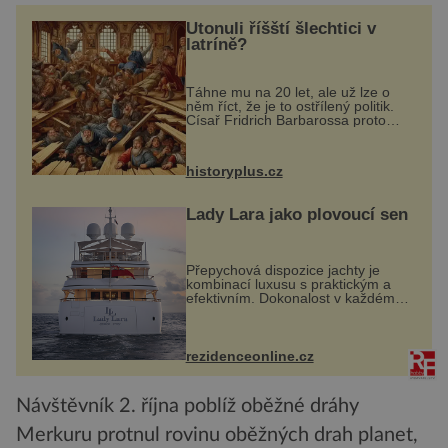
Utonuli říšští šlechtici v
latríně?
Táhne mu na 20 let, ale už lze o
něm říct, že je to ostřílený politik.
Císař Fridrich Barbarossa proto
posílá svého syna a dědice
Jindřicha VI. do Erfurtu, aby se stal
prostředníkem při řešení sporu m...
historyplus.cz
Lady Lara jako plovoucí sen
Přepychová dispozice jachty je
kombinací luxusu s praktickým a
efektivním. Dokonalost v každém
detailu představuje značka Fendi
Casa, kterou byly vybaveny její
paluby. Monacký přístav nabízí
každoročn...
rezidenceonline.cz
Návštěvník 2. října poblíž oběžné dráhy
Merkuru protnul rovinu oběžných drah planet,