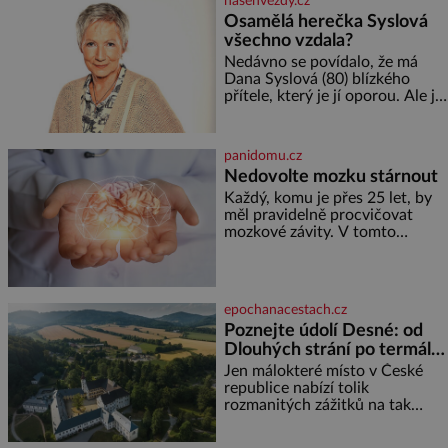
nasehvezdy.cz
reaguje na každou etapu života
Osamělá herečka Syslová
a specifické potřeby dítěte. Pro
všechno vzdala?
nejmenší je klíčová
jednoduchost, měkkost a
Nedávno se povídalo, že má
bezpečí, proto by pokoj
Dana Syslová (80) blízkého
miminka měl působit především
přítele, který je jí oporou. Ale je
klidně a útulně. Předškolní věk
to ještě vůbec pravda? V
je
posledních dnech čím dál
častěji mluví o svém odchodu.
panidomu.cz
Dohnala ji snad samota? Půs
Nedovolte mozku stárnout
Každý, komu je přes 25 let, by
měl pravidelně procvičovat
mozkové závity. V tomto
období se totiž začíná
zhoršovat paměť. Možná máte
problém vzpomenout si na
jméno kolegy z práce. Nebo
epochanacestach.cz
marně v paměti lovíte název
Poznejte údolí Desné: od
knížky, kterou jste nedávno
Dlouhých strání po termální
přečetli. Je to opravdu tak, s
věkem jako kdyby se paměť
prameny
Jen málokteré místo v České
rozhodla stávkovat. Cvičte
republice nabízí tolik
rozmanitých zážitků na tak
malém území jako údolí řeky
Desné v srdci Jeseníků. Během