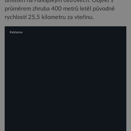
umístěn na Havajským ostrovech. Objekt s
průměrem zhruba 400 metrů letěl původně
rychlostí 25,5 kilometru za vteřinu.
Reklama