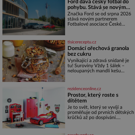
Ford dává český fotbal do
měďáky a štůčky látky. Zraněná
pohybu. Stává se novým
žena pár dní nato umírá. Je to
partnerem FAČR
muž nebývale krutý. Jeho činy
Značka Ford se od srpna 2026
budí hrůzu ještě dlouho po jeho
stává novým partnerem
smrti
Fotbalové asociace České
republiky. V rámci tříleté
spolupráce zajistí mobilitu
asociace, reprezentačních týmů
tisicereceptu.cz
i českého fotbalu v regionech.
Domácí ořechová granola
Partner
bez cukru
Vynikající a zdravá snídaně je
tu! Suroviny Vždy 1 šálek –
neloupaných mandlí kešu
ořechů vlašských ořechů
slunečnicových semínek
semínek dýně rozinek 3 šálky
rezidenceonline.cz
ovesných vloček 1 lžíce mlet
Prostor, který roste s
dítětem
Je to svět, který se vyvíjí a
proměňuje od prvních dětských
krůčků až po dospívání.
Správně navržený pokoj
podporuje bezpečí, kreativitu,
soustředění i odpočinek a