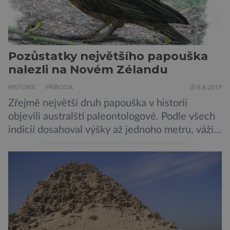
Pozůstatky největšího papouška
nalezli na Novém Zélandu
HISTORIE
PŘÍRODA
8.8.2019
Zřejmě největší druh papouška v historii
objevili australští paleontologové. Podle všech
indicií dosahoval výšky až jednoho metru, vážil
asi 7 kilogramů, nelétal a mohl se chlubit
skutečně silným zobákem. Pták dostal
pojmenování Heracles inexpectatus a doba
jeho života je datována přibližně před 19
miliony lety. „Nový Zéland je dobře známý
svými velkými nelétavými ptáky. Dominantní
[…]