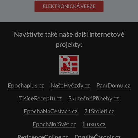
ELEKTRONICKÁ VERZE
Navštivte také naše další internetové
projekty:
Epochaplus.cz
NašeHvězdy.cz
PaníDomu.cz
TisíceReceptů.cz
SkutečnéPříběhy.cz
EpochaNaCestach.cz
21Stoleti.cz
EpochálníSvět.cz
iLuxus.cz
RezidenceOnline.cz
DarujteČasopis.cz