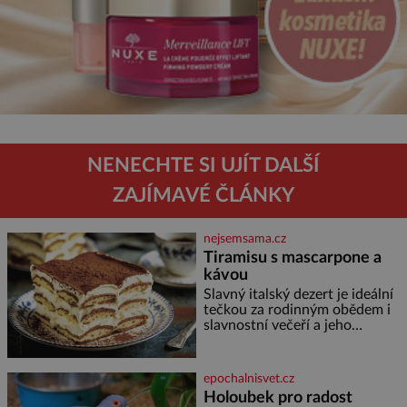
NENECHTE SI UJÍT DALŠÍ
ZAJÍMAVÉ ČLÁNKY
nejsemsama.cz
Tiramisu s mascarpone a
kávou
Slavný italský dezert je ideální
tečkou za rodinným obědem i
slavnostní večeří a jeho
příprava je jednodušší, než se
může zdát. Ingredience pro 4
osoby: 250 g mascarpone 3
epochalnisvet.cz
vejce 80 g cukru 200 g
Holoubek pro radost
cukrářských piškotů 250 ml