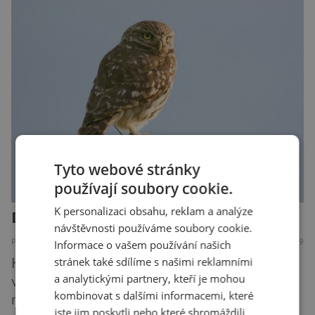
tvrdí, že má tu nejlepší ochranu na světě.
Skutečně nepřehání? Pokud se podrobněji
podíváme na ochranu jejich elektrokol
Electrified S2 a X2, pak je […]
Tyto webové stránky
používají soubory cookie.
K personalizaci obsahu, reklam a analýze
Další rána pro mizejícího sýčka
návštěvnosti používáme soubory cookie.
Informace o vašem používání našich
PŘÍRODA
7.8.2019
stránek také sdílíme s našimi reklamními
Kriticky ohrožený sýček obecný letos
a analytickými partnery, kteří je mohou
významně posílil populaci díky velkému
kombinovat s dalšími informacemi, které
množství hrabošů. Teď pro něj malý hlodavec
jste jim poskytli nebo které shromáždili