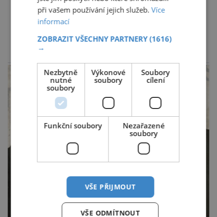
může být hrozbou. Zemědělci dostali povolení
při vašem používání jejich služeb.
Více
trávit hraboše plošně rozhozeným jedem. Od 5.
informací
srpna jim to umožňuje rozhodnutí Ústředního
DALŠÍ ČLÁNKY ›
ZOBRAZIT VŠECHNY PARTNERY
(1616)
kontrolního a zkušebního ústavu zemědělského
→
(ÚKZÚZ) podřízeného ministerstvu
reklama
zemědělství. Ornitologové varují, že v ohrožení
Nezbytně
Výkonové
Soubory
je mnoho živočichů a především […]
nutné
soubory
cílení
soubory
Funkční soubory
Nezařazené
soubory
VŠE PŘIJMOUT
VŠE ODMÍTNOUT