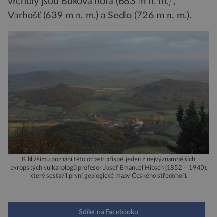
vrcholy jsou Buková hora (683 m n. m.) ,
Varhošť (639 m n. m.) a Sedlo (726 m n. m.).
K bližšímu poznání této oblasti přispěl jeden z nejvýznamnějších
evropských vulkanologů profesor Josef Emanuel Hibsch (1852 – 1940),
který sestavil první geologické mapy Českého středohoří.
Sdílet na Facebooku