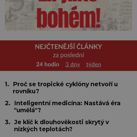
NEJČTENĚJŠÍ ČLÁNKY
za poslední
24 hodin
3 dny
týden
1.
Proč se tropické cyklóny netvoří u
rovníku?
2.
Inteligentní medicína: Nastává éra
"umělá"?
3.
Je klíč k dlouhověkosti skrytý v
nízkých teplotách?