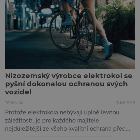
v plánu také zpracování vykopaných předmětů.
„V průběhu výzkumů není moc času na
zpracování nálezů. Necháváme si na to tedy
měsíc, kdy […]
Nizozemský výrobce elektrokol se
pyšní dokonalou ochranou svých
vozidel
TECHNIKA
8.8.2019
Protože elektrokola nebývají úplně levnou
záležitostí, je pro každého majitele
nejdůležitější ze všeho kvalitní ochrana před
krádeží. Toho si je dobře vědom i nizozemský