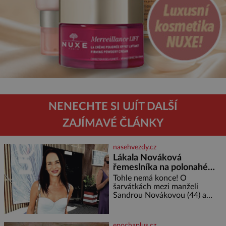
NENECHTE SI UJÍT DALŠÍ
ZAJÍMAVÉ ČLÁNKY
nasehvezdy.cz
Lákala Nováková
řemeslníka na polonahé
tělo!
Tohle nemá konce! O
šarvátkách mezi manželi
Sandrou Novákovou (44) a
Vojtěchem Moravcem (39) se
toho napsalo už hodně. Ale kdo
by doufal, že horká zem u
epochaplus.cz