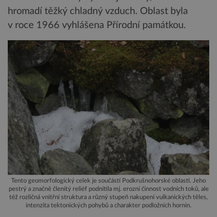
hromadí těžký chladný vzduch. Oblast byla
v roce 1966 vyhlášena Přírodní památkou.
Tento geomorfologický celek je součástí Podkrušnohorské oblasti. Jeho
pestrý a značně členitý reliéf podnítila mj. erozní činnost vodních toků, ale
též rozličná vnitřní struktura a různý stupeň nakupení vulkanických těles,
intenzita tektonických pohybů a charakter podložních hornin.