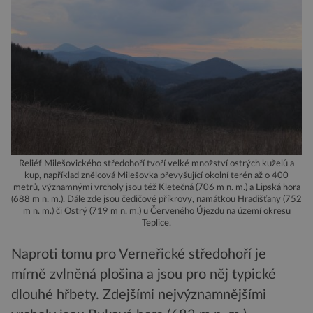
Reliéf Milešovického středohoří tvoří velké množství ostrých kuželů a
kup, například znělcová Milešovka převyšující okolní terén až o 400
metrů, významnými vrcholy jsou též Kletečná (706 m n. m.) a Lipská hora
(688 m n. m.). Dále zde jsou čedičové příkrovy, namátkou Hradišťany (752
m n. m.) či Ostrý (719 m n. m.) u Červeného Újezdu na území okresu
Teplice.
Naproti tomu pro Verneřické středohoří je
mírně zvlněná plošina a jsou pro něj typické
dlouhé hřbety. Zdejšími nejvýznamnějšími