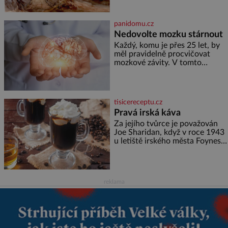
továrník William Mellis Christie
(1829–1900). Smutná událost je
ale doprovázena ohromným
panidomu.cz
dědictvím
Nedovolte mozku stárnout
Každý, komu je přes 25 let, by
měl pravidelně procvičovat
mozkové závity. V tomto
období se totiž začíná
zhoršovat paměť. Možná máte
problém vzpomenout si na
jméno kolegy z práce. Nebo
tisicereceptu.cz
marně v paměti lovíte název
Pravá irská káva
knížky, kterou jste nedávno
přečetli. Je to opravdu tak, s
Za jejího tvůrce je považován
věkem jako kdyby se paměť
Joe Sharidan, když v roce 1943
rozhodla stávkovat. Cvičte
u letiště irského města Foynes
obsluhoval Američany, kteří
kvůli špatnému počasí nemohli
pokračovat v cestě. Povzbudil
je tehdy kávou,
reklama