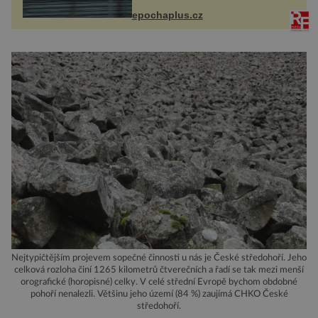
života. Dnes nepochopiteln...
epochaplus.cz
Nejtypičtějším projevem sopečné činnosti u nás je České středohoří. Jeho
celková rozloha činí 1265 kilometrů čtverečních a řadí se tak mezi menší
orografické (horopisné) celky. V celé střední Evropě bychom obdobné
pohoří nenalezli. Většinu jeho území (84 %) zaujímá CHKO České
středohoří.