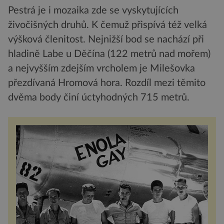
Pestrá je i mozaika zde se vyskytujících
živočišných druhů. K čemuž přispívá též velká
výšková členitost. Nejnižší bod se nachází při
hladině Labe u Děčína (122 metrů nad mořem)
a nejvyšším zdejším vrcholem je Milešovka
přezdívaná Hromová hora. Rozdíl mezi těmito
dvěma body činí úctyhodných 715 metrů.