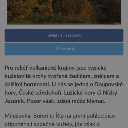
Sdílet na Facebooku
Sdílet na X
Pro reliéf vulkanické krajiny jsou typické
kuželovité vrchy tvořené čedičem, znělcem a
dalšími horninami. U nás se jedná o Doupovské
hory, České středohoří, Lužické hory či Nízký
Jeseník. Pozor však, zdání může klamat.
Milešovka, Bořeň či Říp na první pohled sice
připomínají sopečné kužely, jde však o