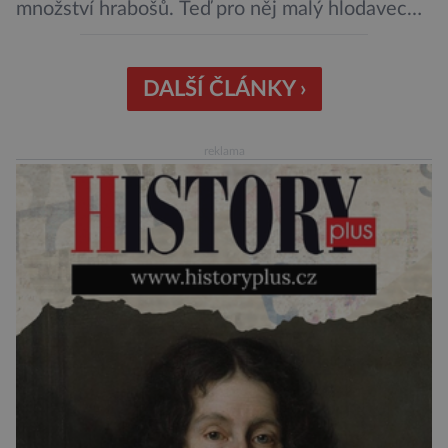
množství hrabošů. Teď pro něj malý hlodavec
může být hrozbou. Zemědělci dostali povolení
trávit hraboše plošně rozhozeným jedem. Od 5.
srpna jim to umožňuje rozhodnutí Ústředního
DALŠÍ ČLÁNKY ›
kontrolního a zkušebního ústavu zemědělského
(ÚKZÚZ) podřízeného ministerstvu
reklama
zemědělství. Ornitologové varují, že v ohrožení
je mnoho živočichů a především […]