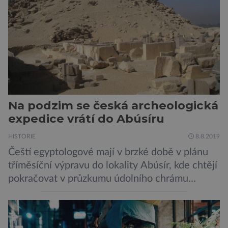
[…]
Na podzim se česká archeologická
expedice vrátí do Abúsíru
HISTORIE
8.8.2019
Čeští egyptologové mají v brzké době v plánu
tříměsíční výpravu do lokality Abúsír, kde chtějí
pokračovat v průzkumu údolního chrámu
faraona Niuserrea a okolí hrobky hodnostáře
Ceje. Lucie Jirásková z Českého
egyptologického ústavu FF UK řekla, že je