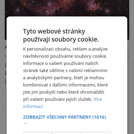
Tyto webové stránky
používají soubory cookie.
Anatomie kosmického racka
K personalizaci obsahu, reklam a analýze
návštěvnosti používáme soubory cookie.
VESMÍR
8.8.2019
Informace o vašem používání našich
Působivá kolekce slabých, ale barevných
stránek také sdílíme s našimi reklamními
kosmických objektů na tomto snímku je známá
a analytickými partnery, kteří je mohou
jako mlhovina Racek, protože svým vzhledem
kombinovat s dalšími informacemi, které
připomíná ptáka v letu. Útvar tvoří oblaky
jste jim poskytli nebo které shromáždili
prachu, vodíku, hélia a malého množství těžších
při vašem používání jejich služeb.
Více
chemických prvků. Celá oblast je místem zrodu
informací
nových hvězd. Mimořádné rozlišení tohoto
ZOBRAZIT VŠECHNY PARTNERY
(1616)
záběru pořízeného pomocí přehlídkového
→
teleskopu ESO/VST odhaluje detaily