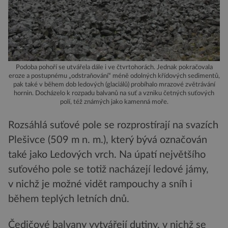
Podoba pohoří se utvářela dále i ve čtvrtohorách. Jednak pokračovala
eroze a postupnému „odstraňování“ méně odolných křídových sedimentů,
pak také v během dob ledových (glaciálů) probíhalo mrazové zvětrávání
hornin. Docházelo k rozpadu balvanů na suť a vzniku četných suťových
polí, též známých jako kamenná moře.
Rozsáhlá suťové pole se rozprostírají na svazích
Plešivce (509 m n. m.), který bývá označován
také jako Ledových vrch. Na úpatí největšího
suťového pole se totiž nacházejí ledové jámy,
v nichž je možné vidět rampouchy a sníh i
během teplých letních dnů.
Čedičové balvany vytvářejí dutiny, v nichž se