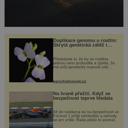
Duplikace genomu u rostlin:
Skrytá genetická zátěž i
evoluční výhoda
Představte si, že by se rostlina
jednou ráno probudila a zjistila, že
má svůj genetický manuál celý
dvakrát. Přesně to se občas v
přírodě stane – a podle nového
výzkumu to může být pro druhy
epochalnisvet.cz
vstupenka...
Na hraně přežití. Když se
bezpečnost teprve hledala
Až do nedávna se na bezpečnost ve
Formuli 1 příliš nehledělo a nehody
se jen vršily. Řada pilotů to poznala
na vlastní kůži, často s trvalými
následky nebo bohužel i ztrátou