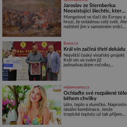
herečky ze seriálu Ulice a
Jaroslav ze Šternberka:
režiséra vychladne,
Neexistující šlechtic, který
z Moravy vyžene Mongoly
Mongolové se tlačí do Evropy a
hrozí, že ovládnou celý svět. Ale
naštěstí jim v samotném srdci
Evropy stojí v cestě malé, ale
silné království, které dokáže
dobyvatelské hordy zastavit. Co
iluxus.cz
nedokáže žádná z asijských říší,
Král vín začíná třetí dekádu
co nedokážou Němci – to
Největší český vinařský projekt
dokáže český král. Nebo že by
Král vín ve svém již
ne? Mongolové od roku 1223
jednadvacátém ročníku
postupují podél Kaspického a
představil nejlepší domácí vína.
Azovského moře,
Ta vybírala odborná porota z
celkem 1260 vzorků od 157
vinařů. Král vín, který se – i pře
nejsemsama.cz
Ochlaďte své rozpálené tělo
během chvilky
Léto, teplo a sluníčko. Naprosto
ideální kombinace. Jenže
tropické teploty už tak příjemné
nejsou. Víte, jakými potravinami
se můžete rychle ochladit? K