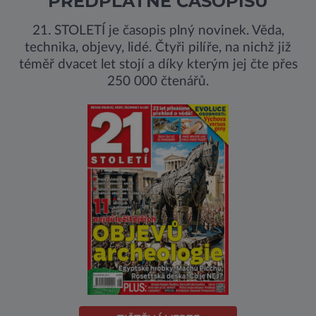
PŘEDPLATNÉ ČASOPISU
21. STOLETÍ je časopis plný novinek. Věda,
technika, objevy, lidé. Čtyři pilíře, na nichž již
téměř dvacet let stojí a díky kterým jej čte přes
250 000 čtenářů.