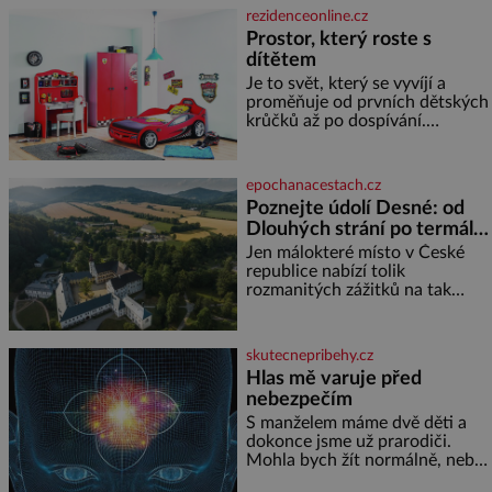
dyž se nám tropy zaryjí pod
rezidenceonline.cz
kůži, hledáme úlevu v bazénu
Prostor, který roste s
nebo pomocí klimatizace. Jenže
dítětem
ne vždycky můžeme být v jejich
blízkosti. Nemusíte však zoufat.
Je to svět, který se vyvíjí a
Pokud budete mít promyšlený
proměňuje od prvních dětských
jídelníček, žadné pařáky si na
krůčků až po dospívání.
vás
Správně navržený pokoj
podporuje bezpečí, kreativitu,
soustředění i odpočinek a
epochanacestach.cz
reaguje na každou etapu života
Poznejte údolí Desné: od
a specifické potřeby dítěte. Pro
Dlouhých strání po termální
nejmenší je klíčová
prameny
jednoduchost, měkkost a
Jen málokteré místo v České
bezpečí, proto by pokoj
republice nabízí tolik
miminka měl působit především
rozmanitých zážitků na tak
klidně a útulně. Předškolní věk
malém území jako údolí řeky
je
Desné v srdci Jeseníků. Během
jediného dne můžete
skutecnepribehy.cz
nahlédnout do útrob jedné z
Hlas mě varuje před
nejvýznamnějších vodních
nebezpečím
elektráren v Evropě, vydat se na
horské hřebeny, projet se na
S manželem máme dvě děti a
koloběžce a den zakončit
dokonce jsme už prarodiči.
poznáváním památek ve
Mohla bych žít normálně, nebýt
Velkých Losinách nebo v
jedné zásadní změny, která mi