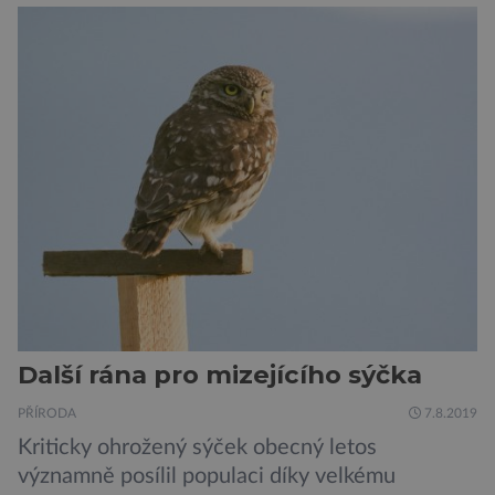
výrobce kol VanMoof, který bez mrknutí oka
tvrdí, že má tu nejlepší ochranu na světě.
Skutečně nepřehání? Pokud se podrobněji
podíváme na ochranu jejich elektrokol
Electrified S2 a X2, pak je […]
Další rána pro mizejícího sýčka
PŘÍRODA
7.8.2019
Kriticky ohrožený sýček obecný letos
významně posílil populaci díky velkému