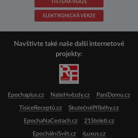
TIŠTĚNÁ VERZE
ELEKTRONICKÁ VERZE
Navštivte také naše další internetové
projekty:
Epochaplus.cz
NašeHvězdy.cz
PaníDomu.cz
TisíceReceptů.cz
SkutečnéPříběhy.cz
EpochaNaCestach.cz
21Stoleti.cz
EpochálníSvět.cz
iLuxus.cz