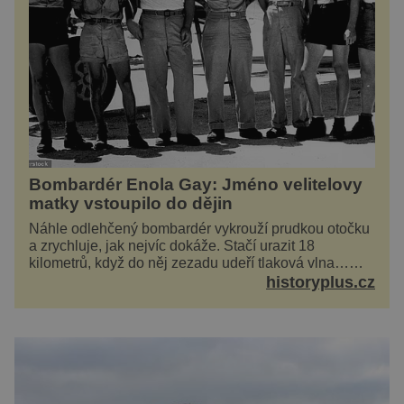
Bombardér Enola Gay: Jméno velitelovy
matky vstoupilo do dějin
Náhle odlehčený bombardér vykrouží prudkou otočku
a zrychluje, jak nejvíc dokáže. Stačí urazit 18
kilometrů, když do něj zezadu udeří tlaková vlna…
Americké rozhodnutí svrhnout ničivou jadernou
historyplus.cz
bombu ...