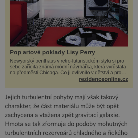
Pop artové poklady Lisy Perry
Newyorský penthaus v retro-futuristickém stylu si pro
sebe zařídila známá módní návrhářka, která vyrůstala
na předměstí Chicaga. Co ji ovlivnilo v dětství a proč
vypadá její domov právě takto? Interié...
rezidenceonline.cz
Jejich turbulentní pohyby mají však takový
charakter, že část materiálu může být opět
zachycena a vtažena zpět gravitací galaxie.
Hmota se tak zformuje do podoby mohutných
turbulentních rezervoárů chladného a řídkého