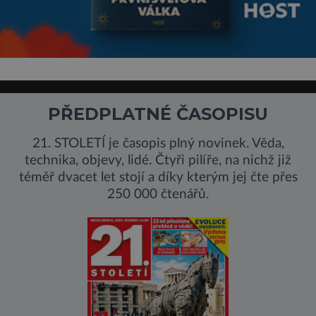
PŘEDPLATNÉ ČASOPISU
21. STOLETÍ je časopis plný novinek. Věda,
technika, objevy, lidé. Čtyři pilíře, na nichž již
téměř dvacet let stojí a díky kterým jej čte přes
250 000 čtenářů.