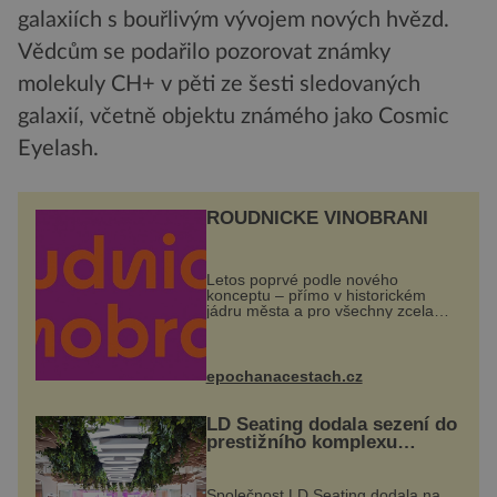
galaxiích s bouřlivým vývojem nových hvězd.
Vědcům se podařilo pozorovat známky
molekuly CH+ v pěti ze šesti sledovaných
galaxií, včetně objektu známého jako Cosmic
Eyelash.
ROUDNICKÉ VINOBRANÍ
Letos poprvé podle nového
konceptu – přímo v historickém
jádru města a pro všechny zcela
zdarma. Hlavní program se
odehraje na Karlově a Husově
náměstí. Návštěvníci se mohou těšit
na víno, burčák, pes...
epochanacestach.cz
LD Seating dodala sezení do
prestižního komplexu
MediaCityUK v Salfordu
Společnost LD Seating dodala na