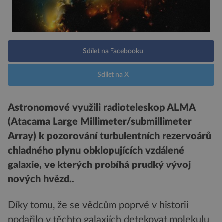
Sdílet na Facebooku
Sdílet na X
Astronomové využili radioteleskop ALMA
(Atacama Large Millimeter/submillimeter
Array) k pozorování turbulentních rezervoárů
chladného plynu obklopujících vzdálené
galaxie, ve kterých probíhá prudký vývoj
nových hvězd.
.
Díky tomu, že se vědcům poprvé v historii
podařilo v těchto galaxiích detekovat molekulu