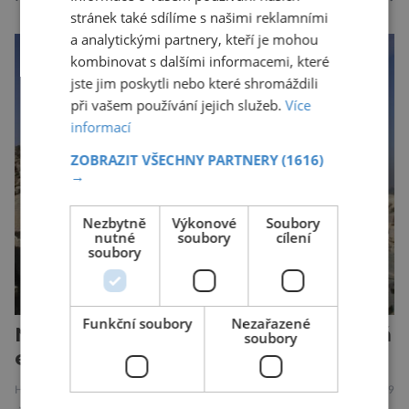
stránek také sdílíme s našimi reklamními
asi 7 kilogramů, nelétal a mohl se chlubit
a analytickými partnery, kteří je mohou
skutečně silným zobákem. Pták dostal
kombinovat s dalšími informacemi, které
pojmenování Heracles inexpectatus a doba
jste jim poskytli nebo které shromáždili
jeho života je datována přibližně před 19
při vašem používání jejich služeb.
Více
miliony lety. „Nový Zéland je dobře známý
informací
svými velkými nelétavými ptáky. Dominantní
ZOBRAZIT VŠECHNY PARTNERY
(1616)
[…]
→
Nezbytně
Výkonové
Soubory
nutné
soubory
cílení
soubory
Funkční soubory
Nezařazené
Na podzim se česká archeologická
soubory
expedice vrátí do Abúsíru
HISTORIE
8.8.2019