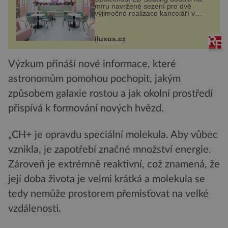
míru navržené sezení pro dvě
výjimečné realizace kanceláří v
areálu MediaCityUK v anglickém
Salfordu – konkrétně do budov Blue
Tower a Orange Tower. Komplex
iluxus.cz
budov Media...
Výzkum přináší nové informace, které
astronomům pomohou pochopit, jakým
způsobem galaxie rostou a jak okolní prostředí
přispívá k formování nových hvězd.
„CH+ je opravdu speciální molekula. Aby vůbec
vznikla, je zapotřebí značné množství energie.
Zároveň je extrémně reaktivní, což znamená, že
její doba života je velmi krátká a molekula se
tedy nemůže prostorem přemisťovat na velké
vzdálenosti.