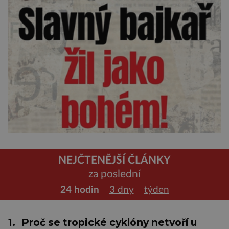
NEJČTENĚJŠÍ ČLÁNKY
za poslední
24 hodin
3 dny
týden
1.
Proč se tropické cyklóny netvoří u