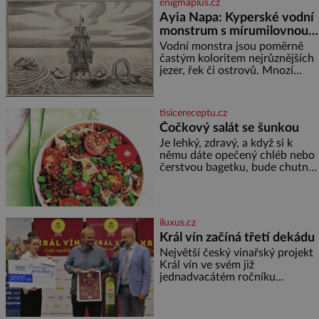
enigmaplus.cz
Ayia Napa: Kyperské vodní
monstrum s mírumilovnou
povahou
Vodní monstra jsou poměrně
častým koloritem nejrůznějších
jezer, řek či ostrovů. Mnozí
skeptici to přikládají hlavně
snaze dané místo zviditelnit a
přitáhnout k němu pozornost
tisicereceptu.cz
záhadám nakloněných turi
Čočkový salát se šunkou
Je lehký, zdravý, a když si k
němu dáte opečený chléb nebo
čerstvou bagetku, bude chutnat
jedna báseň. Suroviny 250 g
vaší oblíbené čočky 150 g
cherry rajčátek 1 velká červená
cibule 2 lžíce
iluxus.cz
Král vín začíná třetí dekádu
Největší český vinařský projekt
Král vín ve svém již
jednadvacátém ročníku
představil nejlepší domácí vína.
Ta vybírala odborná porota z
celkem 1260 vzorků od 157