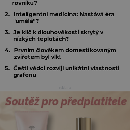
rovníku?
2.
Inteligentní medicína: Nastává éra
"umělá"?
3.
Je klíč k dlouhověkosti skrytý v
nízkých teplotách?
4.
Prvním člověkem domestikovaným
zvířetem byl vlk!
5.
Čeští vědci rozvíjí unikátní vlastnosti
grafenu
reklama