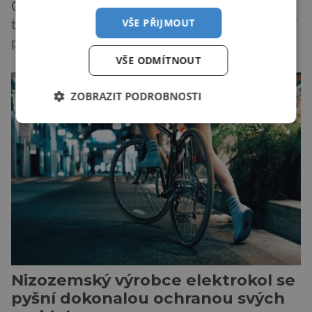
Čeští egyptologové mají v brzké době v plánu
VŠE PŘIJMOUT
tříměsíční výpravu do lokality Abúsír, kde chtějí
pokračovat v průzkumu údolního chrámu
VŠE ODMÍTNOUT
faraona Niuserrea a okolí hrobky hodnostáře
Ceje. Lucie Jirásková z Českého
ZOBRAZIT PODROBNOSTI
egyptologického ústavu FF UK řekla, že je
v plánu také zpracování vykopaných předmětů.
„V průběhu výzkumů není moc času na
zpracování nálezů. Necháváme si na to tedy
měsíc, kdy […]
Nizozemský výrobce elektrokol se
pyšní dokonalou ochranou svých