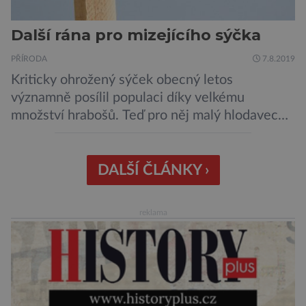
Další rána pro mizejícího sýčka
PŘÍRODA
7.8.2019
Kriticky ohrožený sýček obecný letos
významně posílil populaci díky velkému
množství hrabošů. Teď pro něj malý hlodavec
může být hrozbou. Zemědělci dostali povolení
trávit hraboše plošně rozhozeným jedem. Od 5.
srpna jim to umožňuje rozhodnutí Ústředního
DALŠÍ ČLÁNKY ›
kontrolního a zkušebního ústavu zemědělského
(ÚKZÚZ) podřízeného ministerstvu
reklama
zemědělství. Ornitologové varují, že v ohrožení
je mnoho živočichů a především […]