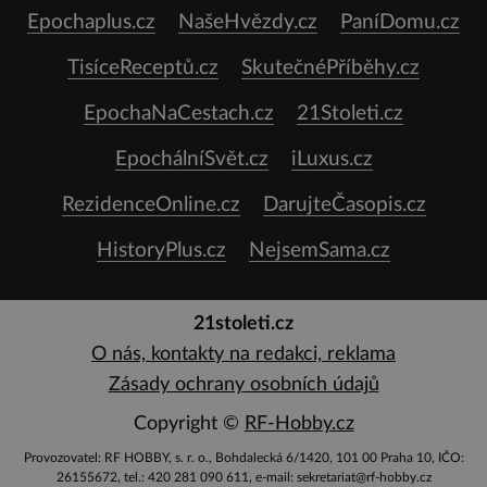
Epochaplus.cz
NašeHvězdy.cz
PaníDomu.cz
TisíceReceptů.cz
SkutečnéPříběhy.cz
EpochaNaCestach.cz
21Stoleti.cz
EpochálníSvět.cz
iLuxus.cz
RezidenceOnline.cz
DarujteČasopis.cz
HistoryPlus.cz
NejsemSama.cz
21stoleti.cz
O nás, kontakty na redakci, reklama
Zásady ochrany osobních údajů
Copyright ©
RF-Hobby.cz
Provozovatel: RF HOBBY, s. r. o., Bohdalecká 6/1420, 101 00 Praha 10, IČO:
26155672, tel.: 420 281 090 611, e-mail: sekretariat@rf-hobby.cz