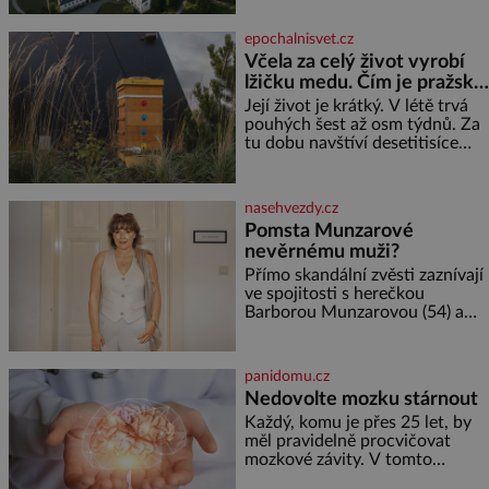
Desné v srdci Jeseníků. Během
jediného dne můžete
epochalnisvet.cz
nahlédnout do útrob jedné z
Včela za celý život vyrobí
nejvýznamnějších vodních
lžičku medu. Čím je pražský
elektráren v Evropě, vydat se na
med ze střech tak ceněný?
horské hřebeny, projet se na
Její život je krátký. V létě trvá
koloběžce a den zakončit
pouhých šest až osm týdnů. Za
poznáváním památek ve
tu dobu navštíví desetitisíce
Velkých Losinách nebo v
květů, nalétá stovky kilometrů a
termálním
vyrobí přibližně devět gramů
medu – zhruba jednu čajovou
nasehvezdy.cz
lžičku. Sama o sobě se může
Pomsta Munzarové
zdát bezvýznamná. Teprve když
nevěrnému muži?
se spojí s dalšími desítkami tisíc
příslušnic svého včelstva,
Přímo skandální zvěsti zaznívají
vznikne jeden z
ve spojitosti s herečkou
nejdokonalejších organismů
Barborou Munzarovou (54) a
hercem Martinem Trnavským
(56). Munzarová měla být totiž
viděna s jakýmsi sympaťákem, s
panidomu.cz
nímž se velmi družně, až d
Nedovolte mozku stárnout
Každý, komu je přes 25 let, by
měl pravidelně procvičovat
mozkové závity. V tomto
období se totiž začíná