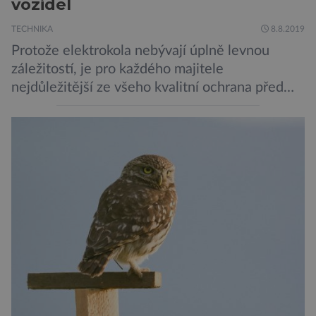
vozidel
TECHNIKA
8.8.2019
Protože elektrokola nebývají úplně levnou
záležitostí, je pro každého majitele
nejdůležitější ze všeho kvalitní ochrana před
krádeží. Toho si je dobře vědom i nizozemský
výrobce kol VanMoof, který bez mrknutí oka
tvrdí, že má tu nejlepší ochranu na světě.
Skutečně nepřehání? Pokud se podrobněji
podíváme na ochranu jejich elektrokol
Electrified S2 a X2, pak je […]