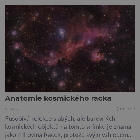
Anatomie kosmického racka
VESMÍR
8.8.2019
Působivá kolekce slabých, ale barevných
kosmických objektů na tomto snímku je známá
jako mlhovina Racek, protože svým vzhledem