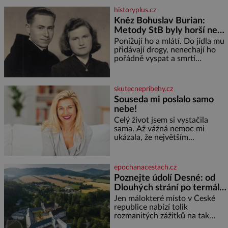
vinařů. Král vín, který se – i pře
historyplus.cz
Kněz Bohuslav Burian:
Metody StB byly horší než
gestapácké trýznění
Ponižují ho a mlátí. Do jídla mu
přidávají drogy, nenechají ho
pořádně vyspat a smrtí
vyhrožují i jeho nejbližším.
Burian kruté týrání nevydrží a
estébákům podepíše všechno,
skutecnepribehy.cz
co po něm chtějí. Svým
Souseda mi poslalo samo
podpisem jim potvrdí také to, že
nebe!
na něj během výslechů nikdo
nevyvíjel fyzický ani psychický
Celý život jsem si vystačila
nátlak. Syn brněnského řezníka
sama. Až vážná nemoc mi
chce být knězem a
ukázala, že největším
bohatstvím nejsou peníze ani
vlastní byt, ale člověk, který je
ochotný podat pomocnou ruku.
epochanacestach.cz
Vždycky jsem byla spíš
Poznejte údolí Desné: od
samotářka. Nepotřebovala jsem
Dlouhých strání po termální
kolem sebe partu kamarádek
prameny
ani partnera. Stačily mi knihy,
Jen málokteré místo v České
práce a hlavně klid. Hned po
republice nabízí tolik
studiích jsem odešla z rodného
rozmanitých zážitků na tak
města,
malém území jako údolí řeky