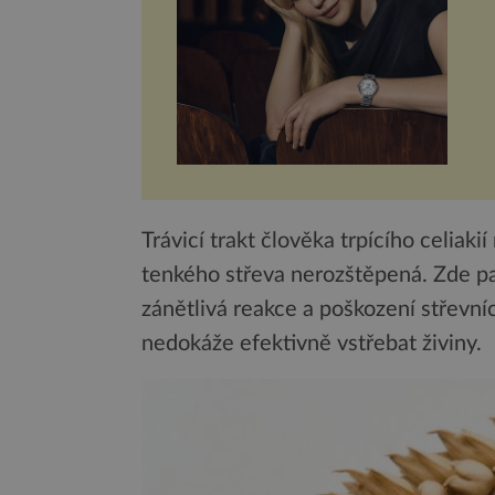
Trávicí trakt člověka trpícího celiaki
tenkého střeva nerozštěpená. Zde pa
zánětlivá reakce a poškození střevní
nedokáže efektivně vstřebat živiny.