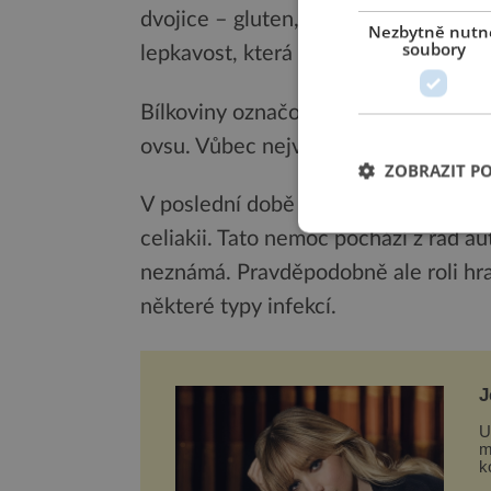
dvojice – gluten, má původ ve slovu „
Nezbytně nutn
soubory
lepkavost, která dodává moučnému těs
Bílkoviny označované jako gluten se n
ovsu. Vůbec nejvíce lepku obsahuje p
ZOBRAZIT P
V poslední době často diskutovaná lá
celiakii. Tato nemoc pochází z řad au
neznámá. Pravděpodobně ale roli hra
některé typy infekcí.
J
L
U
m
k
d