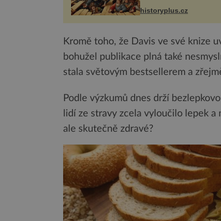
syna a dědice Jindřicha V
historyplus.cz
Erfurtu, aby se stal
prostředníkem při řešení
m...
Kromě toho, že Davis ve své knize u
bohužel publikace plná také nesmysl
stala světovým bestsellerem a zřejmě
Podle výzkumů dnes drží bezlepkovou 
lidí ze stravy zcela vyloučilo lepek 
ale skutečně zdravé?