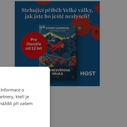
 Informace o
tnery, kteří je
máždili při vašem