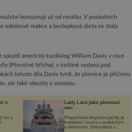
nožství konzumují už od neolitu. V posledních
uje odmítavé reakce a bezlepková dieta se stala
pustil americký kardiolog William Davis v roce
lly (Pšeničné břicho), v češtině vydaná pod
kách tohoto díla Davis tvrdí, že pšenice je příčinou
ie, ale také obezity a astmatu.
ci v
Lady Lara jako plovoucí
sen
ž lze o
Přepychová dispozice jachty je
ý
kombinací luxusu s praktickým
a efektivním. Dokonalost v
 svého
každém detailu představuje