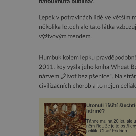
nafouknutá bublina?
.
Lepek v potravinách lidé ve větším m
několika letech ale tato látka vzbuz
výživovým trendem.
Humbuk kolem lepku pravděpodobně s
2011, kdy vyšla jeho kniha Wheat Be
názvem „Život bez pšenice“. Na strán
civilizačních chorob a to nejen celiak
Utonuli říšští šlechti
latríně?
Táhne mu na 20 let, ale u
něm říct, že je to ostřílen
politik. Císař Fridrich
Barbarossa proto posílá