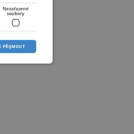
Nezařazené
soubory
E PŘIJMOUT