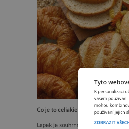
Tyto webové
K personalizaci 
vašem používání n
mohou kombinovat
Co je to celiakie?
používání jejich 
ZOBRAZIT VŠEC
Lepek je souhrnné označení pro dvě b