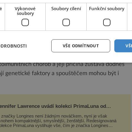
lepidlo“. Hlavní vlastností lepku je totiž právě
é
Výkonové
Soubory cílení
Funkční soubory
soubory
tu žádoucí vlastnosti, například elasticitu.
achází v obilovinách, a to zejména v pšenici, žitu a
šenice. Ze všech bílkovin zde gluten tvoří 80%.
ODROBNOSTI
VŠE ODMÍTNOUT
VŠ
tka získala svou neblahou popularitu hlavně díky
toimunitních chorob a její příčina zůstává dodnes
jí genetické faktory a spouštěčem mohou být i
ennifer Lawrence uvádí kolekci PrimaLuna od
ongines
 značky Longines není žádným nováčkem, nyní je však
nohem kompaktnější, smyslnější, ženštější. Redesignovaná
olekce PrimaLuna vystihuje vše, čím je značka Longines
nes a čím byla i před sto dvacet...