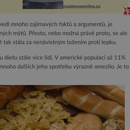
I. do
značka Fendi Casa, kterou byly
rezidenceonline.cz
vybaveny její paluby. Monacký
 sporu
přístav nabízí každoročn...
vedl mnoho zajímavých faktů a argumentů, je
ných mýtů. Přesto, nebo možná právě proto, se ale
 tak stála za nenávistným tažením proti lepku.
dietu stále více lidí. V americké populaci až 11%
a mnoho dalších jeho spotřebu výrazně omezilo. Je to