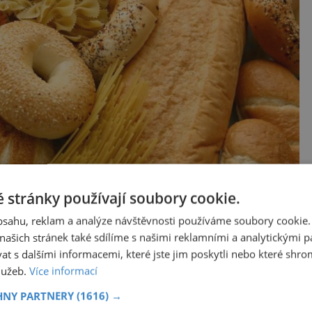
 stránky používají soubory cookie.
obsahu, reklam a analýze návštěvnosti používáme soubory cookie.
ašich stránek také sdílíme s našimi reklamními a analytickými par
 s dalšími informacemi, které jste jim poskytli nebo které shro
služeb.
Více informací
HNY PARTNERY
(1616) →
ílkoviny gliadin a glutenin. Latinské označení této