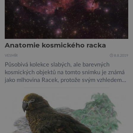
Anatomie kosmického racka
VESMÍR
8.8.2019
Působivá kolekce slabých, ale barevných
kosmických objektů na tomto snímku je známá
jako mlhovina Racek, protože svým vzhledem
připomíná ptáka v letu. Útvar tvoří oblaky
prachu, vodíku, hélia a malého množství těžších
chemických prvků. Celá oblast je místem zrodu
nových hvězd. Mimořádné rozlišení tohoto
záběru pořízeného pomocí přehlídkového
teleskopu ESO/VST odhaluje detaily