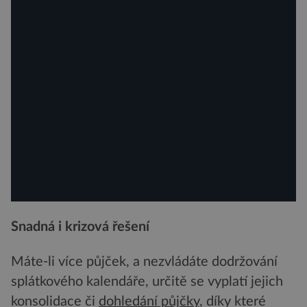
Snadná i krizová řešení
Máte-li více půjček, a nezvládáte dodržování
splátkového kalendáře, určitě se vyplatí jejich
konsolidace či
dohledání půjčky
, díky které