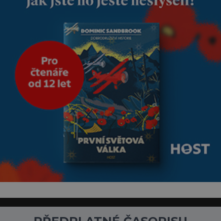
přičítají odborníci zdejším
klimatickým podmínkám.
Sucho, prosolené písky a
extrémně