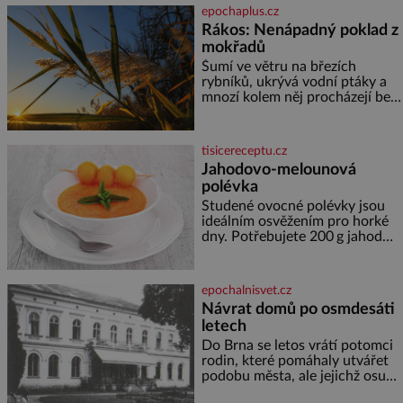
jediného dne můžete
epochaplus.cz
nahlédnout do útrob jedné z
Rákos: Nenápadný poklad z
nejvýznamnějších vodních
mokřadů
elektráren v Evropě, vydat se na
horské hřebeny, projet se na
Šumí ve větru na březích
koloběžce a den zakončit
rybníků, ukrývá vodní ptáky a
poznáváním památek ve
mnozí kolem něj procházejí bez
Velkých Losinách nebo v
povšimnutí. Přesto právě rákos
termálním
pomáhal stavět domy, vyrábět
lodě, zapisovat první texty a
tisicereceptu.cz
inspiroval řadu pověstí. Tato
Jahodovo-melounová
skromná, ale užitečná rostlina
polévka
provází člověka už tisíce let.
Většina lidí vnímá rákos jen jako
Studené ovocné polévky jsou
obyčejnou kulisu letního
ideálním osvěžením pro horké
koupání. Stačí se však podívat
dny. Potřebujete 200 g jahod
600 g žlutého melounu 100 ml
sladkého dezertního vína 50 g
cukru krystal 1 lžíci medu 200 g
epochalnisvet.cz
zakysané sm
Návrat domů po osmdesáti
letech
Do Brna se letos vrátí potomci
rodin, které pomáhaly utvářet
podobu města, ale jejichž osudy
dramaticky přerušila druhá