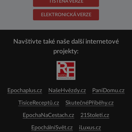
TIŠTĚNÁ VERZE
ELEKTRONICKÁ VERZE
Navštivte také naše další internetové
projekty:
Epochaplus.cz
NašeHvězdy.cz
PaníDomu.cz
TisíceReceptů.cz
SkutečnéPříběhy.cz
EpochaNaCestach.cz
21Stoleti.cz
EpochálníSvět.cz
iLuxus.cz