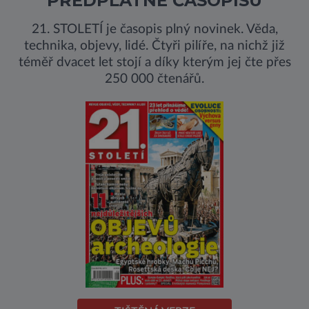
PŘEDPLATNÉ ČASOPISU
21. STOLETÍ je časopis plný novinek. Věda,
technika, objevy, lidé. Čtyři pilíře, na nichž již
téměř dvacet let stojí a díky kterým jej čte přes
250 000 čtenářů.