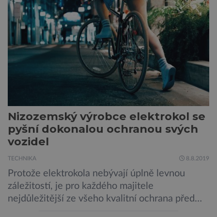
v plánu také zpracování vykopaných předmětů.
„V průběhu výzkumů není moc času na
zpracování nálezů. Necháváme si na to tedy
měsíc, kdy […]
Nizozemský výrobce elektrokol se
pyšní dokonalou ochranou svých
vozidel
TECHNIKA
8.8.2019
Protože elektrokola nebývají úplně levnou
záležitostí, je pro každého majitele
nejdůležitější ze všeho kvalitní ochrana před
krádeží. Toho si je dobře vědom i nizozemský