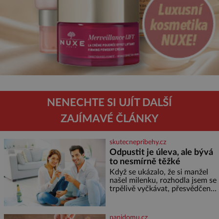
NENECHTE SI UJÍT DALŠÍ
ZAJÍMAVÉ ČLÁNKY
skutecnepribehy.cz
Odpustit je úleva, ale bývá
to nesmírně těžké
Když se ukázalo, že si manžel
našel milenku, rozhodla jsem se
trpělivě vyčkávat, přesvědčena,
že se dříve či později vrátí k
rodině. Možná je to jedna z
nejtěžších věcí na světě. Ale
panidomu.cz