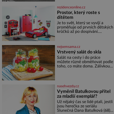
světová válka. Příběhy rodů
Placzek, Löw-Beer, Fuhrmann,
rezidenceonline.cz
Kohn a Stiassni se stanou
Prostor, který roste s
jednou z hlavních
dítětem
dramaturgických linií festivalu
židovské kultury ŠTETL FEST
Je to svět, který se vyvíjí a
2026. Některé návraty nejsou
proměňuje od prvních dětských
jednoduché. Místa, která si
krůčků až po dospívání.
člověk pamatuje z rodinných
Správně navržený pokoj
vyprávění, už dávno
podporuje bezpečí, kreativitu,
soustředění i odpočinek a
nejsemsama.cz
reaguje na každou etapu života
Vrstvený salát do skla
a specifické potřeby dítěte. Pro
Salát na cesty i do práce
nejmenší je klíčová
můžete různě obměňovat podle
jednoduchost, měkkost a
toho, co máte doma. Zálivkou
bezpečí, proto by pokoj
ho zalijte až těsně před
miminka měl působit především
podáváním, aby zeleninu
klidně a útulně. Předškolní věk
nerozmočila. Na 2 porce
je
potřebujete: ✿ 1/4 ledového
nasehvezdy.cz
nebo jiného salátu (římský salát,
Vyměnil Batulkovou přítel
polníček…) ✿ 1 malá konzerva
za mladší exemplář?
kukuřice ✿ ½ okurky ✿ 2
rajčata Zálivka: ✿ 4 lžíce
Už nějaký čas se lidé ptali, jestli
olivového oleje ✿ 1 lžíci
jsou herečka ze seriálu
citronové šťávy ✿ ½ stroužku
Slunečná Dana Batulková (68) a