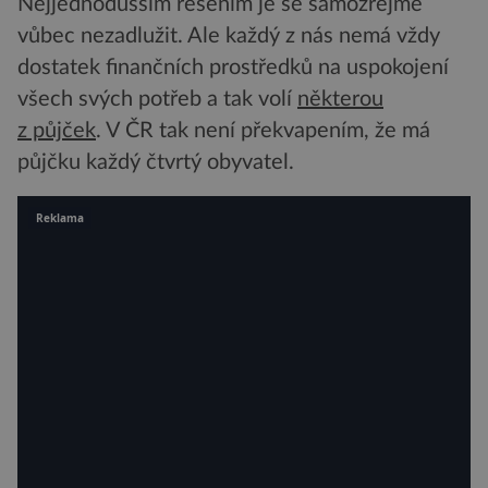
Nejjednodušším řešením je se samozřejmě
vůbec nezadlužit. Ale každý z nás nemá vždy
dostatek finančních prostředků na uspokojení
všech svých potřeb a tak volí
některou
z půjček
. V ČR tak není překvapením, že má
půjčku každý čtvrtý obyvatel.
Reklama