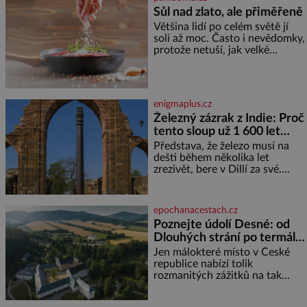
každý, kdo s tím má nějaké
Sůl nad zlato, ale přiměřeně
zkušenosti, se zapřísahá, že
Většina lidí po celém světě jí
pokud odpustíte, znatelně se
soli až moc. Často i nevědomky,
vám uleví. Když se ke mně
protože netuší, jak velké
doneslo, že si manžel pořídil
množství se jí skrývá v
milenku,
průmyslově vyráběných
potravinách, dokonce i těch
sladkých. Sůl je zdravá Ale v
enigmaplus.cz
ani ne třetinovém množství, než
Železný zázrak z Indie: Proč
je pro většinu populace běžné.
tento sloup už 1 600 let
Její základní složky– sodík a
chlór – jsou zásadní pro
nezná rez?
Představa, že železo musí na
správné hospodaření
dešti během několika let
zrezivět, bere v Dillí za své.
Uprostřed komplexu Qutb stojí
více než sedm metrů vysoký
železný sloup, který už přibližně
epochanacestach.cz
1 600 let odolává počasí
Poznejte údolí Desné: od
Dlouhých strání po termální
prameny
Jen málokteré místo v České
republice nabízí tolik
rozmanitých zážitků na tak
malém území jako údolí řeky
Desné v srdci Jeseníků. Během