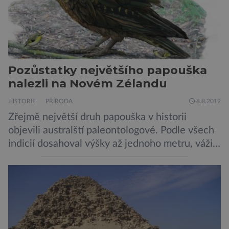
jednotlivých astronomických objektů, […]
Pozůstatky největšího papouška
nalezli na Novém Zélandu
HISTORIE
PŘÍRODA
8.8.2019
Zřejmě největší druh papouška v historii
objevili australští paleontologové. Podle všech
indicií dosahoval výšky až jednoho metru, vážil
asi 7 kilogramů, nelétal a mohl se chlubit
skutečně silným zobákem. Pták dostal
pojmenování Heracles inexpectatus a doba
jeho života je datována přibližně před 19
miliony lety. „Nový Zéland je dobře známý
svými velkými nelétavými ptáky. Dominantní