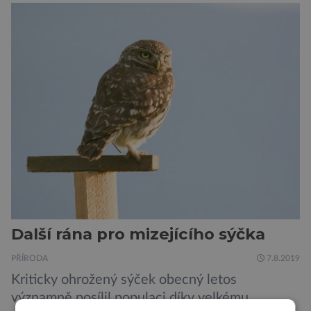
výrobce kol VanMoof, který bez mrknutí oka
tvrdí, že má tu nejlepší ochranu na světě.
Skutečně nepřehání? Pokud se podrobněji
podíváme na ochranu jejich elektrokol
Electrified S2 a X2, pak je […]
Další rána pro mizejícího sýčka
PŘÍRODA
7.8.2019
Kriticky ohrožený sýček obecný letos
významně posílil populaci díky velkému