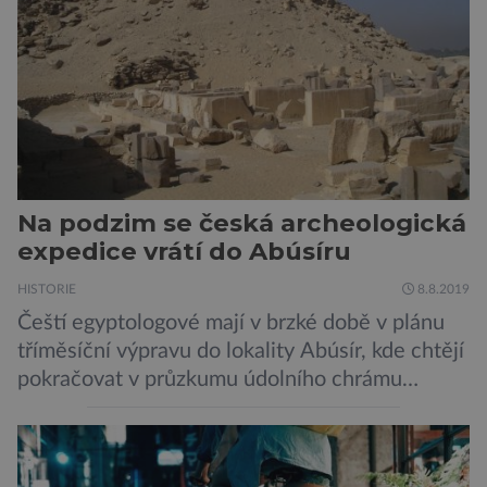
[…]
Na podzim se česká archeologická
expedice vrátí do Abúsíru
HISTORIE
8.8.2019
Čeští egyptologové mají v brzké době v plánu
tříměsíční výpravu do lokality Abúsír, kde chtějí
pokračovat v průzkumu údolního chrámu
faraona Niuserrea a okolí hrobky hodnostáře
Ceje. Lucie Jirásková z Českého
egyptologického ústavu FF UK řekla, že je