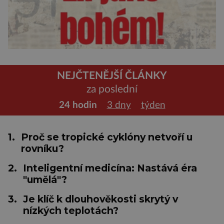
NEJČTENĚJŠÍ ČLÁNKY
za poslední
24 hodin
3 dny
týden
1.
Proč se tropické cyklóny netvoří u
rovníku?
2.
Inteligentní medicína: Nastává éra
"umělá"?
3.
Je klíč k dlouhověkosti skrytý v
nízkých teplotách?