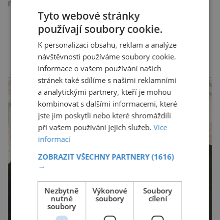
množství hrabošů. Teď pro něj malý hlodavec
Tyto webové stránky
může být hrozbou. Zemědělci dostali povolení
používají soubory cookie.
trávit hraboše plošně rozhozeným jedem. Od 5.
srpna jim to umožňuje rozhodnutí Ústředního
DALŠÍ ČLÁNKY ›
K personalizaci obsahu, reklam a analýze
kontrolního a zkušebního ústavu zemědělského
návštěvnosti používáme soubory cookie.
(ÚKZÚZ) podřízeného ministerstvu
Informace o vašem používání našich
reklama
stránek také sdílíme s našimi reklamními
zemědělství. Ornitologové varují, že v ohrožení
a analytickými partnery, kteří je mohou
je mnoho živočichů a především […]
kombinovat s dalšími informacemi, které
jste jim poskytli nebo které shromáždili
při vašem používání jejich služeb.
Více
informací
ZOBRAZIT VŠECHNY PARTNERY
(1616)
→
Nezbytně
Výkonové
Soubory
nutné
soubory
cílení
soubory