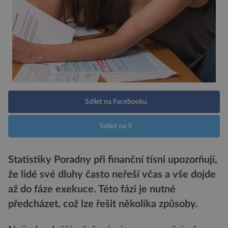
Sdílet na Facebooku
Sdílet na X
Statistiky Poradny při finanční tísni upozorňují,
že lidé své dluhy často neřeší včas a vše dojde
až do fáze exekuce. Této fázi je nutné
předcházet, což lze řešit několika způsoby.