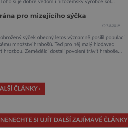
 Toho si je dobře vědom i nizozemský výrobce kol
 který bez mrknutí oka tvrdí, že má tu nejlepší
 rána pro mizejícího sýčka
 na světě. Skutečně nepřehání? Pokud se podrobněji
 na ochranu jejich elektrokol Electrified S2 a X2, pak
7.8.2019
 ohrožený sýček obecný letos významně posílil populaci
lkému množství hrabošů. Teď pro něj malý hlodavec
 hrozbou. Zemědělci dostali povolení trávit hraboše
rozhozeným jedem. Od 5. srpna jim to umožňuje
utí Ústředního kontrolního a zkušebního ústavu
ského (ÚKZÚZ) podřízeného ministerstvu zemědělství.
gové varují, že v ohrožení je mnoho živočichů a
ím […]
ALŠÍ ČLÁNKY ›
NENECHTE SI UJÍT DALŠÍ ZAJÍMAVÉ ČLÁNKY