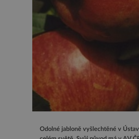
Odolné jabloně vyšlechtěné v Ústav
celém světě. Svůj původ má v AV Č