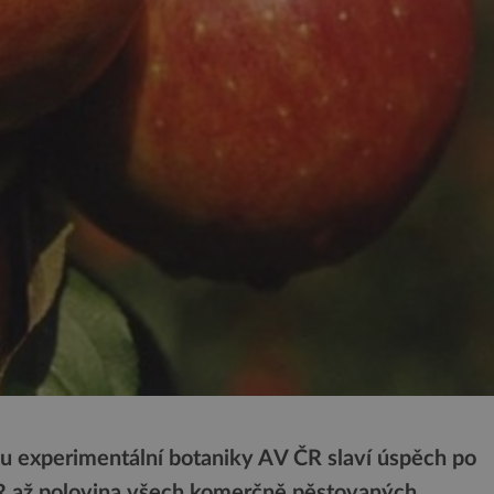
u experimentální botaniky AV ČR slaví úspěch po
R až polovina všech komerčně pěstovaných