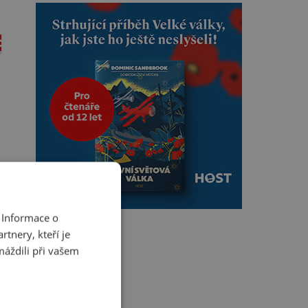
 Informace o
tnery, kteří je
máždili při vašem