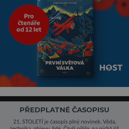
PŘEDPLATNÉ ČASOPISU
21. STOLETÍ je časopis plný novinek. Věda,
technika, objevy, lidé. Čtyři pilíře, na nichž již