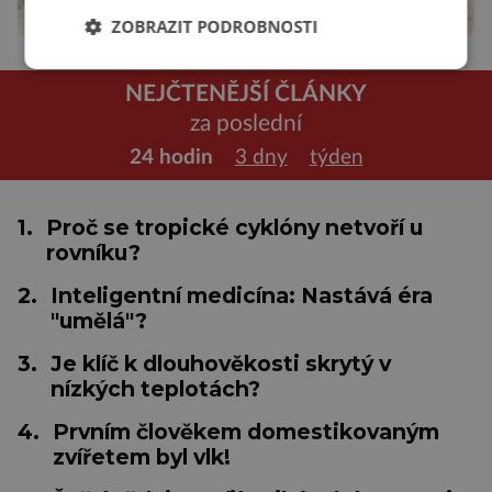
ZOBRAZIT PODROBNOSTI
NEJČTENĚJŠÍ ČLÁNKY
za poslední
24 hodin
3 dny
týden
1.
Proč se tropické cyklóny netvoří u
rovníku?
2.
Inteligentní medicína: Nastává éra
"umělá"?
3.
Je klíč k dlouhověkosti skrytý v
nízkých teplotách?
4.
Prvním člověkem domestikovaným
zvířetem byl vlk!