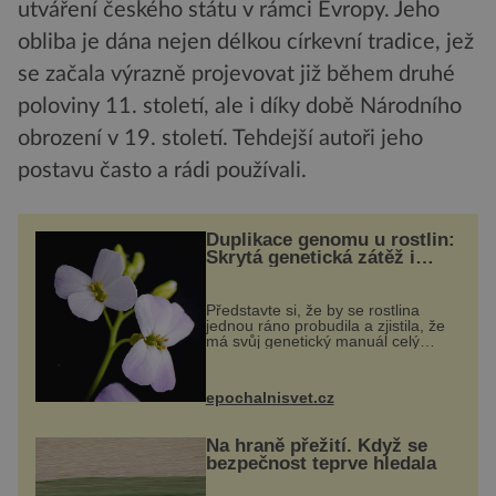
utváření českého státu v rámci Evropy. Jeho
obliba je dána nejen délkou církevní tradice, jež
se začala výrazně projevovat již během druhé
poloviny 11. století, ale i díky době Národního
obrození v 19. století. Tehdejší autoři jeho
postavu často a rádi používali.
Duplikace genomu u rostlin:
Skrytá genetická zátěž i
evoluční výhoda
Představte si, že by se rostlina
jednou ráno probudila a zjistila, že
má svůj genetický manuál celý
dvakrát. Přesně to se občas v
přírodě stane – a podle nového
výzkumu to může být pro druhy
epochalnisvet.cz
vstupenka...
Na hraně přežití. Když se
bezpečnost teprve hledala