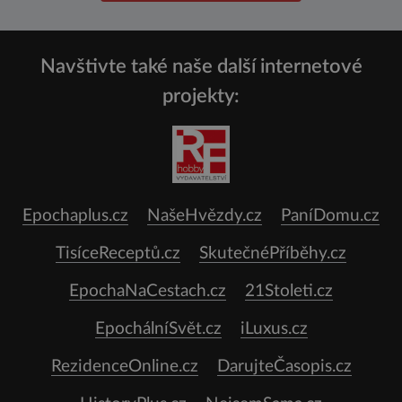
Navštivte také naše další internetové
projekty:
Epochaplus.cz
NašeHvězdy.cz
PaníDomu.cz
TisíceReceptů.cz
SkutečnéPříběhy.cz
EpochaNaCestach.cz
21Stoleti.cz
EpochálníSvět.cz
iLuxus.cz
RezidenceOnline.cz
DarujteČasopis.cz