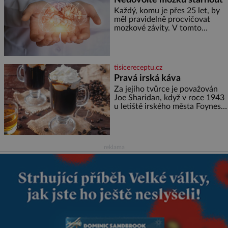
Každý, komu je přes 25 let, by
měl pravidelně procvičovat
mozkové závity. V tomto
období se totiž začíná
zhoršovat paměť. Možná máte
problém vzpomenout si na
jméno kolegy z práce. Nebo
tisicereceptu.cz
marně v paměti lovíte název
Pravá irská káva
knížky, kterou jste nedávno
přečetli. Je to opravdu tak, s
Za jejího tvůrce je považován
věkem jako kdyby se paměť
Joe Sharidan, když v roce 1943
rozhodla stávkovat. Cvičte
u letiště irského města Foynes
obsluhoval Američany, kteří
kvůli špatnému počasí nemohli
pokračovat v cestě. Povzbudil
je tehdy kávou,
reklama