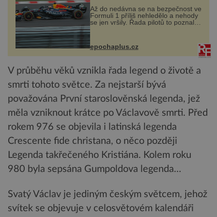
Až do nedávna se na bezpečnost ve
Formuli 1 příliš nehledělo a nehody
se jen vršily. Řada pilotů to poznala
na vlastní kůži, často s trvalými
následky nebo bohužel i ztrátou
života. Dnes nepochopiteln...
epochaplus.cz
V průběhu věků vznikla řada legend o životě a
smrti tohoto světce. Za nejstarší bývá
považována První staroslověnská legenda, jež
měla vzniknout krátce po Václavově smrti. Před
rokem 976 se objevila i latinská legenda
Crescente fide christana, o něco později
Legenda takřečeného Kristiána. Kolem roku
980 byla sepsána Gumpoldova legenda…
Svatý Václav je jediným českým světcem, jehož
svítek se objevuje v celosvětovém kalendáři