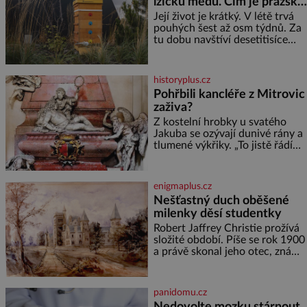
lžičku medu. Čím je pražský
chvíle, co máme vnoučata, mi
med ze střech tak ceněný?
dcera čím dál častěji volá o
Její život je krátký. V létě trvá
pomoc, co se hlídání týče. Dalo
pouhých šest až osm týdnů. Za
by se
tu dobu navštíví desetitisíce
květů, nalétá stovky kilometrů a
vyrobí přibližně devět gramů
medu – zhruba jednu čajovou
historyplus.cz
lžičku. Sama o sobě se může
Pohřbili kancléře z Mitrovic
zdát bezvýznamná. Teprve když
zaživa?
se spojí s dalšími desítkami tisíc
příslušnic svého včelstva,
Z kostelní hrobky u svatého
vznikne jeden z
Jakuba se ozývají dunivé rány a
nejdokonalejších organismů
tlumené výkřiky. „To jistě řádí
duch,“ myslí si pověrčiví lidé.
Ani za dvě kopy grošů by se
nikdo neodvážil podzemní
enigmaplus.cz
hrobku otevřít a její poklop tak
Nešťastný duch oběšené
raději jen skrápí svěcenou
milenky děsí studentky
vodou. Za několik dní divné
burácení skutečně ustane. Když
Robert Jaffrey Christie prožívá
o mnoho let později hrobku
složité období. Píše se rok 1900
a právě skonal jeho otec, známý
továrník William Mellis Christie
(1829–1900). Smutná událost je
ale doprovázena ohromným
panidomu.cz
dědictvím
Nedovolte mozku stárnout