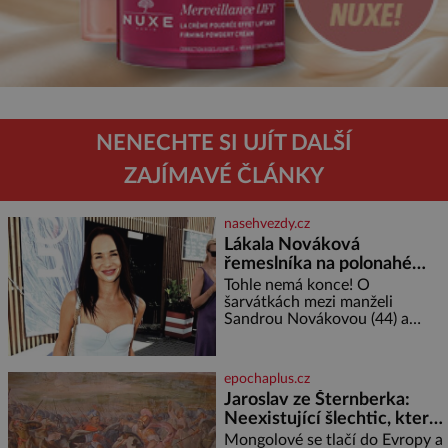
NENECHTE SI UJÍT DALŠÍ
ZAJÍMAVÉ ČLÁNKY
nasehvezdy.cz
Lákala Nováková
řemeslníka na polonahé
tělo!
Tohle nemá konce! O
šarvátkách mezi manželi
Sandrou Novákovou (44) a
Vojtěchem Moravcem (39) se
toho napsalo už hodně. Ale kdo
by doufal, že horká zem u
epochaplus.cz
herečky ze seriálu Ulice a
Jaroslav ze Šternberka:
režiséra vychladne,
Neexistující šlechtic, který
z Moravy vyžene Mongoly
Mongolové se tlačí do Evropy a