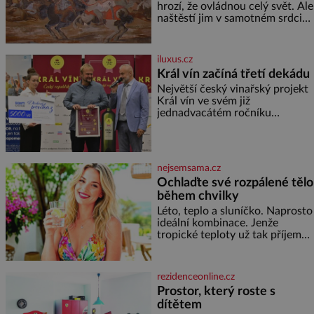
hrozí, že ovládnou celý svět. Ale
naštěstí jim v samotném srdci
Evropy stojí v cestě malé, ale
silné království, které dokáže
dobyvatelské hordy zastavit. Co
iluxus.cz
nedokáže žádná z asijských říší,
Král vín začíná třetí dekádu
co nedokážou Němci – to
Největší český vinařský projekt
dokáže český král. Nebo že by
Král vín ve svém již
ne? Mongolové od roku 1223
jednadvacátém ročníku
postupují podél Kaspického a
představil nejlepší domácí vína.
Azovského moře,
Ta vybírala odborná porota z
celkem 1260 vzorků od 157
vinařů. Král vín, který se – i pře
nejsemsama.cz
Ochlaďte své rozpálené tělo
během chvilky
Léto, teplo a sluníčko. Naprosto
ideální kombinace. Jenže
tropické teploty už tak příjemné
nejsou. Víte, jakými potravinami
se můžete rychle ochladit? K
dyž se nám tropy zaryjí pod
rezidenceonline.cz
kůži, hledáme úlevu v bazénu
Prostor, který roste s
nebo pomocí klimatizace. Jenže
dítětem
ne vždycky můžeme být v jejich