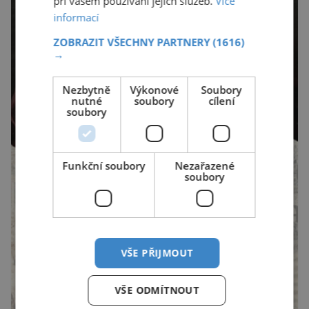
při vašem používání jejich služeb.
Více
informací
ZOBRAZIT VŠECHNY PARTNERY
(1616)
→
Nezbytně
Výkonové
Soubory
nutné
soubory
cílení
soubory
Funkční soubory
Nezařazené
soubory
VŠE PŘIJMOUT
VŠE ODMÍTNOUT