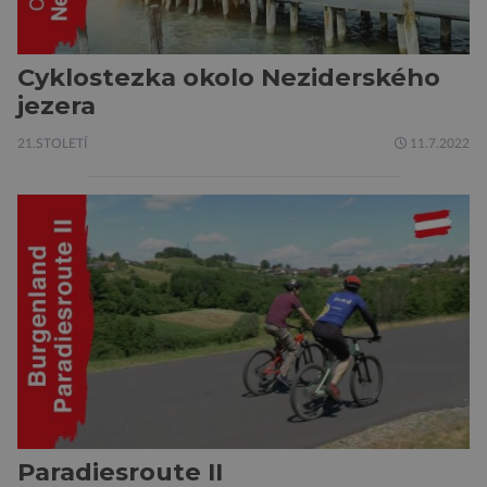
Cyklostezka okolo Neziderského
jezera
21.STOLETÍ
11.7.2022
Paradiesroute II