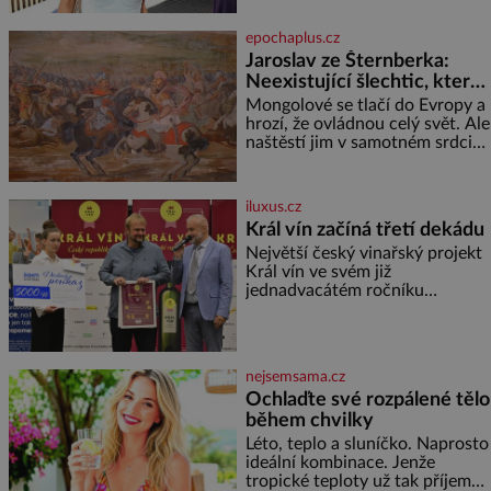
toho napsalo už hodně. Ale kdo
by doufal, že horká zem u
epochaplus.cz
herečky ze seriálu Ulice a
Jaroslav ze Šternberka:
režiséra vychladne,
Neexistující šlechtic, který
z Moravy vyžene Mongoly
Mongolové se tlačí do Evropy a
hrozí, že ovládnou celý svět. Ale
naštěstí jim v samotném srdci
Evropy stojí v cestě malé, ale
silné království, které dokáže
dobyvatelské hordy zastavit. Co
iluxus.cz
nedokáže žádná z asijských říší,
Král vín začíná třetí dekádu
co nedokážou Němci – to
Největší český vinařský projekt
dokáže český král. Nebo že by
Král vín ve svém již
ne? Mongolové od roku 1223
jednadvacátém ročníku
postupují podél Kaspického a
představil nejlepší domácí vína.
Azovského moře,
Ta vybírala odborná porota z
celkem 1260 vzorků od 157
vinařů. Král vín, který se – i pře
nejsemsama.cz
Ochlaďte své rozpálené tělo
během chvilky
Léto, teplo a sluníčko. Naprosto
ideální kombinace. Jenže
tropické teploty už tak příjemné