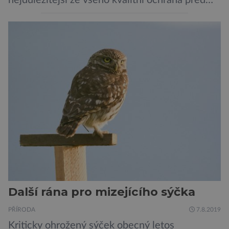
krádeží. Toho si je dobře vědom i nizozemský
výrobce kol VanMoof, který bez mrknutí oka
tvrdí, že má tu nejlepší ochranu na světě.
Skutečně nepřehání? Pokud se podrobněji
podíváme na ochranu jejich elektrokol
Electrified S2 a X2, pak je […]
Další rána pro mizejícího sýčka
PŘÍRODA
7.8.2019
Kriticky ohrožený sýček obecný letos