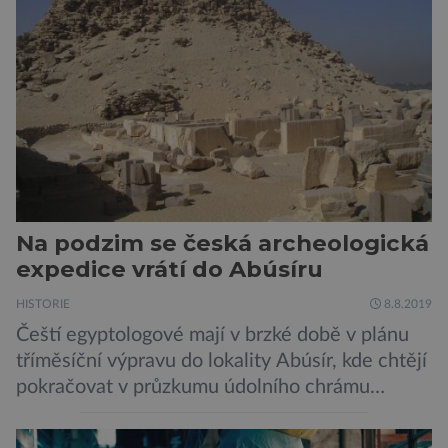
miliony lety. „Nový Zéland je dobře známý
svými velkými nelétavými ptáky. Dominantní
[…]
Na podzim se česká archeologická
expedice vrátí do Abúsíru
HISTORIE
8.8.2019
Čeští egyptologové mají v brzké době v plánu
tříměsíční výpravu do lokality Abúsír, kde chtějí
pokračovat v průzkumu údolního chrámu
faraona Niuserrea a okolí hrobky hodnostáře
Ceje. Lucie Jirásková z Českého