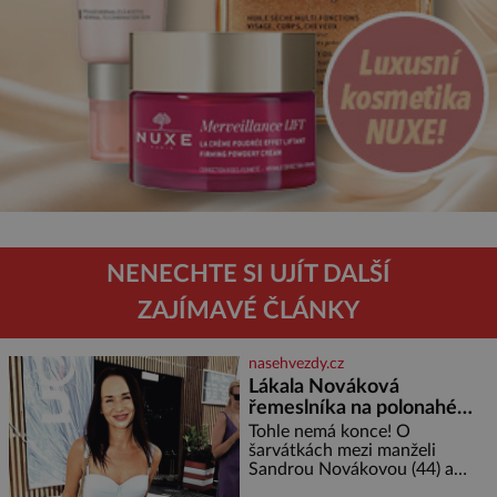
NENECHTE SI UJÍT DALŠÍ
ZAJÍMAVÉ ČLÁNKY
nasehvezdy.cz
Lákala Nováková
řemeslníka na polonahé
tělo!
Tohle nemá konce! O
šarvátkách mezi manželi
Sandrou Novákovou (44) a
Vojtěchem Moravcem (39) se