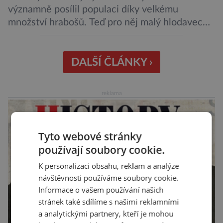
významně posílil populaci díky velkému
množství hrabošů. Teď pro něj malý hlodavec
může být hrozbou. Zemědělci dostali povolení
trávit hraboše plošně rozhozeným jedem. Od 5.
srpna jim to umožňuje rozhodnutí Ústředního
DALŠÍ ČLÁNKY ›
kontrolního a zkušebního ústavu zemědělského
(ÚKZÚZ) podřízeného ministerstvu
reklama
zemědělství. Ornitologové varují, že v ohrožení
je mnoho živočichů a především […]
Tyto webové stránky
používají soubory cookie.
K personalizaci obsahu, reklam a analýze
návštěvnosti používáme soubory cookie.
Informace o vašem používání našich
stránek také sdílíme s našimi reklamními
a analytickými partnery, kteří je mohou