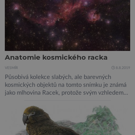
Anatomie kosmického racka
VESMÍR
8.8.2019
Působivá kolekce slabých, ale barevných
kosmických objektů na tomto snímku je známá
jako mlhovina Racek, protože svým vzhledem
připomíná ptáka v letu. Útvar tvoří oblaky
prachu, vodíku, hélia a malého množství těžších
chemických prvků. Celá oblast je místem zrodu
nových hvězd. Mimořádné rozlišení tohoto
záběru pořízeného pomocí přehlídkového