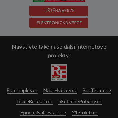
TIŠTĚNÁ VERZE
ELEKTRONICKÁ VERZE
Navštivte také naše další internetové
projekty:
Epochaplus.cz
NašeHvězdy.cz
PaníDomu.cz
TisíceReceptů.cz
SkutečnéPříběhy.cz
EpochaNaCestach.cz
21Stoleti.cz