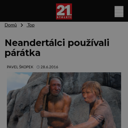
Domů
.Top
Neandertálci používali
párátka
PAVEL ŠKOPEK
28.6.2016