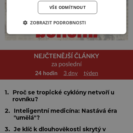
VŠE ODMÍTNOUT
ZOBRAZIT PODROBNOSTI
NEJČTENĚJŠÍ ČLÁNKY
za poslední
24 hodin
3 dny
týden
1.
Proč se tropické cyklóny netvoří u
rovníku?
2.
Inteligentní medicína: Nastává éra
"umělá"?
3.
Je klíč k dlouhověkosti skrytý v