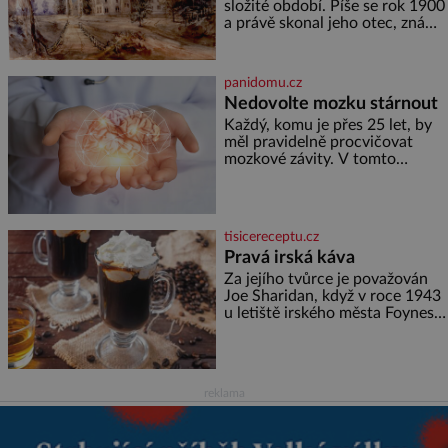
o mnoho let později hrobku
složité období. Píše se rok 1900
a právě skonal jeho otec, známý
továrník William Mellis Christie
(1829–1900). Smutná událost je
ale doprovázena ohromným
panidomu.cz
dědictvím
Nedovolte mozku stárnout
Každý, komu je přes 25 let, by
měl pravidelně procvičovat
mozkové závity. V tomto
období se totiž začíná
zhoršovat paměť. Možná máte
problém vzpomenout si na
jméno kolegy z práce. Nebo
tisicereceptu.cz
marně v paměti lovíte název
Pravá irská káva
knížky, kterou jste nedávno
přečetli. Je to opravdu tak, s
Za jejího tvůrce je považován
věkem jako kdyby se paměť
Joe Sharidan, když v roce 1943
rozhodla stávkovat. Cvičte
u letiště irského města Foynes
obsluhoval Američany, kteří
kvůli špatnému počasí nemohli
pokračovat v cestě. Povzbudil
je tehdy kávou,
reklama