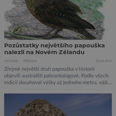
teleskopu ESO/VST odhaluje detaily
jednotlivých astronomických objektů, […]
Pozůstatky největšího papouška
nalezli na Novém Zélandu
HISTORIE
PŘÍRODA
8.8.2019
Zřejmě největší druh papouška v historii
objevili australští paleontologové. Podle všech
indicií dosahoval výšky až jednoho metru, vážil
asi 7 kilogramů, nelétal a mohl se chlubit
skutečně silným zobákem. Pták dostal
pojmenování Heracles inexpectatus a doba
jeho života je datována přibližně před 19