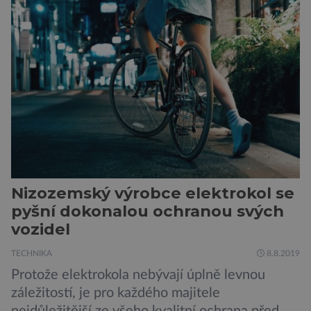
egyptologického ústavu FF UK řekla, že je
v plánu také zpracování vykopaných předmětů.
„V průběhu výzkumů není moc času na
zpracování nálezů. Necháváme si na to tedy
měsíc, kdy […]
Nizozemský výrobce elektrokol se
pyšní dokonalou ochranou svých
vozidel
TECHNIKA
8.8.2019
Protože elektrokola nebývají úplně levnou
záležitostí, je pro každého majitele
nejdůležitější ze všeho kvalitní ochrana před