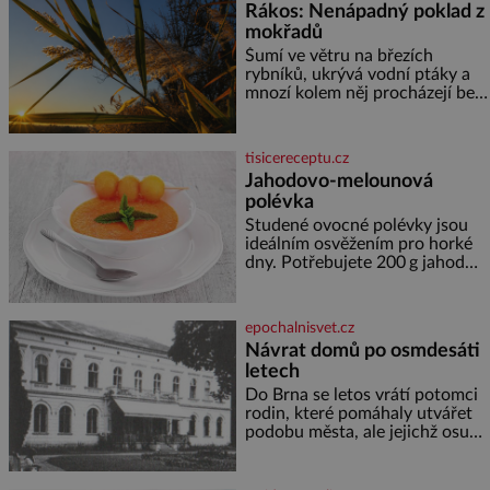
Rákos: Nenápadný poklad z
nejvýznamnějších vodních
mokřadů
elektráren v Evropě, vydat se na
horské hřebeny, projet se na
Šumí ve větru na březích
koloběžce a den zakončit
rybníků, ukrývá vodní ptáky a
poznáváním památek ve
mnozí kolem něj procházejí bez
Velkých Losinách nebo v
povšimnutí. Přesto právě rákos
termálním
pomáhal stavět domy, vyrábět
lodě, zapisovat první texty a
tisicereceptu.cz
inspiroval řadu pověstí. Tato
Jahodovo-melounová
skromná, ale užitečná rostlina
polévka
provází člověka už tisíce let.
Většina lidí vnímá rákos jen jako
Studené ovocné polévky jsou
obyčejnou kulisu letního
ideálním osvěžením pro horké
koupání. Stačí se však podívat
dny. Potřebujete 200 g jahod
600 g žlutého melounu 100 ml
sladkého dezertního vína 50 g
cukru krystal 1 lžíci medu 200 g
epochalnisvet.cz
zakysané sm
Návrat domů po osmdesáti
letech
Do Brna se letos vrátí potomci
rodin, které pomáhaly utvářet
podobu města, ale jejichž osudy
dramaticky přerušila druhá
světová válka. Příběhy rodů
Placzek, Löw-Beer, Fuhrmann,