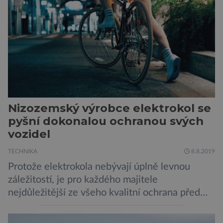
„V průběhu výzkumů není moc času na
zpracování nálezů. Necháváme si na to tedy
měsíc, kdy […]
Nizozemský výrobce elektrokol se
pyšní dokonalou ochranou svých
vozidel
TECHNIKA
8.8.2019
Protože elektrokola nebývají úplně levnou
záležitostí, je pro každého majitele
nejdůležitější ze všeho kvalitní ochrana před
krádeží. Toho si je dobře vědom i nizozemský
výrobce kol VanMoof, který bez mrknutí oka