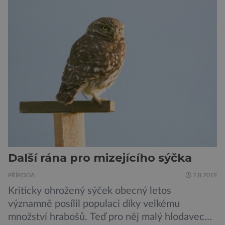
tvrdí, že má tu nejlepší ochranu na světě.
Skutečně nepřehání? Pokud se podrobněji
podíváme na ochranu jejich elektrokol
Electrified S2 a X2, pak je […]
Další rána pro mizejícího sýčka
PŘÍRODA
7.8.2019
Kriticky ohrožený sýček obecný letos
významně posílil populaci díky velkému
množství hrabošů. Teď pro něj malý hlodavec