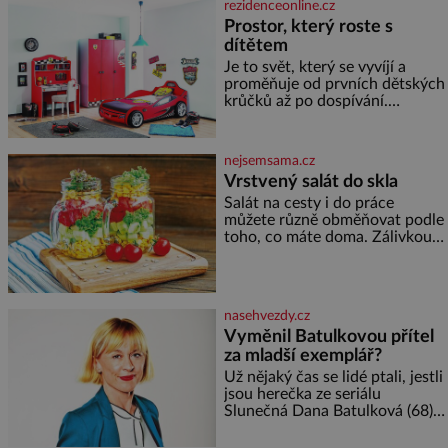
rezidenceonline.cz
Kohn a Stiassni se stanou
Prostor, který roste s
jednou z hlavních
dítětem
dramaturgických linií festivalu
židovské kultury ŠTETL FEST
Je to svět, který se vyvíjí a
2026. Některé návraty nejsou
proměňuje od prvních dětských
jednoduché. Místa, která si
krůčků až po dospívání.
člověk pamatuje z rodinných
Správně navržený pokoj
vyprávění, už dávno
podporuje bezpečí, kreativitu,
soustředění i odpočinek a
nejsemsama.cz
reaguje na každou etapu života
Vrstvený salát do skla
a specifické potřeby dítěte. Pro
Salát na cesty i do práce
nejmenší je klíčová
můžete různě obměňovat podle
jednoduchost, měkkost a
toho, co máte doma. Zálivkou
bezpečí, proto by pokoj
ho zalijte až těsně před
miminka měl působit především
podáváním, aby zeleninu
klidně a útulně. Předškolní věk
nerozmočila. Na 2 porce
je
potřebujete: ✿ 1/4 ledového
nasehvezdy.cz
nebo jiného salátu (římský salát,
Vyměnil Batulkovou přítel
polníček…) ✿ 1 malá konzerva
za mladší exemplář?
kukuřice ✿ ½ okurky ✿ 2
rajčata Zálivka: ✿ 4 lžíce
Už nějaký čas se lidé ptali, jestli
olivového oleje ✿ 1 lžíci
jsou herečka ze seriálu
citronové šťávy ✿ ½ stroužku
Slunečná Dana Batulková (68) a
její partner, režisér Ondřej Zajíc
(56), ještě vůbec spolu. Herečka