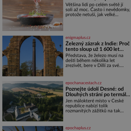
Většina lidí po celém světě jí
pokud odpustíte, znatelně se
soli až moc. Často i nevědomky,
vám uleví. Když se ke mně
protože netuší, jak velké
doneslo, že si manžel pořídil
množství se jí skrývá v
milenku,
průmyslově vyráběných
potravinách, dokonce i těch
sladkých. Sůl je zdravá Ale v
enigmaplus.cz
ani ne třetinovém množství, než
Železný zázrak z Indie: Proč
je pro většinu populace běžné.
tento sloup už 1 600 let
Její základní složky– sodík a
chlór – jsou zásadní pro
nezná rez?
Představa, že železo musí na
správné hospodaření
dešti během několika let
zrezivět, bere v Dillí za své.
Uprostřed komplexu Qutb stojí
více než sedm metrů vysoký
železný sloup, který už přibližně
epochanacestach.cz
1 600 let odolává počasí
Poznejte údolí Desné: od
Dlouhých strání po termální
prameny
Jen málokteré místo v České
republice nabízí tolik
rozmanitých zážitků na tak
malém území jako údolí řeky
Desné v srdci Jeseníků. Během
jediného dne můžete
epochaplus.cz
nahlédnout do útrob jedné z