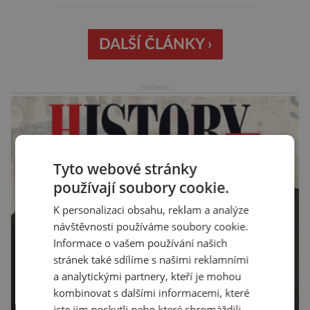
může být hrozbou. Zemědělci dostali povolení
trávit hraboše plošně rozhozeným jedem. Od 5.
srpna jim to umožňuje rozhodnutí Ústředního
DALŠÍ ČLÁNKY ›
kontrolního a zkušebního ústavu zemědělského
(ÚKZÚZ) podřízeného ministerstvu
reklama
zemědělství. Ornitologové varují, že v ohrožení
je mnoho živočichů a především […]
Tyto webové stránky
používají soubory cookie.
K personalizaci obsahu, reklam a analýze
návštěvnosti používáme soubory cookie.
Informace o vašem používání našich
stránek také sdílíme s našimi reklamními
a analytickými partnery, kteří je mohou
kombinovat s dalšími informacemi, které
jste jim poskytli nebo které shromáždili