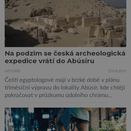
Na podzim se česká archeologická
expedice vrátí do Abúsíru
HISTORIE
8.8.2019
Čeští egyptologové mají v brzké době v plánu
tříměsíční výpravu do lokality Abúsír, kde chtějí
pokračovat v průzkumu údolního chrámu
faraona Niuserrea a okolí hrobky hodnostáře
Ceje. Lucie Jirásková z Českého
egyptologického ústavu FF UK řekla, že je
v plánu také zpracování vykopaných předmětů.