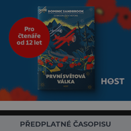
klimatickým podmínkám.
Sucho, prosolené písky a
extrémně
PŘEDPLATNÉ ČASOPISU