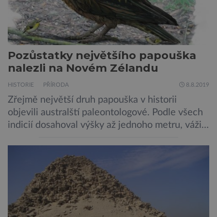
Pozůstatky největšího papouška
nalezli na Novém Zélandu
HISTORIE
PŘÍRODA
8.8.2019
Zřejmě největší druh papouška v historii
objevili australští paleontologové. Podle všech
indicií dosahoval výšky až jednoho metru, vážil
asi 7 kilogramů, nelétal a mohl se chlubit
skutečně silným zobákem. Pták dostal
pojmenování Heracles inexpectatus a doba
jeho života je datována přibližně před 19
miliony lety. „Nový Zéland je dobře známý
svými velkými nelétavými ptáky. Dominantní
[…]