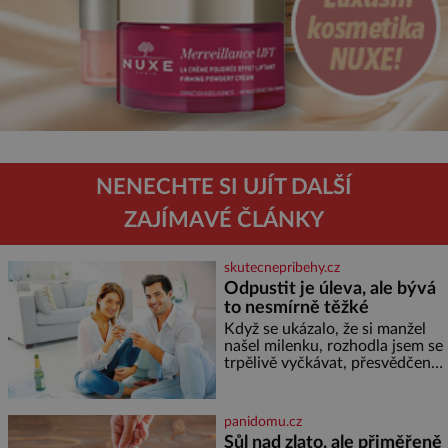
NENECHTE SI UJÍT DALŠÍ
ZAJÍMAVÉ ČLÁNKY
skutecnepribehy.cz
Odpustit je úleva, ale bývá
to nesmírně těžké
Když se ukázalo, že si manžel
našel milenku, rozhodla jsem se
trpělivě vyčkávat, přesvědčena,
že se dříve či později vrátí k
rodině. Možná je to jedna z
nejtěžších věcí na světě. Ale
panidomu.cz
každý, kdo s tím má nějaké
Sůl nad zlato, ale přiměřeně
zkušenosti, se zapřísahá, že