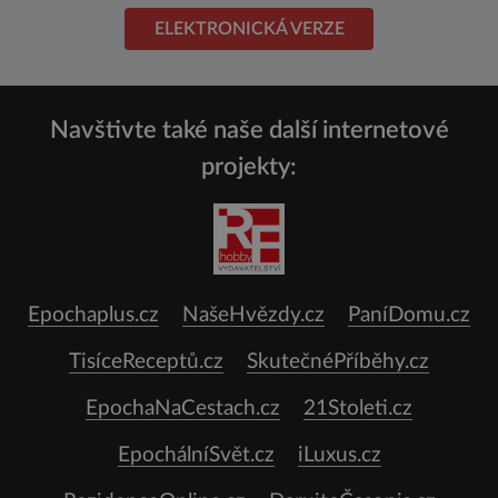
ELEKTRONICKÁ VERZE
Navštivte také naše další internetové
projekty:
Epochaplus.cz
NašeHvězdy.cz
PaníDomu.cz
TisíceReceptů.cz
SkutečnéPříběhy.cz
EpochaNaCestach.cz
21Stoleti.cz
EpochálníSvět.cz
iLuxus.cz