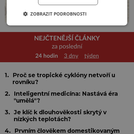
ZOBRAZIT PODROBNOSTI
NEJČTENĚJŠÍ ČLÁNKY
za poslední
24 hodin
3 dny
týden
1.
Proč se tropické cyklóny netvoří u
rovníku?
2.
Inteligentní medicína: Nastává éra
"umělá"?
3.
Je klíč k dlouhověkosti skrytý v
nízkých teplotách?
4.
Prvním člověkem domestikovaným