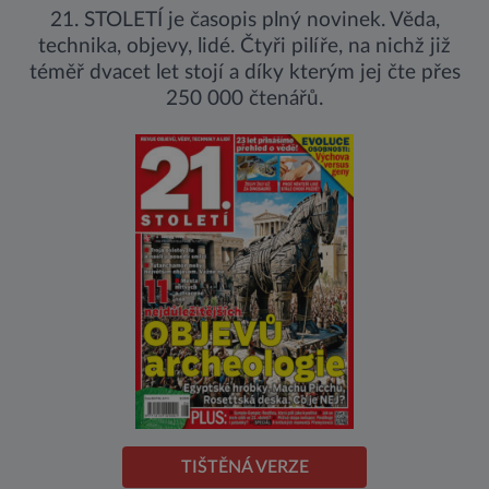
21. STOLETÍ je časopis plný novinek. Věda,
technika, objevy, lidé. Čtyři pilíře, na nichž již
téměř dvacet let stojí a díky kterým jej čte přes
250 000 čtenářů.
TIŠTĚNÁ VERZE