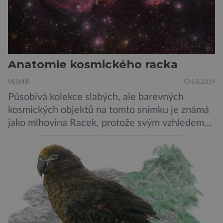
Anatomie kosmického racka
VESMÍR
8.8.2019
Působivá kolekce slabých, ale barevných
kosmických objektů na tomto snímku je známá
jako mlhovina Racek, protože svým vzhledem
připomíná ptáka v letu. Útvar tvoří oblaky
prachu, vodíku, hélia a malého množství těžších
chemických prvků. Celá oblast je místem zrodu
nových hvězd. Mimořádné rozlišení tohoto
záběru pořízeného pomocí přehlídkového
teleskopu ESO/VST odhaluje detaily
jednotlivých astronomických objektů, […]