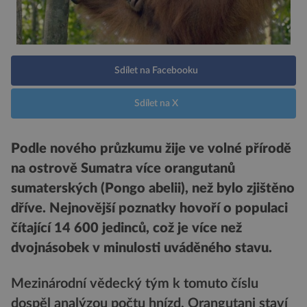
Sdílet na Facebooku
Sdílet na X
Podle nového průzkumu žije ve volné přírodě
na ostrově Sumatra více orangutanů
sumaterských (Pongo abelii), než bylo zjištěno
dříve. Nejnovější poznatky hovoří o populaci
čítající 14 600 jedinců, což je více než
dvojnásobek v minulosti uváděného stavu.
Mezinárodní vědecký tým k tomuto číslu
dospěl analýzou počtu hnízd. Orangutani staví