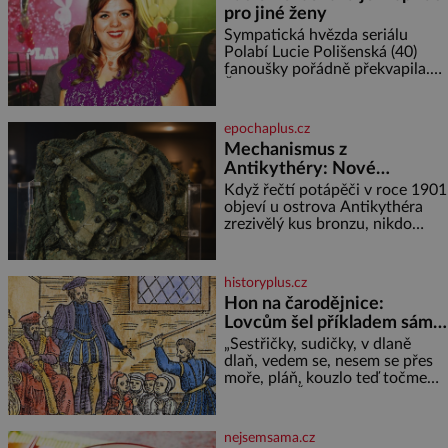
pro jiné ženy
Sympatická hvězda seriálu
Polabí Lucie Polišenská (40)
fanoušky pořádně překvapila.
Žena, která je známa svou
přirozeností a na okázalou
módu si příliš nepotrpí, se
epochaplus.cz
vůbec poprvé postavila před
Mechanismus z
objekti
Antikythéry: Nové
výzkumy odhalují další
Když řečtí potápěči v roce 1901
překvapení o starověkém
objeví u ostrova Antikythéra
zrezivělý kus bronzu, nikdo
počítači
netuší, že drží v rukou jeden z
nejúžasnějších vynálezů
starověku. Až moderní
historyplus.cz
rentgenové tomografy odhalí
Hon na čarodějnice:
desítky ozubených kol ukrytých
Lovcům šel příkladem sám
uvnitř. Mechanismus z
král
Antikythéry je dnes považován
„Sestřičky, sudičky, v dlaně
za nejstarší známý analogový
dlaň, vedem se, nesem se přes
počítač na světě. Přesto ani po
moře, pláň, kouzlo teď točme
více než sto letech výzkumu
kol a kol.“ Čarodějnice na scéně
deklamují a diváci v hledišti
napětím ani nedýchají. Píše se
nejsemsama.cz
rok 1606 a populární anglický