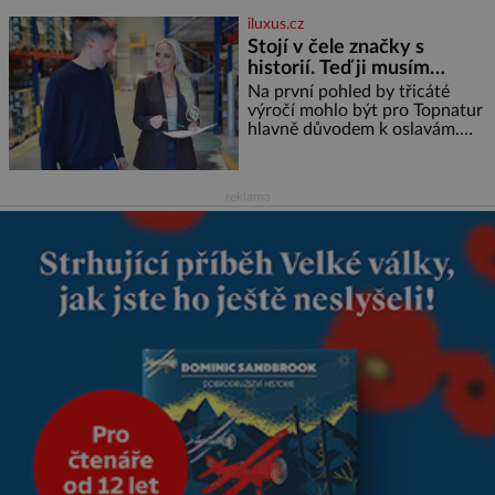
soustředění i odpočinek a
iluxus.cz
reaguje na každou etapu života
Stojí v čele značky s
a specifické potřeby dítěte. Pro
historií. Teď ji musím
nejmenší je klíčová
připravit na dalších třicet
jednoduchost, měkkost a
Na první pohled by třicáté
bezpečí, proto by pokoj
let
výročí mohlo být pro Topnatur
miminka měl působit především
hlavně důvodem k oslavám.
klidně a útulně. Předškolní věk
Lucie Ticháčková ho ale vnímá
je
jinak, jako závazek i příležitost
rozhodnout, jak má rodinná
reklama
značka vypadat v dalších l