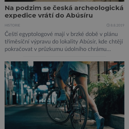
Na podzim se česká archeologická
expedice vrátí do Abúsíru
HISTORIE
8.8.2019
Čeští egyptologové mají v brzké době v plánu
tříměsíční výpravu do lokality Abúsír, kde chtějí
pokračovat v průzkumu údolního chrámu
faraona Niuserrea a okolí hrobky hodnostáře
Ceje. Lucie Jirásková z Českého
egyptologického ústavu FF UK řekla, že je
v plánu také zpracování vykopaných předmětů.
„V průběhu výzkumů není moc času na
zpracování nálezů. Necháváme si na to tedy
měsíc, kdy […]