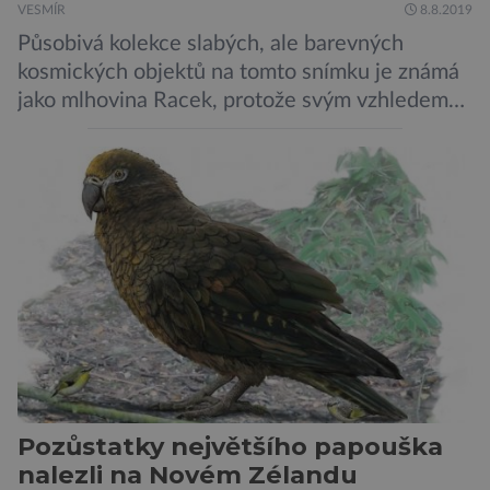
VESMÍR
8.8.2019
Působivá kolekce slabých, ale barevných
kosmických objektů na tomto snímku je známá
jako mlhovina Racek, protože svým vzhledem
připomíná ptáka v letu. Útvar tvoří oblaky
prachu, vodíku, hélia a malého množství těžších
chemických prvků. Celá oblast je místem zrodu
nových hvězd. Mimořádné rozlišení tohoto
záběru pořízeného pomocí přehlídkového
teleskopu ESO/VST odhaluje detaily
jednotlivých astronomických objektů, […]
Pozůstatky největšího papouška
nalezli na Novém Zélandu