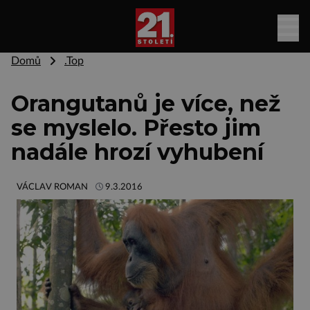
Domů
.Top
Orangutanů je více, než
se myslelo. Přesto jim
nadále hrozí vyhubení
VÁCLAV ROMAN
9.3.2016