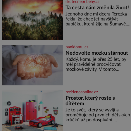
skutecnepribehy.cz
nahlédnout do útrob jedné z
Ta cesta nám změnila život!
nejvýznamnějších vodních
Jednoho dne mi dcera Terezka
elektráren v Evropě, vydat se na
řekla, že chce jet navštívit
horské hřebeny, projet se na
babičku, která žije na Šumavě.
koloběžce a den zakončit
Zarazilo mě to. Nikoho
poznáváním památek ve
takového jsme v naší rodině
Velkých Losinách nebo v
neměli. Naše pětiletá dcera
termálním
Terezka měla vždycky divokou
panidomu.cz
fantazii. Už odmalička milovala
Nedovolte mozku stárnout
svět pohádek. Každou chvilku
mi říkala, že se jí zdálo o
Každý, komu je přes 25 let, by
jednorožcích, krásných
měl pravidelně procvičovat
princeznách, statečných
mozkové závity. V tomto
rytířích a létajících dracích.
období se totiž začíná
zhoršovat paměť. Možná máte
problém vzpomenout si na
jméno kolegy z práce. Nebo
rezidenceonline.cz
marně v paměti lovíte název
Prostor, který roste s
knížky, kterou jste nedávno
dítětem
přečetli. Je to opravdu tak, s
věkem jako kdyby se paměť
Je to svět, který se vyvíjí a
rozhodla stávkovat. Cvičte
proměňuje od prvních dětských
krůčků až po dospívání.
Správně navržený pokoj
podporuje bezpečí, kreativitu,