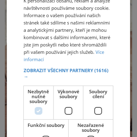
K personalizaci obsahu, reklam a analýze
je mnoho živočichů a především […]
návštěvnosti používáme soubory cookie.
Informace o vašem používání našich
stránek také sdílíme s našimi reklamními
a analytickými partnery, kteří je mohou
kombinovat s dalšími informacemi, které
jste jim poskytli nebo které shromáždili
při vašem používání jejich služeb.
Více
informací
ZOBRAZIT VŠECHNY PARTNERY
(1616)
→
Nezbytně
Výkonové
Soubory
nutné
soubory
cílení
soubory
Funkční soubory
Nezařazené
soubory