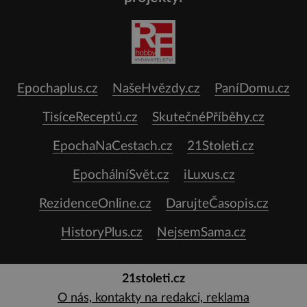
Epochaplus.cz
NašeHvězdy.cz
PaníDomu.cz
TisíceReceptů.cz
SkutečnéPříběhy.cz
EpochaNaCestach.cz
21Stoleti.cz
EpochálníSvět.cz
iLuxus.cz
RezidenceOnline.cz
DarujteČasopis.cz
HistoryPlus.cz
NejsemSama.cz
21stoleti.cz
O nás, kontakty na redakci, reklama