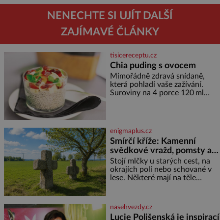
NENECHTE SI UJÍT DALŠÍ
ZAJÍMAVÉ ČLÁNKY
tisicereceptu.cz
Chia puding s ovocem
Mimořádně zdravá snídaně,
která pohladí vaše zažívání.
Suroviny na 4 porce 120 ml
kokosového mléka 30 g chia
semínek 1 lžíce medu Postup
Do misky či přímo do skleniček
nasypeme chia semí
enigmaplus.cz
Smírčí kříže: Kamenní
svědkové vražd, pomsty a
dávných vin
Stojí mlčky u starých cest, na
okrajích polí nebo schované v
lese. Některé mají na těle
vytesaný meč, jiné sekeru, v
dalším případě jde jen o prostý
kříž. Na první pohled vypadají
nasehvezdy.cz
jako zapomenuté nábo
Lucie Polišenská je inspirací