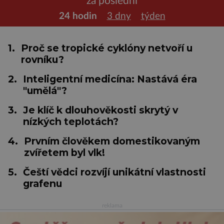
za poslední
24 hodin
3 dny
týden
1.
Proč se tropické cyklóny netvoří u
rovníku?
2.
Inteligentní medicína: Nastává éra
"umělá"?
3.
Je klíč k dlouhověkosti skrytý v
nízkých teplotách?
4.
Prvním člověkem domestikovaným
zvířetem byl vlk!
5.
Čeští vědci rozvíjí unikátní vlastnosti
grafenu
reklama