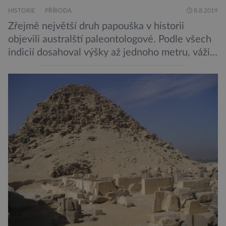
HISTORIE
PŘÍRODA
8.8.2019
Zřejmě největší druh papouška v historii
objevili australští paleontologové. Podle všech
indicií dosahoval výšky až jednoho metru, vážil
asi 7 kilogramů, nelétal a mohl se chlubit
skutečně silným zobákem. Pták dostal
pojmenování Heracles inexpectatus a doba
jeho života je datována přibližně před 19
miliony lety. „Nový Zéland je dobře známý
svými velkými nelétavými ptáky. Dominantní
[…]