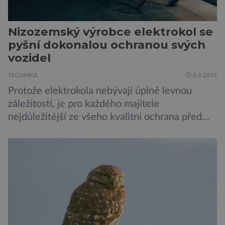
Nizozemský výrobce elektrokol se
pyšní dokonalou ochranou svých
vozidel
TECHNIKA
8.8.2019
Protože elektrokola nebývají úplně levnou
záležitostí, je pro každého majitele
nejdůležitější ze všeho kvalitní ochrana před
krádeží. Toho si je dobře vědom i nizozemský
výrobce kol VanMoof, který bez mrknutí oka
tvrdí, že má tu nejlepší ochranu na světě.
Skutečně nepřehání? Pokud se podrobněji
podíváme na ochranu jejich elektrokol
Electrified S2 a X2, pak je […]