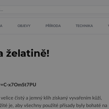
NA
OBJEVY
PŘÍRODA
TECHNIKA
 želatině!
?v=C-x7OmSt7PU
 velice čistý a jemný klih získaný vyvařením kůží,
žité je, aby všechny použité přísady byly bohaté na