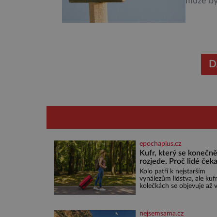
může být
plošně 
rozhodn
zeměděl
Ornitolo
předevš
D
epochaplus.cz
Kufr, který se konečn
rozjede. Proč lidé čeka
na kolečka téměř pět t
Kolo patří k nejstarším
let?
vynálezům lidstva, ale kuf
kolečkách se objevuje až 
20. století. Po tisíce let lid
vláčejí těžká zavazadla v
rukou, na zádech nebo je
nejsemsama.cz
nakládají na povozy. Stačí