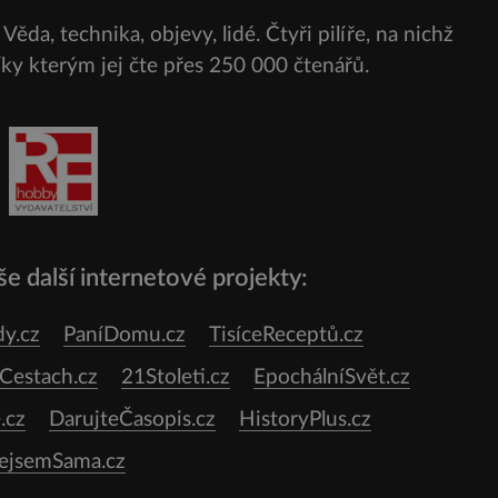
Věda, technika, objevy, lidé. Čtyři pilíře, na nichž
í
ská
díky kterým jej čte přes
250 000 čtenářů.
e
e další internetové projekty:
y.cz
PaníDomu.cz
TisíceReceptů.cz
estach.cz
21Stoleti.cz
EpochálníSvět.cz
.cz
DarujteČasopis.cz
HistoryPlus.cz
ejsemSama.cz