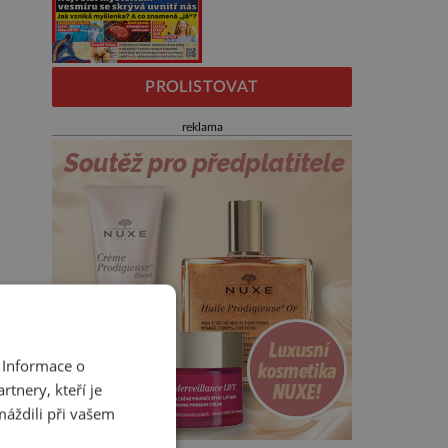
PROLISTOVAT
reklama
 Informace o
tnery, kteří je
máždili při vašem