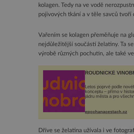
kolagen. Tedy na ve vodě nerozpust
pojivových tkání a v těle savců tvoř
Vařením se kolagen přeměňuje na glut
nejdůležitější součástí želatiny. Ta s
výrobě různých pochutin, ale také ve 
ROUDNICKÉ VINOB
Letos poprvé podle nové
konceptu – přímo v hist
jádru města a pro všech
zcela zdarma. Hlavní pr
se odehraje na Karlově a
Husově náměstí. Návště
epochanacestach.cz
se mohou těšit na víno, 
pes...
Dříve se želatina užívala i ve fotogr