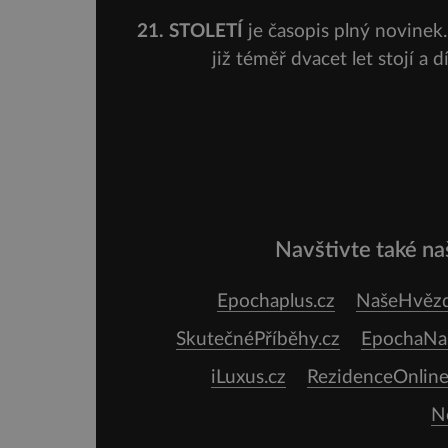
stavba, která byla po
desetiletí symbolem
21. STOLETÍ
je časopis plný novinek. 
sebevědomé a prosperujíc
židovské komunity. Brněn
již téměř dvacet let stojí a 
Velká synagoga byla
slavnostně otevřena v roc
Navštivte také naš
Epochaplus.cz
NašeHvězd
SkutečnéPříběhy.cz
EpochaNaC
iLuxus.cz
RezidenceOnline
N