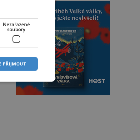
Nezařazené
soubory
E PŘIJMOUT