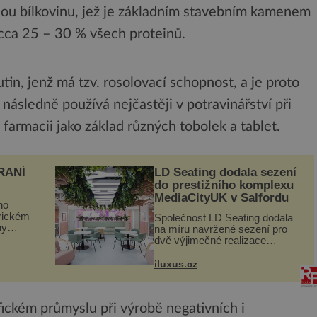
nou bílkovinu, jež je základním stavebním kamenem
í cca 25 – 30 % všech proteinů.
in, jenž má tzv. rosolovací schopnost, a je proto
e následně používá nejčastěji v potravinářství při
farmacii jako základ různých tobolek a tablet.
RANÍ
LD Seating dodala sezení
do prestižního komplexu
MediaCityUK v Salfordu
ho
orickém
Společnost LD Seating dodala
ny
na míru navržené sezení pro
ogram
dvě výjimečné realizace
kanceláří v areálu MediaCityUK
vníci
v anglickém Salfordu –
iluxus.cz
burčák,
konkrétně do budov Blue Tower
a Orange Tower. Komplex
budov Media...
afickém průmyslu při výrobě negativních i