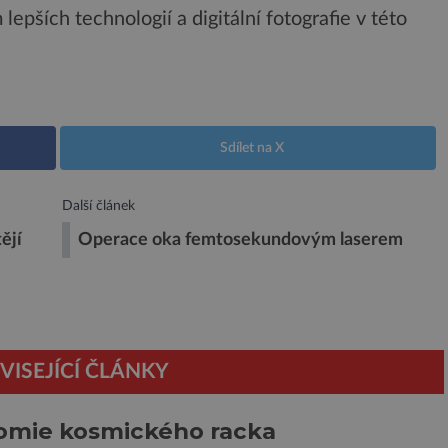
lepších technologií a digitální fotografie v této
Sdílet na X
Další článek
ějí
Operace oka femtosekundovým laserem
VISEJÍCÍ ČLÁNKY
omie kosmického racka