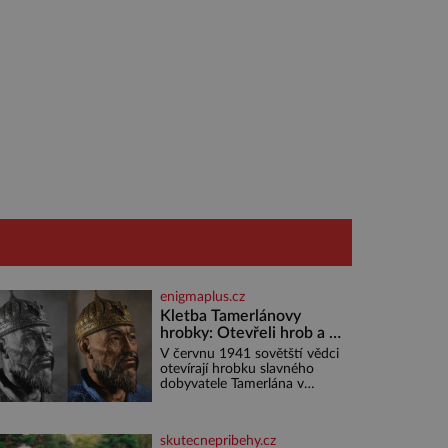
enigmaplus.cz
Kletba Tamerlánovy
hrobky: Otevřeli hrob a za
dva dny začala invaze do
V červnu 1941 sovětští vědci
SSSR. Náhoda, nebo
otevírají hrobku slavného
varování?
dobyvatele Tamerlána v
uzbeckém Samarkandu. O
dva dny později nacistické
Německo zahajuje operaci
skutecnepribehy.cz
Barbarossa a napadá