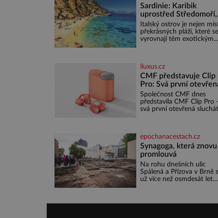
přitom jediný nápad, připe
Sardinie: Karibik
ke kufru kolečka. Jenže p
uprostřed Středomoří,
ten nikdo dlouho nedosta
který vás okouzlí
Italský ostrov je nejen mí
Až jednou se na letišti oz
překrásných pláží, které s
věta, která změní
vyrovnají těm exotickým.
Najdete na něm i spousty
zajímavostí k objevování.
Fascinující stará malebná
iluxus.cz
městečka či třeba
dechberoucí útesy. Druhý
CMF představuje Clip
největší italský ostrov o
Pro: Svá první otevřen
velikosti přibližně jedné
sluchátka
Společnost CMF dnes
třetiny České republiky vá
představila CMF Clip Pro 
ohromí nejen svými plážemi s
svá první otevřená sluchát
bílým pískem jako v Karibi
vytvořená s cílem nabídn
ale i divokou krajinou, také
zážitek z poslechu, který
bohatou historií i
působí stejně přirozeně, j
luxusem.Zjistěte,
epochanacestach.cz
zní. CMF Clip Pro jsou
navržena pro lid
Synagoga, která znovu
promlouvá
Na rohu dnešních ulic
Spálená a Přízova v Brně 
už více než osmdesát let
nachází prázdná parcela. 
málokdo z kolemjdoucích
tuší, že právě zde stála je
největších synagog v česk
zemích – monumentální