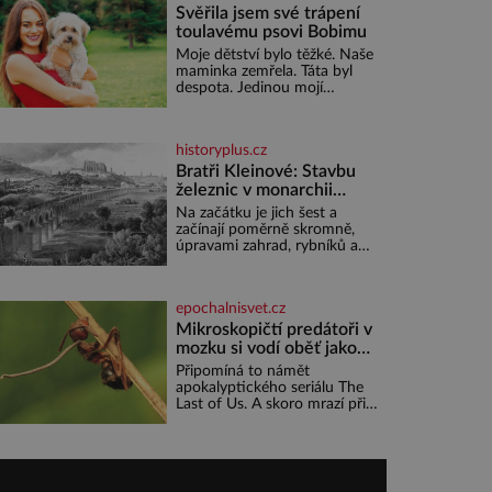
Sovětský svaz. Shoda dat je
Svěřila jsem své trápení
toulavému psovi Bobimu
Moje dětství bylo těžké. Naše
maminka zemřela. Táta byl
despota. Jedinou mojí
spřízněnou duší se stal
toulavý pejsek Bobi. Doma
jsem jako dítě měla peklo.
historyplus.cz
Maminka zemřela, když jsem
byla ještě malá. Otec hodně
Bratři Kleinové: Stavbu
pil a často dokázal propít
železnic v monarchii
skoro celou výplatu. Čtyři
ovládli samouci
Na začátku je jich šest a
roky jsem chodila do školy u
začínají poměrně skromně,
nás na vesnici. Měli mě tam
úpravami zahrad, rybníků a
rádi, protože
parků. Postupně si ale
troufnou i na stavbu železnic.
Během 40 let vybudují na
epochalnisvet.cz
území monarchie třetinu
všech tratí, tedy asi 3500
Mikroskopičtí predátoři v
kilometrů! Ohromně na tom
mozku si vodí oběť jako
zbohatnou… Podnikavého
loutku
Připomíná to námět
ducha zdědí bratři Kleinové
apokalyptického seriálu The
po otci Johannovi (1756–
Last of Us. A skoro mrazí při
1835), který má malý statek
představě, že podobné horory
na Jesenicku
probíhají v přírodě běžně – s
tím rozdílem, že nejde pouze
o infekce parazitickou
houbou a že predátor dokáže