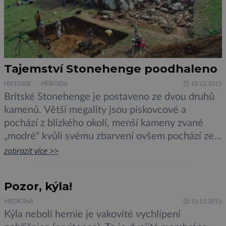
Tajemství Stonehenge poodhaleno
HISTORIE
PŘÍRODA
10.12.2015
Britské Stonehenge je postaveno ze dvou druhů
kamenů. Větší megality jsou pískovcové a
pochází z blízkého okolí, menší kameny zvané
„modré“ kvůli svému zbarvení ovšem pochází ze
vzdálené lokality – pohoří Preseli. Tento fakt je
zobrazit více >>
odborníkům znám už z 20. let 20. století. Nyní se
jim podařilo najít přesné místo těžby modrých
Pozor, kýla!
kamenů. Díky unikátní spolupráci britských […]
MEDICÍNA
10.12.2015
Kýla neboli hernie je vakovité vychlípení