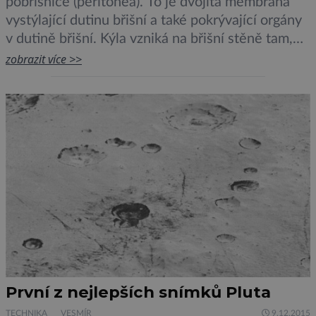
pobřišnice (peritonea). To je dvojitá membrána
vystýlající dutinu břišní a také pokrývající orgány
v dutině břišní. Kýla vzniká na břišní stěně tam,
kde je tato stěna oslabena a působí na ni zvýšený
zobrazit více >>
nitrobřišní tlak, který vytlačí obsah kýly do
vakovitého vychlípení. Nitrobřišní tlak lze zvýšit
různými způsoby. Nejčastěji však […]
První z nejlepších snímků Pluta
TECHNIKA
VESMÍR
9.12.2015