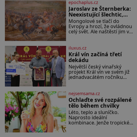
Ale kdo by doufal, že horká
epochaplus.cz
zem u herečky ze seriálu
Jaroslav ze Šternberka:
Ulice a režiséra vychladne,
Neexistující šlechtic,
který z Moravy vyžene
Mongolové se tlačí do
Mongoly
Evropy a hrozí, že ovládnou
celý svět. Ale naštěstí jim v
samotném srdci Evropy stojí
v cestě malé, ale silné
království, které dokáže
iluxus.cz
dobyvatelské hordy zastavit.
Král vín začíná třetí
Co nedokáže žádná z
dekádu
asijských říší, co nedokážou
Největší český vinařský
Němci – to dokáže český
projekt Král vín ve svém již
král. Nebo že by ne?
jednadvacátém ročníku
Mongolové od roku 1223
představil nejlepší domácí
postupují podél Kaspického
vína. Ta vybírala odborná
a Azovského moře,
porota z celkem 1260
nejsemsama.cz
vzorků od 157 vinařů. Král
Ochlaďte své rozpálené
vín, který se – i pře
tělo během chvilky
Léto, teplo a sluníčko.
Naprosto ideální
kombinace. Jenže tropické
teploty už tak příjemné
nejsou. Víte, jakými