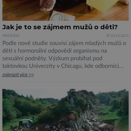
Jak je to se zájmem mužů o děti?
MEDICÍNA
10.12.2015
Podle nové studie souvisí zájem mladých mužů o
děti s hormonální odpovědí organismu na
sexuální podněty. Výzkum probíhal pod
taktovkou Univerzity v Chicagu, kde odborníci
testovali 100 mladých mužů, zejména studentů
zobrazit více >>
vysokých škol. Všichni z dotazovaných byli
heterosexuální orientace bez dětí. Účastníci
výzkumu nejprve vyplnili dotazník, který zjišťoval
jejich současný zájem o děti. Dotazováni byli také
na svou […]