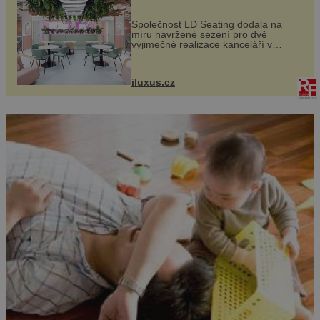
Společnost LD Seating dodala na
míru navržené sezení pro dvě
výjimečné realizace kanceláří v
areálu MediaCityUK v anglickém
Salfordu – konkrétně do budov Blue
Tower a Orange Tower. Komplex
iluxus.cz
budov Media...