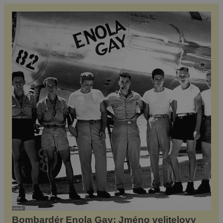
objevili na slavnosti spojené s korunovací
Maxmiliána […]
Bombardér Enola Gay: Jméno velitelovy