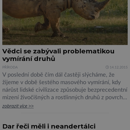
Vědci se zabývali problematikou
vymírání druhů
PŘÍRODA
14.12.2015
V poslední době čím dál častěji slýcháme, že
žijeme v době šestého masového vymírání, kdy
nárůst lidské civilizace způsobuje bezprecedentní
mizení živočišných a rostlinných druhů z povrchu
planety. Jenže jak rychle druhy skutečně ubývají?
zobrazit více >>
Většina druhů je nepoznaných a zjistit, jestli
nějaký druh skutečně vymřel, je mimořádně
Dar řeči měli i neandertálci
obtížné. Tým badatelů z Centra pro teoretická