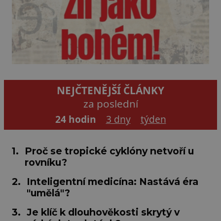
NEJČTENĚJŠÍ ČLÁNKY
za poslední
24 hodin
3 dny
týden
1.
Proč se tropické cyklóny netvoří u
rovníku?
2.
Inteligentní medicína: Nastává éra
"umělá"?
3.
Je klíč k dlouhověkosti skrytý v