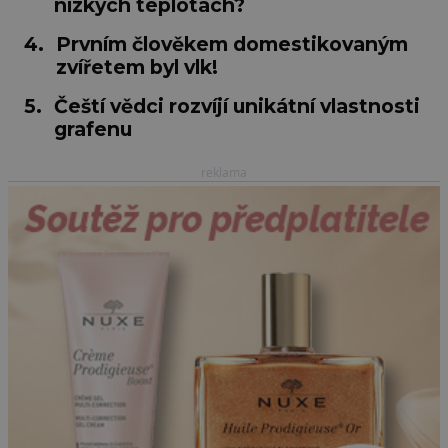
nízkých teplotách?
4.
Prvním člověkem domestikovaným
zvířetem byl vlk!
5.
Čeští vědci rozvíjí unikátní vlastnosti
grafenu
reklama