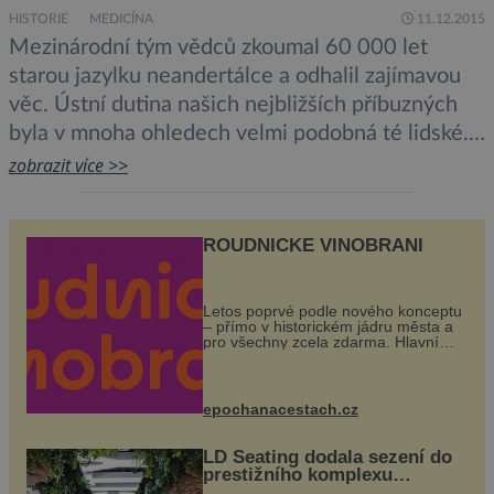
studia UK a AV ČR, […]
HISTORIE
MEDICÍNA
11.12.2015
Mezinárodní tým vědců zkoumal 60 000 let
starou jazylku neandertálce a odhalil zajímavou
věc. Ústní dutina našich nejbližších příbuzných
byla v mnoha ohledech velmi podobná té lidské.
Funkcí drobné kosti, která se nachází mezi bradou
zobrazit více >>
a hrtanem, je podepírání jazyka. Ohebnost a
poloha jazyka přitom hraje klíčovou roli pro
ROUDNICKÉ VINOBRANÍ
správnou výslovnost. Lidé se od pradávna
považují […]
Letos poprvé podle nového konceptu
– přímo v historickém jádru města a
pro všechny zcela zdarma. Hlavní
program se odehraje na Karlově a
Husově náměstí. Návštěvníci se
mohou těšit na víno, burčák, pes...
epochanacestach.cz
LD Seating dodala sezení do
prestižního komplexu
MediaCityUK v Salfordu