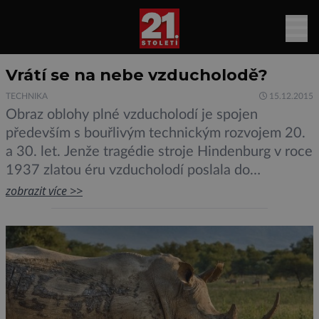
Vrátí se na nebe vzducholodě?
TECHNIKA
15.12.2015
Obraz oblohy plné vzducholodí je spojen
především s bouřlivým technickým rozvojem 20.
a 30. let. Jenže tragédie stroje Hindenburg v roce
1937 zlatou éru vzducholodí poslala do
historických učebnic. Tu a tam se však objevují
zobrazit více >>
pokusy vrátit vzducholodím jejich zašlou slávu.
Poslední takový pokus pochází z Velké Británie.
V únoru loňského roku zde byl představen
prototyp moderní vzducholodě, která […]