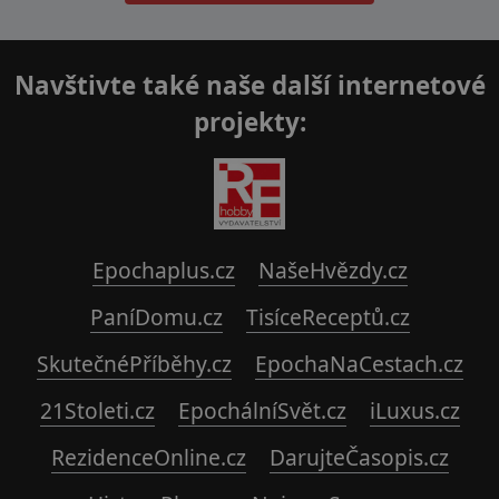
Navštivte také naše další internetové
projekty:
Epochaplus.cz
NašeHvězdy.cz
PaníDomu.cz
TisíceReceptů.cz
SkutečnéPříběhy.cz
EpochaNaCestach.cz
21Stoleti.cz
EpochálníSvět.cz
iLuxus.cz
RezidenceOnline.cz
DarujteČasopis.cz