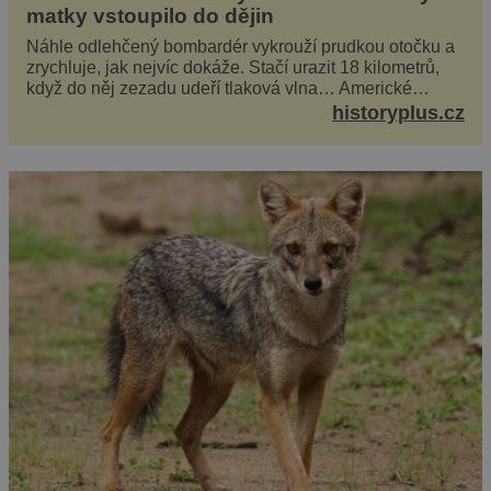
matky vstoupilo do dějin
Náhle odlehčený bombardér vykrouží prudkou otočku a
zrychluje, jak nejvíc dokáže. Stačí urazit 18 kilometrů,
když do něj zezadu udeří tlaková vlna… Americké
rozhodnutí svrhnout ničivou jadernou bombu ...
historyplus.cz