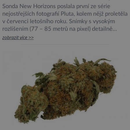
Sonda New Horizons poslala první ze série
nejostřejších fotografií Pluta, kolem nějž proletěla
v červenci letošního roku. Snímky s vysokým
rozlišením (77 – 85 metrů na pixel) detailně
zachycují struktury velikosti menší než domovní
zobrazit více >>
blok. Na fotografiích se jasně rýsují povrchové
struktury Pluta, mezi jinými krátery, hory a
ledovcové oblasti. První z ostrých snímků
zachycují ledové pláně nacházející se asi […]