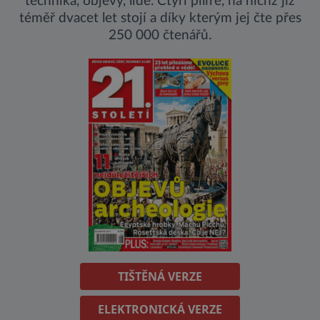
technika, objevy, lidé. Čtyři pilíře, na nichž již
téměř dvacet let stojí a díky kterým jej čte přes
250 000 čtenářů.
TIŠTĚNÁ VERZE
ELEKTRONICKÁ VERZE