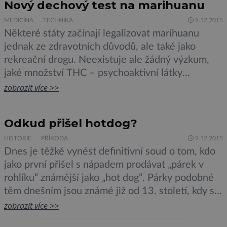
Nový dechový test na marihuanu
MEDICÍNA
TECHNIKA
9.12.2015
Některé státy začínají legalizovat marihuanu
jednak ze zdravotních důvodů, ale také jako
rekreační drogu. Neexistuje ale žádný výzkum,
jaké množství THC – psychoaktivní látky
obsažené v konopí, způsobuje sníženou
zobrazit více >>
pozornost za volantem. U řidičů se proto ani
minimální množství požité marihuany nepovoluje.
Odkud přišel hotdog?
Pokud je ovšem u řidiče podezření na konzumaci
konopí, je nutné odebrat vzorek krve […]
HISTORIE
PŘÍRODA
9.12.2015
Dnes je těžké vynést definitivní soud o tom, kdo
jako první přišel s nápadem prodávat „párek v
rohlíku“ známější jako „hot dog“. Párky podobné
těm dnešním jsou známé již od 13. století, kdy se
objevily v německém Frankfurtu. Ovšem
zobrazit více >>
proslulost získaly později, až v roce 1562. To se