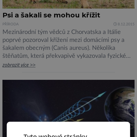
Psi a šakali se mohou křížit
PŘÍRODA
8.12.2015
Mezinárodní tým vědců z Chorvatska a Itálie
poprvé pozoroval křížení mezi domácími psy a
šakalem obecným (Canis aureus). Několika
štěňatům, která překvapivě vykazovala fyzické
charakteristiky jak šakalů, tak psů, byly odebrány
zobrazit více >>
vzorky DNA. Analýza potvrdila, že se jedná o
potomky samice šakala a psího samce. Jedná se
tak o první důkaz křížení mezi těmito dvěma
psovitými […]
Tyto webové stránky