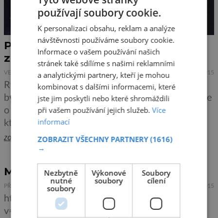
používají soubory cookie.
K personalizaci obsahu, reklam a analýze
návštěvnosti používáme soubory cookie.
První detailní analýza záhadného
Informace o vašem používání našich
záblesku
stránek také sdílíme s našimi reklamními
VESMÍR
8.12.2015
a analytickými partnery, kteří je mohou
Rychlé rádiové záblesky (FRB, Fast Radio Burst)
kombinovat s dalšími informacemi, které
byly objeveny teprve před několika lety. Jedná se
jste jim poskytli nebo které shromáždili
při vašem používání jejich služeb.
Více
o krátké a intenzivní rádiové pulsy z velké dálky,
informací
které trvají pouze zlomek vteřiny. Od objevení
tohoto jevu v roce 2007 si vědci nad záhadnými
zobrazit více >>
ZOBRAZIT VŠECHNY PARTNERY
(1616)
→
signály lámou hlavu. Nedávno se ale díky
americkému Green Bank teleskopu podařilo
Medvědům se nechce na kutě
Nezbytně
Výkonové
Soubory
odkrýt část záhady halící rychlé […]
nutné
soubory
cílení
PŘÍRODA
8.12.2015
soubory
https://www.youtube.com/watch?
v=v1PH2qQr3Ts Medvědi se vracejí. To je jistě