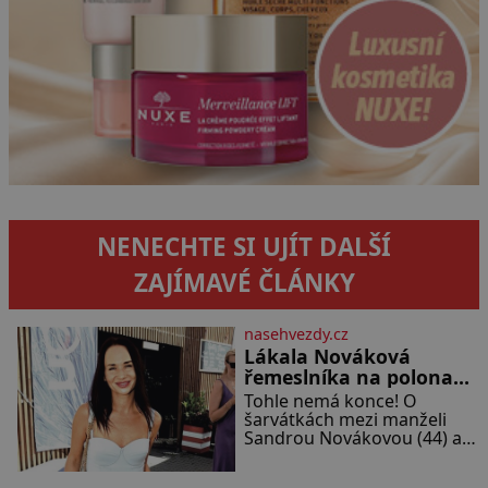
NENECHTE SI UJÍT DALŠÍ
ZAJÍMAVÉ ČLÁNKY
nasehvezdy.cz
Lákala Nováková
řemeslníka na polonahé
tělo!
Tohle nemá konce! O
šarvátkách mezi manželi
Sandrou Novákovou (44) a
Vojtěchem Moravcem (39)
se toho napsalo už hodně.