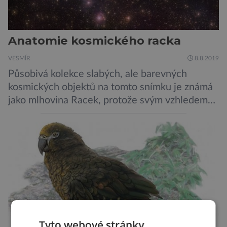
Anatomie kosmického racka
VESMÍR
8.8.2019
Působivá kolekce slabých, ale barevných
kosmických objektů na tomto snímku je známá
jako mlhovina Racek, protože svým vzhledem
připomíná ptáka v letu. Útvar tvoří oblaky
prachu, vodíku, hélia a malého množství těžších
chemických prvků. Celá oblast je místem zrodu
nových hvězd. Mimořádné rozlišení tohoto
záběru pořízeného pomocí přehlídkového
teleskopu ESO/VST odhaluje detaily
jednotlivých astronomických objektů, […]
Tyto webové stránky