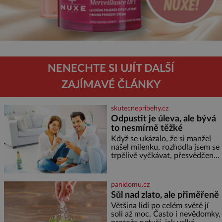
NENECHTE SI UJÍT DALŠÍ
ZAJÍMAVÉ ČLÁNKY
skutecnepribehy.cz
Odpustit je úleva, ale bývá
to nesmírně těžké
Když se ukázalo, že si manžel
našel milenku, rozhodla jsem se
trpělivě vyčkávat, přesvědčena,
že se dříve či později vrátí k
rodině. Možná je to jedna z
nejtěžších věcí na světě. Ale
panidomu.cz
každý, kdo s tím má nějaké
Sůl nad zlato, ale přiměřeně
zkušenosti, se zapřísahá, že
Většina lidí po celém světě jí
pokud odpustíte, znatelně se
soli až moc. Často i nevědomky,
vám uleví. Když se ke mně