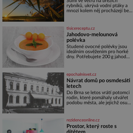
horské hřebeny, projet se na
Šumí ve větru na březích
koloběžce a den zakončit
rybníků, ukrývá vodní ptáky a
poznáváním památek ve
mnozí kolem něj procházejí bez
Velkých Losinách nebo v
povšimnutí. Přesto právě rákos
termálním
pomáhal stavět domy, vyrábět
lodě, zapisovat první texty a
tisicereceptu.cz
inspiroval řadu pověstí. Tato
Jahodovo-melounová
skromná, ale užitečná rostlina
polévka
provází člověka už tisíce let.
Většina lidí vnímá rákos jen jako
Studené ovocné polévky jsou
obyčejnou kulisu letního
ideálním osvěžením pro horké
koupání. Stačí se však podívat
dny. Potřebujete 200 g jahod
600 g žlutého melounu 100 ml
sladkého dezertního vína 50 g
cukru krystal 1 lžíci medu 200 g
epochalnisvet.cz
zakysané sm
Návrat domů po osmdesáti
letech
Do Brna se letos vrátí potomci
rodin, které pomáhaly utvářet
podobu města, ale jejichž osudy
dramaticky přerušila druhá
světová válka. Příběhy rodů
Placzek, Löw-Beer, Fuhrmann,
rezidenceonline.cz
Kohn a Stiassni se stanou
Prostor, který roste s
jednou z hlavních
dítětem
dramaturgických linií festivalu