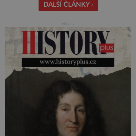
srpna jim to umožňuje rozhodnutí Ústředního
DALŠÍ ČLÁNKY ›
kontrolního a zkušebního ústavu zemědělského
(ÚKZÚZ) podřízeného ministerstvu
reklama
zemědělství. Ornitologové varují, že v ohrožení
je mnoho živočichů a především […]