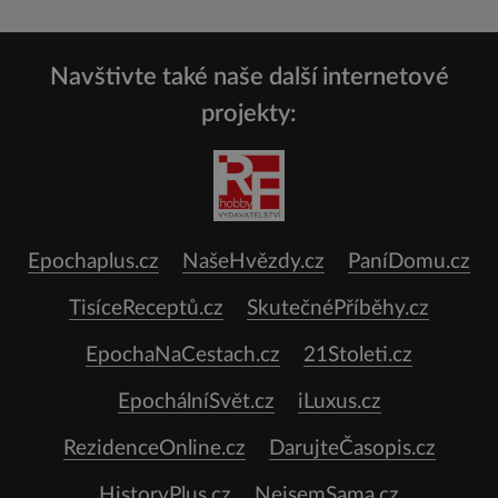
Navštivte také naše další internetové
projekty:
Epochaplus.cz
NašeHvězdy.cz
PaníDomu.cz
TisíceReceptů.cz
SkutečnéPříběhy.cz
EpochaNaCestach.cz
21Stoleti.cz
EpochálníSvět.cz
iLuxus.cz
RezidenceOnline.cz
DarujteČasopis.cz
HistoryPlus.cz
NejsemSama.cz