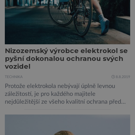
měsíc, kdy […]
Nizozemský výrobce elektrokol se
pyšní dokonalou ochranou svých
vozidel
TECHNIKA
8.8.2019
Protože elektrokola nebývají úplně levnou
záležitostí, je pro každého majitele
nejdůležitější ze všeho kvalitní ochrana před
krádeží. Toho si je dobře vědom i nizozemský
výrobce kol VanMoof, který bez mrknutí oka
tvrdí, že má tu nejlepší ochranu na světě.
Skutečně nepřehání? Pokud se podrobněji