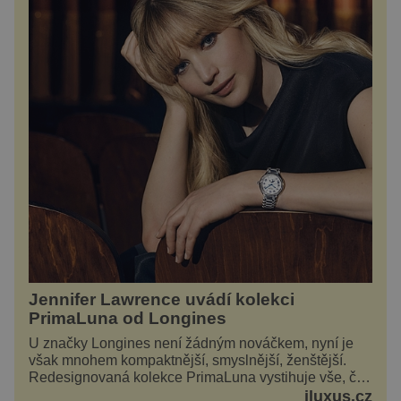
Jennifer Lawrence uvádí kolekci
PrimaLuna od Longines
U značky Longines není žádným nováčkem, nyní je
však mnohem kompaktnější, smyslnější, ženštější.
Redesignovaná kolekce PrimaLuna vystihuje vše, čím
je značka Longines dnes a čím byla i před sto
iluxus.cz