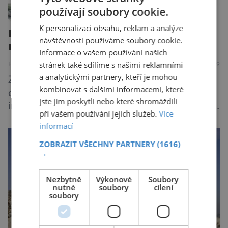
používají soubory cookie.
K personalizaci obsahu, reklam a analýze
Pozůstatky největšího papouška
návštěvnosti používáme soubory cookie.
nalezli na Novém Zélandu
Informace o vašem používání našich
stránek také sdílíme s našimi reklamními
HISTORIE
PŘÍRODA
8.8.2019
a analytickými partnery, kteří je mohou
Zřejmě největší druh papouška v historii
kombinovat s dalšími informacemi, které
objevili australští paleontologové. Podle všech
jste jim poskytli nebo které shromáždili
indicií dosahoval výšky až jednoho metru, vážil
při vašem používání jejich služeb.
Více
asi 7 kilogramů, nelétal a mohl se chlubit
informací
skutečně silným zobákem. Pták dostal
ZOBRAZIT VŠECHNY PARTNERY
(1616)
pojmenování Heracles inexpectatus a doba
→
jeho života je datována přibližně před 19
miliony lety. „Nový Zéland je dobře známý
Nezbytně
Výkonové
Soubory
svými velkými nelétavými ptáky. Dominantní
nutné
soubory
cílení
soubory
[…]