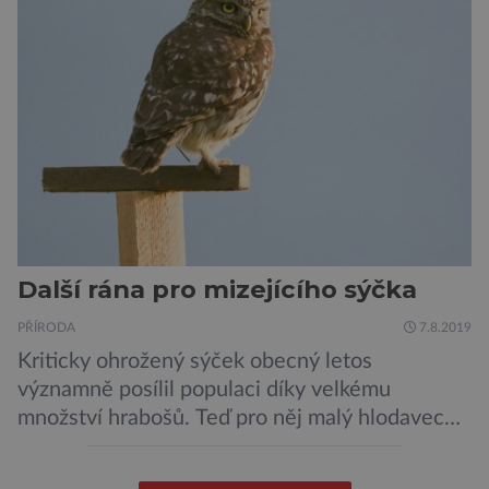
podíváme na ochranu jejich elektrokol
Electrified S2 a X2, pak je […]
Další rána pro mizejícího sýčka
PŘÍRODA
7.8.2019
Kriticky ohrožený sýček obecný letos
významně posílil populaci díky velkému
množství hrabošů. Teď pro něj malý hlodavec
může být hrozbou. Zemědělci dostali povolení
trávit hraboše plošně rozhozeným jedem. Od 5.