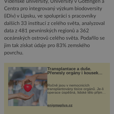
Vídeňské university, University v Göttingen a
Centra pro integrovaný výzkum biodoversity
(iDiv) v Lipsku, ve spolupráci s pracovníky
dalších 33 institucí z celého světa, analyzoval
data z 481 pevninských regionů a 362
oceánských ostrovů celého světa. Podařilo se
jim tak získat údaje pro 83% zemského
povrchu.
Transplantace a duše.
Přenesly orgány i kousek
osobnosti dárce?
Ročně jsou v nemocnicích
transplantovány tisíce orgánů. Je-li
operace úspěšná, lidské tělo přijme
darovaný orgán za své a pacient
může vést plnohodnotný život. Ale
co když při transplantaci
enigmaplus.cz
nepřijímám...