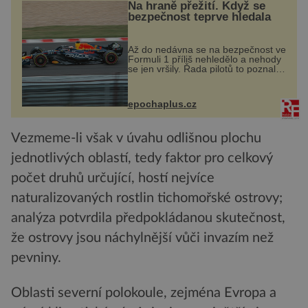
Na hraně přežití. Když se
bezpečnost teprve hledala
Až do nedávna se na bezpečnost ve
Formuli 1 příliš nehledělo a nehody
se jen vršily. Řada pilotů to poznala
na vlastní kůži, často s trvalými
následky nebo bohužel i ztrátou
života. Dnes nepochopiteln...
epochaplus.cz
Vezmeme-li však v úvahu odlišnou plochu
jednotlivých oblastí, tedy faktor pro celkový
počet druhů určující, hostí nejvíce
naturalizovaných rostlin tichomořské ostrovy;
analýza potvrdila předpokládanou skutečnost,
že ostrovy jsou náchylnější vůči invazím než
pevniny.
Oblasti severní polokoule, zejména Evropa a