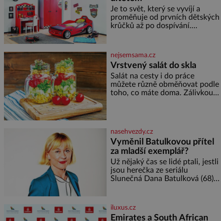
židovské kultury ŠTETL FEST
Je to svět, který se vyvíjí a
2026. Některé návraty nejsou
proměňuje od prvních dětských
jednoduché. Místa, která si
krůčků až po dospívání.
člověk pamatuje z rodinných
Správně navržený pokoj
vyprávění, už dávno
podporuje bezpečí, kreativitu,
soustředění i odpočinek a
nejsemsama.cz
reaguje na každou etapu života
Vrstvený salát do skla
a specifické potřeby dítěte. Pro
Salát na cesty i do práce
nejmenší je klíčová
můžete různě obměňovat podle
jednoduchost, měkkost a
toho, co máte doma. Zálivkou
bezpečí, proto by pokoj
ho zalijte až těsně před
miminka měl působit především
podáváním, aby zeleninu
klidně a útulně. Předškolní věk
nerozmočila. Na 2 porce
je
potřebujete: ✿ 1/4 ledového
nasehvezdy.cz
nebo jiného salátu (římský salát,
Vyměnil Batulkovou přítel
polníček…) ✿ 1 malá konzerva
za mladší exemplář?
kukuřice ✿ ½ okurky ✿ 2
rajčata Zálivka: ✿ 4 lžíce
Už nějaký čas se lidé ptali, jestli
olivového oleje ✿ 1 lžíci
jsou herečka ze seriálu
citronové šťávy ✿ ½ stroužku
Slunečná Dana Batulková (68) a
její partner, režisér Ondřej Zajíc
(56), ještě vůbec spolu. Herečka
od sebe přítele od samého
iluxus.cz
začátku odhán
Emirates a South African