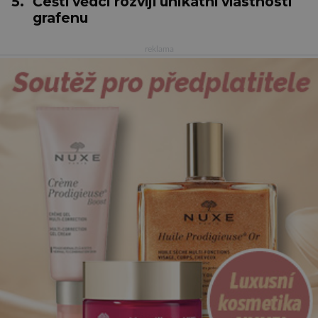
5.
Čeští vědci rozvíjí unikátní vlastnosti
grafenu
reklama