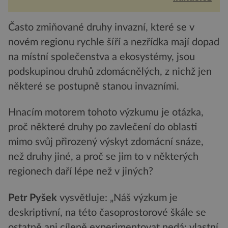
dvacet...
Často zmiňované druhy invazní, které se v
novém regionu rychle šíří a nezřídka mají dopad
na místní společenstva a ekosystémy, jsou
podskupinou druhů zdomácnělých, z nichž jen
některé se postupně stanou invazními.
Hnacím motorem tohoto výzkumu je otázka,
proč některé druhy po zavlečení do oblasti
mimo svůj přirozený výskyt zdomácní snáze,
než druhy jiné, a proč se jim to v některých
regionech daří lépe než v jiných?
Petr Pyšek
vysvětluje: „Náš výzkum je
deskriptivní, na této časoprostorové škále se
ostatně ani cíleně experimentovat nedá; vlastní