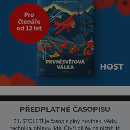
PŘEDPLATNÉ ČASOPISU
21. STOLETÍ je časopis plný novinek. Věda,
technika, objevy, lidé. Čtyři pilíře, na nichž již