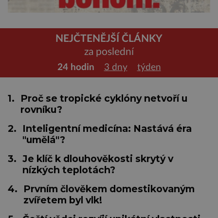
NEJČTENĚJŠÍ ČLÁNKY
za poslední
24 hodin
3 dny
týden
1.
Proč se tropické cyklóny netvoří u
rovníku?
2.
Inteligentní medicína: Nastává éra
"umělá"?
3.
Je klíč k dlouhověkosti skrytý v
nízkých teplotách?
4.
Prvním člověkem domestikovaným
zvířetem byl vlk!