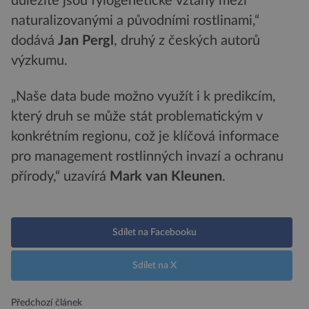
důležité jsou fylogenetické vztahy mezi
naturalizovanými a původními rostlinami,“
dodává
Jan Pergl
, druhý z českých autorů
výzkumu.
„Naše data bude možno využít i k predikcím,
který druh se může stát problematickým v
konkrétním regionu, což je klíčová informace
pro management rostlinných invazí a ochranu
přírody,“ uzavírá
Mark van Kleunen
.
Sdílet na Facebooku
Sdílet na X
Předchozí článek