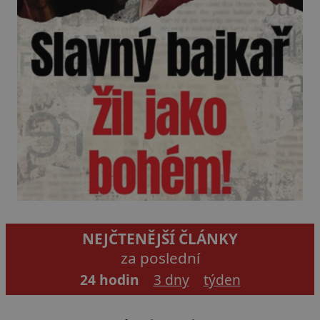
NEJČTENĚJŠÍ ČLÁNKY
za poslední
24 hodin
3 dny
týden