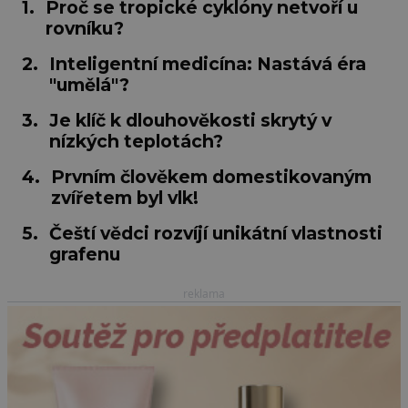
1.
Proč se tropické cyklóny netvoří u
rovníku?
2.
Inteligentní medicína: Nastává éra
"umělá"?
3.
Je klíč k dlouhověkosti skrytý v
nízkých teplotách?
4.
Prvním člověkem domestikovaným
zvířetem byl vlk!
5.
Čeští vědci rozvíjí unikátní vlastnosti
grafenu
reklama