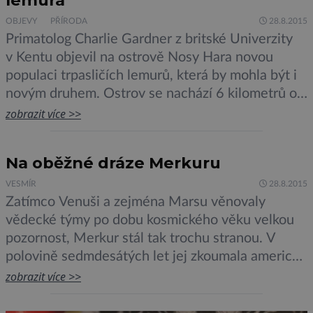
lemura
OBJEVY
PŘÍRODA
28.8.2015
Primatolog Charlie Gardner z britské Univerzity
v Kentu objevil na ostrově Nosy Hara novou
populaci trpasličích lemurů, která by mohla být i
novým druhem. Ostrov se nachází 6 kilometrů od
pobřeží Madagaskaru, žádní lemuři na něm nikdy
zobrazit více >>
nebyli zaznamenáni. Naproti tomu Madagaskar je
domovem mnoha druhů lemurů. Původně se
Na oběžné dráze Merkuru
odborníci domnívali, že se zde nachází pouze dva
druhy, […]
VESMÍR
28.8.2015
Zatímco Venuši a zejména Marsu věnovaly
vědecké týmy po dobu kosmického věku velkou
pozornost, Merkur stál tak trochu stranou. V
polovině sedmdesátých let jej zkoumala americká
sonda Mariner 10, která kolem planety udělala tři
zobrazit více >>
průlety. To bylo na dlouhou dobu všechno… Až
teprve před 10 lety, 3. srpna 2004, se na cestu k