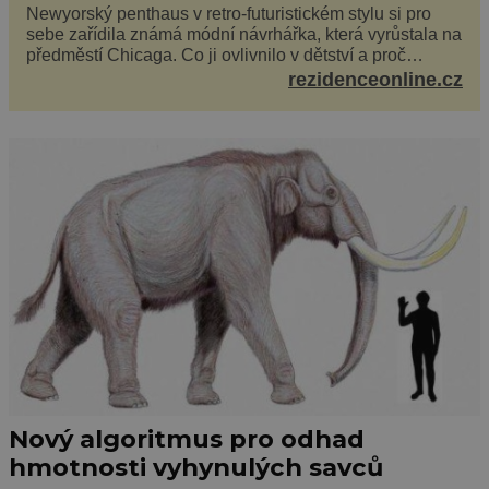
Newyorský penthaus v retro-futuristickém stylu si pro
sebe zařídila známá módní návrhářka, která vyrůstala na
předměstí Chicaga. Co ji ovlivnilo v dětství a proč
vypadá její domov právě takto? Interié...
rezidenceonline.cz
Nový algoritmus pro odhad
hmotnosti vyhynulých savců