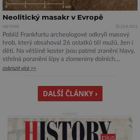
Neolitický masakr v Evropě
HISTORIE
25.8.2015
Poblíž Frankfurtu archeologové odkryli masový
hrob, který obsahoval 26 ostatků těl mužů, žen i
dětí. Na většině koster jsou patrné zranění hlavy,
střelná poranění šípy a zlomeniny dolních
končetin. Z řady zranění není možné poznat, zda
zobrazit více >>
jej lidé nějakou dobu přežili a jedná se o mučení,
nebo zda zemřeli ihned a cílem útočníků byla
okamžitá likvidace napadené […]
DALŠÍ ČLÁNKY ›
reklama