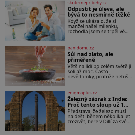
skutecnepribehy.cz
Odpustit je úleva, ale
bývá to nesmírně těžké
Když se ukázalo, že si
manžel našel milenku,
rozhodla jsem se trpělivě
vyčkávat, přesvědčena, že se
dříve či později vrátí k
rodině. Možná je to jedna z
panidomu.cz
nejtěžších věcí na světě. Ale
Sůl nad zlato, ale
každý, kdo s tím má nějaké
přiměřeně
zkušenosti, se zapřísahá, že
Většina lidí po celém světě jí
pokud odpustíte, znatelně
soli až moc. Často i
se vám uleví. Když se ke
nevědomky, protože netuší,
mně doneslo, že si manžel
jak velké množství se jí
pořídil milenku,
skrývá v průmyslově
vyráběných potravinách,
enigmaplus.cz
dokonce i těch sladkých.
Železný zázrak z Indie:
Sůl je zdravá Ale v ani ne
Proč tento sloup už 1
třetinovém množství, než je
600 let nezná rez?
Představa, že železo musí
pro většinu populace běžné.
na dešti během několika let
Její základní složky– sodík a
zrezivět, bere v Dillí za své.
chlór – jsou zásadní pro
Uprostřed komplexu Qutb
správné hospodaření
stojí více než sedm metrů