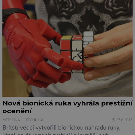
nejmenší planetě […]
Nová bionická ruka vyhrála prestižní
ocenění
MEDICÍNA
TECHNIKA
27.8.2015
Britští vědci vytvořili bionickou náhradu ruky,