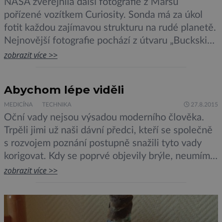
NASA zveřejnila další fotografie z Marsu
pořízené vozítkem Curiosity. Sonda má za úkol
fotit každou zajímavou strukturu na rudé planetě.
Nejnovější fotografie pochází z útvaru „Buckskin“,
již sedmého kamenného útvaru, který sonda
zobrazit více >>
navštívila za účelem sbírání vzorků. Obrázky
pořízené sondou jsou unikátní úhlem, z nějž jsou
Abychom lépe viděli
pořízeny, jsou totiž foceny z podhledu. Sonda je
vytvořila stejně jako pozemšťané, v jedné […]
MEDICÍNA
TECHNIKA
27.8.2015
Oční vady nejsou výsadou moderního člověka.
Trpěli jimi už naši dávní předci, kteří se společně
s rozvojem poznání postupně snažili tyto vady
korigovat. Kdy se poprvé objevily brýle, neumíme
s naprostou přesností říci. Archeologové však při
zobrazit více >>
vykopávkách ve staroasyrském městě Nimrud
ležícím na řece Tigris nalezli krystal, o němž se
domnívají, že byl, či alespoň […]