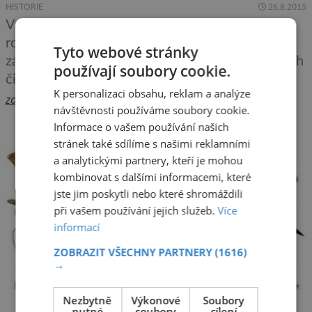
HISTORIE
26.8.2015
V současné době odhad hmotnosti a tělesných
rozměrů vyhynulých savců probíhá buď na
Tyto webové stránky
základě porovnání s tělesnou stavbou příbuzných
používají soubory cookie.
či podobných žijících druhů nebo pomocí 3D
K personalizaci obsahu, reklam a analýze
počítačových modelů a simulací. Obě metody
zobrazit více >>
návštěvnosti používáme soubory cookie.
jsou otevřené interpretaci, což často znamená, že
Informace o vašem používání našich
výsledky jsou pouhým odhadem. Vědci
stránek také sdílíme s našimi reklamními
z univerzity v Manchesteru nyní vytvořili
a analytickými partnery, kteří je mohou
algoritmus, který kombinuje obě metody. Program
kombinovat s dalšími informacemi, které
pracuje na základě […]
jste jim poskytli nebo které shromáždili
při vašem používání jejich služeb.
Více
informací
ZOBRAZIT VŠECHNY PARTNERY
(1616)
→
Nezbytně
Výkonové
Soubory
nutné
soubory
cílení