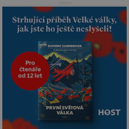
pohřbeni s úctou a četnými
reklama
milodary. Asi nejvíc přitom
vědce zaujal hrob
tříměsíčního chlapečka s
modrou filcovou čapkou, z
níž se draly blonďaté vlásky.
Fakt, že jsou těla dávných
lidí nesmírně dobře
zachovalá, přičítají odborníci
zdejším klimatickým
podmínkám. Sucho,
prosolené písky a extrémně