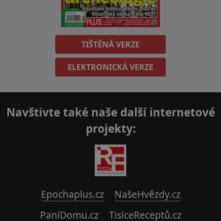
TIŠTĚNÁ VERZE
ELEKTRONICKÁ VERZE
Navštivte také naše další internetové
projekty:
Epochaplus.cz
NašeHvězdy.cz
PaníDomu.cz
TisíceReceptů.cz