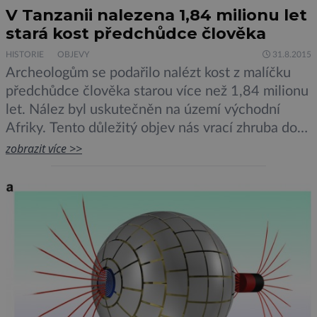
V Tanzanii nalezena 1,84 milionu let
stará kost předchůdce člověka
HISTORIE
OBJEVY
31.8.2015
Archeologům se podařilo nalézt kost z malíčku
předchůdce člověka starou více než 1,84 milionu
let. Nález byl uskutečněn na území východní
Afriky. Tento důležitý objev nás vrací zhruba do
doby, kdy naši předci začali používat nástroje.
zobrazit více >>
Právě vývoj ruky je jedním z nejdůležitějších
faktorů, který nám poskytl výhodu nad ostatními
živočišnými druhy. Paleontolog Manuel
Dominguez-Rodrigo z Institute of Evolution in […]