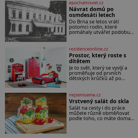
dezertního vína 50 g cukru
epochalnisvet.cz
krystal 1 lžíci medu 200 g
Návrat domů po
zakysané sm
osmdesáti letech
Do Brna se letos vrátí
potomci rodin, které
pomáhaly utvářet podobu
města, ale jejichž osudy
dramaticky přerušila druhá
světová válka. Příběhy rodů
rezidenceonline.cz
Placzek, Löw-Beer,
Prostor, který roste s
Fuhrmann, Kohn a Stiassni
dítětem
se stanou jednou z hlavních
Je to svět, který se vyvíjí a
dramaturgických linií
proměňuje od prvních
festivalu židovské kultury
dětských krůčků až po
ŠTETL FEST 2026. Některé
dospívání. Správně navržený
návraty nejsou jednoduché.
pokoj podporuje bezpečí,
Místa, která si člověk
kreativitu, soustředění i
pamatuje z rodinných
nejsemsama.cz
odpočinek a reaguje na
vyprávění, už dávno
Vrstvený salát do skla
každou etapu života a
Salát na cesty i do práce
specifické potřeby dítěte.
můžete různě obměňovat
Pro nejmenší je klíčová
podle toho, co máte doma.
jednoduchost, měkkost a
Zálivkou ho zalijte až těsně
bezpečí, proto by pokoj
před podáváním, aby
miminka měl působit
zeleninu nerozmočila. Na 2
především klidně a útulně.