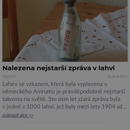
Nalezena nejstarší zpráva v lahvi
OBJEVY
26.8.2015
Lahev se vzkazem, která byla vyplavena u
německého Amrumu je pravděpodobně nejstarší
takovou na světě. Sto osm let stará zpráva byla
v jedné z 1000 lahví, jež byly mezi lety 1904 až
1906 vhozeny do Severního moře. Jednalo se o
zobrazit více >>
experiment Asociace mořské biologie ve Velké
Británii. Vedoucí výzkumu byl George Parker