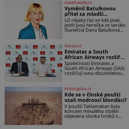
porce potřebujete: ✿ 1/4
Předškolní věk je
nasehvezdy.cz
ledového nebo jiného salátu
Vyměnil Batulkovou
(římský salát, polníček…) ✿ 1
přítel za mladší
malá konzerva kukuřice ✿ ½
exemplář?
Už nějaký čas se lidé ptali,
okurky ✿ 2 rajčata Zálivka: ✿
jestli jsou herečka ze seriálu
4 lžíce olivového oleje ✿ 1
Slunečná Dana Batulková
lžíci citronové šťávy ✿ ½
(68) a její partner, režisér
stroužku
Ondřej Zajíc (56), ještě vůbec
spolu. Herečka od sebe
iluxus.cz
přítele od samého začátku
Emirates a South
odhán
African Airways rozšiřují
partnerství. Cestujícím
Společnosti Emirates a
nově zpřístupní dalších
South African Airways (SAA)
devět destinací v jižní a
rozšiřují svou dlouholetou
codesharovou spolupráci.
střední Africe
Nová reciproční dohoda
zpřístupní cestujícím devět
historyplus.cz
dalších destinací v jižní a
Kde se v čínské poušti
střední Africe a u
vzali modroocí blonďáci?
V poušti Taklamakan byla
koncem minulého století
objevena stovka hrobů s
téměř netknutými
mumiemi. Všichni mrtví byli