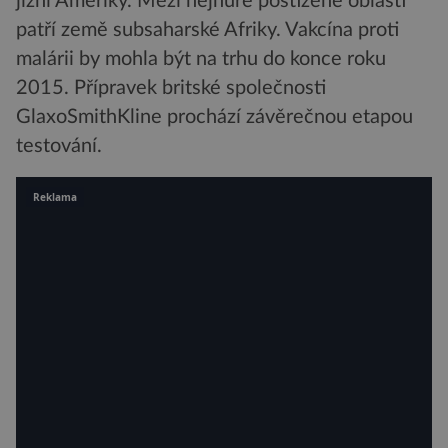
jižní Ameriky. Mezi nejhůře postižené oblasti
patří země subsaharské Afriky. Vakcína proti
malárii by mohla být na trhu do konce roku
2015. Přípravek britské společnosti
GlaxoSmithKline prochází závěrečnou etapou
testování.
Reklama