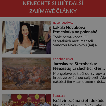
NENECHTE SI UJÍT DALŠÍ
ZAJÍMAVÉ ČLÁNKY
nasehvezdy.cz
Lákala Nováková
řemeslníka na polonahé
tělo!
Tohle nemá konce! O
šarvátkách mezi manželi
Sandrou Novákovou (44) a
Vojtěchem Moravcem (39) se
toho napsalo už hodně. Ale kdo
by doufal, že horká zem u
epochaplus.cz
herečky ze seriálu Ulice a
Jaroslav ze Šternberka:
režiséra vychladne,
Neexistující šlechtic, který
z Moravy vyžene Mongoly
Mongolové se tlačí do Evropy a
hrozí, že ovládnou celý svět. Ale
naštěstí jim v samotném srdci
Evropy stojí v cestě malé, ale
silné království, které dokáže
dobyvatelské hordy zastavit. Co
iluxus.cz
nedokáže žádná z asijských říší,
Král vín začíná třetí dekádu
co nedokážou Němci – to
Největší český vinařský projekt
dokáže český král. Nebo že by