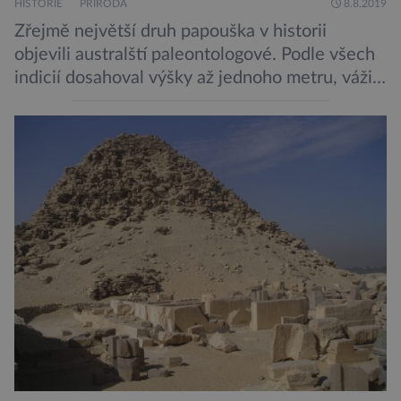
HISTORIE
PŘÍRODA
8.8.2019
Zřejmě největší druh papouška v historii
objevili australští paleontologové. Podle všech
indicií dosahoval výšky až jednoho metru, vážil
asi 7 kilogramů, nelétal a mohl se chlubit
skutečně silným zobákem. Pták dostal
pojmenování Heracles inexpectatus a doba
jeho života je datována přibližně před 19
miliony lety. „Nový Zéland je dobře známý
svými velkými nelétavými ptáky. Dominantní
[…]