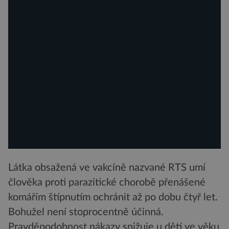
Látka obsažená ve vakcíně nazvané RTS umí
člověka proti parazitické chorobě přenášené
komářím štípnutím ochránit až po dobu čtyř let.
Bohužel není stoprocentně účinná.
Pravděpodobnost nákazy snižuje u dětí ve věku