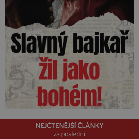
NEJČTENĚJŠÍ ČLÁNKY
za poslední