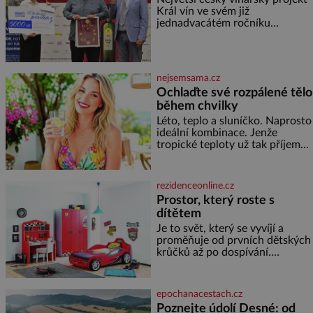
Král vín ve svém již
ne? Mongolové od roku 1223
jednadvacátém ročníku
postupují podél Kaspického a
představil nejlepší domácí vína.
Azovského moře,
Ta vybírala odborná porota z
celkem 1260 vzorků od 157
vinařů. Král vín, který se – i pře
nejsemsama.cz
Ochlaďte své rozpálené tělo
během chvilky
Léto, teplo a sluníčko. Naprosto
ideální kombinace. Jenže
tropické teploty už tak příjemné
nejsou. Víte, jakými potravinami
se můžete rychle ochladit? K
dyž se nám tropy zaryjí pod
rezidenceonline.cz
kůži, hledáme úlevu v bazénu
Prostor, který roste s
nebo pomocí klimatizace. Jenže
dítětem
ne vždycky můžeme být v jejich
blízkosti. Nemusíte však zoufat.
Je to svět, který se vyvíjí a
Pokud budete mít promyšlený
proměňuje od prvních dětských
jídelníček, žadné pařáky si na
krůčků až po dospívání.
vás
Správně navržený pokoj
podporuje bezpečí, kreativitu,
soustředění i odpočinek a
epochanacestach.cz
reaguje na každou etapu života
Poznejte údolí Desné: od
a specifické potřeby dítěte. Pro