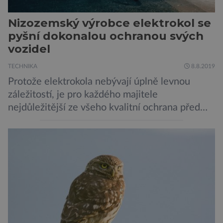
Nizozemský výrobce elektrokol se
pyšní dokonalou ochranou svých
vozidel
TECHNIKA
8.8.2019
Protože elektrokola nebývají úplně levnou
záležitostí, je pro každého majitele
nejdůležitější ze všeho kvalitní ochrana před
krádeží. Toho si je dobře vědom i nizozemský
výrobce kol VanMoof, který bez mrknutí oka
tvrdí, že má tu nejlepší ochranu na světě.
Skutečně nepřehání? Pokud se podrobněji
podíváme na ochranu jejich elektrokol
Electrified S2 a X2, pak je […]