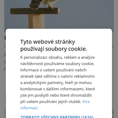
Další rána pro mizejícího sýčka
Tyto webové stránky
používají soubory cookie.
PŘÍRODA
7.8.2019
Kriticky ohrožený sýček obecný letos
K personalizaci obsahu, reklam a analýze
významně posílil populaci díky velkému
návštěvnosti používáme soubory cookie.
množství hrabošů. Teď pro něj malý hlodavec
Informace o vašem používání našich
může být hrozbou. Zemědělci dostali povolení
stránek také sdílíme s našimi reklamními
trávit hraboše plošně rozhozeným jedem. Od 5.
a analytickými partnery, kteří je mohou
kombinovat s dalšími informacemi, které
srpna jim to umožňuje rozhodnutí Ústředního
DALŠÍ ČLÁNKY ›
jste jim poskytli nebo které shromáždili
kontrolního a zkušebního ústavu zemědělského
při vašem používání jejich služeb.
Více
(ÚKZÚZ) podřízeného ministerstvu
reklama
informací
zemědělství. Ornitologové varují, že v ohrožení
je mnoho živočichů a především […]
ZOBRAZIT VŠECHNY PARTNERY
(1616)