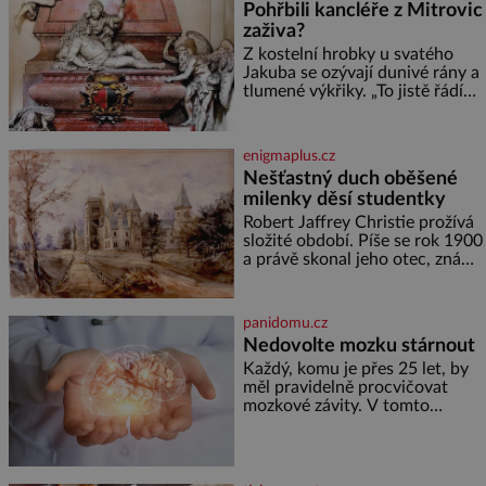
Pohřbili kancléře z Mitrovic
zdát bezvýznamná. Teprve když
zaživa?
se spojí s dalšími desítkami tisíc
příslušnic svého včelstva,
Z kostelní hrobky u svatého
vznikne jeden z
Jakuba se ozývají dunivé rány a
nejdokonalejších organismů
tlumené výkřiky. „To jistě řádí
duch,“ myslí si pověrčiví lidé.
Ani za dvě kopy grošů by se
nikdo neodvážil podzemní
enigmaplus.cz
hrobku otevřít a její poklop tak
Nešťastný duch oběšené
raději jen skrápí svěcenou
milenky děsí studentky
vodou. Za několik dní divné
burácení skutečně ustane. Když
Robert Jaffrey Christie prožívá
o mnoho let později hrobku
složité období. Píše se rok 1900
a právě skonal jeho otec, známý
továrník William Mellis Christie
(1829–1900). Smutná událost je
ale doprovázena ohromným
panidomu.cz
dědictvím
Nedovolte mozku stárnout
Každý, komu je přes 25 let, by
měl pravidelně procvičovat
mozkové závity. V tomto
období se totiž začíná
zhoršovat paměť. Možná máte
problém vzpomenout si na
jméno kolegy z práce. Nebo