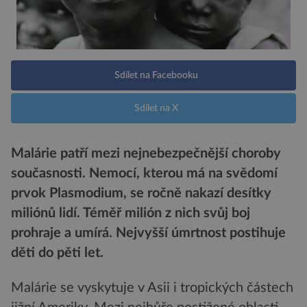
Sdílet na Facebooku
Sdílet na X
Malárie patří mezi nejnebezpečnější choroby
současnosti. Nemocí, kterou má na svědomí
prvok Plasmodium, se ročně nakazí desítky
miliónů lidí. Téměř milión z nich svůj boj
prohraje a umírá. Nejvyšší úmrtnost postihuje
děti do pěti let.
Malárie se vyskytuje v Asii i tropických částech