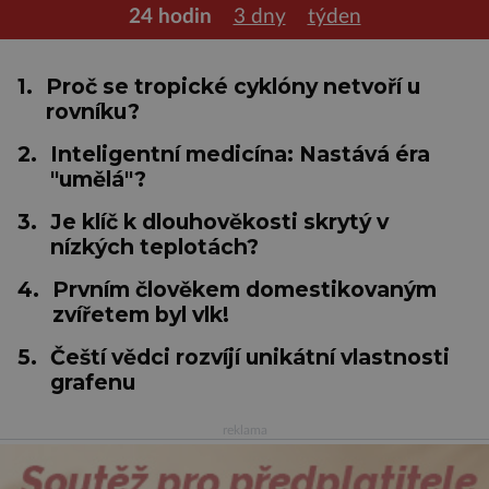
24 hodin
3 dny
týden
1.
Proč se tropické cyklóny netvoří u
rovníku?
2.
Inteligentní medicína: Nastává éra
"umělá"?
3.
Je klíč k dlouhověkosti skrytý v
nízkých teplotách?
4.
Prvním člověkem domestikovaným
zvířetem byl vlk!
5.
Čeští vědci rozvíjí unikátní vlastnosti
grafenu
reklama