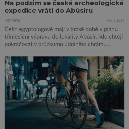
Na podzim se česká archeologická
expedice vrátí do Abúsíru
HISTORIE
8.8.2019
Čeští egyptologové mají v brzké době v plánu
tříměsíční výpravu do lokality Abúsír, kde chtějí
pokračovat v průzkumu údolního chrámu
faraona Niuserrea a okolí hrobky hodnostáře
Ceje. Lucie Jirásková z Českého
egyptologického ústavu FF UK řekla, že je
v plánu také zpracování vykopaných předmětů.
„V průběhu výzkumů není moc času na
zpracování nálezů. Necháváme si na to tedy
měsíc, kdy […]