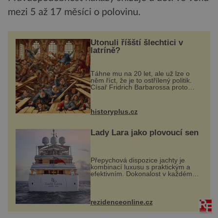
mezi 5 až 17 měsíci o polovinu.
Utonuli říšští šlechtici v
latríně?
Táhne mu na 20 let, ale už lze o
něm říct, že je to ostřílený politik.
Císař Fridrich Barbarossa proto
posílá svého syna a dědice
Jindřicha VI. do Erfurtu, aby se stal
prostředníkem při řešení sporu m...
historyplus.cz
Lady Lara jako plovoucí sen
Přepychová dispozice jachty je
kombinací luxusu s praktickým a
efektivním. Dokonalost v každém
detailu představuje značka Fendi
Casa, kterou byly vybaveny její
paluby. Monacký přístav nabízí
každoročn...
rezidenceonline.cz