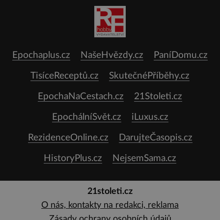
Epochaplus.cz
NašeHvězdy.cz
PaníDomu.cz
TisíceReceptů.cz
SkutečnéPříběhy.cz
EpochaNaCestach.cz
21Stoleti.cz
EpochálníSvět.cz
iLuxus.cz
RezidenceOnline.cz
DarujteČasopis.cz
HistoryPlus.cz
NejsemSama.cz
21stoleti.cz
O nás, kontakty na redakci, reklama
Zásady ochrany osobních údajů