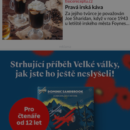
tisicereceptu.cz
marně v paměti lovíte název
Pravá irská káva
knížky, kterou jste nedávno
přečetli. Je to opravdu tak, s
Za jejího tvůrce je považován
věkem jako kdyby se paměť
Joe Sharidan, když v roce 1943
rozhodla stávkovat. Cvičte
u letiště irského města Foynes
obsluhoval Američany, kteří
kvůli špatnému počasí nemohli
pokračovat v cestě. Povzbudil
je tehdy kávou,
reklama