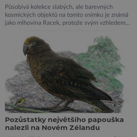
Působivá kolekce slabých, ale barevných
kosmických objektů na tomto snímku je známá
jako mlhovina Racek, protože svým vzhledem
připomíná ptáka v letu. Útvar tvoří oblaky
prachu, vodíku, hélia a malého množství těžších
chemických prvků. Celá oblast je místem zrodu
nových hvězd. Mimořádné rozlišení tohoto
záběru pořízeného pomocí přehlídkového
teleskopu ESO/VST odhaluje detaily
jednotlivých astronomických objektů, […]
Pozůstatky největšího papouška
nalezli na Novém Zélandu