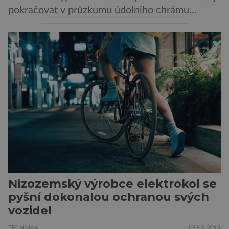
pokračovat v průzkumu údolního chrámu
faraona Niuserrea a okolí hrobky hodnostáře
Ceje. Lucie Jirásková z Českého
egyptologického ústavu FF UK řekla, že je
v plánu také zpracování vykopaných předmětů.
„V průběhu výzkumů není moc času na
zpracování nálezů. Necháváme si na to tedy
měsíc, kdy […]
Nizozemský výrobce elektrokol se
pyšní dokonalou ochranou svých
vozidel
TECHNIKA
8.8.2019