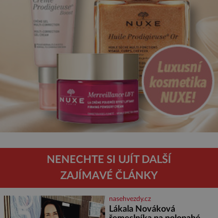
NENECHTE SI UJÍT DALŠÍ
ZAJÍMAVÉ ČLÁNKY
nasehvezdy.cz
Lákala Nováková