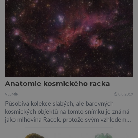
Anatomie kosmického racka
VESMÍR
8.8.2019
Působivá kolekce slabých, ale barevných
kosmických objektů na tomto snímku je známá
jako mlhovina Racek, protože svým vzhledem
připomíná ptáka v letu. Útvar tvoří oblaky
prachu, vodíku, hélia a malého množství těžších