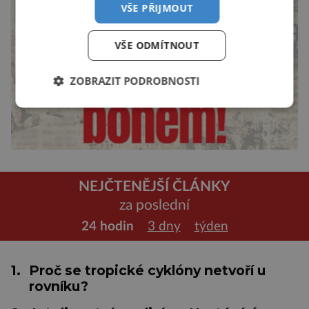
VŠE PŘIJMOUT
VŠE ODMÍTNOUT
ZOBRAZIT PODROBNOSTI
NEJČTENĚJŠÍ ČLÁNKY
za poslední
24 hodin
3 dny
týden
1.
Proč se tropické cyklóny netvoří u
rovníku?