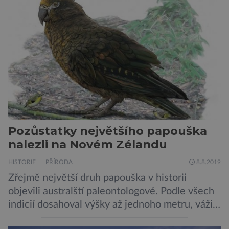
chemických prvků. Celá oblast je místem zrodu
nových hvězd. Mimořádné rozlišení tohoto
záběru pořízeného pomocí přehlídkového
teleskopu ESO/VST odhaluje detaily
jednotlivých astronomických objektů, […]
Pozůstatky největšího papouška
nalezli na Novém Zélandu
HISTORIE
PŘÍRODA
8.8.2019
Zřejmě největší druh papouška v historii
objevili australští paleontologové. Podle všech
indicií dosahoval výšky až jednoho metru, vážil
asi 7 kilogramů, nelétal a mohl se chlubit