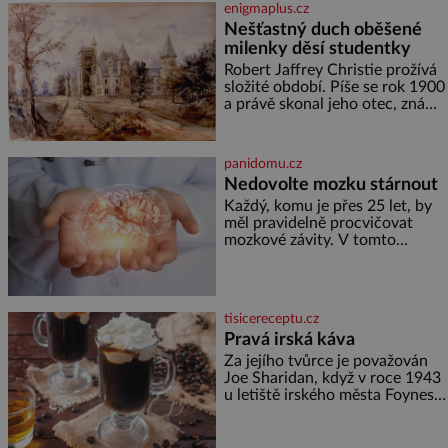
nikdo neodvážil podzemní
enigmaplus.cz
hrobku otevřít a její poklop tak
Nešťastný duch oběšené
raději jen skrápí svěcenou
milenky děsí studentky
vodou. Za několik dní divné
burácení skutečně ustane. Když
Robert Jaffrey Christie prožívá
o mnoho let později hrobku
složité období. Píše se rok 1900
a právě skonal jeho otec, známý
továrník William Mellis Christie
(1829–1900). Smutná událost je
ale doprovázena ohromným
panidomu.cz
dědictvím
Nedovolte mozku stárnout
Každý, komu je přes 25 let, by
měl pravidelně procvičovat
mozkové závity. V tomto
období se totiž začíná
zhoršovat paměť. Možná máte
problém vzpomenout si na
jméno kolegy z práce. Nebo
tisicereceptu.cz
marně v paměti lovíte název
Pravá irská káva
knížky, kterou jste nedávno
přečetli. Je to opravdu tak, s
Za jejího tvůrce je považován
věkem jako kdyby se paměť
Joe Sharidan, když v roce 1943
rozhodla stávkovat. Cvičte
u letiště irského města Foynes
obsluhoval Američany, kteří
kvůli špatnému počasí nemohli
pokračovat v cestě. Povzbudil