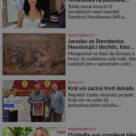
řemeslníka na polonahé
tělo!
Tohle nemá konce! O
šarvátkách mezi manželi
Sandrou Novákovou (44) a
Vojtěchem Moravcem (39) se
toho napsalo už hodně. Ale kdo
by doufal, že horká zem u
epochaplus.cz
herečky ze seriálu Ulice a
Jaroslav ze Šternberka:
režiséra vychladne,
Neexistující šlechtic, který
z Moravy vyžene Mongoly
Mongolové se tlačí do Evropy a
hrozí, že ovládnou celý svět. Ale
naštěstí jim v samotném srdci
Evropy stojí v cestě malé, ale
silné království, které dokáže
dobyvatelské hordy zastavit. Co
iluxus.cz
nedokáže žádná z asijských říší,
Král vín začíná třetí dekádu
co nedokážou Němci – to
Největší český vinařský projekt
dokáže český král. Nebo že by
Král vín ve svém již
ne? Mongolové od roku 1223
jednadvacátém ročníku
postupují podél Kaspického a
představil nejlepší domácí vína.
Azovského moře,
Ta vybírala odborná porota z
celkem 1260 vzorků od 157
vinařů. Král vín, který se – i pře
nejsemsama.cz
Ochlaďte své rozpálené tělo