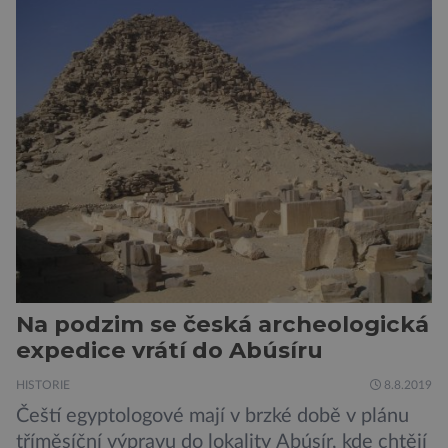
skutečně silným zobákem. Pták dostal
pojmenování Heracles inexpectatus a doba
jeho života je datována přibližně před 19
miliony lety. „Nový Zéland je dobře známý
svými velkými nelétavými ptáky. Dominantní
[…]
Na podzim se česká archeologická
expedice vrátí do Abúsíru
HISTORIE
8.8.2019
Čeští egyptologové mají v brzké době v plánu
tříměsíční výpravu do lokality Abúsír, kde chtějí