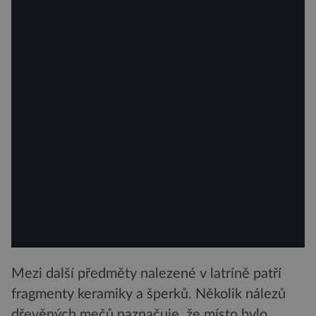
Mezi další předměty nalezené v latríně patří
fragmenty keramiky a šperků. Několik nálezů
dřevěných mečů naznačuje, že místo bylo