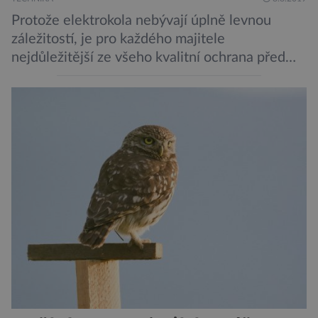
Protože elektrokola nebývají úplně levnou
záležitostí, je pro každého majitele
nejdůležitější ze všeho kvalitní ochrana před
krádeží. Toho si je dobře vědom i nizozemský
výrobce kol VanMoof, který bez mrknutí oka
tvrdí, že má tu nejlepší ochranu na světě.
Skutečně nepřehání? Pokud se podrobněji
podíváme na ochranu jejich elektrokol
Electrified S2 a X2, pak je […]