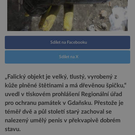
Sdílet na Facebooku
Sdílet na X
„Falický objekt je velký, tlustý, vyrobený z
kůže plněné štětinami a má dřevěnou špičku,“
uvedl v tiskovém prohlášení Regionální úřad
pro ochranu památek v Gdaňsku. Přestože je
téměř dvě a půl století starý zachoval se
nalezený umělý penis v překvapivě dobrém
stavu.