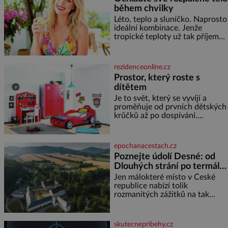
během chvilky
Léto, teplo a sluníčko. Naprosto
ideální kombinace. Jenže
tropické teploty už tak příjemné
nejsou. Víte, jakými potravinami
se můžete rychle ochladit? K
dyž se nám tropy zaryjí pod
rezidenceonline.cz
kůži, hledáme úlevu v bazénu
Prostor, který roste s
nebo pomocí klimatizace. Jenže
dítětem
ne vždycky můžeme být v jejich
blízkosti. Nemusíte však zoufat.
Je to svět, který se vyvíjí a
Pokud budete mít promyšlený
proměňuje od prvních dětských
jídelníček, žadné pařáky si na
krůčků až po dospívání.
vás
Správně navržený pokoj
podporuje bezpečí, kreativitu,
soustředění i odpočinek a
epochanacestach.cz
reaguje na každou etapu života
Poznejte údolí Desné: od
a specifické potřeby dítěte. Pro
Dlouhých strání po termální
nejmenší je klíčová
prameny
jednoduchost, měkkost a
Jen málokteré místo v České
bezpečí, proto by pokoj
republice nabízí tolik
miminka měl působit především
rozmanitých zážitků na tak
klidně a útulně. Předškolní věk
malém území jako údolí řeky
je
Desné v srdci Jeseníků. Během
jediného dne můžete
skutecnepribehy.cz