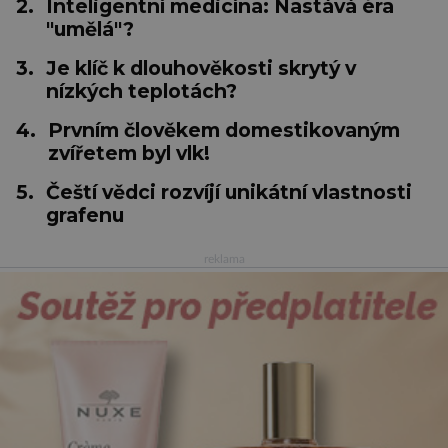
2.
Inteligentní medicína: Nastává éra
"umělá"?
3.
Je klíč k dlouhověkosti skrytý v
nízkých teplotách?
4.
Prvním člověkem domestikovaným
zvířetem byl vlk!
5.
Čeští vědci rozvíjí unikátní vlastnosti
grafenu
reklama