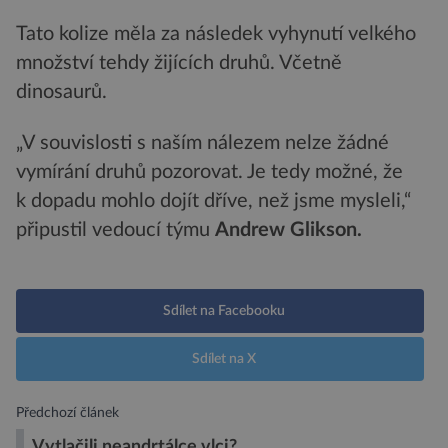
Tato kolize měla za následek vyhynutí velkého
množství tehdy žijících druhů. Včetně
dinosaurů.
„V souvislosti s naším nálezem nelze žádné
vymírání druhů pozorovat. Je tedy možné, že
k dopadu mohlo dojít dříve, než jsme mysleli,“
připustil vedoucí týmu
Andrew Glikson.
Sdílet na Facebooku
Sdílet na X
Předchozí článek
Vytlačili neandrtálce vlci?