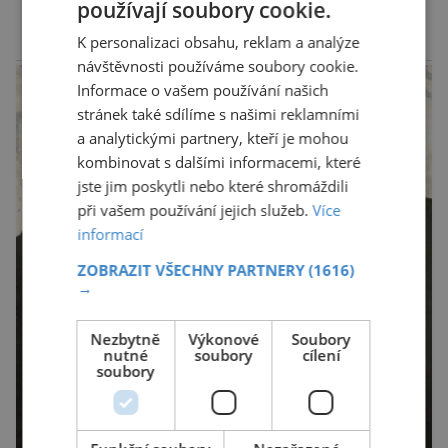
používají soubory cookie.
kontrolního a zkušebního ústavu zemědělského
(ÚKZÚZ) podřízeného ministerstvu
K personalizaci obsahu, reklam a analýze
reklama
návštěvnosti používáme soubory cookie.
zemědělství. Ornitologové varují, že v ohrožení
Informace o vašem používání našich
je mnoho živočichů a především […]
stránek také sdílíme s našimi reklamními
a analytickými partnery, kteří je mohou
kombinovat s dalšími informacemi, které
jste jim poskytli nebo které shromáždili
při vašem používání jejich služeb.
Více
informací
ZOBRAZIT VŠECHNY PARTNERY
(1616)
→
Nezbytně
Výkonové
Soubory
nutné
soubory
cílení
soubory