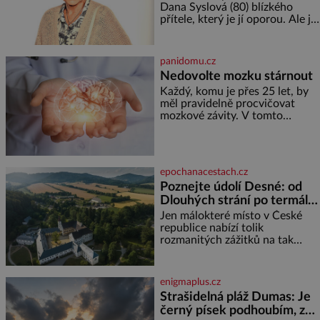
bezpečí, proto by pokoj
Dana Syslová (80) blízkého
miminka měl působit především
přítele, který je jí oporou. Ale je
klidně a útulně. Předškolní věk
to ještě vůbec pravda? V
je
posledních dnech čím dál
častěji mluví o svém odchodu.
panidomu.cz
Dohnala ji snad samota? Půs
Nedovolte mozku stárnout
Každý, komu je přes 25 let, by
měl pravidelně procvičovat
mozkové závity. V tomto
období se totiž začíná
zhoršovat paměť. Možná máte
problém vzpomenout si na
jméno kolegy z práce. Nebo
epochanacestach.cz
marně v paměti lovíte název
Poznejte údolí Desné: od
knížky, kterou jste nedávno
Dlouhých strání po termální
přečetli. Je to opravdu tak, s
věkem jako kdyby se paměť
prameny
Jen málokteré místo v České
rozhodla stávkovat. Cvičte
republice nabízí tolik
rozmanitých zážitků na tak
malém území jako údolí řeky
Desné v srdci Jeseníků. Během
jediného dne můžete
enigmaplus.cz
nahlédnout do útrob jedné z
Strašidelná pláž Dumas: Je
nejvýznamnějších vodních
černý písek podhoubím, ze
elektráren v Evropě, vydat se na