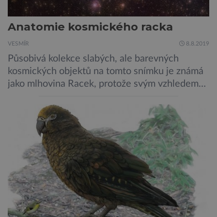
Anatomie kosmického racka
VESMÍR
8.8.2019
Působivá kolekce slabých, ale barevných
kosmických objektů na tomto snímku je známá
jako mlhovina Racek, protože svým vzhledem
připomíná ptáka v letu. Útvar tvoří oblaky
prachu, vodíku, hélia a malého množství těžších
chemických prvků. Celá oblast je místem zrodu
nových hvězd. Mimořádné rozlišení tohoto
záběru pořízeného pomocí přehlídkového
teleskopu ESO/VST odhaluje detaily
jednotlivých astronomických objektů, […]