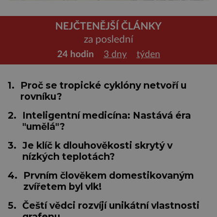
NEJČTENĚJŠÍ ČLÁNKY
za poslední
24 hodin
3 dny
týden
1.
Proč se tropické cyklóny netvoří u
rovníku?
2.
Inteligentní medicína: Nastává éra
"umělá"?
3.
Je klíč k dlouhověkosti skrytý v
nízkých teplotách?
4.
Prvním člověkem domestikovaným
zvířetem byl vlk!
5.
Čeští vědci rozvíjí unikátní vlastnosti
grafenu