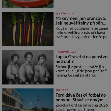
neslyšitelným pípáním, je
světlé pěny a postupně do nich
roztomilý a hodí se i pro
vmíchejte mascarpone, aby
chovatele začátečníky. Jedná
vznikl hladký
epochaplus.cz
se o nenáročného klidného
Mrkev není jen oranžová.
ptáčka, který většinu dne jen
Její neuvěřitelný příběh
posedává. Hodně času tráví na
zemi, kde sbírá zbytky semínek
začíná fialovou barvou
Když dnes vytáhneme ze země
Jeho domovinou je prakticky
mrkev, většina z nás očekává
celá Austrálie s výjimkou
sytě oranžový kořen. Jenže po
pobřežní oblasti.
většinu své historie je mrkev
všechno možné, jen ne
oranžová. Je fialová, žlutá, bílá,
historyplus.cz
někdy dokonce téměř černá. Až
Lapka Grasel si na panstvo
díky stovkám let pečlivého
netroufl?
šlechtění se z ní stává zelenina,
bez které si českou zahradu ani
Strhne ji z postele, sváže ji a
nedokážeme představit. Její
krutě zbije. „Kde jsou peníze?“
příběh je
naléhá Grasel na starou
švadlenku. Když mu to
neprozradí – ostatně ani
nemůže, protože žádné nemá,
iluxus.cz
spokojí se lupič s několika
Ford dává český fotbal do
měďáky a štůčky látky. Zraněná
pohybu. Stává se novým
žena pár dní nato umírá. Je to
partnerem FAČR
muž nebývale krutý. Jeho činy
Značka Ford se od srpna 2026
budí hrůzu ještě dlouho po jeho
stává novým partnerem