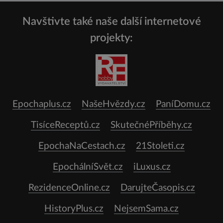
Navštivte také naše další internetové
projekty:
Epochaplus.cz
NašeHvězdy.cz
PaníDomu.cz
TisíceReceptů.cz
SkutečnéPříběhy.cz
EpochaNaCestach.cz
21Stoleti.cz
EpochálníSvět.cz
iLuxus.cz
RezidenceOnline.cz
DarujteČasopis.cz
HistoryPlus.cz
NejsemSama.cz