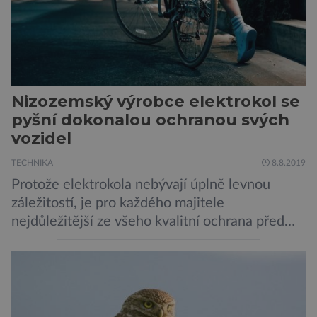
Nizozemský výrobce elektrokol se
pyšní dokonalou ochranou svých
vozidel
TECHNIKA
8.8.2019
Protože elektrokola nebývají úplně levnou
záležitostí, je pro každého majitele
nejdůležitější ze všeho kvalitní ochrana před
krádeží. Toho si je dobře vědom i nizozemský
výrobce kol VanMoof, který bez mrknutí oka
tvrdí, že má tu nejlepší ochranu na světě.
Skutečně nepřehání? Pokud se podrobněji
podíváme na ochranu jejich elektrokol