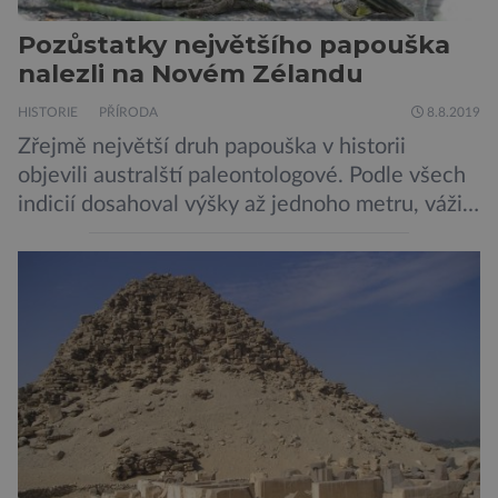
Pozůstatky největšího papouška
nalezli na Novém Zélandu
HISTORIE
PŘÍRODA
8.8.2019
Zřejmě největší druh papouška v historii
objevili australští paleontologové. Podle všech
indicií dosahoval výšky až jednoho metru, vážil
asi 7 kilogramů, nelétal a mohl se chlubit
skutečně silným zobákem. Pták dostal
pojmenování Heracles inexpectatus a doba
jeho života je datována přibližně před 19
miliony lety. „Nový Zéland je dobře známý
svými velkými nelétavými ptáky. Dominantní
[…]