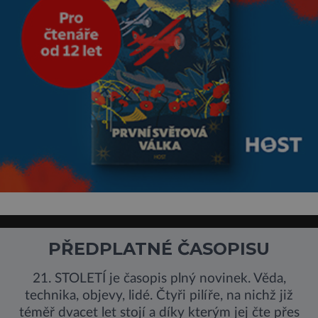
PŘEDPLATNÉ ČASOPISU
21. STOLETÍ je časopis plný novinek. Věda,
technika, objevy, lidé. Čtyři pilíře, na nichž již
téměř dvacet let stojí a díky kterým jej čte přes