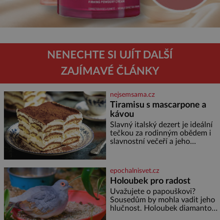
NENECHTE SI UJÍT DALŠÍ
ZAJÍMAVÉ ČLÁNKY
nejsemsama.cz
Tiramisu s mascarpone a
kávou
Slavný italský dezert je ideální
tečkou za rodinným obědem i
slavnostní večeří a jeho
příprava je jednodušší, než se
může zdát. Ingredience pro 4
osoby: 250 g mascarpone 3
epochalnisvet.cz
vejce 80 g cukru 200 g
Holoubek pro radost
cukrářských piškotů 250 ml
Uvažujete o papouškovi?
silné kávy 2 lžíce amaretta
Sousedům by mohla vadit jeho
kakao na posypání Postup:
hlučnost. Holoubek diamantový
Oddělte žloutky od bílků.
komunikuje téměř
Žloutky vyšlehejte s cukrem do