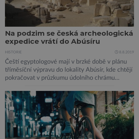
Na podzim se česká archeologická
expedice vrátí do Abúsíru
HISTORIE
8.8.2019
Čeští egyptologové mají v brzké době v plánu
tříměsíční výpravu do lokality Abúsír, kde chtějí
pokračovat v průzkumu údolního chrámu
faraona Niuserrea a okolí hrobky hodnostáře
Ceje. Lucie Jirásková z Českého
egyptologického ústavu FF UK řekla, že je
v plánu také zpracování vykopaných předmětů.
„V průběhu výzkumů není moc času na
zpracování nálezů. Necháváme si na to tedy
měsíc, kdy […]