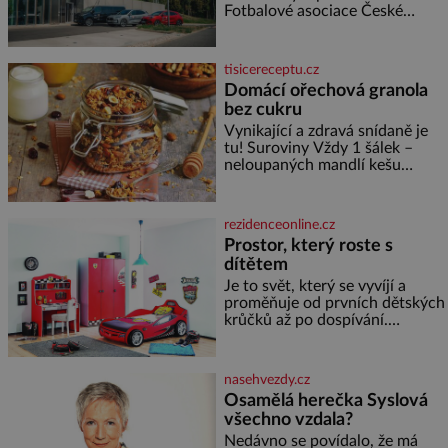
smrti
Fotbalové asociace České
republiky. V rámci tříleté
spolupráce zajistí mobilitu
asociace, reprezentačních týmů
tisicereceptu.cz
i českého fotbalu v regionech.
Domácí ořechová granola
Partner
bez cukru
Vynikající a zdravá snídaně je
tu! Suroviny Vždy 1 šálek –
neloupaných mandlí kešu
ořechů vlašských ořechů
slunečnicových semínek
semínek dýně rozinek 3 šálky
rezidenceonline.cz
ovesných vloček 1 lžíce mlet
Prostor, který roste s
dítětem
Je to svět, který se vyvíjí a
proměňuje od prvních dětských
krůčků až po dospívání.
Správně navržený pokoj
podporuje bezpečí, kreativitu,
soustředění i odpočinek a
nasehvezdy.cz
reaguje na každou etapu života
Osamělá herečka Syslová
a specifické potřeby dítěte. Pro
všechno vzdala?
nejmenší je klíčová
jednoduchost, měkkost a
Nedávno se povídalo, že má