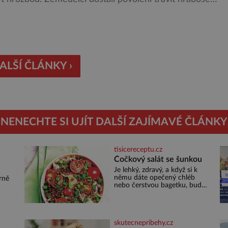
rozhozeným jedem. Od 5. srpna jim to umožňuje
utí Ústředního kontrolního a zkušebního ústavu
ského (ÚKZÚZ) podřízeného ministerstvu zemědělství.
gové varují, že v ohrožení je mnoho živočichů a
ím […]
ALŠÍ ČLÁNKY ›
NENECHTE SI UJÍT DALŠÍ ZAJÍMAVÉ ČLÁNKY
tisicereceptu.cz
Čočkový salát se šunkou
Je lehký, zdravý, a když si k
u
němu dáte opečený chléb
rně
nebo čerstvou bagetku, bude
chutnat jedna báseň.
Suroviny 250 g vaší oblíbené
čočky 150 g cherry rajčátek 1
né
velká červená cibule 2 lžíce
out
skutecnepribehy.cz
ám