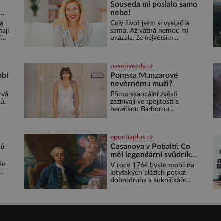
Souseda mi poslalo samo
nebe!
ní
la
Celý život jsem si vystačila
ají
sama. Až vážná nemoc mi
í
ukázala, že největším
bohatstvím nejsou peníze ani
ží a
vlastní byt, ale člověk, který je
hno,
ochotný podat pomocnou
nasehvezdy.cz
ruku. Vždycky jsem byla spíš
 to,
samotářka. Nepotřebovala
obí
Pomsta Munzarové
jsem kolem sebe partu
nevěrnému muži?
kamarádek ani partnera.
 tak
trvá
Přímo skandální zvěsti
Stačily mi knihy, práce a
ů.
zaznívají ve spojitosti s
být
hlavně klid. Hned po studiích
herečkou Barborou
jsem odešla z rodného města,
Munzarovou (54) a hercem
Martinem Trnavským (56).
du –
Munzarová měla být totiž
epochaplus.cz
ku.
viděna s jakýmsi sympaťákem,
t
s nímž se velmi družně, až d
lů
Casanova v Pobaltí: Co
 se
měl legendární svůdník
síc
společného se
že
V roce 1764 byste mohli na
svobodnými zednáři?
lotyšských plážích potkat
dobrodruha a sukničkáře
mů
Giacoma Casanovu. Jeho
t o
cesta k Baltskému moři však
nebyla turistickým výletem,
sobě
ale ryze pracovní cestou se
se
zištnými úmysly. Jaký cíl