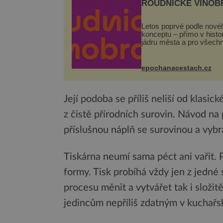
ROUDNICKÉ VINOB
Letos poprvé podle nové
konceptu – přímo v hist
jádru města a pro všech
zcela zdarma. Hlavní pr
se odehraje na Karlově a
Husově náměstí. Návště
epochanacestach.cz
se mohou těšit na víno, 
pes...
Její podoba se příliš neliší od klasic
z čistě přírodních surovin. Návod na 
příslušnou náplň se surovinou a vybrat
Tiskárna neumí sama péct ani vařit.
formy. Tisk probíhá vždy jen z jedné
procesu měnit a vytvářet tak i složit
jedincům nepříliš zdatným v kuchař