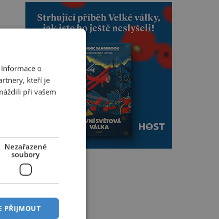
 Informace o
tnery, kteří je
máždili při vašem
Nezařazené
soubory
E PŘIJMOUT