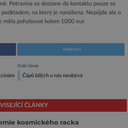
dné. Potravina se dostane do kontaktu pouze se
podkladem, na který je nanášena. Nepůjde ale o
 se měla pohybovat kolem 1000 eur.
Sdílet na X
Další článek
kcínám
Čápů bílých u nás neubývá
VISEJÍCÍ ČLÁNKY
omie kosmického racka