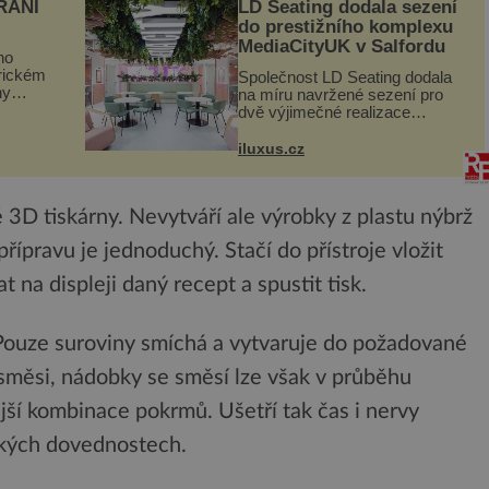
RANÍ
LD Seating dodala sezení
do prestižního komplexu
MediaCityUK v Salfordu
ho
orickém
Společnost LD Seating dodala
ny
na míru navržené sezení pro
ogram
dvě výjimečné realizace
kanceláří v areálu MediaCityUK
vníci
v anglickém Salfordu –
iluxus.cz
burčák,
konkrétně do budov Blue Tower
a Orange Tower. Komplex
budov Media...
ké 3D tiskárny. Nevytváří ale výrobky z plastu nýbrž
přípravu je jednoduchý. Stačí do přístroje vložit
 na displeji daný recept a spustit tisk.
 Pouze suroviny smíchá a vytvaruje do požadované
 směsi, nádobky se směsí lze však v průběhu
ější kombinace pokrmů. Ušetří tak čas i nervy
ských dovednostech.