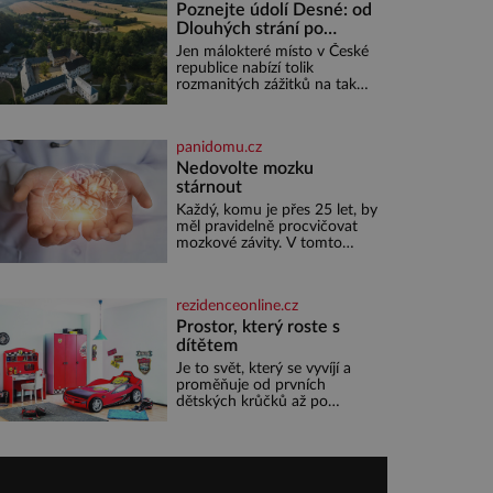
se – i pře
Poznejte údolí Desné: od
Dlouhých strání po
termální prameny
Jen málokteré místo v České
republice nabízí tolik
rozmanitých zážitků na tak
malém území jako údolí řeky
Desné v srdci Jeseníků.
Během jediného dne můžete
panidomu.cz
nahlédnout do útrob jedné z
nejvýznamnějších vodních
Nedovolte mozku
elektráren v Evropě, vydat se
stárnout
na horské hřebeny, projet se
Každý, komu je přes 25 let, by
na koloběžce a den zakončit
měl pravidelně procvičovat
poznáváním památek ve
mozkové závity. V tomto
Velkých Losinách nebo v
období se totiž začíná
termálním
zhoršovat paměť. Možná
máte problém vzpomenout si
rezidenceonline.cz
na jméno kolegy z práce.
Nebo marně v paměti lovíte
Prostor, který roste s
název knížky, kterou jste
dítětem
nedávno přečetli. Je to
Je to svět, který se vyvíjí a
opravdu tak, s věkem jako
proměňuje od prvních
kdyby se paměť rozhodla
dětských krůčků až po
stávkovat. Cvičte
dospívání. Správně navržený
pokoj podporuje bezpečí,
kreativitu, soustředění i
odpočinek a reaguje na
každou etapu života a