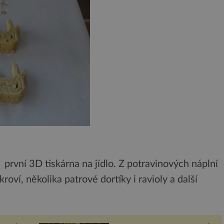
h první 3D tiskárna na jídlo. Z potravinových náplní
oví, několika patrové dortíky i ravioly a další