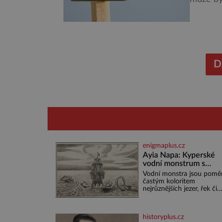
plošně 
rozhodn
zeměděl
Ornitolo
předevš
D
enigmaplus.cz
Ayia Napa: Kyperské
vodní monstrum s
mírumilovnou povaho
Vodní monstra jsou pomě
častým koloritem
nejrůznějších jezer, řek či
ostrovů. Mnozí skeptici to
přikládají hlavně snaze da
místo zviditelnit a přitáhn
historyplus.cz
k němu pozornost záhad