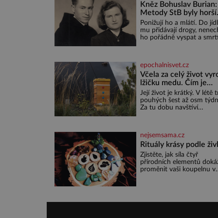
nakloněných turi
Kněz Bohuslav Burian:
Metody StB byly horší
než gestapácké trýzně
Ponižují ho a mlátí. Do jíd
mu přidávají drogy, nenech
ho pořádně vyspat a smrt
vyhrožují i jeho nejbližším.
Burian kruté týrání nevydr
estébákům podepíše všec
epochalnisvet.cz
co po něm chtějí. Svým
podpisem jim potvrdí také
Včela za celý život vyr
že na něj během výslechů
lžičku medu. Čím je
nikdo nevyvíjel fyzický ani
pražský med ze střech
Její život je krátký. V létě 
psychický nátlak. Syn
ceněný?
pouhých šest až osm týdn
brněnského řezníka chce 
Za tu dobu navštíví
knězem a
desetitisíce květů, nalétá
stovky kilometrů a vyrobí
přibližně devět gramů me
nejsemsama.cz
zhruba jednu čajovou lžič
Sama o sobě se může zdá
Rituály krásy podle živ
bezvýznamná. Teprve když
Zjistěte, jak síla čtyř
spojí s dalšími desítkami ti
přírodních elementů doká
příslušnic svého včelstva,
proměnit vaši koupelnu v
vznikne jeden z
posvátný prostor pro
nejdokonalejších organis
omlazení těla i zklidnění
unavené mysli. Jak pečova
pleť a tělo v souladu s
hvězdami? Každá z nás v 
nese otisk vesmíru, který 