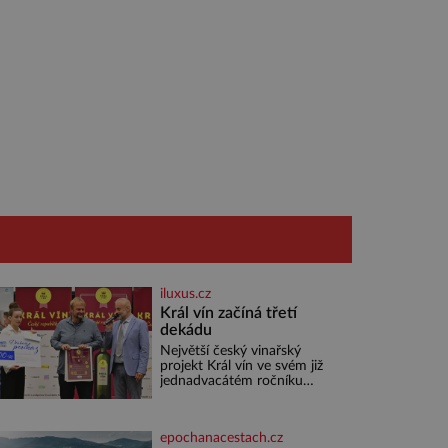
iluxus.cz
Král vín začíná třetí
dekádu
Největší český vinařský
projekt Král vín ve svém již
jednadvacátém ročníku
představil nejlepší domácí
vína. Ta vybírala odborná
porota z celkem 1260 vzorků
epochanacestach.cz
od 157 vinařů. Král vín, který