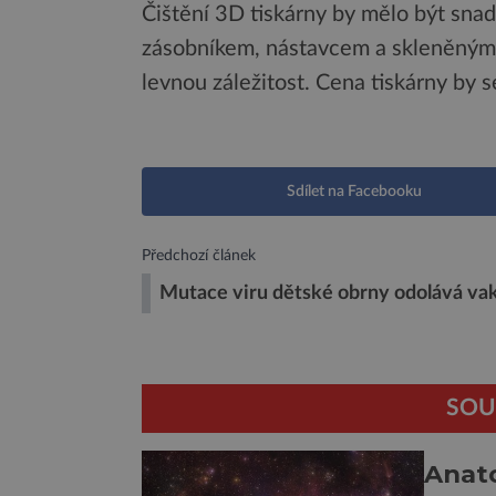
Čištění 3D tiskárny by mělo být sna
zásobníkem, nástavcem a skleněným 
levnou záležitost. Cena tiskárny by
Sdílet na Facebooku
Předchozí článek
Mutace viru dětské obrny odolává va
SOU
Anat