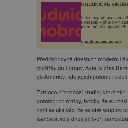
ROUDNICKÉ VINOB
Letos poprvé podle nové
konceptu – přímo v hist
jádru města a pro všech
zcela zdarma. Hlavní pr
se odehraje na Karlově a
Husově náměstí. Návště
epochanacestach.cz
se mohou těšit na víno, 
pes...
Předchůdkyně dnešních moderní lišk
rozšířily do Evropy, Asie, a přes Ber
do Ameriky, kde jejich potomci osídlil
Zatímco předchozí studie, které zko
potomci od matky, tvrdily, že euroasi
nyní se ukázalo, že se obě skupiny od
samostatně a dnes již tvoří samostat