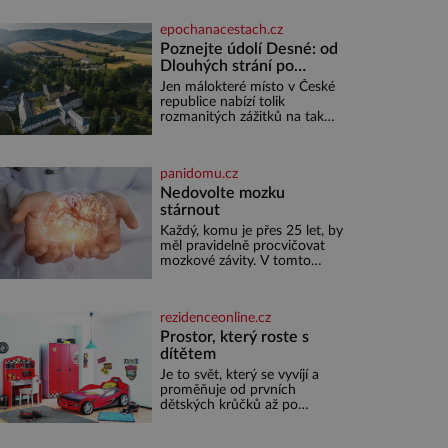
vína. Ta vybírala odborná
porota z celkem 1260 vzorků
epochanacestach.cz
od 157 vinařů. Král vín, který
se – i pře
Poznejte údolí Desné: od
Dlouhých strání po
termální prameny
Jen málokteré místo v České
republice nabízí tolik
rozmanitých zážitků na tak
malém území jako údolí řeky
Desné v srdci Jeseníků.
Během jediného dne můžete
panidomu.cz
nahlédnout do útrob jedné z
nejvýznamnějších vodních
Nedovolte mozku
elektráren v Evropě, vydat se
stárnout
na horské hřebeny, projet se
Každý, komu je přes 25 let, by
na koloběžce a den zakončit
měl pravidelně procvičovat
poznáváním památek ve
mozkové závity. V tomto
Velkých Losinách nebo v
období se totiž začíná
termálním
zhoršovat paměť. Možná
máte problém vzpomenout si
rezidenceonline.cz
na jméno kolegy z práce.
Nebo marně v paměti lovíte
Prostor, který roste s
název knížky, kterou jste
dítětem
nedávno přečetli. Je to
Je to svět, který se vyvíjí a
opravdu tak, s věkem jako
proměňuje od prvních
kdyby se paměť rozhodla
dětských krůčků až po
stávkovat. Cvičte
dospívání. Správně navržený
pokoj podporuje bezpečí,