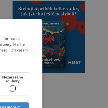
 Informace o
tnery, kteří je
máždili při vašem
Nezařazené
soubory
E PŘIJMOUT