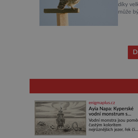
díky ve
může být
plošně 
rozhodn
zeměděl
Ornitolo
předevš
D
enigmaplus.cz
Ayia Napa: Kyperské
vodní monstrum s
mírumilovnou povaho
Vodní monstra jsou pomě
častým koloritem
nejrůznějších jezer, řek či
ostrovů. Mnozí skeptici to