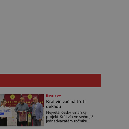
iluxus.cz
Král vín začíná třetí
dekádu
Největší český vinařský
projekt Král vín ve svém již
jednadvacátém ročníku
představil nejlepší domácí