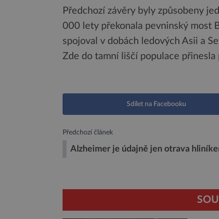
Předchozí závěry byly způsobeny jedn
000 lety překonala pevninský most Be
spojoval v dobách ledových Asii a Se
Zde do tamní liščí populace přinesla
Sdílet na Facebooku
Předchozí článek
Alzheimer je údajně jen otrava hliník
SOU