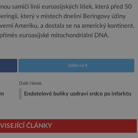
ou samičí linií euroasijských lišek, která před 50
ringii, který v místech dnešní Beringovy úžiny
verní Ameriku, a dostala se na americký kontinent.
 příměs euroasijské mitochondriální DNA.
Sdílet na X
Další článek
em
Endotelové buňky uzdraví srdce po infarktu
VISEJÍCÍ ČLÁNKY