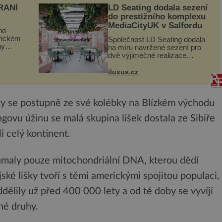
RANÍ
LD Seating dodala sezení
do prestižního komplexu
MediaCityUK v Salfordu
ho
orickém
Společnost LD Seating dodala
ny
na míru navržené sezení pro
ogram
dvě výjimečné realizace
kanceláří v areálu MediaCityUK
vníci
v anglickém Salfordu –
iluxus.cz
burčák,
konkrétně do budov Blue Tower
a Orange Tower. Komplex
budov Media...
y se postupně ze své kolébky na Blízkém východu
ingovu úžinu se malá skupina lišek dostala ze Sibiře
i celý kontinent.
umaly pouze mitochondriální DNA, kterou dědí
jské lišky tvoří s těmi americkými spojitou populaci,
dělily už před 400 000 lety a od té doby se vyvíjí
né druhy.