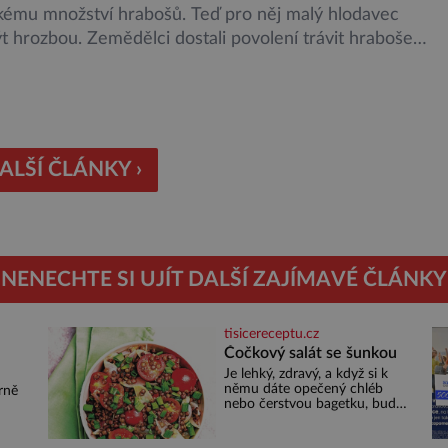
lkému množství hrabošů. Teď pro něj malý hlodavec
 hrozbou. Zemědělci dostali povolení trávit hraboše
rozhozeným jedem. Od 5. srpna jim to umožňuje
utí Ústředního kontrolního a zkušebního ústavu
ského (ÚKZÚZ) podřízeného ministerstvu zemědělství.
gové varují, že v ohrožení je mnoho živočichů a
ím […]
ALŠÍ ČLÁNKY ›
NENECHTE SI UJÍT DALŠÍ ZAJÍMAVÉ ČLÁNKY
tisicereceptu.cz
Čočkový salát se šunkou
Je lehký, zdravý, a když si k
u
němu dáte opečený chléb
rně
nebo čerstvou bagetku, bude
chutnat jedna báseň.
Suroviny 250 g vaší oblíbené