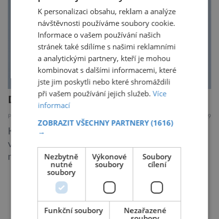
K personalizaci obsahu, reklam a analýze
návštěvnosti používáme soubory cookie.
Informace o vašem používání našich
stránek také sdílíme s našimi reklamními
a analytickými partnery, kteří je mohou
kombinovat s dalšími informacemi, které
jste jim poskytli nebo které shromáždili
při vašem používání jejich služeb.
Více
Další rána pro mizejícího sýčka
informací
PŘÍRODA
7.8.2019
ZOBRAZIT VŠECHNY PARTNERY
(1616)
→
Kriticky ohrožený sýček obecný letos
významně posílil populaci díky velkému
Nezbytně
Výkonové
Soubory
množství hrabošů. Teď pro něj malý hlodavec
nutné
soubory
cílení
může být hrozbou. Zemědělci dostali povolení
soubory
trávit hraboše plošně rozhozeným jedem. Od 5.
srpna jim to umožňuje rozhodnutí Ústředního
DALŠÍ ČLÁNKY ›
kontrolního a zkušebního ústavu zemědělského
Funkční soubory
Nezařazené
soubory