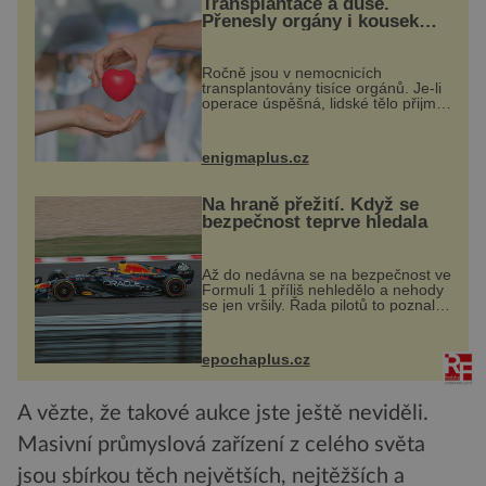
Transplantace a duše.
Přenesly orgány i kousek
osobnosti dárce?
Ročně jsou v nemocnicích
transplantovány tisíce orgánů. Je-li
operace úspěšná, lidské tělo přijme
darovaný orgán za své a pacient
může vést plnohodnotný život. Ale
co když při transplantaci
enigmaplus.cz
nepřijímám...
Na hraně přežití. Když se
bezpečnost teprve hledala
Až do nedávna se na bezpečnost ve
Formuli 1 příliš nehledělo a nehody
se jen vršily. Řada pilotů to poznala
na vlastní kůži, často s trvalými
následky nebo bohužel i ztrátou
života. Dnes nepochopiteln...
epochaplus.cz
A vězte, že takové aukce jste ještě neviděli.
Masivní průmyslová zařízení z celého světa
jsou sbírkou těch největších, nejtěžších a