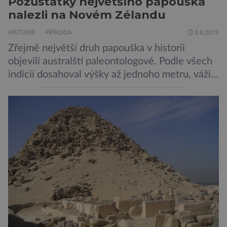
Pozůstatky největšího papouška
nalezli na Novém Zélandu
HISTORIE
PŘÍRODA
8.8.2019
Zřejmě největší druh papouška v historii
objevili australští paleontologové. Podle všech
indicií dosahoval výšky až jednoho metru, vážil
asi 7 kilogramů, nelétal a mohl se chlubit
skutečně silným zobákem. Pták dostal
pojmenování Heracles inexpectatus a doba
jeho života je datována přibližně před 19
miliony lety. „Nový Zéland je dobře známý
svými velkými nelétavými ptáky. Dominantní
[…]