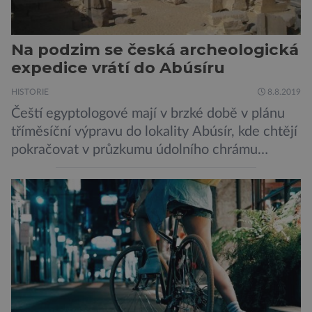
Na podzim se česká archeologická
expedice vrátí do Abúsíru
HISTORIE
8.8.2019
Čeští egyptologové mají v brzké době v plánu
tříměsíční výpravu do lokality Abúsír, kde chtějí
pokračovat v průzkumu údolního chrámu
faraona Niuserrea a okolí hrobky hodnostáře
Ceje. Lucie Jirásková z Českého
egyptologického ústavu FF UK řekla, že je
v plánu také zpracování vykopaných předmětů.
„V průběhu výzkumů není moc času na
zpracování nálezů. Necháváme si na to tedy
měsíc, kdy […]