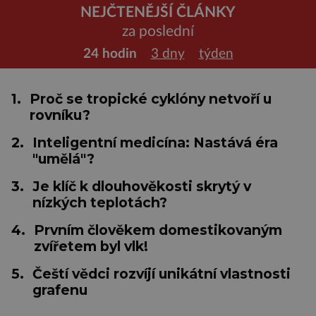
NEJČTENĚJŠÍ ČLÁNKY
za poslední
24 hodin
3 dny
týden
1.
Proč se tropické cyklóny netvoří u
rovníku?
2.
Inteligentní medicína: Nastává éra
"umělá"?
3.
Je klíč k dlouhověkosti skrytý v
nízkých teplotách?
4.
Prvním člověkem domestikovaným
zvířetem byl vlk!
5.
Čeští vědci rozvíjí unikátní vlastnosti
grafenu