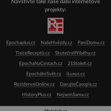
Navštivte také naše další internetové
projekty:
Epochaplus.cz
NašeHvězdy.cz
PaníDomu.cz
TisíceReceptů.cz
SkutečnéPříběhy.cz
EpochaNaCestach.cz
21Stoleti.cz
EpochálníSvět.cz
iLuxus.cz
RezidenceOnline.cz
DarujteČasopis.cz
HistoryPlus.cz
NejsemSama.cz