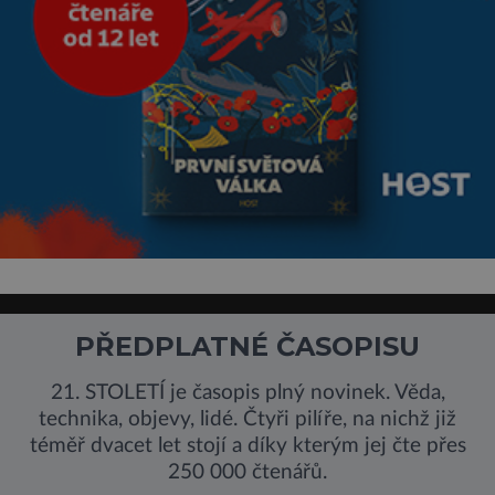
PŘEDPLATNÉ ČASOPISU
21. STOLETÍ je časopis plný novinek. Věda,
technika, objevy, lidé. Čtyři pilíře, na nichž již
téměř dvacet let stojí a díky kterým jej čte přes
250 000 čtenářů.