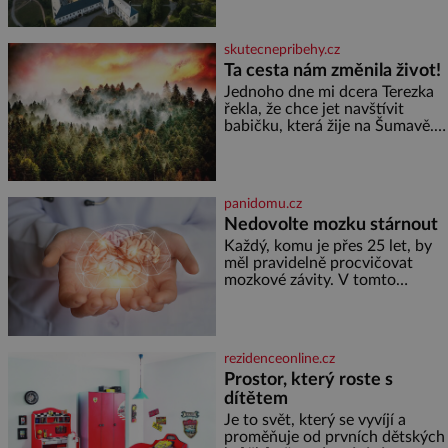
malém území jako údolí řeky
Desné v srdci Jeseníků. Během
jediného dne můžete
skutecnepribehy.cz
nahlédnout do útrob jedné z
Ta cesta nám změnila život!
nejvýznamnějších vodních
Jednoho dne mi dcera Terezka
elektráren v Evropě, vydat se na
řekla, že chce jet navštívit
horské hřebeny, projet se na
babičku, která žije na Šumavě.
koloběžce a den zakončit
Zarazilo mě to. Nikoho
poznáváním památek ve
takového jsme v naší rodině
Velkých Losinách nebo v
neměli. Naše pětiletá dcera
termálním
Terezka měla vždycky divokou
panidomu.cz
fantazii. Už odmalička milovala
Nedovolte mozku stárnout
svět pohádek. Každou chvilku
mi říkala, že se jí zdálo o
Každý, komu je přes 25 let, by
jednorožcích, krásných
měl pravidelně procvičovat
princeznách, statečných
mozkové závity. V tomto
rytířích a létajících dracích.
období se totiž začíná
zhoršovat paměť. Možná máte
problém vzpomenout si na
jméno kolegy z práce. Nebo
rezidenceonline.cz
marně v paměti lovíte název
Prostor, který roste s
knížky, kterou jste nedávno
dítětem
přečetli. Je to opravdu tak, s
věkem jako kdyby se paměť
Je to svět, který se vyvíjí a
rozhodla stávkovat. Cvičte
proměňuje od prvních dětských