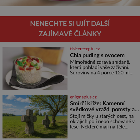
NENECHTE SI UJÍT DALŠÍ
ZAJÍMAVÉ ČLÁNKY
tisicereceptu.cz
Chia puding s ovocem
Mimořádně zdravá snídaně,
která pohladí vaše zažívání.
Suroviny na 4 porce 120 ml
kokosového mléka 30 g chia
semínek 1 lžíce medu Postup
Do misky či přímo do skleniček
nasypeme chia semí
enigmaplus.cz
Smírčí kříže: Kamenní
svědkové vražd, pomsty a
dávných vin
Stojí mlčky u starých cest, na
okrajích polí nebo schované v
lese. Některé mají na těle
vytesaný meč, jiné sekeru, v
dalším případě jde jen o prostý