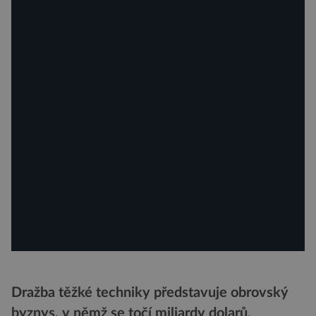
Dražba těžké techniky představuje obrovský
byznys, v němž se točí miliardy dolarů.