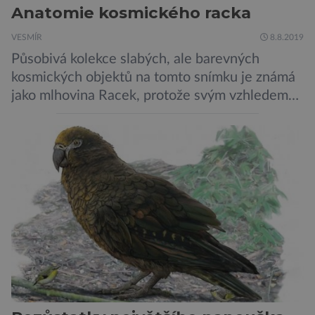
Anatomie kosmického racka
VESMÍR
8.8.2019
Působivá kolekce slabých, ale barevných
kosmických objektů na tomto snímku je známá
jako mlhovina Racek, protože svým vzhledem
připomíná ptáka v letu. Útvar tvoří oblaky
prachu, vodíku, hélia a malého množství těžších
chemických prvků. Celá oblast je místem zrodu
nových hvězd. Mimořádné rozlišení tohoto
záběru pořízeného pomocí přehlídkového
teleskopu ESO/VST odhaluje detaily
jednotlivých astronomických objektů, […]