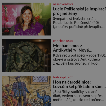
kříž. Na první pohled vypadají
nasehvezdy.cz
jako zapomenuté nábo
Lucie Polišenská je inspirací
pro jiné ženy
Sympatická hvězda seriálu
Polabí Lucie Polišenská (40)
fanoušky pořádně překvapila.
Žena, která je známa svou
přirozeností a na okázalou
módu si příliš nepotrpí, se
epochaplus.cz
vůbec poprvé postavila před
Mechanismus z
objekti
Antikythéry: Nové
výzkumy odhalují další
Když řečtí potápěči v roce 1901
překvapení o starověkém
objeví u ostrova Antikythéra
zrezivělý kus bronzu, nikdo
počítači
netuší, že drží v rukou jeden z
nejúžasnějších vynálezů
starověku. Až moderní
historyplus.cz
rentgenové tomografy odhalí
Hon na čarodějnice:
desítky ozubených kol ukrytých
Lovcům šel příkladem sám
uvnitř. Mechanismus z
král
Antikythéry je dnes považován
„Sestřičky, sudičky, v dlaně
za nejstarší známý analogový
dlaň, vedem se, nesem se přes
počítač na světě. Přesto ani po
moře, pláň, kouzlo teď točme
více než sto letech výzkumu
kol a kol.“ Čarodějnice na scéně