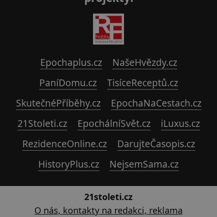
Epochaplus.cz
NašeHvězdy.cz
PaníDomu.cz
TisíceReceptů.cz
SkutečnéPříběhy.cz
EpochaNaCestach.cz
21Stoleti.cz
EpochálníSvět.cz
iLuxus.cz
RezidenceOnline.cz
DarujteČasopis.cz
HistoryPlus.cz
NejsemSama.cz
21stoleti.cz
O nás, kontakty na redakci, reklama