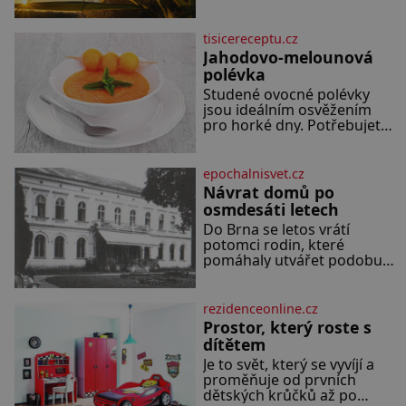
procházejí bez povšimnutí.
den zakončit poznáváním
Přesto právě rákos pomáhal
památek ve Velkých
stavět domy, vyrábět lodě,
Losinách nebo v termálním
tisicereceptu.cz
zapisovat první texty a
Jahodovo-melounová
inspiroval řadu pověstí. Tato
polévka
skromná, ale užitečná
Studené ovocné polévky
rostlina provází člověka už
jsou ideálním osvěžením
tisíce let. Většina lidí vnímá
pro horké dny. Potřebujete
rákos jen jako obyčejnou
200 g jahod 600 g žlutého
kulisu letního koupání. Stačí
melounu 100 ml sladkého
se však podívat
dezertního vína 50 g cukru
epochalnisvet.cz
krystal 1 lžíci medu 200 g
Návrat domů po
zakysané sm
osmdesáti letech
Do Brna se letos vrátí
potomci rodin, které
pomáhaly utvářet podobu
města, ale jejichž osudy
dramaticky přerušila druhá
světová válka. Příběhy rodů
rezidenceonline.cz
Placzek, Löw-Beer,
Prostor, který roste s
Fuhrmann, Kohn a Stiassni
dítětem
se stanou jednou z hlavních
Je to svět, který se vyvíjí a
dramaturgických linií
proměňuje od prvních
festivalu židovské kultury
dětských krůčků až po
ŠTETL FEST 2026. Některé