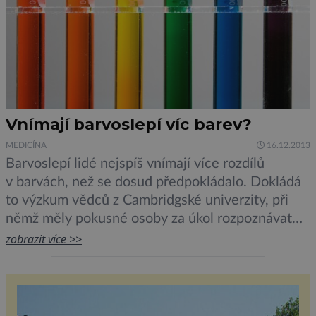
Vnímají barvoslepí víc barev?
MEDICÍNA
16.12.2013
Barvoslepí lidé nejspíš vnímají více rozdílů
v barvách, než se dosud předpokládalo. Dokládá
to výzkum vědců z Cambridgské univerzity, při
němž měly pokusné osoby za úkol rozpoznávat
páry barev. Prokázalo se, že pacienti s nejčastější
zobrazit více >>
formou barvosleposti na zelenou barvu
(deuteranomálií) jsou schopni rozeznat barevné
nuance, které lidé bez poruchy barvocitu vnímají
stejně. Vědci proto nyní předpokládají, že […]