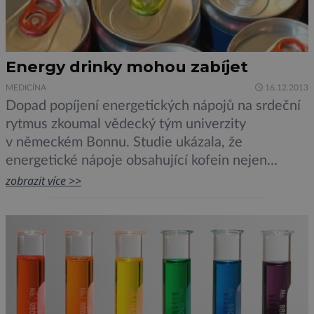
Energy drinky mohou zabíjet
MEDICÍNA
16.12.2013
Dopad popíjení energetických nápojů na srdeční
rytmus zkoumal vědecký tým univerzity
v německém Bonnu. Studie ukázala, že
energetické nápoje obsahující kofein nejen
zrychlují srdeční tep, ale také zesilují stahy
zobrazit více >>
srdečního svalu. To může v extrémních případech
způsobit i smrt. Množství kofeinu v tomto typu
nápojů bývá až třikrát vyšší než v hrnku kávy
nebo sklenici coly. „Dosud jsme přesně […]