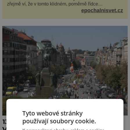
zřejmě ví, že v tomto klidném, poměrně řídce
navštěvovaném koutu vesnické Šumavy se nachází
epochalnisvet.cz
několi...
Tyto webové stránky
používají soubory cookie.
13.12. 1980: Tramvaje mizí z
Václaváku