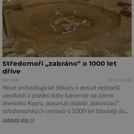
Středomoří „zabráno“ o 1000 let
dříve
HISTORIE
13.12.2013
Nové archeologické důkazy o dosud nejstarší
usedlosti z pozdní doby kamenné na území
dnešního Kypru, posunují období „kolonizací“
středomořských ostrovů o 1000 let hlouběji do
minulosti. Tak „hovoří“ analýza artefaktů, které
zobrazit více >>
archeologové našli v areálu kyperského naleziště