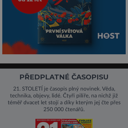
PŘEDPLATNÉ ČASOPISU
21. STOLETÍ je časopis plný novinek. Věda,
technika, objevy, lidé. Čtyři pilíře, na nichž již
téměř dvacet let stojí a díky kterým jej čte přes
250 000 čtenářů.