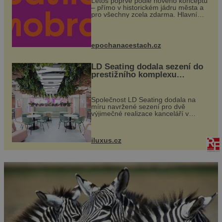
Letos poprvé podle nového konceptu
– přímo v historickém jádru města a
pro všechny zcela zdarma. Hlavní
program se odehraje na Karlově a
Husově náměstí. Návštěvníci se
mohou těšit na víno, burčák, pes...
epochanacestach.cz
LD Seating dodala sezení do
prestižního komplexu
MediaCityUK v Salfordu
Společnost LD Seating dodala na
míru navržené sezení pro dvě
výjimečné realizace kanceláří v
areálu MediaCityUK v anglickém
Salfordu – konkrétně do budov Blue
Tower a Orange Tower. Komplex
iluxus.cz
budov Media...