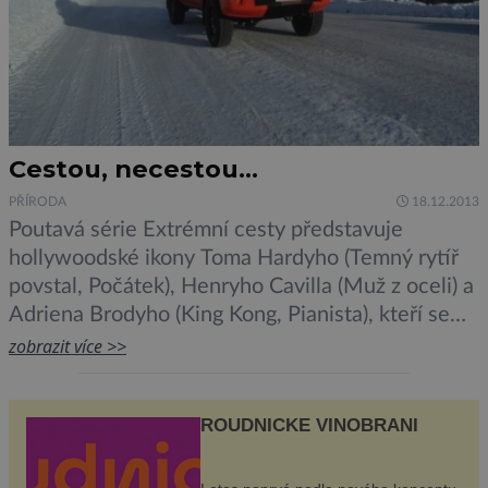
Cestou, necestou…
PŘÍRODA
18.12.2013
Poutavá série Extrémní cesty představuje
hollywoodské ikony Toma Hardyho (Temný rytíř
povstal, Počátek), Henryho Cavilla (Muž z oceli) a
Adriena Brodyho (King Kong, Pianista), kteří se
vydají na extrémní výlety nejnebezpečnějšími
zobrazit více >>
územími na světě. Sáhnou si na dno svých sil i
svých strojů a upozorní na problém přípravy,
ROUDNICKÉ VINOBRANÍ
vytrvalosti a výkonu na otevřené cestě. Přidáme
[…]