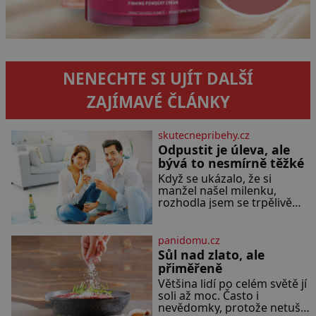
NENECHTE SI UJÍT DALŠÍ
ZAJÍMAVÉ ČLÁNKY
skutecnepribehy.cz
Odpustit je úleva, ale
bývá to nesmírně těžké
Když se ukázalo, že si
manžel našel milenku,
rozhodla jsem se trpělivě
vyčkávat, přesvědčena, že se
dříve či později vrátí k
rodině. Možná je to jedna z
panidomu.cz
nejtěžších věcí na světě. Ale
Sůl nad zlato, ale
každý, kdo s tím má nějaké
přiměřeně
zkušenosti, se zapřísahá, že
Většina lidí po celém světě jí
pokud odpustíte, znatelně
soli až moc. Často i
se vám uleví. Když se ke
nevědomky, protože netuší,
mně doneslo, že si manžel