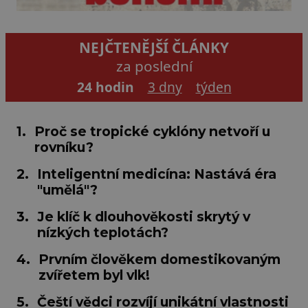
NEJČTENĚJŠÍ ČLÁNKY
za poslední
24 hodin
3 dny
týden
1.
Proč se tropické cyklóny netvoří u
rovníku?
2.
Inteligentní medicína: Nastává éra
"umělá"?
3.
Je klíč k dlouhověkosti skrytý v
nízkých teplotách?
4.
Prvním člověkem domestikovaným
zvířetem byl vlk!
5.
Čeští vědci rozvíjí unikátní vlastnosti