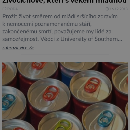
Živočichové, kteří s věkem mládnou
PŘÍRODA
16.12.2013
Prožít život směrem od mládí sršícího zdravím
k nemocemi poznamenanému stáří,
zakončenému smrtí, považujeme my lidé za
samozřejmost. Vědci z University of Southern
Denmark však zjistili, že u řady živočichů je
zobrazit více >>
proces stárnutí a umírání mnohem rozmanitější.
Dánští vědci si vzali na paškál čtyřicet šest velmi
odlišných druhů organismů od řas a hub až po
bezobratlé živočichy […]