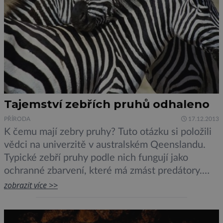
Tajemství zebřích pruhů odhaleno
PŘÍRODA
17.12.2013
K čemu mají zebry pruhy? Tuto otázku si položili
vědci na univerzitě v australském Qeenslandu.
Typické zebří pruhy podle nich fungují jako
ochranné zbarvení, které má zmást predátory.
Když se dá stádo zeber na útěk, není jeho pohyb
zobrazit více >>
díky optickému efektu vlnících se pruhů téměř
znát. Než se jejich lovec vzpamatuje, kořist je
pryč. „Zebří pruhy byly […]