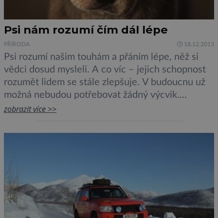
Psi nám rozumí čím dál lépe
PŘÍRODA
18.12.2013
Psi rozumí našim touhám a přáním lépe, něž si
vědci dosud mysleli. A co víc – jejich schopnost
rozumět lidem se stále zlepšuje. V budoucnu už
možná nebudou potřebovat žádný výcvik.
Požadavky svého pána totiž splní zcela
zobrazit více >>
automaticky. Vědci na univerzitě ve skotském
Dundee zkoumali chování dvaceti čtyř psích
miláčků. Zajímalo je, zda a jakým způsobem […]