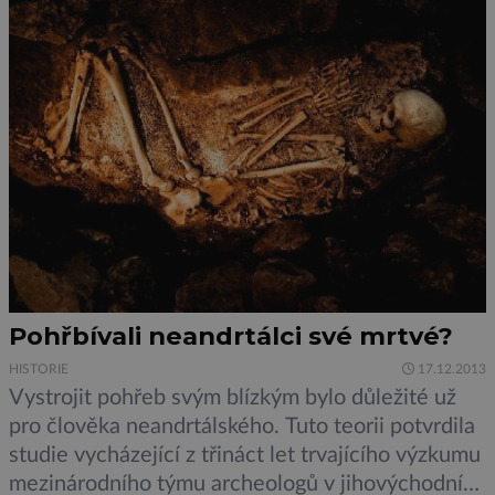
Pohřbívali neandrtálci své mrtvé?
HISTORIE
17.12.2013
Vystrojit pohřeb svým blízkým bylo důležité už
pro člověka neandrtálského. Tuto teorii potvrdila
studie vycházející z třináct let trvajícího výzkumu
mezinárodního týmu archeologů v jihovýchodní