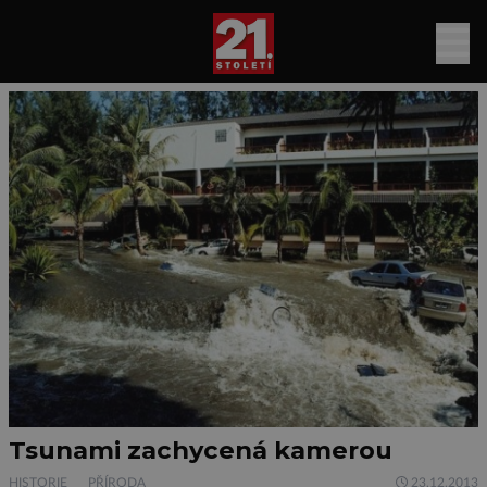
Tsunami zachycená kamerou
HISTORIE
PŘÍRODA
23.12.2013