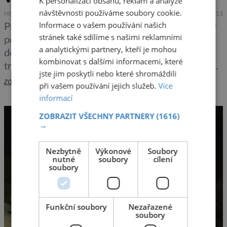
K personalizaci obsahu, reklam a analýze
návštěvnosti používáme soubory cookie.
HISTORIE
TECHNIKA
13.12.2013
Informace o vašem používání našich
Přesně před 33 lety, 13. prosince 1980, zmizely
stránek také sdílíme s našimi reklamními
poslední tramvaje, které do té doby brázdily po
a analytickými partnery, kteří je mohou
délce naše nejvěhlasnější náměstí. Tramvajová
kombinovat s dalšími informacemi, které
trať zde v období 1884-1980 spokovala Můstek s
jste jim poskytli nebo které shromáždili
Národním muzeem. Po zrušení se centrum
zobrazit více >>
při vašem používání jejich služeb.
Více
tramvajové dopravy přesunulo na Karlovo
informací
náměstí, ale v poslední době se stále častěji
ZOBRAZIT VŠECHNY PARTNERY
(1616)
spekuluje, že bude stará tramvajová linka po […]
→
Nezbytně
Výkonové
Soubory
nutné
soubory
cílení
soubory
Funkční soubory
Nezařazené
soubory