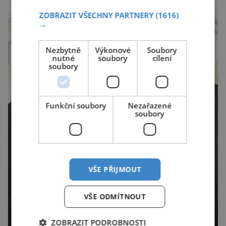
(ÚKZÚZ) podřízeného ministerstvu
reklama
ZOBRAZIT VŠECHNY PARTNERY
(1616)
zemědělství. Ornitologové varují, že v ohrožení
→
je mnoho živočichů a především […]
Nezbytně
Výkonové
Soubory
nutné
soubory
cílení
soubory
Funkční soubory
Nezařazené
soubory
VŠE PŘIJMOUT
VŠE ODMÍTNOUT
ZOBRAZIT PODROBNOSTI