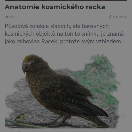
Anatomie kosmického racka
VESMÍR
8.8.2019
Působivá kolekce slabých, ale barevných
kosmických objektů na tomto snímku je známá
jako mlhovina Racek, protože svým vzhledem
připomíná ptáka v letu. Útvar tvoří oblaky
prachu, vodíku, hélia a malého množství těžších
chemických prvků. Celá oblast je místem zrodu
nových hvězd. Mimořádné rozlišení tohoto
záběru pořízeného pomocí přehlídkového
teleskopu ESO/VST odhaluje detaily
jednotlivých astronomických objektů, […]