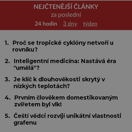
NEJČTENĚJŠÍ ČLÁNKY
za poslední
24 hodin
3 dny
týden
1.
Proč se tropické cyklóny netvoří u
rovníku?
2.
Inteligentní medicína: Nastává éra
"umělá"?
3.
Je klíč k dlouhověkosti skrytý v
nízkých teplotách?
4.
Prvním člověkem domestikovaným
zvířetem byl vlk!
5.
Čeští vědci rozvíjí unikátní vlastnosti
grafenu