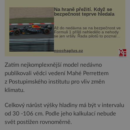
Na hraně přežití. Když se
bezpečnost teprve hledala
Až do nedávna se na bezpečnost ve
Formuli 1 příliš nehledělo a nehody
se jen vršily. Řada pilotů to poznala
na vlastní kůži, často s trvalými
následky nebo bohužel i ztrátou
života. Dnes nepochopiteln...
epochaplus.cz
Zatím nejkomplexnější model nedávno
publikovali vědci vedení Mahé Perrettem
z Postupimského institutu pro vliv změn
klimatu.
Celkový nárůst výšky hladiny má být v intervalu
od 30 -106 cm. Podle jeho kalkulací nebude
svět postižen rovnoměrně.