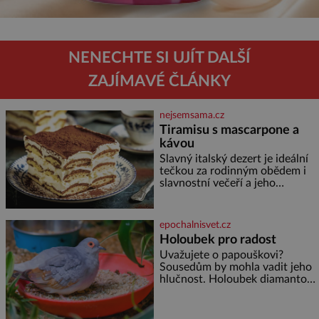
NENECHTE SI UJÍT DALŠÍ
ZAJÍMAVÉ ČLÁNKY
nejsemsama.cz
Tiramisu s mascarpone a
kávou
Slavný italský dezert je ideální
tečkou za rodinným obědem i
slavnostní večeří a jeho
příprava je jednodušší, než se
může zdát. Ingredience pro 4
osoby: 250 g mascarpone 3
epochalnisvet.cz
vejce 80 g cukru 200 g
Holoubek pro radost
cukrářských piškotů 250 ml
Uvažujete o papouškovi?
silné kávy 2 lžíce amaretta
Sousedům by mohla vadit jeho
kakao na posypání Postup:
hlučnost. Holoubek diamantový
Oddělte žloutky od bílků.
komunikuje téměř
Žloutky vyšlehejte s cukrem do
neslyšitelným pípáním, je
světlé pěny a postupně do nich
roztomilý a hodí se i pro
vmíchejte mascarpone, aby