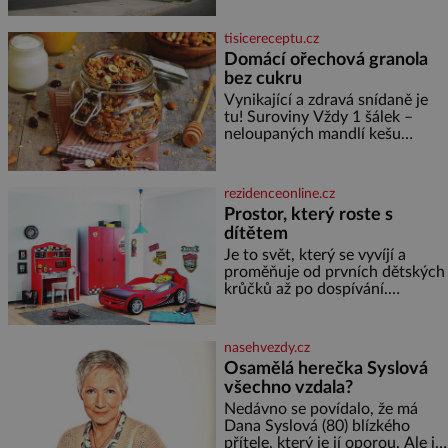
spolupráce zajistí mobilitu
asociace, reprezentačních týmů
tisicereceptu.cz
i českého fotbalu v regionech.
Domácí ořechová granola
Partner
bez cukru
Vynikající a zdravá snídaně je
tu! Suroviny Vždy 1 šálek –
neloupaných mandlí kešu
ořechů vlašských ořechů
slunečnicových semínek
semínek dýně rozinek 3 šálky
rezidenceonline.cz
ovesných vloček 1 lžíce mlet
Prostor, který roste s
dítětem
Je to svět, který se vyvíjí a
proměňuje od prvních dětských
krůčků až po dospívání.
Správně navržený pokoj
podporuje bezpečí, kreativitu,
soustředění i odpočinek a
nasehvezdy.cz
reaguje na každou etapu života
Osamělá herečka Syslová
a specifické potřeby dítěte. Pro
všechno vzdala?
nejmenší je klíčová
jednoduchost, měkkost a
Nedávno se povídalo, že má
bezpečí, proto by pokoj
Dana Syslová (80) blízkého
miminka měl působit především
přítele, který je jí oporou. Ale je