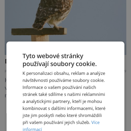
Tyto webové stránky
Další rána pro mizejícího sýčka
používají soubory cookie.
PŘÍRODA
7.8.2019
K personalizaci obsahu, reklam a analýze
návštěvnosti používáme soubory cookie.
Kriticky ohrožený sýček obecný letos
Informace o vašem používání našich
významně posílil populaci díky velkému
stránek také sdílíme s našimi reklamními
množství hrabošů. Teď pro něj malý hlodavec
a analytickými partnery, kteří je mohou
může být hrozbou. Zemědělci dostali povolení
kombinovat s dalšími informacemi, které
trávit hraboše plošně rozhozeným jedem. Od 5.
jste jim poskytli nebo které shromáždili
srpna jim to umožňuje rozhodnutí Ústředního
DALŠÍ ČLÁNKY ›
při vašem používání jejich služeb.
Více
kontrolního a zkušebního ústavu zemědělského
informací