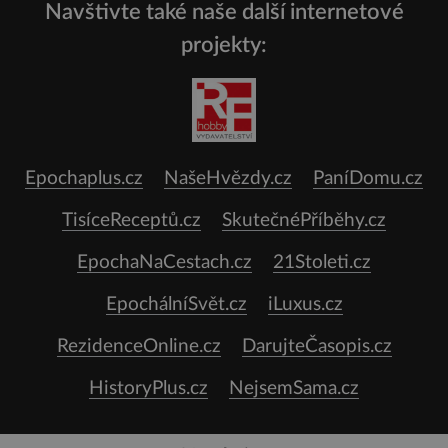
Navštivte také naše další internetové
projekty:
Epochaplus.cz
NašeHvězdy.cz
PaníDomu.cz
TisíceReceptů.cz
SkutečnéPříběhy.cz
EpochaNaCestach.cz
21Stoleti.cz
EpochálníSvět.cz
iLuxus.cz
RezidenceOnline.cz
DarujteČasopis.cz
HistoryPlus.cz
NejsemSama.cz