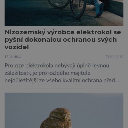
Nizozemský výrobce elektrokol se
pyšní dokonalou ochranou svých
vozidel
TECHNIKA
8.8.2019
Protože elektrokola nebývají úplně levnou
záležitostí, je pro každého majitele
nejdůležitější ze všeho kvalitní ochrana před
krádeží. Toho si je dobře vědom i nizozemský
výrobce kol VanMoof, který bez mrknutí oka
tvrdí, že má tu nejlepší ochranu na světě.
Skutečně nepřehání? Pokud se podrobněji
podíváme na ochranu jejich elektrokol
Electrified S2 a X2, pak je […]