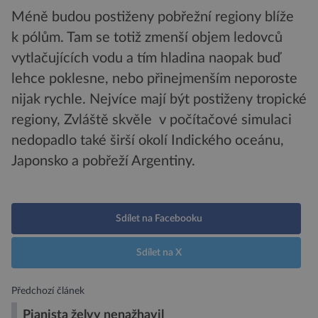
Méně budou postiženy pobřežní regiony blíže
k pólům. Tam se totiž zmenší objem ledovců
vytlačujících vodu a tím hladina naopak buď
lehce poklesne, nebo přinejmenším neporoste
nijak rychle. Nejvíce mají být postiženy tropické
regiony, Zvláště skvěle v počítačové simulaci
nedopadlo také širší okolí Indického oceánu,
Japonsko a pobřeží Argentiny.
Sdílet na Facebooku
Sdílet na X
Předchozí článek
Pianista želvy nenažhavil