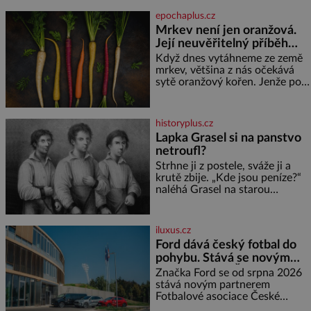
chovatele začátečníky. Jedná
vznikl hladký
epochaplus.cz
se o nenáročného klidného
Mrkev není jen oranžová.
ptáčka, který většinu dne jen
Její neuvěřitelný příběh
posedává. Hodně času tráví na
zemi, kde sbírá zbytky semínek
začíná fialovou barvou
Když dnes vytáhneme ze země
Jeho domovinou je prakticky
mrkev, většina z nás očekává
celá Austrálie s výjimkou
sytě oranžový kořen. Jenže po
pobřežní oblasti.
většinu své historie je mrkev
všechno možné, jen ne
oranžová. Je fialová, žlutá, bílá,
historyplus.cz
někdy dokonce téměř černá. Až
Lapka Grasel si na panstvo
díky stovkám let pečlivého
netroufl?
šlechtění se z ní stává zelenina,
bez které si českou zahradu ani
Strhne ji z postele, sváže ji a
nedokážeme představit. Její
krutě zbije. „Kde jsou peníze?“
příběh je
naléhá Grasel na starou
švadlenku. Když mu to
neprozradí – ostatně ani
nemůže, protože žádné nemá,
iluxus.cz
spokojí se lupič s několika
Ford dává český fotbal do
měďáky a štůčky látky. Zraněná
pohybu. Stává se novým
žena pár dní nato umírá. Je to
partnerem FAČR
muž nebývale krutý. Jeho činy
Značka Ford se od srpna 2026
budí hrůzu ještě dlouho po jeho
stává novým partnerem
smrti
Fotbalové asociace České
republiky. V rámci tříleté