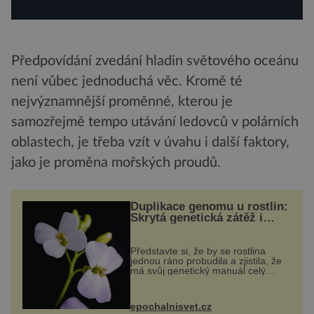
Předpovídání zvedání hladin světového oceánu
není vůbec jednoduchá věc. Kromě té
nejvýznamnější proměnné, kterou je
samozřejmě tempo utávání ledovců v polárních
oblastech, je třeba vzít v úvahu i další faktory,
jako je proměna mořských proudů.
Duplikace genomu u rostlin:
Skrytá genetická zátěž i
evoluční výhoda
Představte si, že by se rostlina
jednou ráno probudila a zjistila, že
má svůj genetický manuál celý
dvakrát. Přesně to se občas v
přírodě stane – a podle nového
výzkumu to může být pro druhy
epochalnisvet.cz
vstupenka...