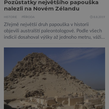
Pozůstatky největšího papouška
nalezli na Novém Zélandu
HISTORIE
PŘÍRODA
8.8.2019
Zřejmě největší druh papouška v historii
objevili australští paleontologové. Podle všech
indicií dosahoval výšky až jednoho metru, vážil
asi 7 kilogramů, nelétal a mohl se chlubit
skutečně silným zobákem. Pták dostal
pojmenování Heracles inexpectatus a doba
jeho života je datována přibližně před 19
miliony lety. „Nový Zéland je dobře známý
svými velkými nelétavými ptáky. Dominantní
[…]