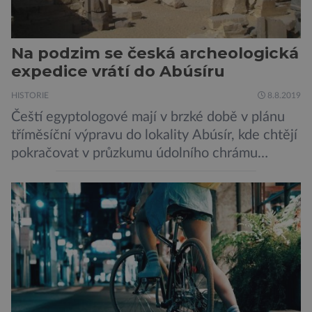
Na podzim se česká archeologická
expedice vrátí do Abúsíru
HISTORIE
8.8.2019
Čeští egyptologové mají v brzké době v plánu
tříměsíční výpravu do lokality Abúsír, kde chtějí
pokračovat v průzkumu údolního chrámu
faraona Niuserrea a okolí hrobky hodnostáře
Ceje. Lucie Jirásková z Českého
egyptologického ústavu FF UK řekla, že je
v plánu také zpracování vykopaných předmětů.
„V průběhu výzkumů není moc času na
zpracování nálezů. Necháváme si na to tedy
měsíc, kdy […]