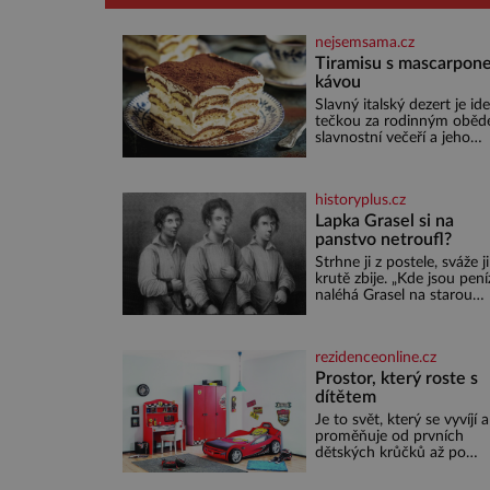
nejsemsama.cz
Tiramisu s mascarpone
kávou
Slavný italský dezert je ide
tečkou za rodinným oběd
slavnostní večeří a jeho
příprava je jednodušší, ne
může zdát. Ingredience pr
osoby: 250 g mascarpone 3
historyplus.cz
vejce 80 g cukru 200 g
cukrářských piškotů 250 ml
Lapka Grasel si na
silné kávy 2 lžíce amaretta
panstvo netroufl?
kakao na posypání Postup
Strhne ji z postele, sváže ji
Oddělte žloutky od bílků.
krutě zbije. „Kde jsou pení
Žloutky vyšlehejte s cukr
naléhá Grasel na starou
do světlé pěny a postupn
švadlenku. Když mu to
nich vmíchejte mascarpon
neprozradí – ostatně ani
aby vznikl hladký
nemůže, protože žádné n
rezidenceonline.cz
spokojí se lupič s několika
měďáky a štůčky látky.
Prostor, který roste s
Zraněná žena pár dní nat
dítětem
umírá. Je to muž nebývale
Je to svět, který se vyvíjí a
krutý. Jeho činy budí hrůz
proměňuje od prvních
ještě dlouho po jeho smrt
dětských krůčků až po
dospívání. Správně navrž
pokoj podporuje bezpečí,