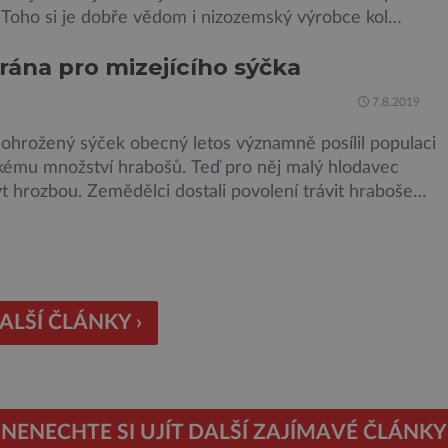
 Toho si je dobře vědom i nizozemský výrobce kol
 který bez mrknutí oka tvrdí, že má tu nejlepší
 rána pro mizejícího sýčka
 na světě. Skutečně nepřehání? Pokud se podrobněji
 na ochranu jejich elektrokol Electrified S2 a X2, pak
7.8.2019
 ohrožený sýček obecný letos významně posílil populaci
lkému množství hrabošů. Teď pro něj malý hlodavec
 hrozbou. Zemědělci dostali povolení trávit hraboše
rozhozeným jedem. Od 5. srpna jim to umožňuje
utí Ústředního kontrolního a zkušebního ústavu
ského (ÚKZÚZ) podřízeného ministerstvu zemědělství.
gové varují, že v ohrožení je mnoho živočichů a
ím […]
ALŠÍ ČLÁNKY ›
NENECHTE SI UJÍT DALŠÍ ZAJÍMAVÉ ČLÁNKY