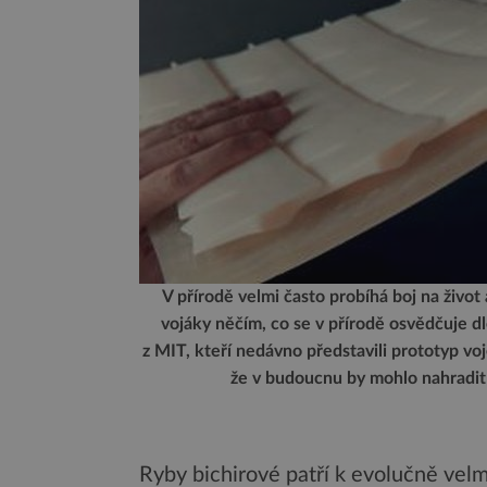
V přírodě velmi často probíhá boj na život 
vojáky něčím, co se v přírodě osvědčuje d
z MIT, kteří nedávno představili prototyp voje
že v budoucnu by mohlo nahradit 
Ryby bichirové patří k evolučně velm