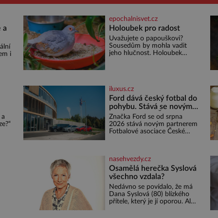
epochalnisvet.cz
 a
Holoubek pro radost
Uvažujete o papouškovi?
Sousedům by mohla vadit
ální
jeho hlučnost. Holoubek
em i
diamantový komunikuje
téměř neslyšitelným pípáním,
ž se
je roztomilý a hodí se i pro
o 4
chovatele začátečníky. Jedná
iluxus.cz
se o nenáročného klidného
ptáčka, který většinu dne jen
Ford dává český fotbal do
posedává. Hodně času tráví
pohybu. Stává se novým
na zemi, kde sbírá zbytky
:
partnerem FAČR
 a
Značka Ford se od srpna
semínek Jeho domovinou je
ze?“
2026 stává novým partnerem
prakticky celá Austrálie s
em
Fotbalové asociace České
výjimkou pobřežní oblasti.
ě do
republiky. V rámci tříleté
e,
spolupráce zajistí mobilitu
emá,
asociace, reprezentačních
nasehvezdy.cz
týmů i českého fotbalu v
regionech. Partner
Osamělá herečka Syslová
o
všechno vzdala?
Nedávno se povídalo, že má
u
Dana Syslová (80) blízkého
i
přítele, který je jí oporou. Ale
ený
je to ještě vůbec pravda? V
posledních dnech čím dál