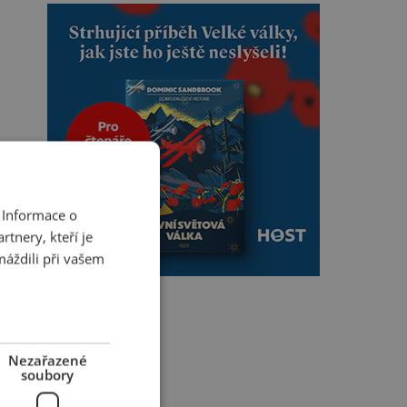
 Informace o
tnery, kteří je
máždili při vašem
Nezařazené
soubory