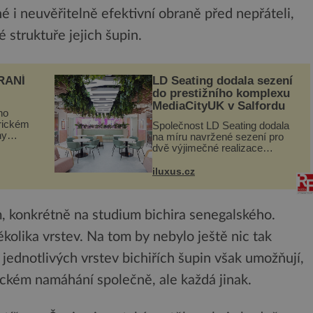
é i neuvěřitelně efektivní obraně před nepřáteli,
 struktuře jejich šupin.
RANÍ
LD Seating dodala sezení
do prestižního komplexu
MediaCityUK v Salfordu
ho
orickém
Společnost LD Seating dodala
ny
na míru navržené sezení pro
ogram
dvě výjimečné realizace
kanceláří v areálu MediaCityUK
vníci
v anglickém Salfordu –
iluxus.cz
burčák,
konkrétně do budov Blue Tower
a Orange Tower. Komplex
budov Media...
um, konkrétně na studium bichira senegalského.
několika vrstev. Na tom by nebylo ještě nic tak
i jednotlivých vrstev bichiřích šupin však umožňují,
ickém namáhání společně, ale každá jinak.