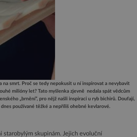
a na smrt. Proč se tedy nepokusit u ní inspirovat a nevybavit
louhé milióny let? Tato myšlenka zjevně nedala spát vědcům
nského „brnění“, pro nějž našli inspiraci u ryb bichirů. Doufají,
dnes používané těžké a nepříliš ohebné kevlarové.
i starobylým skupinám. Jejich evoluční