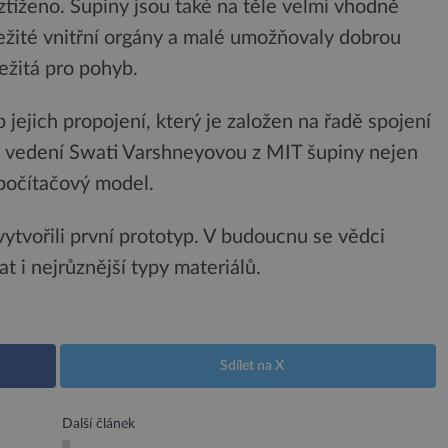
ztíženo. Šupiny jsou také na těle velmi vhodně
ležité vnitřní orgány a malé umožňovaly dobrou
ežitá pro pohyb.
b jejich propojení, který je založen na řadě spojení
 vedení Swati Varshneyovou z MIT šupiny nejen
h počítačový model.
 vytvořili první prototyp. V budoucnu se vědci
at i nejrůznější typy materiálů.
Sdílet na X
Další článek