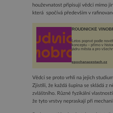
houževnatost připisují vědci mimo jin
která spočívá především v rafinované
ROUDNICKÉ VINOB
Letos poprvé podle nové
konceptu – přímo v hist
jádru města a pro všech
zcela zdarma. Hlavní pr
se odehraje na Karlově a
Husově náměstí. Návště
epochanacestach.cz
se mohou těšit na víno, 
pes...
Vědci se proto vrhli na jejich studi
Zjistili, že každá šupina se skládá z 
zvláštního. Různé fyzikální vlastnost
že tyto vrstvy nepraskají při mechan