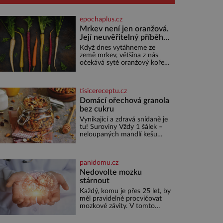
epochaplus.cz
Mrkev není jen oranžová.
Její neuvěřitelný příběh
začíná fialovou barvou
Když dnes vytáhneme ze
země mrkev, většina z nás
očekává sytě oranžový kořen.
Jenže po většinu své historie
je mrkev všechno možné, jen
ne oranžová. Je fialová, žlutá,
tisicereceptu.cz
bílá, někdy dokonce téměř
černá. Až díky stovkám let
Domácí ořechová granola
pečlivého šlechtění se z ní
bez cukru
stává zelenina, bez které si
Vynikající a zdravá snídaně je
českou zahradu ani
tu! Suroviny Vždy 1 šálek –
nedokážeme představit. Její
neloupaných mandlí kešu
příběh je
ořechů vlašských ořechů
slunečnicových semínek
semínek dýně rozinek 3 šálky
panidomu.cz
ovesných vloček 1 lžíce mlet
Nedovolte mozku
stárnout
Každý, komu je přes 25 let, by
měl pravidelně procvičovat
mozkové závity. V tomto
období se totiž začíná
zhoršovat paměť. Možná