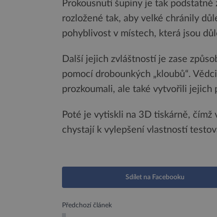
Prokousnutí šupiny je tak podstatně 
rozložené tak, aby velké chránily dů
pohyblivost v místech, která jsou důl
Další jejich zvláštností je zase způso
pomocí drobounkých „kloubů“. Vědci
prozkoumali, ale také vytvořili jejic
Poté je vytiskli na 3D tiskárně, čímž
chystají k vylepšení vlastností testov
Sdílet na Facebooku
Předchozí článek