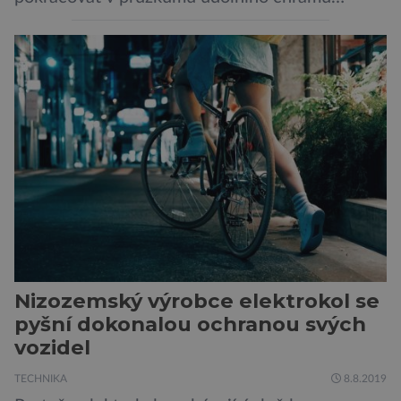
faraona Niuserrea a okolí hrobky hodnostáře
Ceje. Lucie Jirásková z Českého
egyptologického ústavu FF UK řekla, že je
v plánu také zpracování vykopaných předmětů.
„V průběhu výzkumů není moc času na
zpracování nálezů. Necháváme si na to tedy
měsíc, kdy […]
Nizozemský výrobce elektrokol se
pyšní dokonalou ochranou svých
vozidel
TECHNIKA
8.8.2019