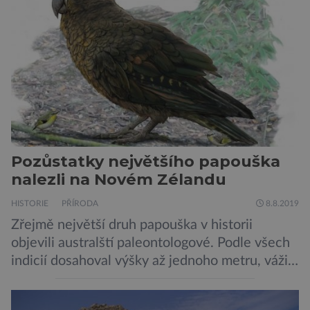
nových hvězd. Mimořádné rozlišení tohoto
záběru pořízeného pomocí přehlídkového
teleskopu ESO/VST odhaluje detaily
jednotlivých astronomických objektů, […]
Pozůstatky největšího papouška
nalezli na Novém Zélandu
HISTORIE
PŘÍRODA
8.8.2019
Zřejmě největší druh papouška v historii
objevili australští paleontologové. Podle všech
indicií dosahoval výšky až jednoho metru, vážil
asi 7 kilogramů, nelétal a mohl se chlubit
skutečně silným zobákem. Pták dostal