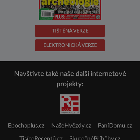
TIŠTĚNÁ VERZE
ELEKTRONICKÁ VERZE
Navštivte také naše další internetové
projekty:
Epochaplus.cz
NašeHvězdy.cz
PaníDomu.cz
TisíceReceptů.cz
SkutečnéPříběhy.cz