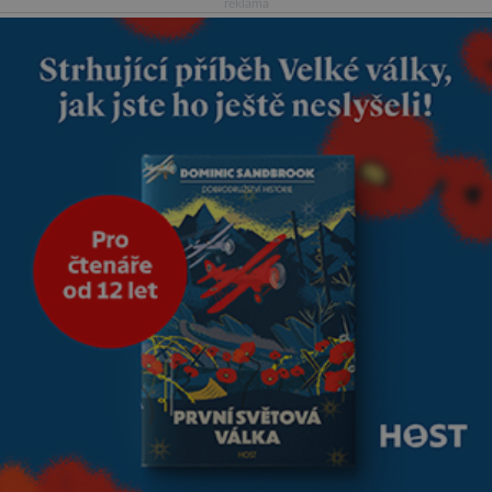
reklama
přitom vědce zaujal hrob
tříměsíčního chlapečka s
modrou filcovou čapkou, z níž
se draly blonďaté vlásky. Fakt,
že jsou těla dávných lidí
nesmírně dobře zachovalá,
přičítají odborníci zdejším
klimatickým podmínkám.
Sucho, prosolené písky a
extrémně