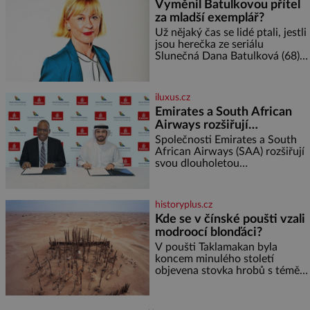
Vyměnil Batulkovou přítel
polníček…) ✿ 1 malá konzerva
za mladší exemplář?
kukuřice ✿ ½ okurky ✿ 2
rajčata Zálivka: ✿ 4 lžíce
Už nějaký čas se lidé ptali, jestli
olivového oleje ✿ 1 lžíci
jsou herečka ze seriálu
citronové šťávy ✿ ½ stroužku
Slunečná Dana Batulková (68) a
její partner, režisér Ondřej Zajíc
(56), ještě vůbec spolu. Herečka
od sebe přítele od samého
iluxus.cz
začátku odhán
Emirates a South African
Airways rozšiřují
partnerství. Cestujícím
Společnosti Emirates a South
nově zpřístupní dalších
African Airways (SAA) rozšiřují
svou dlouholetou
devět destinací v jižní a
codesharovou spolupráci. Nová
střední Africe
reciproční dohoda zpřístupní
cestujícím devět dalších
historyplus.cz
destinací v jižní a střední Africe
Kde se v čínské poušti vzali
a u
modroocí blonďáci?
V poušti Taklamakan byla
koncem minulého století
objevena stovka hrobů s téměř
netknutými mumiemi. Všichni
mrtví byli pohřbeni s úctou a
četnými milodary. Asi nejvíc