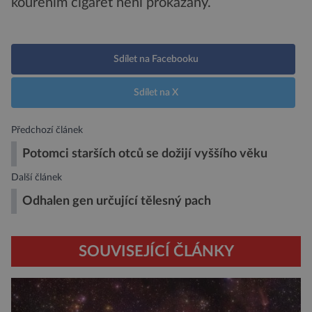
kouřením cigaret není prokázaný.
Sdílet na Facebooku
Sdílet na X
Předchozí článek
Potomci starších otců se dožijí vyššího věku
Další článek
Odhalen gen určující tělesný pach
SOUVISEJÍCÍ ČLÁNKY