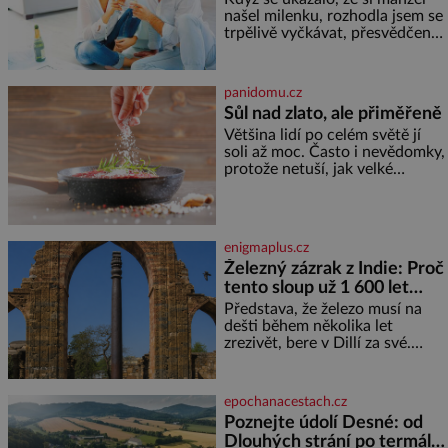
našel milenku, rozhodla jsem se
trpělivě vyčkávat, přesvědčena,
že se dříve či později vrátí k
rodině. Možná je to jedna z
nejtěžších věcí na světě. Ale
panidomu.cz
každý, kdo s tím má nějaké
Sůl nad zlato, ale přiměřeně
zkušenosti, se zapřísahá, že
Většina lidí po celém světě jí
pokud odpustíte, znatelně se
soli až moc. Často i nevědomky,
vám uleví. Když se ke mně
protože netuší, jak velké
doneslo, že si manžel pořídil
množství se jí skrývá v
milenku,
průmyslově vyráběných
potravinách, dokonce i těch
sladkých. Sůl je zdravá Ale v
enigmaplus.cz
ani ne třetinovém množství, než
Železný zázrak z Indie: Proč
je pro většinu populace běžné.
tento sloup už 1 600 let
Její základní složky– sodík a
chlór – jsou zásadní pro
nezná rez?
Představa, že železo musí na
správné hospodaření
dešti během několika let
zrezivět, bere v Dillí za své.
Uprostřed komplexu Qutb stojí
více než sedm metrů vysoký
železný sloup, který už přibližně
epochanacestach.cz
1 600 let odolává počasí
Poznejte údolí Desné: od
Dlouhých strání po termální