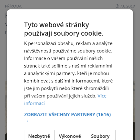
PŘÍRODA
7.8.2019
Kriticky ohrožený sýček obecný letos
Tyto webové stránky
významně posílil populaci díky velkému
používají soubory cookie.
množství hrabošů. Teď pro něj malý hlodavec
může být hrozbou. Zemědělci dostali povolení
K personalizaci obsahu, reklam a analýze
trávit hraboše plošně rozhozeným jedem. Od 5.
návštěvnosti používáme soubory cookie.
srpna jim to umožňuje rozhodnutí Ústředního
DALŠÍ ČLÁNKY ›
Informace o vašem používání našich
kontrolního a zkušebního ústavu zemědělského
stránek také sdílíme s našimi reklamními
(ÚKZÚZ) podřízeného ministerstvu
a analytickými partnery, kteří je mohou
reklama
kombinovat s dalšími informacemi, které
zemědělství. Ornitologové varují, že v ohrožení
jste jim poskytli nebo které shromáždili
je mnoho živočichů a především […]
při vašem používání jejich služeb.
Více
informací
ZOBRAZIT VŠECHNY PARTNERY
(1616)
→
Nezbytně
Výkonové
Soubory