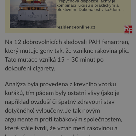
Přepychová dispozice jachty je
kombinací luxusu s praktickým a
efektivním. Dokonalost v každém
detailu představuje značka Fendi
Casa, kterou byly vybaveny její
paluby. Monacký přístav nabízí
každoročn...
rezidenceonline.cz
Na 12 dobrovolnících sledovali PAH fenantren,
který mutuje geny tak, že vznikne rakovina plic.
Tato mutace vzniká 15 – 30 minut po
dokouření cigarety.
Analýza byla provedena z krevního vzorku
kuřáků, tím pádem byly ostatní vlivy (jako je
například ovzduší či špatný zdravotní stav
dotyčného) vyloučeny. Je tak novým
argumentem proti tabákovým společnostem,
které stále tvrdí, že vztah mezi rakovinou a