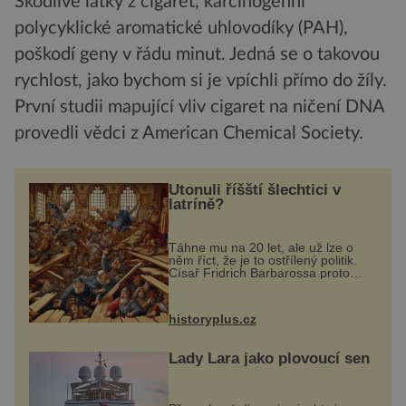
Škodlivé látky z cigaret, karcinogenní
polycyklické aromatické uhlovodíky (PAH),
poškodí geny v řádu minut. Jedná se o takovou
rychlost, jako bychom si je vpíchli přímo do žíly.
První studii mapující vliv cigaret na ničení DNA
provedli vědci z American Chemical Society.
Utonuli říšští šlechtici v
latríně?
Táhne mu na 20 let, ale už lze o
něm říct, že je to ostřílený politik.
Císař Fridrich Barbarossa proto
posílá svého syna a dědice
Jindřicha VI. do Erfurtu, aby se stal
prostředníkem při řešení sporu m...
historyplus.cz
Lady Lara jako plovoucí sen