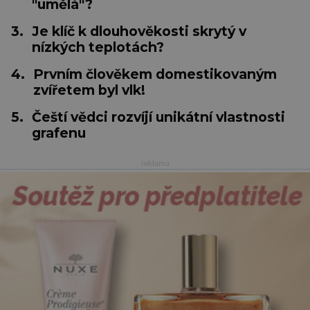
"umělá"?
3.
Je klíč k dlouhověkosti skrytý v
nízkých teplotách?
4.
Prvním člověkem domestikovaným
zvířetem byl vlk!
5.
Čeští vědci rozvíjí unikátní vlastnosti
grafenu
reklama