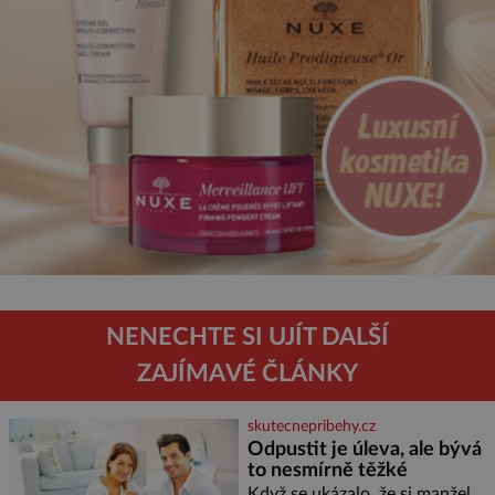
NENECHTE SI UJÍT DALŠÍ
ZAJÍMAVÉ ČLÁNKY
skutecnepribehy.cz
Odpustit je úleva, ale bývá
to nesmírně těžké
Když se ukázalo, že si manžel