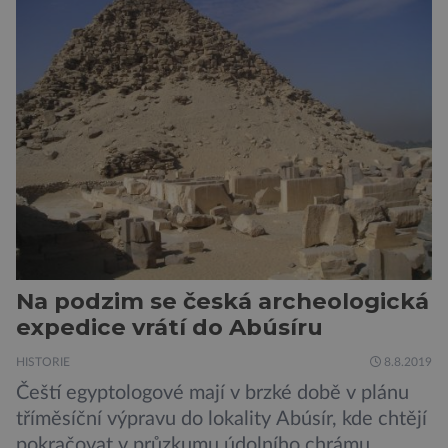
pojmenování Heracles inexpectatus a doba
jeho života je datována přibližně před 19
miliony lety. „Nový Zéland je dobře známý
svými velkými nelétavými ptáky. Dominantní
[…]
Na podzim se česká archeologická
expedice vrátí do Abúsíru
HISTORIE
8.8.2019
Čeští egyptologové mají v brzké době v plánu
tříměsíční výpravu do lokality Abúsír, kde chtějí
pokračovat v průzkumu údolního chrámu