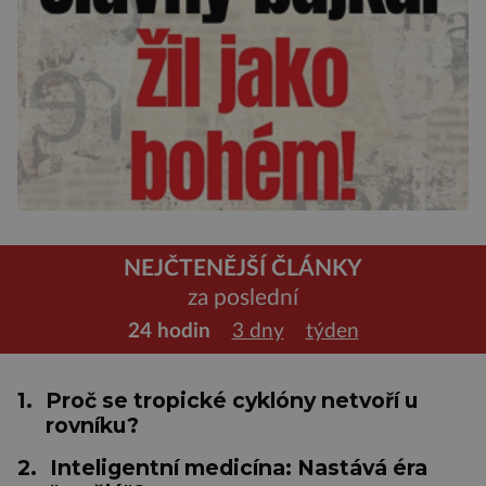
NEJČTENĚJŠÍ ČLÁNKY
za poslední
24 hodin
3 dny
týden
1.
Proč se tropické cyklóny netvoří u
rovníku?
2.
Inteligentní medicína: Nastává éra