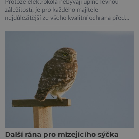
Protože elektrokola nebývají úplně levnou
záležitostí, je pro každého majitele
nejdůležitější ze všeho kvalitní ochrana před
krádeží. Toho si je dobře vědom i nizozemský
výrobce kol VanMoof, který bez mrknutí oka
tvrdí, že má tu nejlepší ochranu na světě.
Skutečně nepřehání? Pokud se podrobněji
podíváme na ochranu jejich elektrokol
Electrified S2 a X2, pak je […]
Další rána pro mizejícího sýčka