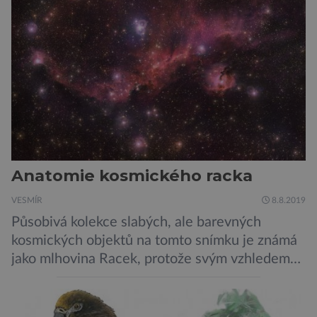
Anatomie kosmického racka
VESMÍR
8.8.2019
Působivá kolekce slabých, ale barevných
kosmických objektů na tomto snímku je známá
jako mlhovina Racek, protože svým vzhledem
připomíná ptáka v letu. Útvar tvoří oblaky
prachu, vodíku, hélia a malého množství těžších
chemických prvků. Celá oblast je místem zrodu