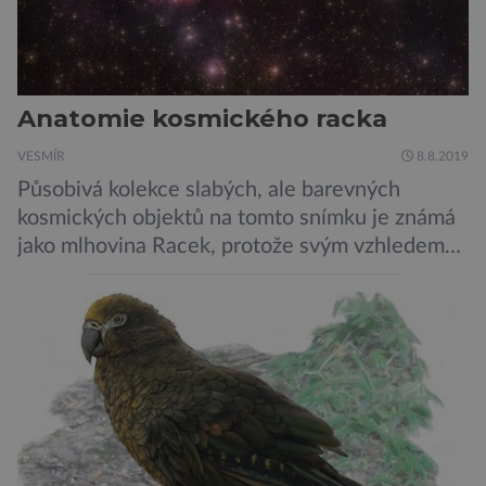
Anatomie kosmického racka
VESMÍR
8.8.2019
Působivá kolekce slabých, ale barevných
kosmických objektů na tomto snímku je známá
jako mlhovina Racek, protože svým vzhledem
připomíná ptáka v letu. Útvar tvoří oblaky
prachu, vodíku, hélia a malého množství těžších
chemických prvků. Celá oblast je místem zrodu
nových hvězd. Mimořádné rozlišení tohoto
záběru pořízeného pomocí přehlídkového
teleskopu ESO/VST odhaluje detaily
jednotlivých astronomických objektů, […]