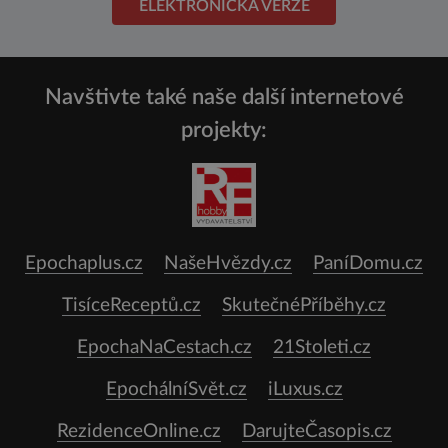
ELEKTRONICKÁ VERZE
Navštivte také naše další internetové
projekty:
Epochaplus.cz
NašeHvězdy.cz
PaníDomu.cz
TisíceReceptů.cz
SkutečnéPříběhy.cz
EpochaNaCestach.cz
21Stoleti.cz
EpochálníSvět.cz
iLuxus.cz
RezidenceOnline.cz
DarujteČasopis.cz