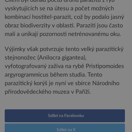
vyskytujících se na útesu a počet možných
kombinací hostitel-parazit, což by podalo jasný
obraz biodiverzity v oblasti. Paraziti jsou často
malí a unikají pozornosti netrénovanému oku.
Výjimky však potvrzuje tento velký parazitický
stejnonožec (Anilocra gigantea),
vyfotografovaný zaživa na rybě Pristipomoides
argyrogrammicus během studia. Tento
parazitický korýš je nyní ve sbírce Národního
přírodovědeckého muzea v Paříži.
Sdílet na Facebooku
Sdílet na X