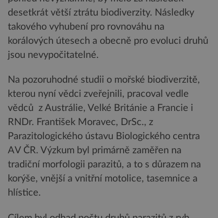
desetkrát větší ztrátu biodiverzity. Následky
takového vyhubení pro rovnováhu na
korálových útesech a obecně pro evoluci druhů
jsou nevypočitatelné.
Na pozoruhodné studii o mořské biodiverzitě,
kterou nyní vědci zveřejnili, pracoval vedle
vědců z Austrálie, Velké Británie a Francie i
RNDr. František Moravec, DrSc., z
Parazitologického ústavu Biologického centra
AV ČR. Výzkum byl primárně zaměřen na
tradiční morfologii parazitů, a to s důrazem na
korýše, vnější a vnitřní motolice, tasemnice a
hlístice.
Cílem byl odhad počtu druhů parazitů z ryb