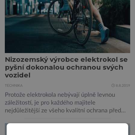
zpracování nálezů. Necháváme si na to tedy
měsíc, kdy […]
Nizozemský výrobce elektrokol se
pyšní dokonalou ochranou svých
vozidel
TECHNIKA
8.8.2019
Protože elektrokola nebývají úplně levnou
záležitostí, je pro každého majitele
nejdůležitější ze všeho kvalitní ochrana před
krádeží. Toho si je dobře vědom i nizozemský
výrobce kol VanMoof, který bez mrknutí oka
tvrdí, že má tu nejlepší ochranu na světě.