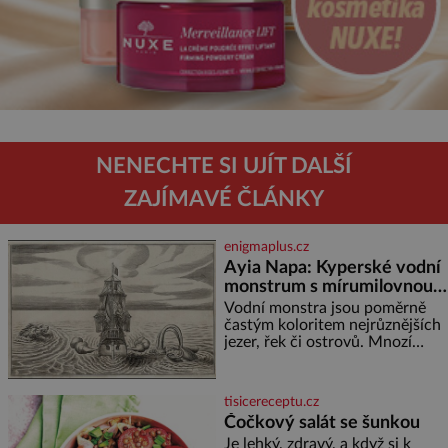
NENECHTE SI UJÍT DALŠÍ
ZAJÍMAVÉ ČLÁNKY
enigmaplus.cz
Ayia Napa: Kyperské vodní
monstrum s mírumilovnou
povahou
Vodní monstra jsou poměrně
častým koloritem nejrůznějších
jezer, řek či ostrovů. Mnozí
skeptici to přikládají hlavně
snaze dané místo zviditelnit a
přitáhnout k němu pozornost
tisicereceptu.cz
záhadám nakloněných turi
Čočkový salát se šunkou
Je lehký, zdravý, a když si k