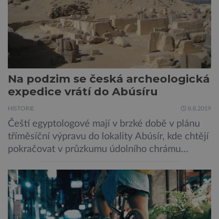
Na podzim se česká archeologická
expedice vrátí do Abúsíru
HISTORIE
8.8.2019
Čeští egyptologové mají v brzké době v plánu
tříměsíční výpravu do lokality Abúsír, kde chtějí
pokračovat v průzkumu údolního chrámu
faraona Niuserrea a okolí hrobky hodnostáře
Ceje. Lucie Jirásková z Českého
egyptologického ústavu FF UK řekla, že je
v plánu také zpracování vykopaných předmětů.
„V průběhu výzkumů není moc času na