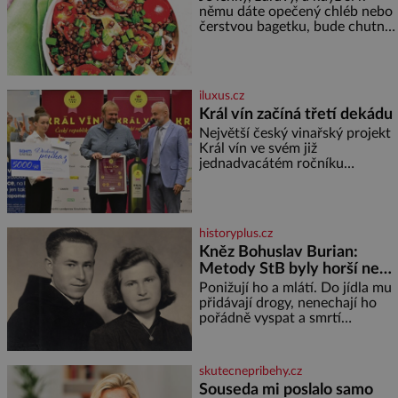
němu dáte opečený chléb nebo
čerstvou bagetku, bude chutnat
jedna báseň. Suroviny 250 g
vaší oblíbené čočky 150 g
cherry rajčátek 1 velká červená
cibule 2 lžíce
iluxus.cz
Král vín začíná třetí dekádu
Největší český vinařský projekt
Král vín ve svém již
jednadvacátém ročníku
představil nejlepší domácí vína.
Ta vybírala odborná porota z
celkem 1260 vzorků od 157
vinařů. Král vín, který se – i pře
historyplus.cz
Kněz Bohuslav Burian:
Metody StB byly horší než
gestapácké trýznění
Ponižují ho a mlátí. Do jídla mu
přidávají drogy, nenechají ho
pořádně vyspat a smrtí
vyhrožují i jeho nejbližším.
Burian kruté týrání nevydrží a
estébákům podepíše všechno,
skutecnepribehy.cz
co po něm chtějí. Svým
Souseda mi poslalo samo
podpisem jim potvrdí také to, že