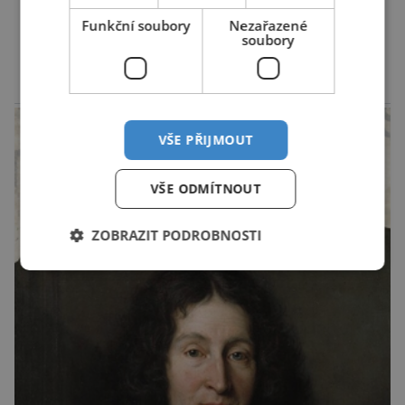
trávit hraboše plošně rozhozeným jedem. Od 5.
Funkční soubory
Nezařazené
srpna jim to umožňuje rozhodnutí Ústředního
DALŠÍ ČLÁNKY ›
soubory
kontrolního a zkušebního ústavu zemědělského
(ÚKZÚZ) podřízeného ministerstvu
reklama
zemědělství. Ornitologové varují, že v ohrožení
je mnoho živočichů a především […]
VŠE PŘIJMOUT
VŠE ODMÍTNOUT
ZOBRAZIT PODROBNOSTI