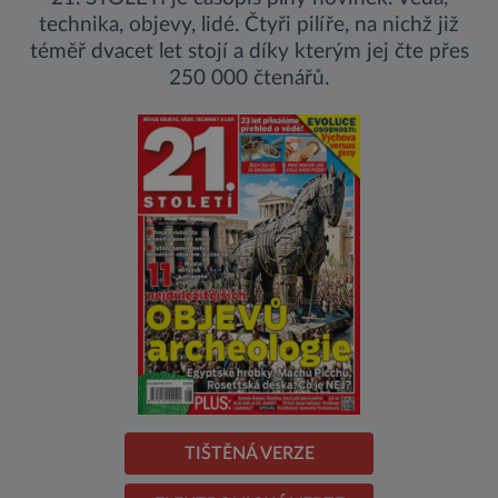
technika, objevy, lidé. Čtyři pilíře, na nichž již
téměř dvacet let stojí a díky kterým jej čte přes
250 000 čtenářů.
TIŠTĚNÁ VERZE