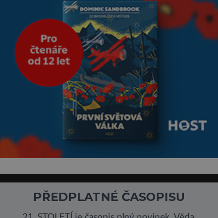
PŘEDPLATNÉ ČASOPISU
21. STOLETÍ je časopis plný novinek. Věda,