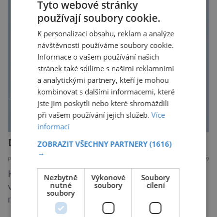
Tyto webové stránky
Skutečně nepřehání? Pokud se podrobněji
používají soubory cookie.
podíváme na ochranu jejich elektrokol
K personalizaci obsahu, reklam a analýze
Electrified S2 a X2, pak je […]
návštěvnosti používáme soubory cookie.
Informace o vašem používání našich
stránek také sdílíme s našimi reklamními
a analytickými partnery, kteří je mohou
kombinovat s dalšími informacemi, které
jste jim poskytli nebo které shromáždili
při vašem používání jejich služeb.
Více
informací
Další rána pro mizejícího sýčka
ZOBRAZIT VŠECHNY PARTNERY
(1616)
→
PŘÍRODA
7.8.2019
Kriticky ohrožený sýček obecný letos
Nezbytně
Výkonové
Soubory
nutné
soubory
cílení
významně posílil populaci díky velkému
soubory
množství hrabošů. Teď pro něj malý hlodavec
může být hrozbou. Zemědělci dostali povolení