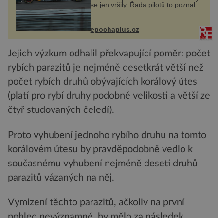
se jen vršily. Řada pilotů to poznala
na vlastní kůži, často s trvalými
následky nebo bohužel i ztrátou
života. Dnes nepochopiteln...
epochaplus.cz
Jejich výzkum odhalil překvapující poměr: počet
rybích parazitů je nejméně desetkrát větší než
počet rybích druhů obývajících korálový útes
(platí pro rybí druhy podobné velikosti a větší ze
čtyř studovaných čeledí).
Proto vyhubení jednoho rybího druhu na tomto
korálovém útesu by pravděpodobně vedlo k
současnému vyhubení nejméně deseti druhů
parazitů vázaných na něj.
Vymizení těchto parazitů, ačkoliv na první
pohled nevýznamné, by mělo za následek