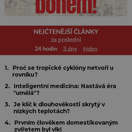
NEJČTENĚJŠÍ ČLÁNKY
za poslední
24 hodin
3 dny
týden
1.
Proč se tropické cyklóny netvoří u
rovníku?
2.
Inteligentní medicína: Nastává éra
"umělá"?
3.
Je klíč k dlouhověkosti skrytý v
nízkých teplotách?
4.
Prvním člověkem domestikovaným
zvířetem byl vlk!