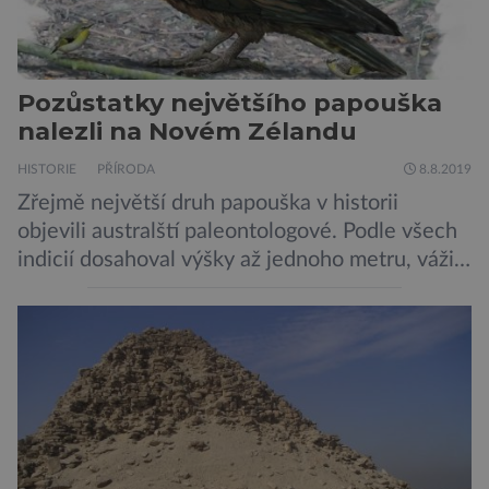
Pozůstatky největšího papouška
nalezli na Novém Zélandu
HISTORIE
PŘÍRODA
8.8.2019
Zřejmě největší druh papouška v historii
objevili australští paleontologové. Podle všech
indicií dosahoval výšky až jednoho metru, vážil
asi 7 kilogramů, nelétal a mohl se chlubit
skutečně silným zobákem. Pták dostal
pojmenování Heracles inexpectatus a doba
jeho života je datována přibližně před 19
miliony lety. „Nový Zéland je dobře známý
svými velkými nelétavými ptáky. Dominantní
[…]