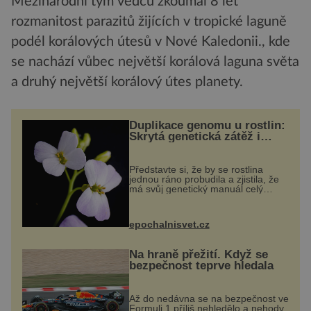
Mezinárodní tým vědců zkoumal 8 let
rozmanitost parazitů žijících v tropické laguně
podél korálových útesů v Nové Kaledonii., kde
se nachází vůbec největší korálová laguna světa
a druhý největší korálový útes planety.
Duplikace genomu u rostlin:
Skrytá genetická zátěž i
evoluční výhoda
Představte si, že by se rostlina
jednou ráno probudila a zjistila, že
má svůj genetický manuál celý
dvakrát. Přesně to se občas v
přírodě stane – a podle nového
výzkumu to může být pro druhy
epochalnisvet.cz
vstupenka...
Na hraně přežití. Když se
bezpečnost teprve hledala
Až do nedávna se na bezpečnost ve
Formuli 1 příliš nehledělo a nehody