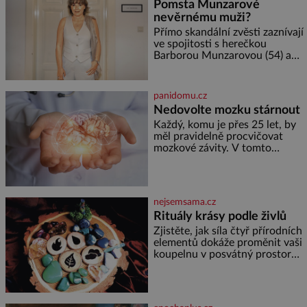
Pomsta Munzarové
zdát bezvýznamná. Teprve když
nevěrnému muži?
se spojí s dalšími desítkami tisíc
příslušnic svého včelstva,
Přímo skandální zvěsti zaznívají
vznikne jeden z
ve spojitosti s herečkou
nejdokonalejších organismů
Barborou Munzarovou (54) a
hercem Martinem Trnavským
(56). Munzarová měla být totiž
viděna s jakýmsi sympaťákem, s
panidomu.cz
nímž se velmi družně, až d
Nedovolte mozku stárnout
Každý, komu je přes 25 let, by
měl pravidelně procvičovat
mozkové závity. V tomto
období se totiž začíná
zhoršovat paměť. Možná máte
problém vzpomenout si na
jméno kolegy z práce. Nebo
nejsemsama.cz
marně v paměti lovíte název
Rituály krásy podle živlů
knížky, kterou jste nedávno
přečetli. Je to opravdu tak, s
Zjistěte, jak síla čtyř přírodních
věkem jako kdyby se paměť
elementů dokáže proměnit vaši
rozhodla stávkovat. Cvičte
koupelnu v posvátný prostor
pro omlazení těla i zklidnění
unavené mysli. Jak pečovat o
pleť a tělo v souladu s
hvězdami? Každá z nás v sobě