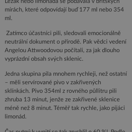
Ležák nebo limonáda se podávala v britských
mírách, které odpovídají buď 177 ml nebo 354
ml.
Zatímco účastníci pili, sledovali emocionálně
neutrální dokument o přírodě. Pak vědci vedení
Angelou Attwoodovou počítali, za jak dlouho
vyprázdní obsah svých sklenic.
Jedna skupina pila mnohem rychleji, než ostatní
– měli servírované pivo v zakřivených
sklínkách. Pivo 354ml z rovného půllitru pili
zhruba 13 minut, jenže ze zakřivené sklenice
méně než 8 minut. Téměř tak rychle, jako pijáci
limonád.
Čas nutný k vypití se tak zrychlil o 60 %! Podle