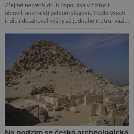
Zřejmě největší druh papouška v historii
objevili australští paleontologové. Podle všech
indicií dosahoval výšky až jednoho metru, vážil
asi 7 kilogramů, nelétal a mohl se chlubit
skutečně silným zobákem. Pták dostal
pojmenování Heracles inexpectatus a doba
jeho života je datována přibližně před 19
miliony lety. „Nový Zéland je dobře známý
svými velkými nelétavými ptáky. Dominantní
[…]
Na podzim se česká archeologická