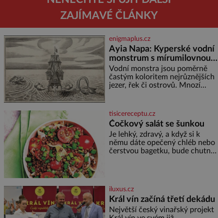
ZAJÍMAVÉ ČLÁNKY
enigmaplus.cz
Ayia Napa: Kyperské vodní
monstrum s mírumilovnou
povahou
Vodní monstra jsou poměrně
častým koloritem nejrůznějších
jezer, řek či ostrovů. Mnozí
skeptici to přikládají hlavně
snaze dané místo zviditelnit a
přitáhnout k němu pozornost
tisicereceptu.cz
záhadám nakloněných turi
Čočkový salát se šunkou
Je lehký, zdravý, a když si k
němu dáte opečený chléb nebo
čerstvou bagetku, bude chutnat
jedna báseň. Suroviny 250 g
vaší oblíbené čočky 150 g
cherry rajčátek 1 velká červená
cibule 2 lžíce
iluxus.cz
Král vín začíná třetí dekádu
Největší český vinařský projekt
Král vín ve svém již