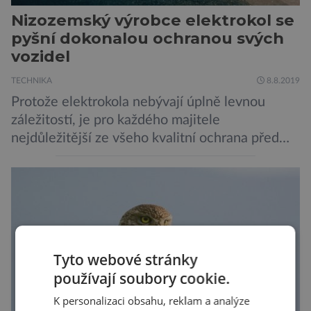
Nizozemský výrobce elektrokol se
pyšní dokonalou ochranou svých
vozidel
TECHNIKA
8.8.2019
Protože elektrokola nebývají úplně levnou
záležitostí, je pro každého majitele
nejdůležitější ze všeho kvalitní ochrana před
krádeží. Toho si je dobře vědom i nizozemský
výrobce kol VanMoof, který bez mrknutí oka
tvrdí, že má tu nejlepší ochranu na světě.
Skutečně nepřehání? Pokud se podrobněji
podíváme na ochranu jejich elektrokol
Electrified S2 a X2, pak je […]
Tyto webové stránky
používají soubory cookie.
K personalizaci obsahu, reklam a analýze