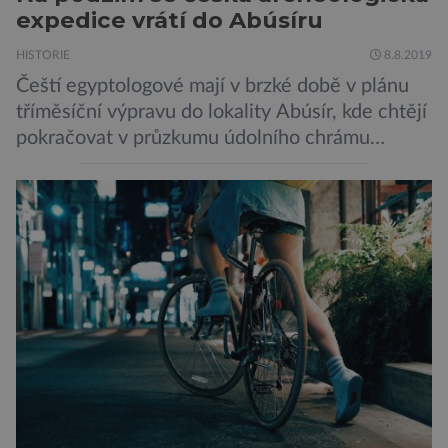
expedice vrátí do Abúsíru
HISTORIE
8.8.2019
Čeští egyptologové mají v brzké době v plánu
tříměsíční výpravu do lokality Abúsír, kde chtějí
pokračovat v průzkumu údolního chrámu
faraona Niuserrea a okolí hrobky hodnostáře
Ceje. Lucie Jirásková z Českého
egyptologického ústavu FF UK řekla, že je
v plánu také zpracování vykopaných předmětů.
„V průběhu výzkumů není moc času na
zpracování nálezů. Necháváme si na to tedy
měsíc, kdy […]