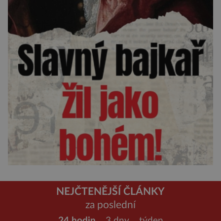
NEJČTENĚJŠÍ ČLÁNKY
za poslední
24 hodin
3 dny
týden