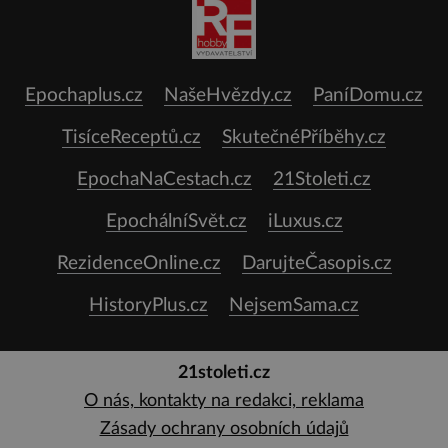
Epochaplus.cz
NašeHvězdy.cz
PaníDomu.cz
TisíceReceptů.cz
SkutečnéPříběhy.cz
EpochaNaCestach.cz
21Stoleti.cz
EpochálníSvět.cz
iLuxus.cz
RezidenceOnline.cz
DarujteČasopis.cz
HistoryPlus.cz
NejsemSama.cz
21stoleti.cz
O nás, kontakty na redakci, reklama
Zásady ochrany osobních údajů