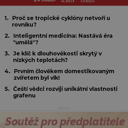
1.
Proč se tropické cyklóny netvoří u
rovníku?
2.
Inteligentní medicína: Nastává éra
"umělá"?
3.
Je klíč k dlouhověkosti skrytý v
nízkých teplotách?
4.
Prvním člověkem domestikovaným
zvířetem byl vlk!
5.
Čeští vědci rozvíjí unikátní vlastnosti
grafenu
reklama