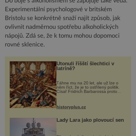
Do boje s alkoholismem se zapojuje také věda.
Experimentální psychologové v britském
Bristolu se konkrétně snaží najít způsob, jak
ovlivnit nadměrnou spotřebu alkoholických
nápojů. Zdá se, že k tomu mohou dopomoci
rovné sklenice.
Utonuli říšští šlechtici v
latríně?
Táhne mu na 20 let, ale už lze o
něm říct, že je to ostřílený politik.
Císař Fridrich Barbarossa proto
posílá svého syna a dědice
Jindřicha VI. do Erfurtu, aby se stal
prostředníkem při řešení sporu m...
historyplus.cz
Lady Lara jako plovoucí sen