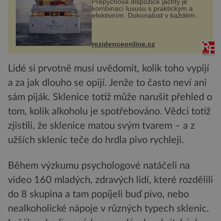
Přepychová dispozice jachty je
kombinací luxusu s praktickým a
efektivním. Dokonalost v každém
detailu představuje značka Fendi
Casa, kterou byly vybaveny její
paluby. Monacký přístav nabízí
každoročn...
rezidenceonline.cz
Lidé si prvotně musí uvědomit, kolik toho vypijí
a za jak dlouho se opijí. Jenže to často neví ani
sám piják. Sklenice totiž může narušit přehled o
tom, kolik alkoholu je spotřebováno. Vědci totiž
zjistili, že sklenice matou svým tvarem – a z
užších sklenic teče do hrdla pivo rychleji.
Během výzkumu psychologové natáčeli na
video 160 mladých, zdravých lidí, které rozdělili
do 8 skupina a tam popíjeli buď pivo, nebo
nealkoholické nápoje v různých typech sklenic.