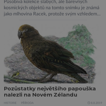
Působivá kolekce slabých, ale barevných
kosmických objektů na tomto snímku je známá
jako mlhovina Racek, protože svým vzhledem
připomíná ptáka v letu. Útvar tvoří oblaky
prachu, vodíku, hélia a malého množství těžších
chemických prvků. Celá oblast je místem zrodu
nových hvězd. Mimořádné rozlišení tohoto
záběru pořízeného pomocí přehlídkového
teleskopu ESO/VST odhaluje detaily
jednotlivých astronomických objektů, […]
Pozůstatky největšího papouška
nalezli na Novém Zélandu
HISTORIE
PŘÍRODA
8.8.2019