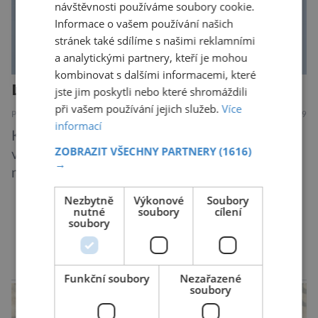
návštěvnosti používáme soubory cookie.
Informace o vašem používání našich
stránek také sdílíme s našimi reklamními
a analytickými partnery, kteří je mohou
kombinovat s dalšími informacemi, které
Další rána pro mizejícího sýčka
jste jim poskytli nebo které shromáždili
při vašem používání jejich služeb.
Více
PŘÍRODA
7.8.2019
informací
Kriticky ohrožený sýček obecný letos
ZOBRAZIT VŠECHNY PARTNERY
(1616)
významně posílil populaci díky velkému
→
množství hrabošů. Teď pro něj malý hlodavec
může být hrozbou. Zemědělci dostali povolení
Nezbytně
Výkonové
Soubory
trávit hraboše plošně rozhozeným jedem. Od 5.
nutné
soubory
cílení
soubory
srpna jim to umožňuje rozhodnutí Ústředního
DALŠÍ ČLÁNKY ›
kontrolního a zkušebního ústavu zemědělského
(ÚKZÚZ) podřízeného ministerstvu
reklama
Funkční soubory
Nezařazené
zemědělství. Ornitologové varují, že v ohrožení
soubory
je mnoho živočichů a především […]