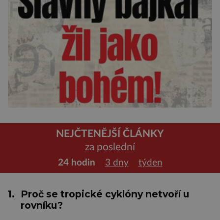
NEJČTENĚJŠÍ ČLÁNKY
za poslední
24 hodin
3 dny
týden
1.
Proč se tropické cyklóny netvoří u
rovníku?