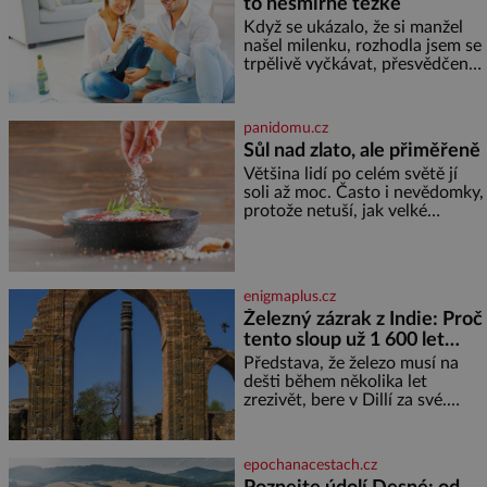
to nesmírně těžké
Když se ukázalo, že si manžel
našel milenku, rozhodla jsem se
trpělivě vyčkávat, přesvědčena,
že se dříve či později vrátí k
rodině. Možná je to jedna z
nejtěžších věcí na světě. Ale
panidomu.cz
každý, kdo s tím má nějaké
Sůl nad zlato, ale přiměřeně
zkušenosti, se zapřísahá, že
Většina lidí po celém světě jí
pokud odpustíte, znatelně se
soli až moc. Často i nevědomky,
vám uleví. Když se ke mně
protože netuší, jak velké
doneslo, že si manžel pořídil
množství se jí skrývá v
milenku,
průmyslově vyráběných
potravinách, dokonce i těch
sladkých. Sůl je zdravá Ale v
enigmaplus.cz
ani ne třetinovém množství, než
Železný zázrak z Indie: Proč
je pro většinu populace běžné.
tento sloup už 1 600 let
Její základní složky– sodík a
chlór – jsou zásadní pro
nezná rez?
Představa, že železo musí na
správné hospodaření
dešti během několika let
zrezivět, bere v Dillí za své.
Uprostřed komplexu Qutb stojí
více než sedm metrů vysoký
železný sloup, který už přibližně
epochanacestach.cz
1 600 let odolává počasí