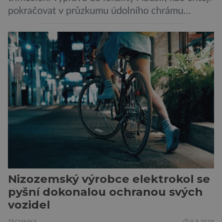
pokračovat v průzkumu údolního chrámu
faraona Niuserrea a okolí hrobky hodnostáře
Ceje. Lucie Jirásková z Českého
egyptologického ústavu FF UK řekla, že je
v plánu také zpracování vykopaných předmětů.
„V průběhu výzkumů není moc času na
zpracování nálezů. Necháváme si na to tedy
měsíc, kdy […]
Nizozemský výrobce elektrokol se
pyšní dokonalou ochranou svých
vozidel