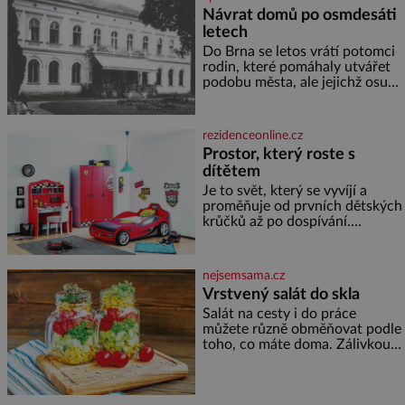
zakysané sm
Návrat domů po osmdesáti
letech
Do Brna se letos vrátí potomci
rodin, které pomáhaly utvářet
podobu města, ale jejichž osudy
dramaticky přerušila druhá
světová válka. Příběhy rodů
Placzek, Löw-Beer, Fuhrmann,
rezidenceonline.cz
Kohn a Stiassni se stanou
Prostor, který roste s
jednou z hlavních
dítětem
dramaturgických linií festivalu
židovské kultury ŠTETL FEST
Je to svět, který se vyvíjí a
2026. Některé návraty nejsou
proměňuje od prvních dětských
jednoduché. Místa, která si
krůčků až po dospívání.
člověk pamatuje z rodinných
Správně navržený pokoj
vyprávění, už dávno
podporuje bezpečí, kreativitu,
soustředění i odpočinek a
nejsemsama.cz
reaguje na každou etapu života
Vrstvený salát do skla
a specifické potřeby dítěte. Pro
Salát na cesty i do práce
nejmenší je klíčová
můžete různě obměňovat podle
jednoduchost, měkkost a
toho, co máte doma. Zálivkou
bezpečí, proto by pokoj
ho zalijte až těsně před
miminka měl působit především
podáváním, aby zeleninu
klidně a útulně. Předškolní věk
nerozmočila. Na 2 porce
je