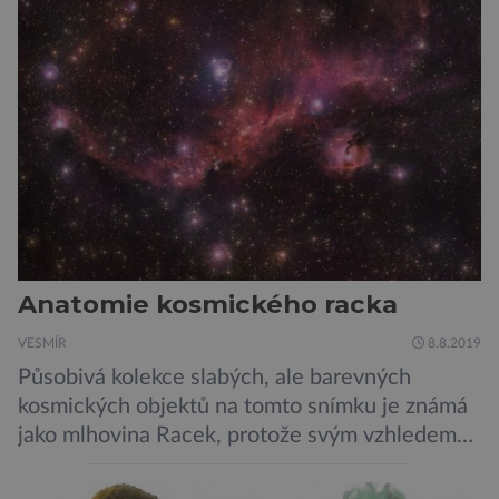
Anatomie kosmického racka
VESMÍR
8.8.2019
Působivá kolekce slabých, ale barevných
kosmických objektů na tomto snímku je známá
jako mlhovina Racek, protože svým vzhledem
připomíná ptáka v letu. Útvar tvoří oblaky
prachu, vodíku, hélia a malého množství těžších