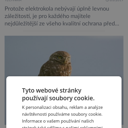
TECHNIKA
8.8.2019
Protože elektrokola nebývají úplně levnou
záležitostí, je pro každého majitele
nejdůležitější ze všeho kvalitní ochrana před
krádeží. Toho si je dobře vědom i nizozemský
výrobce kol VanMoof, který bez mrknutí oka
tvrdí, že má tu nejlepší ochranu na světě.
Skutečně nepřehání? Pokud se podrobněji
podíváme na ochranu jejich elektrokol
Electrified S2 a X2, pak je […]
Tyto webové stránky
používají soubory cookie.
K personalizaci obsahu, reklam a analýze
návštěvnosti používáme soubory cookie.
Informace o vašem používání našich
stránek také sdílíme s našimi reklamními