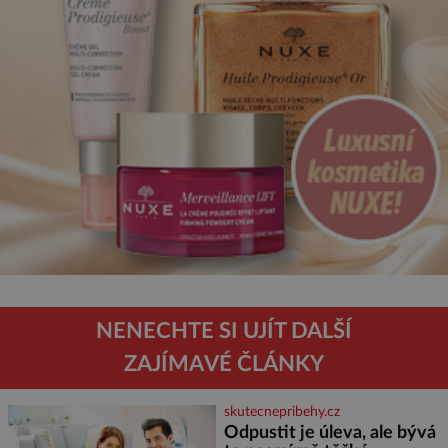
NENECHTE SI UJÍT DALŠÍ
ZAJÍMAVÉ ČLÁNKY
skutecnepribehy.cz
Odpustit je úleva, ale bývá