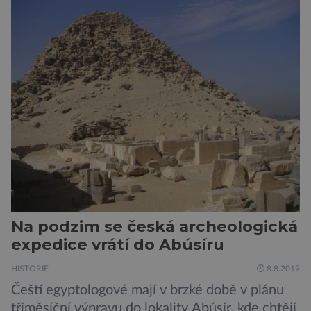
skutečně silným zobákem. Pták dostal
pojmenování Heracles inexpectatus a doba
jeho života je datována přibližně před 19
miliony lety. „Nový Zéland je dobře známý
svými velkými nelétavými ptáky. Dominantní
[…]
Na podzim se česká archeologická
expedice vrátí do Abúsíru
HISTORIE
8.8.2019
Čeští egyptologové mají v brzké době v plánu
tříměsíční výpravu do lokality Abúsír, kde chtějí