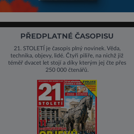
PŘEDPLATNÉ ČASOPISU
21. STOLETÍ je časopis plný novinek. Věda,
technika, objevy, lidé. Čtyři pilíře, na nichž již
téměř dvacet let stojí a díky kterým jej čte přes
250 000 čtenářů.