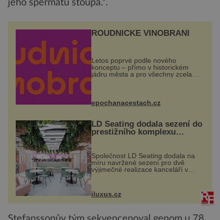
jeho spermatu stoupá.“.
ROUDNICKÉ VINOBRANÍ
Letos poprvé podle nového
konceptu – přímo v historickém
jádru města a pro všechny zcela
zdarma. Hlavní program se
odehraje na Karlově a Husově
náměstí. Návštěvníci se mohou těšit
na víno, burčák, pes...
epochanacestach.cz
LD Seating dodala sezení do
prestižního komplexu
MediaCityUK v Salfordu
Společnost LD Seating dodala na
míru navržené sezení pro dvě
výjimečné realizace kanceláří v
areálu MediaCityUK v anglickém
Salfordu – konkrétně do budov Blue
Tower a Orange Tower. Komplex
iluxus.cz
budov Media...
Stefanssonův tým sekvencenoval genom u 78