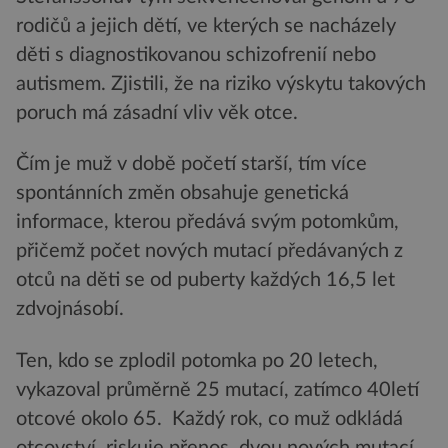
rodičů a jejich dětí, ve kterých se nacházely
děti s diagnostikovanou schizofrenií nebo
autismem. Zjistili, že na riziko výskytu takových
poruch má zásadní vliv věk otce.
Čím je muž v době početí starší, tím více
spontánních změn obsahuje genetická
informace, kterou předává svým potomkům,
přičemž počet nových mutací předávaných z
otců na děti se od puberty každých 16,5 let
zdvojnásobí.
Ten, kdo se zplodil potomka po 20 letech,
vykazoval průměrně 25 mutací, zatímco 40letí
otcové okolo 65. Každý rok, co muž odkládá
otcovství, riskuje přenos dvou nových mutací