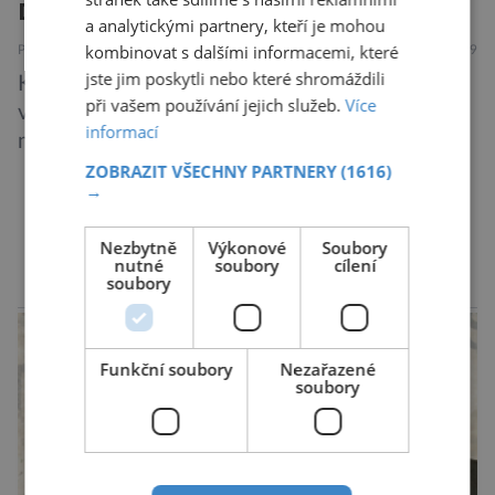
Další rána pro mizejícího sýčka
a analytickými partnery, kteří je mohou
kombinovat s dalšími informacemi, které
PŘÍRODA
7.8.2019
jste jim poskytli nebo které shromáždili
Kriticky ohrožený sýček obecný letos
při vašem používání jejich služeb.
Více
významně posílil populaci díky velkému
informací
množství hrabošů. Teď pro něj malý hlodavec
může být hrozbou. Zemědělci dostali povolení
ZOBRAZIT VŠECHNY PARTNERY
(1616)
→
trávit hraboše plošně rozhozeným jedem. Od 5.
srpna jim to umožňuje rozhodnutí Ústředního
DALŠÍ ČLÁNKY ›
Nezbytně
Výkonové
Soubory
kontrolního a zkušebního ústavu zemědělského
nutné
soubory
cílení
soubory
(ÚKZÚZ) podřízeného ministerstvu
reklama
zemědělství. Ornitologové varují, že v ohrožení
je mnoho živočichů a především […]
Funkční soubory
Nezařazené
soubory