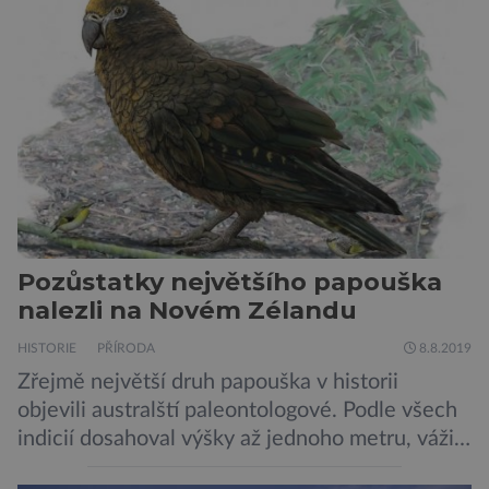
chemických prvků. Celá oblast je místem zrodu
nových hvězd. Mimořádné rozlišení tohoto
záběru pořízeného pomocí přehlídkového
teleskopu ESO/VST odhaluje detaily
jednotlivých astronomických objektů, […]
Pozůstatky největšího papouška
nalezli na Novém Zélandu
HISTORIE
PŘÍRODA
8.8.2019
Zřejmě největší druh papouška v historii
objevili australští paleontologové. Podle všech
indicií dosahoval výšky až jednoho metru, vážil
asi 7 kilogramů, nelétal a mohl se chlubit