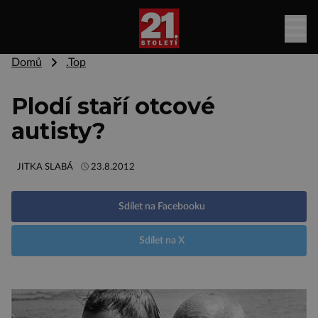
Domů
.Top
Plodí staří otcové
autisty?
JITKA SLABÁ
23.8.2012
Sdílet na Facebooku
Sdílet na X