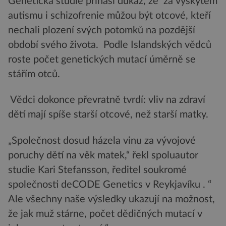
Genetická studie přináší důkaz, že za výskytem
autismu i schizofrenie můžou být otcové, kteří
nechali plození svých potomků na pozdější
období svého života. Podle Islandských vědců
roste počet genetických mutací úměrně se
stářím otců.
Vědci dokonce převratně tvrdí: vliv na zdraví
dětí mají spíše starší otcové, než starší matky.
„Společnost dosud házela vinu za vývojové
poruchy dětí na věk matek,“ řekl spoluautor
studie Kari Stefansson, ředitel soukromé
společnosti deCODE Genetics v Reykjavíku . “
Ale všechny naše výsledky ukazují na možnost,
že jak muž stárne, počet dědičných mutací v