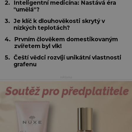
2.
Inteligentní medicína: Nastává éra
"umělá"?
3.
Je klíč k dlouhověkosti skrytý v
nízkých teplotách?
4.
Prvním člověkem domestikovaným
zvířetem byl vlk!
5.
Čeští vědci rozvíjí unikátní vlastnosti
grafenu
reklama