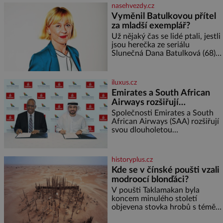
potřebujete: ✿ 1/4 ledového
nasehvezdy.cz
nebo jiného salátu (římský salát,
Vyměnil Batulkovou přítel
polníček…) ✿ 1 malá konzerva
za mladší exemplář?
kukuřice ✿ ½ okurky ✿ 2
rajčata Zálivka: ✿ 4 lžíce
Už nějaký čas se lidé ptali, jestli
olivového oleje ✿ 1 lžíci
jsou herečka ze seriálu
citronové šťávy ✿ ½ stroužku
Slunečná Dana Batulková (68) a
její partner, režisér Ondřej Zajíc
(56), ještě vůbec spolu. Herečka
od sebe přítele od samého
iluxus.cz
začátku odhán
Emirates a South African
Airways rozšiřují
partnerství. Cestujícím
Společnosti Emirates a South
nově zpřístupní dalších
African Airways (SAA) rozšiřují
svou dlouholetou
devět destinací v jižní a
codesharovou spolupráci. Nová
střední Africe
reciproční dohoda zpřístupní
cestujícím devět dalších
historyplus.cz
destinací v jižní a střední Africe
Kde se v čínské poušti vzali
a u
modroocí blonďáci?
V poušti Taklamakan byla
koncem minulého století
objevena stovka hrobů s téměř
netknutými mumiemi. Všichni