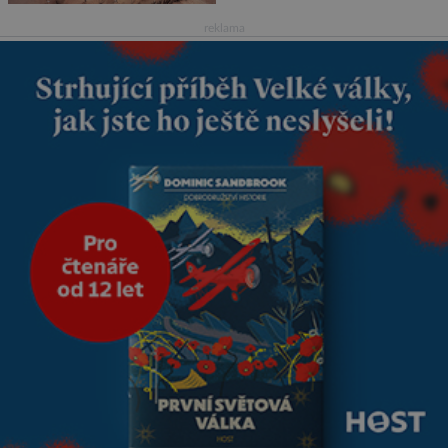
mrtví byli pohřbeni s úctou a
četnými milodary. Asi nejvíc
reklama
přitom vědce zaujal hrob
tříměsíčního chlapečka s
modrou filcovou čapkou, z níž
se draly blonďaté vlásky. Fakt,
že jsou těla dávných lidí
nesmírně dobře zachovalá,
přičítají odborníci zdejším
klimatickým podmínkám.
Sucho, prosolené písky a
extrémně