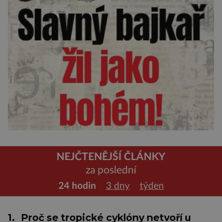
NEJČTENĚJŠÍ ČLÁNKY
za poslední
24 hodin
3 dny
týden
1.
Proč se tropické cyklóny netvoří u