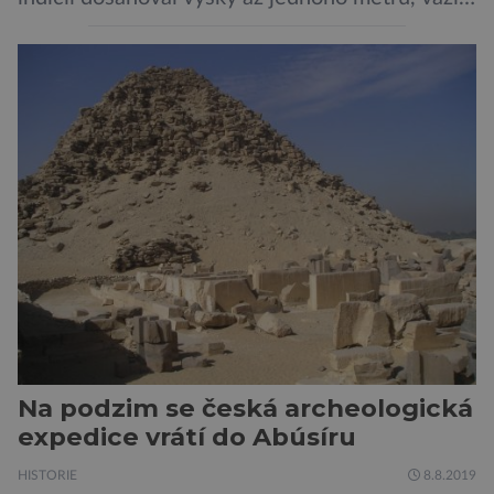
asi 7 kilogramů, nelétal a mohl se chlubit
skutečně silným zobákem. Pták dostal
pojmenování Heracles inexpectatus a doba
jeho života je datována přibližně před 19
miliony lety. „Nový Zéland je dobře známý
svými velkými nelétavými ptáky. Dominantní
[…]
Na podzim se česká archeologická
expedice vrátí do Abúsíru
HISTORIE
8.8.2019