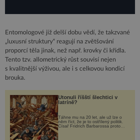
Entomologové již delší dobu vědí, že takzvané
„luxusní struktury“ reagují na zvětšování
proporcí těla jinak, než např. krovky či křídla.
Tento tzv. allometrický růst souvisí nejen
s kvalitnější výživou, ale i s celkovou kondicí
brouka.
Utonuli říšští šlechtici v
latríně?
Táhne mu na 20 let, ale už lze o
něm říct, že je to ostřílený politik.
Císař Fridrich Barbarossa proto
posílá svého syna a dědice
Jindřicha VI. do Erfurtu, aby se stal
prostředníkem při řešení sporu m...