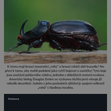
K čemu mají brouci nosorožíci „rohy“ a brouci roháči obří kusadla? No
přeci k tomu, aby mohli podobně jako rytíři bojovat o samičky! Tyto boje
jsou součástí pohlavního výběru, jednoho z důležitých motorů evoluce.
Americký biolog Douglas Emlen se výzkumu těchto jevů věnuje již
několik desetiletí. Jedním z jeho posledních zjištění je spojení velikosti
„rohů“ s hladinou inzulínu.
Reklama