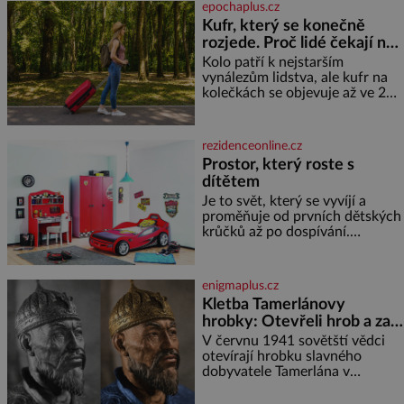
epochaplus.cz
Kufr, který se konečně
rozjede. Proč lidé čekají na
kolečka téměř pět tisíc let?
Kolo patří k nejstarším
vynálezům lidstva, ale kufr na
kolečkách se objevuje až ve 20.
století. Po tisíce let lidé vláčejí
těžká zavazadla v rukou, na
zádech nebo je nakládají na
rezidenceonline.cz
povozy. Stačí přitom jediný
Prostor, který roste s
nápad, připevnit ke kufru
dítětem
kolečka. Jenže právě ten nikdo
dlouho nedostane. Až jednou se
Je to svět, který se vyvíjí a
na letišti ozve věta, která změní
proměňuje od prvních dětských
krůčků až po dospívání.
Správně navržený pokoj
podporuje bezpečí, kreativitu,
soustředění i odpočinek a
enigmaplus.cz
reaguje na každou etapu života
Kletba Tamerlánovy
a specifické potřeby dítěte. Pro
hrobky: Otevřeli hrob a za
nejmenší je klíčová
dva dny začala invaze do
jednoduchost, měkkost a
V červnu 1941 sovětští vědci
bezpečí, proto by pokoj
SSSR. Náhoda, nebo
otevírají hrobku slavného
miminka měl působit především
dobyvatele Tamerlána v
varování?
klidně a útulně. Předškolní věk
uzbeckém Samarkandu. O dva
je
dny později nacistické Německo