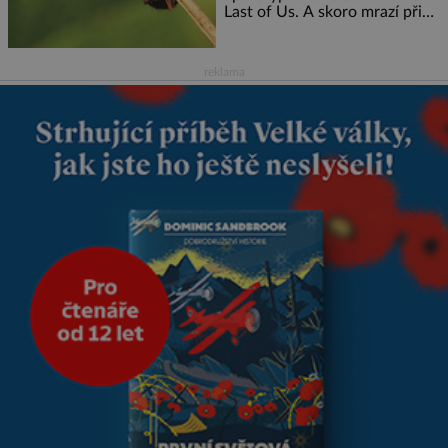
Last of Us. A skoro mrazí při
představě, že podobné horory
probíhají v přírodě běžně – s
tím rozdílem, že nejde pouze o
reklama
infekce parazitickou houbou a
že predátor dokáže ovládat jen
vývojově nesrovnatelně
jednodušší živočichy, než je
člověk. Najít skutečné zombie
není nic nemožného ani v naší
přírodě.