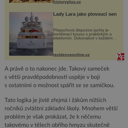
historyplus.cz
Lady Lara jako plovoucí sen
Přepychová dispozice jachty je
kombinací luxusu s praktickým a
efektivním. Dokonalost v každém
detailu představuje značka Fendi
Casa, kterou byly vybaveny její
paluby. Monacký přístav nabízí
každoročn...
rezidenceonline.cz
A právě o to nakonec jde. Takový sameček
s větší pravděpodobností uspěje v boji
s ostatními o možnost spářit se se samičkou.
Tato logika je jistě zřejmá i žákům nižších
ročníků zvláštní základní školy. Mnohem větší
problém je však prokázat, že k něčemu
takovému v tělech obřího hmyzu skutečně