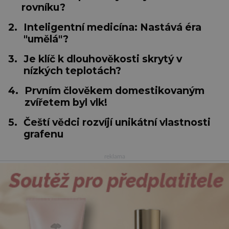
rovníku?
2.
Inteligentní medicína: Nastává éra
"umělá"?
3.
Je klíč k dlouhověkosti skrytý v
nízkých teplotách?
4.
Prvním člověkem domestikovaným
zvířetem byl vlk!
5.
Čeští vědci rozvíjí unikátní vlastnosti
grafenu
reklama