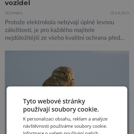
vozidel
TECHNIKA
8.8.2019
Protože elektrokola nebývají úplně levnou
záležitostí, je pro každého majitele
nejdůležitější ze všeho kvalitní ochrana před
krádeží. Toho si je dobře vědom i nizozemský
výrobce kol VanMoof, který bez mrknutí oka
tvrdí, že má tu nejlepší ochranu na světě.
Skutečně nepřehání? Pokud se podrobněji
podíváme na ochranu jejich elektrokol
Electrified S2 a X2, pak je […]
Tyto webové stránky
používají soubory cookie.
K personalizaci obsahu, reklam a analýze
návštěvnosti používáme soubory cookie.
Informace o vašem používání našich