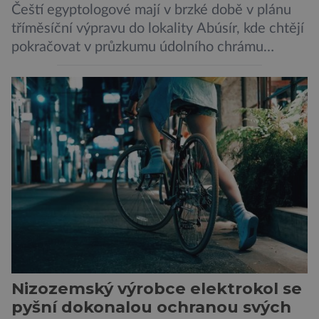
Čeští egyptologové mají v brzké době v plánu
tříměsíční výpravu do lokality Abúsír, kde chtějí
pokračovat v průzkumu údolního chrámu
faraona Niuserrea a okolí hrobky hodnostáře
Ceje. Lucie Jirásková z Českého
egyptologického ústavu FF UK řekla, že je
v plánu také zpracování vykopaných předmětů.
„V průběhu výzkumů není moc času na
zpracování nálezů. Necháváme si na to tedy
měsíc, kdy […]
Nizozemský výrobce elektrokol se
pyšní dokonalou ochranou svých