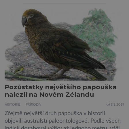
připomíná ptáka v letu. Útvar tvoří oblaky
prachu, vodíku, hélia a malého množství těžších
chemických prvků. Celá oblast je místem zrodu
nových hvězd. Mimořádné rozlišení tohoto
záběru pořízeného pomocí přehlídkového
teleskopu ESO/VST odhaluje detaily
jednotlivých astronomických objektů, […]
Pozůstatky největšího papouška
nalezli na Novém Zélandu
HISTORIE
PŘÍRODA
8.8.2019
Zřejmě největší druh papouška v historii
objevili australští paleontologové. Podle všech
indicií dosahoval výšky až jednoho metru, vážil