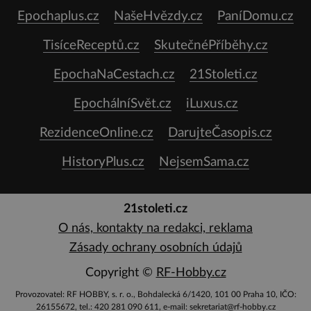
Epochaplus.cz
NašeHvězdy.cz
PaníDomu.cz
TisíceReceptů.cz
SkutečnéPříběhy.cz
EpochaNaCestach.cz
21Stoleti.cz
EpochálníSvět.cz
iLuxus.cz
RezidenceOnline.cz
DarujteČasopis.cz
HistoryPlus.cz
NejsemSama.cz
21stoleti.cz
O nás, kontakty na redakci, reklama
Zásady ochrany osobních údajů
Copyright ©
RF-Hobby.cz
Provozovatel: RF HOBBY, s. r. o., Bohdalecká 6/1420, 101 00 Praha 10, IČO:
26155672, tel.: 420 281 090 611, e-mail: sekretariat@rf-hobby.cz