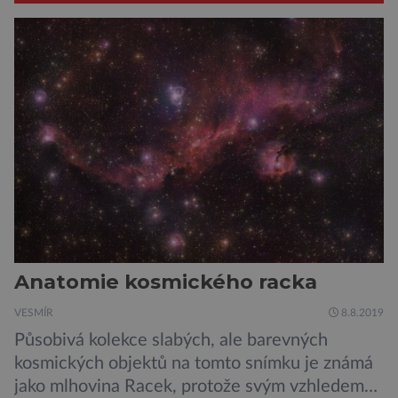
Anatomie kosmického racka
VESMÍR
8.8.2019
Působivá kolekce slabých, ale barevných
kosmických objektů na tomto snímku je známá
jako mlhovina Racek, protože svým vzhledem