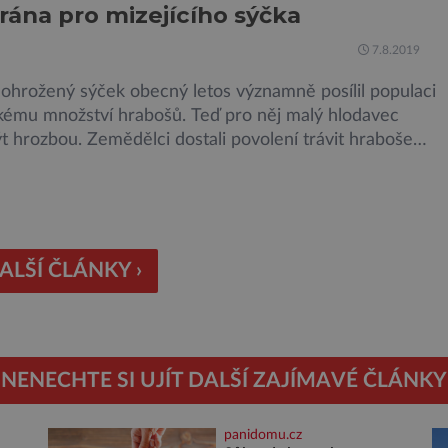
 rána pro mizejícího sýčka
 na světě. Skutečně nepřehání? Pokud se podrobněji
 na ochranu jejich elektrokol Electrified S2 a X2, pak
7.8.2019
 ohrožený sýček obecný letos významně posílil populaci
lkému množství hrabošů. Teď pro něj malý hlodavec
 hrozbou. Zemědělci dostali povolení trávit hraboše
rozhozeným jedem. Od 5. srpna jim to umožňuje
utí Ústředního kontrolního a zkušebního ústavu
ského (ÚKZÚZ) podřízeného ministerstvu zemědělství.
gové varují, že v ohrožení je mnoho živočichů a
ím […]
ALŠÍ ČLÁNKY ›
NENECHTE SI UJÍT DALŠÍ ZAJÍMAVÉ ČLÁNKY
panidomu.cz