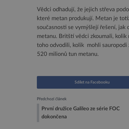
Vědci odhadují, že jejich střeva pod
které metan produkují. Metan je tot
současnosti se vymýšlejí řešení, jak
metanu. Britští vědci zkoumali, koli
toho odvodili, kolik mohli sauropodi 
520 milionů tun metanu.
Sdílet na Facebooku
Předchozí článek
První družice Galileo ze série FOC
dokončena