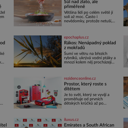
Sůl nad zlato, ale
é
přiměřeně
žel
Většina lidí po celém světě jí
sem
soli až moc. Často i
nevědomky, protože netuší,
i
jak velké množství se jí skrývá
žná
v průmyslově vyráběných
cí
potravinách, dokonce i těch
epochaplus.cz
 tím
sladkých. Sůl je zdravá Ale
v ani ne třetinovém množství,
 od
Rákos: Nenápadný poklad
než je pro většinu populace
z mokřadů
m
běžné. Její základní složky–
ské
Šumí ve větru na březích
sodík a chlór – jsou zásadní
rybníků, ukrývá vodní ptáky a
il
pro správné hospodaření
k
mnozí kolem něj procházejí
eky
bez povšimnutí. Přesto právě
rákos pomáhal stavět domy,
ete
vyrábět lodě, zapisovat první
rezidenceonline.cz
é z
texty a inspiroval řadu
pověstí. Tato skromná, ale
Prostor, který roste s
 se
užitečná rostlina provází
dítětem
 se
člověka už tisíce let. Většina
Je to svět, který se vyvíjí a
čit
lidí vnímá rákos jen jako
proměňuje od prvních
obyčejnou kulisu letního
dětských krůčků až po
koupání. Stačí se však podívat
dospívání. Správně navržený
á
pokoj podporuje bezpečí,
dů
kreativitu, soustředění i
iluxus.cz
ann,
odpočinek a reaguje na
každou etapu života a
ítel
Emirates a South African