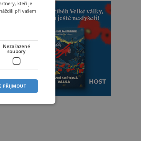
tnery, kteří je
máždili při vašem
Nezařazené
soubory
E PŘIJMOUT