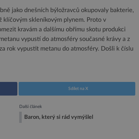
obně jako dnešních býložravců okupovaly bakterie,
iž klíčovým skleníkovým plynem. Proto v
 omezit kravám a dalšímu obřímu skotu produkci
k metanu vypustí do atmosféry současné krávy a z
za rok vypustit metanu do atmosféry. Došli k číslu
Sdílet na X
Další článek
Baron, který si rád vymýšlel