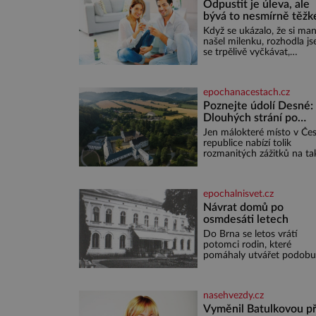
Odpustit je úleva, ale
bývá to nesmírně těžk
Když se ukázalo, že si man
našel milenku, rozhodla j
se trpělivě vyčkávat,
přesvědčena, že se dříve č
později vrátí k rodině. Mo
je to jedna z nejtěžších vě
epochanacestach.cz
na světě. Ale každý, kdo s
má nějaké zkušenosti, se
Poznejte údolí Desné:
zapřísahá, že pokud
Dlouhých strání po
odpustíte, znatelně se vá
termální prameny
Jen málokteré místo v Če
uleví. Když se ke mně
republice nabízí tolik
doneslo, že si manžel poříd
rozmanitých zážitků na ta
milenku,
malém území jako údolí ř
Desné v srdci Jeseníků.
Během jediného dne můž
epochalnisvet.cz
nahlédnout do útrob jedn
nejvýznamnějších vodních
Návrat domů po
elektráren v Evropě, vydat
osmdesáti letech
na horské hřebeny, projet
Do Brna se letos vrátí
na koloběžce a den zakon
potomci rodin, které
poznáváním památek ve
pomáhaly utvářet podobu
Velkých Losinách nebo v
města, ale jejichž osudy
termálním
dramaticky přerušila druh
světová válka. Příběhy ro
nasehvezdy.cz
Placzek, Löw-Beer, Fuhrm
Kohn a Stiassni se stanou
Vyměnil Batulkovou př