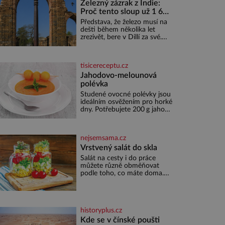
Železný zázrak z Indie:
Proč tento sloup už 1 600
let nezná rez?
Představa, že železo musí na
dešti během několika let
zrezivět, bere v Dillí za své.
Uprostřed komplexu Qutb
stojí více než sedm metrů
vysoký železný sloup, který už
tisicereceptu.cz
přibližně 1 600 let odolává
počasí
Jahodovo-melounová
polévka
Studené ovocné polévky jsou
ideálním osvěžením pro horké
dny. Potřebujete 200 g jahod
600 g žlutého melounu 100
ml sladkého dezertního vína
50 g cukru krystal 1 lžíci
nejsemsama.cz
medu 200 g zakysané sm
Vrstvený salát do skla
Salát na cesty i do práce
můžete různě obměňovat
podle toho, co máte doma.
Zálivkou ho zalijte až těsně
před podáváním, aby zeleninu
nerozmočila. Na 2 porce
potřebujete: ✿ 1/4 ledového
historyplus.cz
nebo jiného salátu (římský
salát, polníček…) ✿ 1 malá
Kde se v čínské poušti