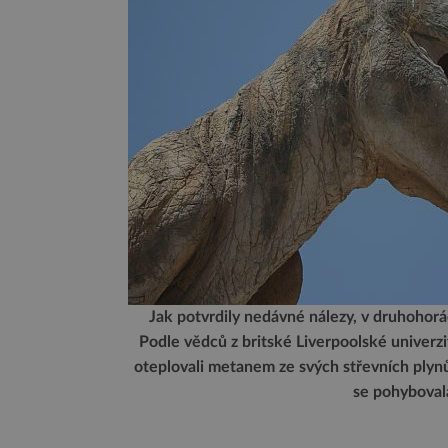
Jak potvrdily nedávné nálezy, v druhohorách
Podle vědců z britské Liverpoolské univerzit
oteplovali metanem ze svých střevních plynů.
se pohyboval