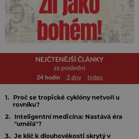
NEJČTENĚJŠÍ ČLÁNKY
za poslední
24 hodin
3 dny
týden
1.
Proč se tropické cyklóny netvoří u
rovníku?
2.
Inteligentní medicína: Nastává éra
"umělá"?
3.
Je klíč k dlouhověkosti skrytý v