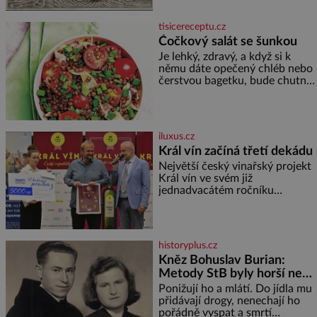
snaze dané místo zviditelnit a
přitáhnout k němu pozornost
tisicereceptu.cz
záhadám nakloněných turi
Čočkový salát se šunkou
Je lehký, zdravý, a když si k
němu dáte opečený chléb nebo
čerstvou bagetku, bude chutnat
jedna báseň. Suroviny 250 g
vaší oblíbené čočky 150 g
cherry rajčátek 1 velká červená
cibule 2 lžíce
iluxus.cz
Král vín začíná třetí dekádu
Největší český vinařský projekt
Král vín ve svém již
jednadvacátém ročníku
představil nejlepší domácí vína.
Ta vybírala odborná porota z
celkem 1260 vzorků od 157
vinařů. Král vín, který se – i pře
historyplus.cz
Kněz Bohuslav Burian:
Metody StB byly horší než
gestapácké trýznění
Ponižují ho a mlátí. Do jídla mu
přidávají drogy, nenechají ho
pořádně vyspat a smrtí