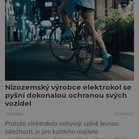
egyptologického ústavu FF UK řekla, že je
v plánu také zpracování vykopaných předmětů.
„V průběhu výzkumů není moc času na
zpracování nálezů. Necháváme si na to tedy
měsíc, kdy […]
Nizozemský výrobce elektrokol se
pyšní dokonalou ochranou svých
vozidel
TECHNIKA
8.8.2019
Protože elektrokola nebývají úplně levnou
záležitostí, je pro každého majitele