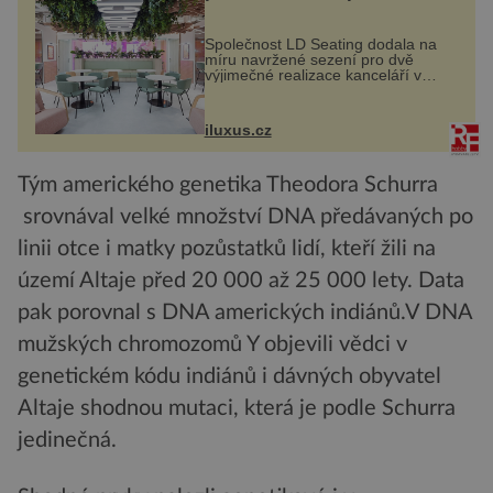
MediaCityUK v Salfordu
Společnost LD Seating dodala na
míru navržené sezení pro dvě
výjimečné realizace kanceláří v
areálu MediaCityUK v anglickém
Salfordu – konkrétně do budov Blue
Tower a Orange Tower. Komplex
iluxus.cz
budov Media...
Tým amerického genetika Theodora Schurra
srovnával velké množství DNA předávaných po
linii otce i matky pozůstatků lidí, kteří žili na
území Altaje před 20 000 až 25 000 lety. Data
pak porovnal s DNA amerických indiánů.V DNA
mužských chromozomů Y objevili vědci v
genetickém kódu indiánů i dávných obyvatel
Altaje shodnou mutaci, která je podle Schurra
jedinečná.