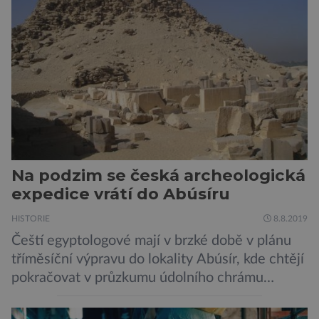
miliony lety. „Nový Zéland je dobře známý
svými velkými nelétavými ptáky. Dominantní
[…]
Na podzim se česká archeologická
expedice vrátí do Abúsíru
HISTORIE
8.8.2019
Čeští egyptologové mají v brzké době v plánu
tříměsíční výpravu do lokality Abúsír, kde chtějí
pokračovat v průzkumu údolního chrámu
faraona Niuserrea a okolí hrobky hodnostáře
Ceje. Lucie Jirásková z Českého