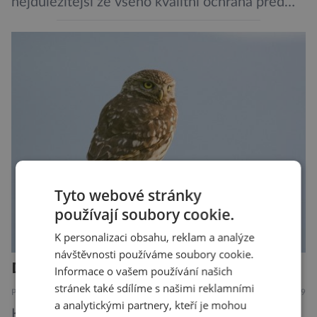
nejdůležitější ze všeho kvalitní ochrana před
krádeží. Toho si je dobře vědom i nizozemský
výrobce kol VanMoof, který bez mrknutí oka
tvrdí, že má tu nejlepší ochranu na světě.
Skutečně nepřehání? Pokud se podrobněji
podíváme na ochranu jejich elektrokol
Electrified S2 a X2, pak je […]
Tyto webové stránky
používají soubory cookie.
K personalizaci obsahu, reklam a analýze
návštěvnosti používáme soubory cookie.
Další rána pro mizejícího sýčka
Informace o vašem používání našich
stránek také sdílíme s našimi reklamními
PŘÍRODA
7.8.2019
a analytickými partnery, kteří je mohou
Kriticky ohrožený sýček obecný letos