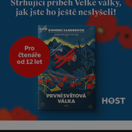
jednoduchost, měkkost a
bezpečí, proto by pokoj
miminka měl působit především
klidně a útulně. Předškolní věk
je