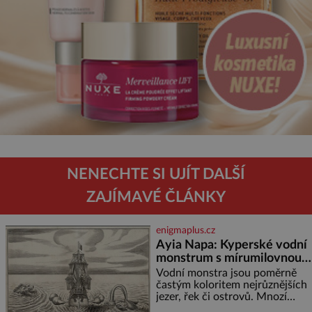
NENECHTE SI UJÍT DALŠÍ
ZAJÍMAVÉ ČLÁNKY
enigmaplus.cz
Ayia Napa: Kyperské vodní
monstrum s mírumilovnou
povahou
Vodní monstra jsou poměrně
častým koloritem nejrůznějších
jezer, řek či ostrovů. Mnozí
skeptici to přikládají hlavně