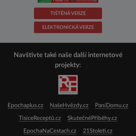
TIŠTĚNÁ VERZE
ELEKTRONICKÁ VERZE
Navštivte také naše další internetové
projekty:
Epochaplus.cz
NašeHvězdy.cz
PaníDomu.cz
TisíceReceptů.cz
SkutečnéPříběhy.cz
EpochaNaCestach.cz
21Stoleti.cz