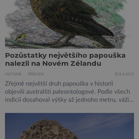
teleskopu ESO/VST odhaluje detaily
jednotlivých astronomických objektů, […]
Pozůstatky největšího papouška
nalezli na Novém Zélandu
HISTORIE
PŘÍRODA
8.8.2019
Zřejmě největší druh papouška v historii
objevili australští paleontologové. Podle všech
indicií dosahoval výšky až jednoho metru, vážil
asi 7 kilogramů, nelétal a mohl se chlubit
skutečně silným zobákem. Pták dostal
pojmenování Heracles inexpectatus a doba
jeho života je datována přibližně před 19