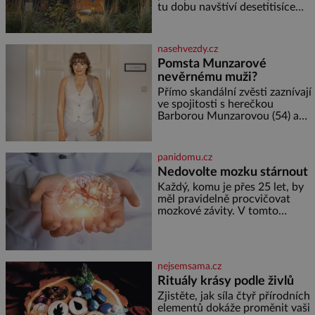
poznáváním památek ve
tu dobu navštíví desetitisíce
Velkých Losinách nebo v
květů, nalétá stovky kilometrů a
termálním
vyrobí přibližně devět gramů
medu – zhruba jednu čajovou
nasehvezdy.cz
lžičku. Sama o sobě se může
Pomsta Munzarové
zdát bezvýznamná. Teprve když
nevěrnému muži?
se spojí s dalšími desítkami tisíc
příslušnic svého včelstva,
Přímo skandální zvěsti zaznívají
vznikne jeden z
ve spojitosti s herečkou
nejdokonalejších organismů
Barborou Munzarovou (54) a
hercem Martinem Trnavským
(56). Munzarová měla být totiž
viděna s jakýmsi sympaťákem, s
panidomu.cz
nímž se velmi družně, až d
Nedovolte mozku stárnout
Každý, komu je přes 25 let, by
měl pravidelně procvičovat
mozkové závity. V tomto
období se totiž začíná
zhoršovat paměť. Možná máte
problém vzpomenout si na
jméno kolegy z práce. Nebo
nejsemsama.cz
marně v paměti lovíte název
Rituály krásy podle živlů
knížky, kterou jste nedávno
přečetli. Je to opravdu tak, s
Zjistěte, jak síla čtyř přírodních
věkem jako kdyby se paměť
elementů dokáže proměnit vaši