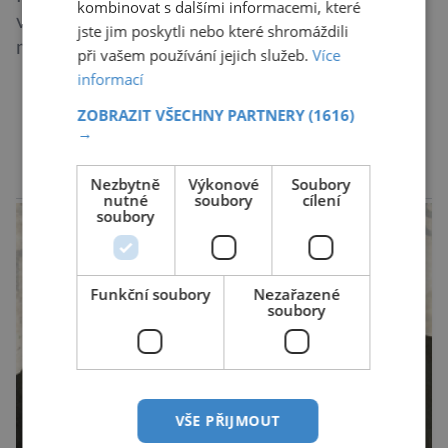
kombinovat s dalšími informacemi, které
významně posílil populaci díky velkému
jste jim poskytli nebo které shromáždili
množství hrabošů. Teď pro něj malý hlodavec
při vašem používání jejich služeb.
Více
může být hrozbou. Zemědělci dostali povolení
informací
trávit hraboše plošně rozhozeným jedem. Od 5.
ZOBRAZIT VŠECHNY PARTNERY
(1616)
srpna jim to umožňuje rozhodnutí Ústředního
DALŠÍ ČLÁNKY ›
→
kontrolního a zkušebního ústavu zemědělského
(ÚKZÚZ) podřízeného ministerstvu
Nezbytně
Výkonové
Soubory
reklama
nutné
soubory
cílení
zemědělství. Ornitologové varují, že v ohrožení
soubory
je mnoho živočichů a především […]
Funkční soubory
Nezařazené
soubory
VŠE PŘIJMOUT