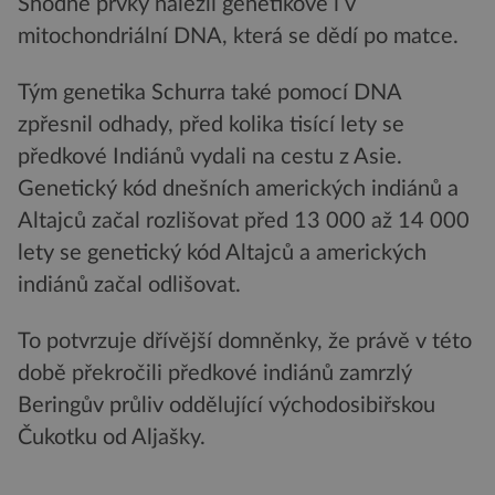
Shodné prvky nalezli genetikové i v
mitochondriální DNA, která se dědí po matce.
Tým genetika Schurra také pomocí DNA
zpřesnil odhady, před kolika tisící lety se
předkové Indiánů vydali na cestu z Asie.
Genetický kód dnešních amerických indiánů a
Altajců začal rozlišovat před 13 000 až 14 000
lety se genetický kód Altajců a amerických
indiánů začal odlišovat.
To potvrzuje dřívější domněnky, že právě v této
době překročili předkové indiánů zamrzlý
Beringův průliv oddělující východosibiřskou
Čukotku od Aljašky.