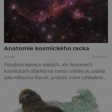
Anatomie kosmického racka
VESMÍR
8.8.2019
Působivá kolekce slabých, ale barevných
kosmických objektů na tomto snímku je známá
jako mlhovina Racek, protože svým vzhledem
připomíná ptáka v letu. Útvar tvoří oblaky
prachu, vodíku, hélia a malého množství těžších
chemických prvků. Celá oblast je místem zrodu
nových hvězd. Mimořádné rozlišení tohoto
záběru pořízeného pomocí přehlídkového