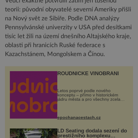
Vědci exaktně potvrdili zatím jen tušenou
teorii: původní obyvatelé severní Ameriky přišli
na Nový svět ze Sibiře. Podle DNA analýzy
Pennsylvánské univerzity v USA před desítkami
tisíc let žili na území dnešního Altajského kraje,
oblasti při hranicích Ruské federace s
Kazachstánem, Mongolskem a Čínou.
ROUDNICKÉ VINOBRANÍ
Letos poprvé podle nového
konceptu – přímo v historickém
jádru města a pro všechny zcela
zdarma. Hlavní program se
odehraje na Karlově a Husově
náměstí. Návštěvníci se mohou těšit
na víno, burčák, pes...
epochanacestach.cz
LD Seating dodala sezení do
prestižního komplexu