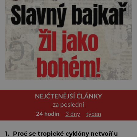
NEJČTENĚJŠÍ ČLÁNKY
za poslední
24 hodin
3 dny
týden
1.
Proč se tropické cyklóny netvoří u