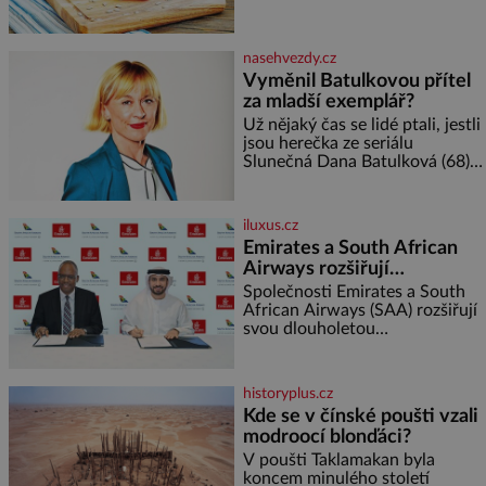
podáváním, aby zeleninu
klidně a útulně. Předškolní věk
nerozmočila. Na 2 porce
je
potřebujete: ✿ 1/4 ledového
nasehvezdy.cz
nebo jiného salátu (římský salát,
Vyměnil Batulkovou přítel
polníček…) ✿ 1 malá konzerva
za mladší exemplář?
kukuřice ✿ ½ okurky ✿ 2
rajčata Zálivka: ✿ 4 lžíce
Už nějaký čas se lidé ptali, jestli
olivového oleje ✿ 1 lžíci
jsou herečka ze seriálu
citronové šťávy ✿ ½ stroužku
Slunečná Dana Batulková (68) a
její partner, režisér Ondřej Zajíc
(56), ještě vůbec spolu. Herečka
od sebe přítele od samého
iluxus.cz
začátku odhán
Emirates a South African
Airways rozšiřují
partnerství. Cestujícím
Společnosti Emirates a South
nově zpřístupní dalších
African Airways (SAA) rozšiřují
svou dlouholetou
devět destinací v jižní a
codesharovou spolupráci. Nová
střední Africe
reciproční dohoda zpřístupní
cestujícím devět dalších
historyplus.cz
destinací v jižní a střední Africe
Kde se v čínské poušti vzali
a u
modroocí blonďáci?
V poušti Taklamakan byla
koncem minulého století