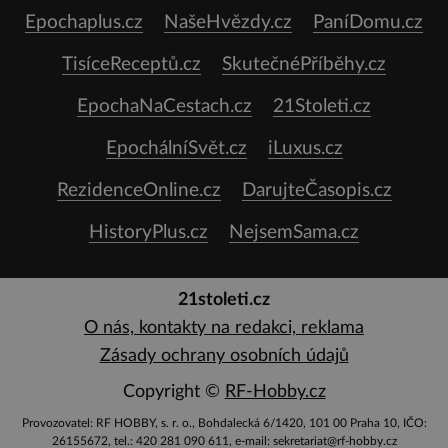
Epochaplus.cz
NašeHvězdy.cz
PaníDomu.cz
TisíceReceptů.cz
SkutečnéPříběhy.cz
EpochaNaCestach.cz
21Stoleti.cz
EpochálníSvět.cz
iLuxus.cz
RezidenceOnline.cz
DarujteČasopis.cz
HistoryPlus.cz
NejsemSama.cz
21stoleti.cz
O nás, kontakty na redakci, reklama
Zásady ochrany osobních údajů
Copyright ©
RF-Hobby.cz
Provozovatel: RF HOBBY, s. r. o., Bohdalecká 6/1420, 101 00 Praha 10, IČO:
26155672, tel.: 420 281 090 611, e-mail: sekretariat@rf-hobby.cz