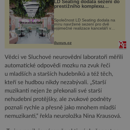
LD Seating dodala sezení do
prestižního komplexu
MediaCityUK v Salfordu
Společnost LD Seating dodala na
míru navržené sezení pro dvě
výjimečné realizace kanceláří v
areálu MediaCityUK v anglickém
Salfordu – konkrétně do budov Blue
Tower a Orange Tower. Komplex
iluxus.cz
budov Media...
Vědci ve Sluchové neurovědní laboratoři měřili
automatické odpovědi mozku na zvuk řeči
u mladších a starších hudebníků a též těch,
kteří se hudbou nikdy nezabývali. „Starší
muzikanti nejen že překonali své starší
nehudební protějšky, ale zvukové podněty
poznali rychle a přesně jako mnohem mladší
nemuzikanti,“ řekla neuroložka Nina Krausová.