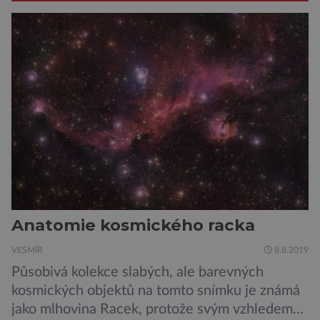
Anatomie kosmického racka
VESMÍR
8.8.2019
Působivá kolekce slabých, ale barevných
kosmických objektů na tomto snímku je známá
jako mlhovina Racek, protože svým vzhledem