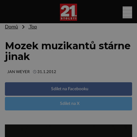
Domů
.Top
Mozek muzikantů stárne
jinak
JAN WEYER
31.1.2012
Sdílet na Facebooku
Sdílet na X