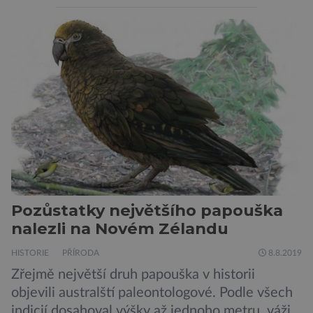
připomíná ptáka v letu. Útvar tvoří oblaky
prachu, vodíku, hélia a malého množství těžších
chemických prvků. Celá oblast je místem zrodu
nových hvězd. Mimořádné rozlišení tohoto
záběru pořízeného pomocí přehlídkového
teleskopu ESO/VST odhaluje detaily
jednotlivých astronomických objektů, […]
Pozůstatky největšího papouška
nalezli na Novém Zélandu
HISTORIE
PŘÍRODA
8.8.2019
Zřejmě největší druh papouška v historii
objevili australští paleontologové. Podle všech
indicií dosahoval výšky až jednoho metru, vážil