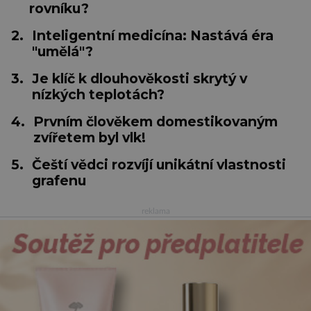
rovníku?
2.
Inteligentní medicína: Nastává éra
"umělá"?
3.
Je klíč k dlouhověkosti skrytý v
nízkých teplotách?
4.
Prvním člověkem domestikovaným
zvířetem byl vlk!
5.
Čeští vědci rozvíjí unikátní vlastnosti
grafenu
reklama