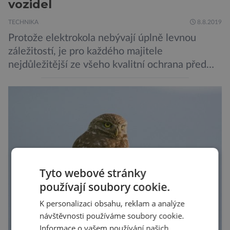
vozidel
TECHNIKA
8.8.2019
Protože elektrokola nebývají úplně levnou
záležitostí, je pro každého majitele
nejdůležitější ze všeho kvalitní ochrana před
krádeží. Toho si je dobře vědom i nizozemský
výrobce kol VanMoof, který bez mrknutí oka
tvrdí, že má tu nejlepší ochranu na světě.
Skutečně nepřehání? Pokud se podrobněji
podíváme na ochranu jejich elektrokol
Electrified S2 a X2, pak je […]
Tyto webové stránky
používají soubory cookie.
K personalizaci obsahu, reklam a analýze
návštěvnosti používáme soubory cookie.
Informace o vašem používání našich