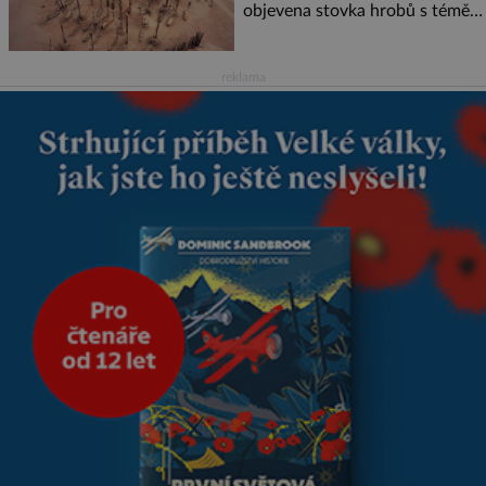
objevena stovka hrobů s téměř
netknutými mumiemi. Všichni
mrtví byli pohřbeni s úctou a
četnými milodary. Asi nejvíc
reklama
přitom vědce zaujal hrob
tříměsíčního chlapečka s
modrou filcovou čapkou, z níž
se draly blonďaté vlásky. Fakt,
že jsou těla dávných lidí
nesmírně dobře zachovalá,
přičítají odborníci zdejším
klimatickým podmínkám.
Sucho, prosolené písky a
extrémně