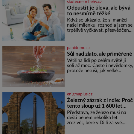
skutecnepribehy.cz
Odpustit je úleva, ale bývá
to nesmírně těžké
Když se ukázalo, že si manžel
našel milenku, rozhodla jsem se
trpělivě vyčkávat, přesvědčena,
že se dříve či později vrátí k
rodině. Možná je to jedna z
nejtěžších věcí na světě. Ale
panidomu.cz
každý, kdo s tím má nějaké
Sůl nad zlato, ale přiměřeně
zkušenosti, se zapřísahá, že
Většina lidí po celém světě jí
pokud odpustíte, znatelně se
soli až moc. Často i nevědomky,
vám uleví. Když se ke mně
protože netuší, jak velké
doneslo, že si manžel pořídil
množství se jí skrývá v
milenku,
průmyslově vyráběných
potravinách, dokonce i těch
sladkých. Sůl je zdravá Ale v
enigmaplus.cz
ani ne třetinovém množství, než
Železný zázrak z Indie: Proč
je pro většinu populace běžné.
tento sloup už 1 600 let
Její základní složky– sodík a
chlór – jsou zásadní pro
nezná rez?
Představa, že železo musí na
správné hospodaření
dešti během několika let
zrezivět, bere v Dillí za své.
Uprostřed komplexu Qutb stojí
více než sedm metrů vysoký