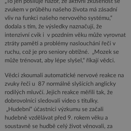
„To jen posiluje názor, že aktivní zkušenost se
zvukem v průběhu našeho života má zásadní
vliv na funkci našeho nervového systému,“
dodala s tím, že výsledky naznačují, že
intenzivní cvik i v pozdním věku může vyrovnat
ztráty paměti a problémy naslouchání řeči v
ruchu, což je pro seniory obtížné. „Mozek se
může trénovat, aby lépe slyšel,“ říkají vědci.
Vědci zkoumali automatické nervové reakce na
zvuky řeči u 87 normálně slyšících anglicky
rodilých mluvčí. Jejich reakce měřili tak, že
dobrovolníci sledovali video s titulky.
„Hudební“ účastníci výzkumu se začali
hudebně vzdělávat před 9. rokem věku a
soustavně se hudbě celý život věnovali, za