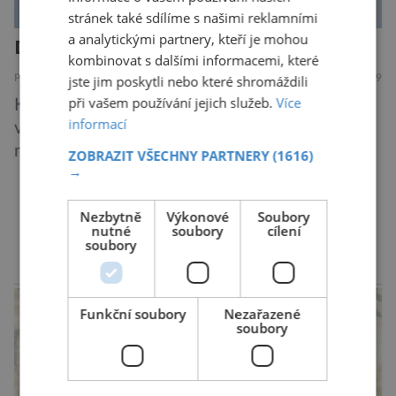
stránek také sdílíme s našimi reklamními
a analytickými partnery, kteří je mohou
Další rána pro mizejícího sýčka
kombinovat s dalšími informacemi, které
PŘÍRODA
7.8.2019
jste jim poskytli nebo které shromáždili
při vašem používání jejich služeb.
Více
Kriticky ohrožený sýček obecný letos
informací
významně posílil populaci díky velkému
množství hrabošů. Teď pro něj malý hlodavec
ZOBRAZIT VŠECHNY PARTNERY
(1616)
→
může být hrozbou. Zemědělci dostali povolení
trávit hraboše plošně rozhozeným jedem. Od 5.
Nezbytně
Výkonové
Soubory
srpna jim to umožňuje rozhodnutí Ústředního
DALŠÍ ČLÁNKY ›
nutné
soubory
cílení
kontrolního a zkušebního ústavu zemědělského
soubory
(ÚKZÚZ) podřízeného ministerstvu
reklama
zemědělství. Ornitologové varují, že v ohrožení
je mnoho živočichů a především […]
Funkční soubory
Nezařazené
soubory