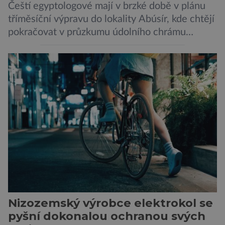
Čeští egyptologové mají v brzké době v plánu
tříměsíční výpravu do lokality Abúsír, kde chtějí
pokračovat v průzkumu údolního chrámu
faraona Niuserrea a okolí hrobky hodnostáře
Ceje. Lucie Jirásková z Českého
egyptologického ústavu FF UK řekla, že je
v plánu také zpracování vykopaných předmětů.
„V průběhu výzkumů není moc času na
zpracování nálezů. Necháváme si na to tedy
měsíc, kdy […]
Nizozemský výrobce elektrokol se
pyšní dokonalou ochranou svých