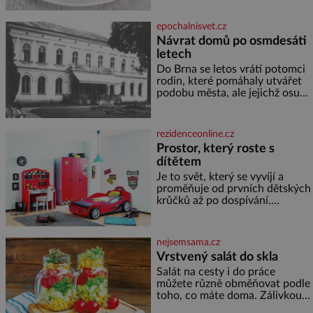
sladkého dezertního vína 50 g
cukru krystal 1 lžíci medu 200 g
epochalnisvet.cz
zakysané sm
Návrat domů po osmdesáti
letech
Do Brna se letos vrátí potomci
rodin, které pomáhaly utvářet
podobu města, ale jejichž osudy
dramaticky přerušila druhá
světová válka. Příběhy rodů
Placzek, Löw-Beer, Fuhrmann,
rezidenceonline.cz
Kohn a Stiassni se stanou
Prostor, který roste s
jednou z hlavních
dítětem
dramaturgických linií festivalu
židovské kultury ŠTETL FEST
Je to svět, který se vyvíjí a
2026. Některé návraty nejsou
proměňuje od prvních dětských
jednoduché. Místa, která si
krůčků až po dospívání.
člověk pamatuje z rodinných
Správně navržený pokoj
vyprávění, už dávno
podporuje bezpečí, kreativitu,
soustředění i odpočinek a
nejsemsama.cz
reaguje na každou etapu života
Vrstvený salát do skla
a specifické potřeby dítěte. Pro
Salát na cesty i do práce
nejmenší je klíčová
můžete různě obměňovat podle
jednoduchost, měkkost a
toho, co máte doma. Zálivkou
bezpečí, proto by pokoj
ho zalijte až těsně před
miminka měl působit především