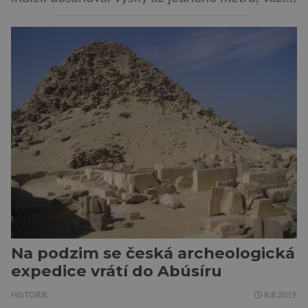
asi 7 kilogramů, nelétal a mohl se chlubit
skutečně silným zobákem. Pták dostal
pojmenování Heracles inexpectatus a doba
jeho života je datována přibližně před 19
miliony lety. „Nový Zéland je dobře známý
svými velkými nelétavými ptáky. Dominantní
[…]
Na podzim se česká archeologická
expedice vrátí do Abúsíru
HISTORIE
8.8.2019