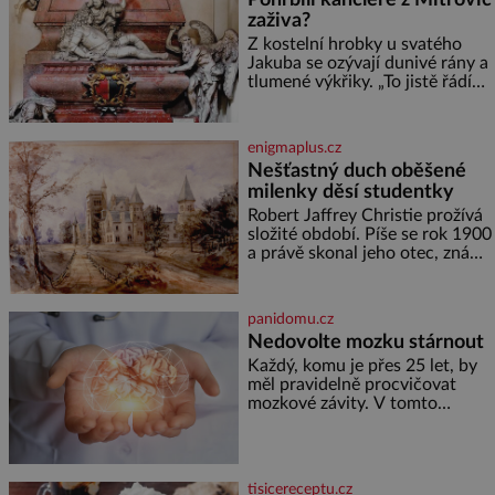
zdát bezvýznamná. Teprve když
zaživa?
se spojí s dalšími desítkami tisíc
příslušnic svého včelstva,
Z kostelní hrobky u svatého
vznikne jeden z
Jakuba se ozývají dunivé rány a
nejdokonalejších organismů
tlumené výkřiky. „To jistě řádí
duch,“ myslí si pověrčiví lidé.
Ani za dvě kopy grošů by se
nikdo neodvážil podzemní
enigmaplus.cz
hrobku otevřít a její poklop tak
Nešťastný duch oběšené
raději jen skrápí svěcenou
milenky děsí studentky
vodou. Za několik dní divné
burácení skutečně ustane. Když
Robert Jaffrey Christie prožívá
o mnoho let později hrobku
složité období. Píše se rok 1900
a právě skonal jeho otec, známý
továrník William Mellis Christie
(1829–1900). Smutná událost je
ale doprovázena ohromným
panidomu.cz
dědictvím
Nedovolte mozku stárnout
Každý, komu je přes 25 let, by
měl pravidelně procvičovat
mozkové závity. V tomto
období se totiž začíná
zhoršovat paměť. Možná máte
problém vzpomenout si na
jméno kolegy z práce. Nebo
tisicereceptu.cz