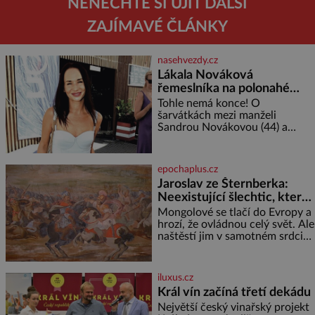
NENECHTE SI UJÍT DALŠÍ
ZAJÍMAVÉ ČLÁNKY
nasehvezdy.cz
Lákala Nováková
řemeslníka na polonahé
tělo!
Tohle nemá konce! O
šarvátkách mezi manželi
Sandrou Novákovou (44) a
Vojtěchem Moravcem (39) se
toho napsalo už hodně. Ale kdo
by doufal, že horká zem u
epochaplus.cz
herečky ze seriálu Ulice a
Jaroslav ze Šternberka:
režiséra vychladne,
Neexistující šlechtic, který
z Moravy vyžene Mongoly
Mongolové se tlačí do Evropy a
hrozí, že ovládnou celý svět. Ale
naštěstí jim v samotném srdci
Evropy stojí v cestě malé, ale
silné království, které dokáže
dobyvatelské hordy zastavit. Co
iluxus.cz
nedokáže žádná z asijských říší,
Král vín začíná třetí dekádu
co nedokážou Němci – to
Největší český vinařský projekt
dokáže český král. Nebo že by