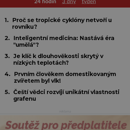
24 hodin
3 dny
týden
1.
Proč se tropické cyklóny netvoří u
rovníku?
2.
Inteligentní medicína: Nastává éra
"umělá"?
3.
Je klíč k dlouhověkosti skrytý v
nízkých teplotách?
4.
Prvním člověkem domestikovaným
zvířetem byl vlk!
5.
Čeští vědci rozvíjí unikátní vlastnosti
grafenu
reklama