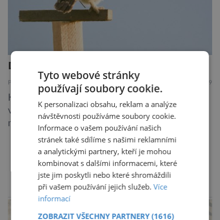
Další rána pro mizejícího sýčka
Tyto webové stránky
PŘÍRODA
7.8.2019
používají soubory cookie.
Kriticky ohrožený sýček obecný letos
K personalizaci obsahu, reklam a analýze
významně posílil populaci díky velkému
návštěvnosti používáme soubory cookie.
množství hrabošů. Teď pro něj malý hlodavec
Informace o vašem používání našich
může být hrozbou. Zemědělci dostali povolení
stránek také sdílíme s našimi reklamními
trávit hraboše plošně rozhozeným jedem. Od 5.
a analytickými partnery, kteří je mohou
srpna jim to umožňuje rozhodnutí Ústředního
DALŠÍ ČLÁNKY ›
kombinovat s dalšími informacemi, které
kontrolního a zkušebního ústavu zemědělského
jste jim poskytli nebo které shromáždili
při vašem používání jejich služeb.
Více
(ÚKZÚZ) podřízeného ministerstvu
reklama
informací
zemědělství. Ornitologové varují, že v ohrožení
je mnoho živočichů a především […]
ZOBRAZIT VŠECHNY PARTNERY
(1616)