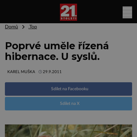
Domů
.Top
Poprvé uměle řízená
hibernace. U syslů.
KAREL MUŠKA
29.9.2011
Sdílet na Facebooku
Sdílet na X