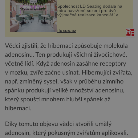
Společnost LD Seating dodala na
míru navržené sezení pro dvě
výjimečné realizace kanceláří v
areálu MediaCityUK v anglickém
Salfordu – konkrétně do budov Blue
Tower a Orange Tower. Komplex
iluxus.cz
budov Media...
Vědci zjistili, že hibernaci způsobuje molekula
adenosinu. Ten produkují všichni živočichové,
včetně lidí. Když adenosin zasáhne receptory
v mozku, zvíře začne usínat. Hibernující zvířata,
např. zmíněný sysel, však v průběhu zimního
spánku produkují veliké množství adenosinu,
který spouští mnohem hlubší spánek až
hibernaci.
Díky tomuto objevu vědci stvořili umělý
adenosin, který pokusným zvířatům aplikovali.