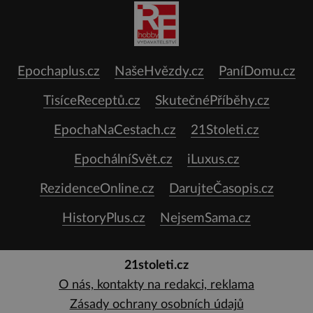
Epochaplus.cz
NašeHvězdy.cz
PaníDomu.cz
TisíceReceptů.cz
SkutečnéPříběhy.cz
EpochaNaCestach.cz
21Stoleti.cz
EpochálníSvět.cz
iLuxus.cz
RezidenceOnline.cz
DarujteČasopis.cz
HistoryPlus.cz
NejsemSama.cz
21stoleti.cz
O nás, kontakty na redakci, reklama
Zásady ochrany osobních údajů