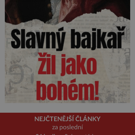
NEJČTENĚJŠÍ ČLÁNKY
za poslední