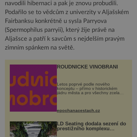
navodili hibernaci a pak je znovu probudili.
Podařilo se to vědcům z univerzity v Aljašském
Fairbanksu konkrétně u sysla Parryova
(Spermophilus parryii), který žije právě na
Aljašsce a patří k savcům s nejdelším pravým
zimním spánkem na světě.
ROUDNICKÉ VINOBRANÍ
Letos poprvé podle nového
konceptu – přímo v historickém
jádru města a pro všechny zcela
zdarma. Hlavní program se
odehraje na Karlově a Husově
náměstí. Návštěvníci se mohou těšit
na víno, burčák, pes...
epochanacestach.cz
LD Seating dodala sezení do
prestižního komplexu
MediaCityUK v Salfordu