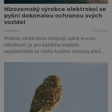
Nizozemský výrobce elektrokol se
pyšní dokonalou ochranou svých
vozidel
TECHNIKA
8.8.2019
Protože elektrokola nebývají úplně levnou
záležitostí, je pro každého majitele
nejdůležitější ze všeho kvalitní ochrana před
krádeží. Toho si je dobře vědom i nizozemský
výrobce kol VanMoof, který bez mrknutí oka
tvrdí, že má tu nejlepší ochranu na světě.
Skutečně nepřehání? Pokud se podrobněji
podíváme na ochranu jejich elektrokol
Electrified S2 a X2, pak je […]