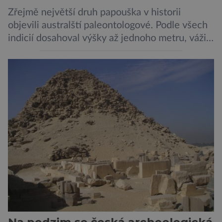
Zřejmě největší druh papouška v historii
objevili australští paleontologové. Podle všech
indicií dosahoval výšky až jednoho metru, vážil
asi 7 kilogramů, nelétal a mohl se chlubit
skutečně silným zobákem. Pták dostal
pojmenování Heracles inexpectatus a doba
jeho života je datována přibližně před 19
miliony lety. „Nový Zéland je dobře známý
svými velkými nelétavými ptáky. Dominantní
[…]