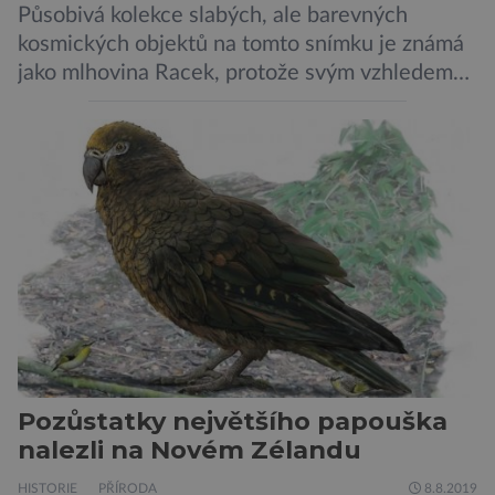
Působivá kolekce slabých, ale barevných
kosmických objektů na tomto snímku je známá
jako mlhovina Racek, protože svým vzhledem
připomíná ptáka v letu. Útvar tvoří oblaky
prachu, vodíku, hélia a malého množství těžších
chemických prvků. Celá oblast je místem zrodu
nových hvězd. Mimořádné rozlišení tohoto
záběru pořízeného pomocí přehlídkového
teleskopu ESO/VST odhaluje detaily
jednotlivých astronomických objektů, […]
Pozůstatky největšího papouška
nalezli na Novém Zélandu
HISTORIE
PŘÍRODA
8.8.2019