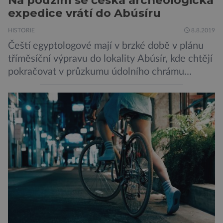
Na podzim se česká archeologická
expedice vrátí do Abúsíru
HISTORIE
8.8.2019
Čeští egyptologové mají v brzké době v plánu
tříměsíční výpravu do lokality Abúsír, kde chtějí
pokračovat v průzkumu údolního chrámu
faraona Niuserrea a okolí hrobky hodnostáře
Ceje. Lucie Jirásková z Českého
egyptologického ústavu FF UK řekla, že je
v plánu také zpracování vykopaných předmětů.
„V průběhu výzkumů není moc času na
zpracování nálezů. Necháváme si na to tedy
měsíc, kdy […]