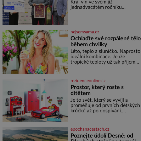
Král vín ve svém již
ne? Mongolové od roku 1223
jednadvacátém ročníku
postupují podél Kaspického a
představil nejlepší domácí vína.
Azovského moře,
Ta vybírala odborná porota z
celkem 1260 vzorků od 157
vinařů. Král vín, který se – i pře
nejsemsama.cz
Ochlaďte své rozpálené tělo
během chvilky
Léto, teplo a sluníčko. Naprosto
ideální kombinace. Jenže
tropické teploty už tak příjemné
nejsou. Víte, jakými potravinami
se můžete rychle ochladit? K
dyž se nám tropy zaryjí pod
rezidenceonline.cz
kůži, hledáme úlevu v bazénu
Prostor, který roste s
nebo pomocí klimatizace. Jenže
dítětem
ne vždycky můžeme být v jejich
blízkosti. Nemusíte však zoufat.
Je to svět, který se vyvíjí a
Pokud budete mít promyšlený
proměňuje od prvních dětských
jídelníček, žadné pařáky si na
krůčků až po dospívání.
vás
Správně navržený pokoj
podporuje bezpečí, kreativitu,
soustředění i odpočinek a
epochanacestach.cz
reaguje na každou etapu života
Poznejte údolí Desné: od
a specifické potřeby dítěte. Pro