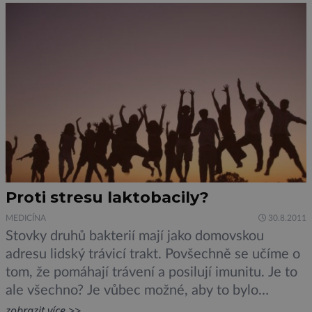
která může sloužit jako náhrada za benzín. V
současné době experimentují se starými
vydáními deníku Times Picayune […]
Proti stresu laktobacily?
MEDICÍNA
30.8.2011
Stovky druhů bakterií mají jako domovskou
adresu lidský trávicí trakt. Povšechně se učíme o
tom, že pomáhají trávení a posilují imunitu. Je to
ale všechno? Je vůbec možné, aby to bylo
všechno, když v lidském těle všechno souvisí se
zobrazit více >>