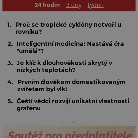
24 hodin
3 dny
týden
1.
Proč se tropické cyklóny netvoří u
rovníku?
2.
Inteligentní medicína: Nastává éra
"umělá"?
3.
Je klíč k dlouhověkosti skrytý v
nízkých teplotách?
4.
Prvním člověkem domestikovaným
zvířetem byl vlk!
5.
Čeští vědci rozvíjí unikátní vlastnosti
grafenu
reklama