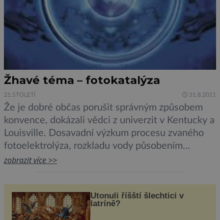
Žhavé téma – fotokatalýza
21.STOLETÍ
31.8.2011
Že je dobré občas porušit správným způsobem
konvence, dokázali vědci z univerzit v Kentucky a
Louisville. Dosavadní výzkum procesu zvaného
fotoelektrolýza, rozkladu vody působením
slunečního záření, byl zaměřen na určitý typ
zobrazit více >>
materiálů. Vědci se rozhodli jít proti tradičním
poučkám a prozkoumat materiál, který nemá to
Utonuli říšští šlechtici v
„správné“ strukturní uspořádání. S použitím
latríně?
teoretických výpočtů si vytipovali levný