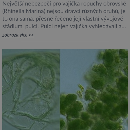
Největší nebezpečí pro vajíčka ropuchy obrovské
(Rhinella Marina) nejsou dravci různých druhů, je
to ona sama, přesně řečeno její vlastní vývojové
stádium, pulci. Pulci nejen vajíčka vyhledávají a
jedí, ale mají i rafinovanější metody, jak zabránit
zobrazit více >>
vylíhnutí nové potravní konkurence. Uvolňují do
vody chemické látky, které inhibují růst embryí.
To vše je součástí intenzivního soutěžení […]