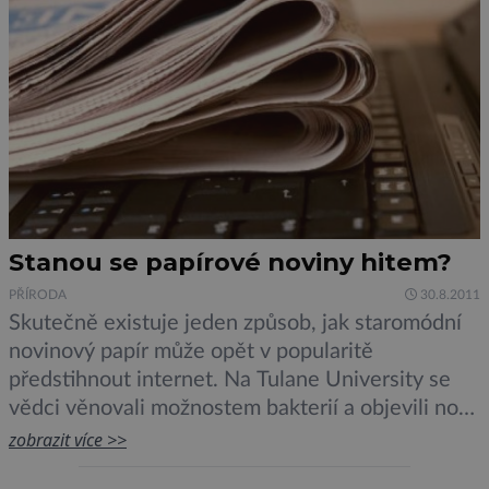
Stanou se papírové noviny hitem?
PŘÍRODA
30.8.2011
Skutečně existuje jeden způsob, jak staromódní
novinový papír může opět v popularitě
předstihnout internet. Na Tulane University se
vědci věnovali možnostem bakterií a objevili nový
kmen „TU-103“, který lze použít pro výrobu
zobrazit více >>
butanolu ze starého papíru. Butanol je biopalivo,