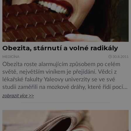
Obezita, stárnutí a volné radikály
MEDICÍNA
30.8.2011
Obezita roste alarmujícím způsobem po celém
světě, největším viníkem je přejídání. Vědci z
lékařské fakulty Yaleovy univerzity se ve své
studii zaměřili na mozkové dráhy, které řídí pocity
hladu a sytosti. Zjistili, že molekulární
zobrazit více >>
mechanismy související s volnými radikály –
molekulami vázanými na stárnutí a poškození
tkáně – mají na svědomí i regulaci chuti k jídlu.
[…]