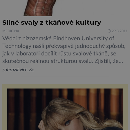
Silné svaly z tkáňové kultury
MEDICÍNA
29.8.2011
Vědci z nizozemské Eindhoven University of
Technology našli překvapivě jednoduchý způsob,
jak v laboratoři docílit růstu svalové tkáně, se
skutečnou reálnou strukturou svalu. Zjistili, že
svalové buňky se organizují, pokud jsou
zobrazit více >>
vystaveny napětí v jednom směru. To je
nezbytné, aby byly svaly schopné vyvinout sílu.
Další specializované buňky v kultuře se také
automaticky rozdělují a vytváří […]