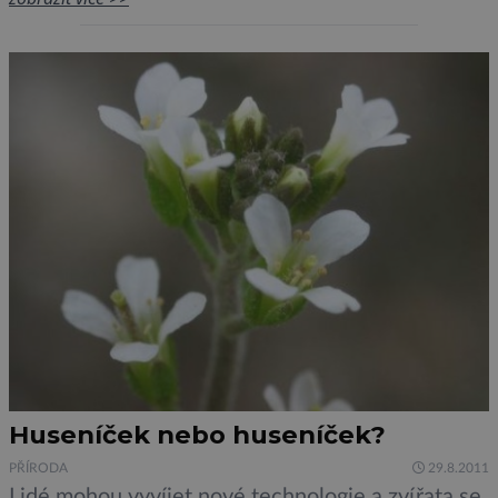
vším? Vědci z University College Cork v Irsku
zveřejnili studii, že střevní bakterie mění zdraví a
fyziologii způsobem, který […]
Huseníček nebo huseníček?
PŘÍRODA
29.8.2011
Lidé mohou vyvíjet nové technologie a zvířata se