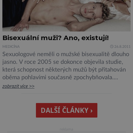
Bisexuální muži? Ano, existují!
MEDICÍNA
26.8.2011
Sexuologové neměli o mužské bisexualitě dlouho
jasno. V roce 2005 se dokonce objevila studie,
která schopnost některých mužů být přitahován
oběma pohlavími současně zpochybňovala.
Takzvaní „bisexuálové“ byli podle jejích autorů
zobrazit více >>
vlastně jen skrytými homosexuály. Nová studie
psychologů pod vedením Allen Rosenthala z
Northwestern University v Evanstonu v
DALŠÍ ČLÁNKY ›
americkém státě Illinois však potvrdila, že mužská
bisexualita je […]
reklama