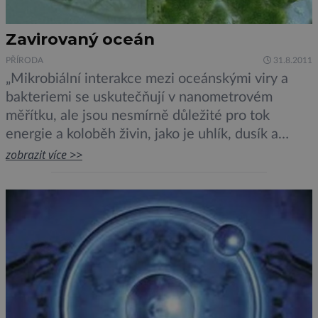
Zavirovaný oceán
PŘÍRODA
31.8.2011
„Mikrobiální interakce mezi oceánskými viry a
bakteriemi se uskutečňují v nanometrovém
měřítku, ale jsou nesmírně důležité pro tok
energie a koloběh živin, jako je uhlík, dusík a
fosfor, v ekosystému rozsahu světových oceánů,“
zobrazit více >>
říká Craig A. Carlson, profesor biologie na
Kalifornské Univerzitě v Santa Barbaře. I když
neviditelné pouhým okem, jsou mořské
mikroorganismy dominantní formou života […]