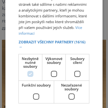
Velmi slabou dávku ionizujícího záření získává
stránek také sdílíme s našimi reklamními
každého den tělo každého z nás z přirozených
a analytickými partnery, kteří je mohou
zdrojů. Lékaři, kteří pracují v těsné blízkosti
kombinovat s dalšími informacemi, které
rentgenového zařízení, však získávají do těla
jste jim poskytli nebo které shromáždili
radiace přeci jen o poznání více. I když je celkové
při vašem používání jejich služeb.
Více
zobrazit více >>
informací
kvantum absorbovaného záření stále v limitu, těla
již začíná bít na poplach a rozjíždí ozdravné
ZOBRAZIT VŠECHNY PARTNERY
(1616)
procesy. S nečekaným zjištěním přišli italští
→
vědci. […]
Nezbytně
Výkonové
Soubory
nutné
soubory
cílení
soubory
Funkční soubory
Nezařazené
soubory