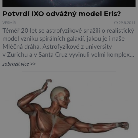
Potvrdí IXO odvážný model Eris?
VESMÍR
29.8.2011
Téměř 20 let se astrofyzikové snažili o realistický
model vzniku spirálních galaxií, jakou je i naše
Mléčná dráha. Astrofyzikové z university
v Zurichu a v Santa Cruz vyvinuli velmi komplexní
simulaci, ve které se spirální galaxie vyvíjejí bez
zobrazit více >>
dalšího zásahu. Pojmenovali ji Eris, podle řečké
bohyně sváru protože debaty okolo vzniku galaxií
trvají už dlouho. Podařilo […]