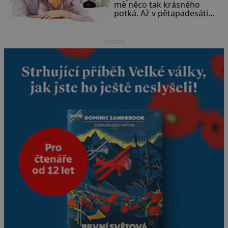
mě něco tak krásného
potká. Až v pětapadesáti
jsem zažila lásku na první
pohled. Poprvé jsem se
vdávala, když mi bylo
reklama
dvacet. Oba jsme byli mladí
a byl to tak říkajíc sňatek z
rozumu. Rodiče nás dali
dohromady, Toník byl dobře
zaopatřený mladý muž.
Manželství nám oběma moc
nesvědčilo, brzy jsme zjistili,
že