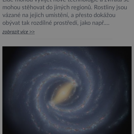
mohou stěhovat do jiných regionů. Rostliny jsou
vázané na jejich umístění, a přesto dokážou
obývat tak rozdílné prostředí, jako např.
huseníček rolní (Arabidopsis thaliana), který se
zobrazit více >>
nachází po celé severní polokouli. Jak to dokáže?
V roce 2008 byl zahájen projekt „1001 genomů“,
na kterém se podílí jedenáct […]