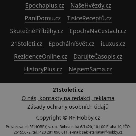
Epochaplus.cz
NašeHvězdy.cz
PaníDomu.cz
TisíceReceptů.cz
SkutečnéPříběhy.cz
EpochaNaCestach.cz
21Stoleti.cz
EpochálníSvět.cz
iLuxus.cz
RezidenceOnline.cz
DarujteČasopis.cz
HistoryPlus.cz
NejsemSama.cz
21stoleti.cz
O nás, kontakty na redakci, reklama
Zásady ochrany osobních údajů
Copyright ©
RF-Hobby.cz
Provozovatel: RF HOBBY, s. r. o., Bohdalecká 6/1420, 101 00 Praha 10, IČO:
26155672, tel.: 420 281 090 611, e-mail: sekretariat@rf-hobby.cz