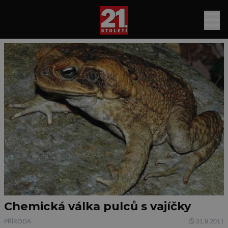
Chemická válka pulců s vajíčky
PŘÍRODA
31.8.2011