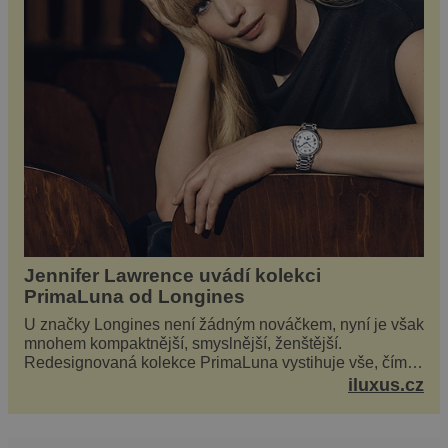
Jennifer Lawrence uvádí kolekci
PrimaLuna od Longines
U značky Longines není žádným nováčkem, nyní je však
mnohem kompaktnější, smyslnější, ženštější.
Redesignovaná kolekce PrimaLuna vystihuje vše, čím je
značka Longines dnes a čím byla i před sto dvacet...
iluxus.cz