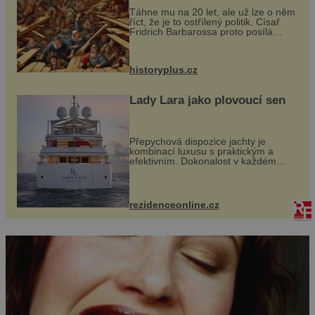
polovodičový materiál […]
Táhne mu na 20 let, ale už lze o něm
říct, že je to ostřílený politik. Císař
Fridrich Barbarossa proto posílá
svého syna a dědice Jindřicha VI. do
Erfurtu, aby se stal prostředníkem při
řešení sporu m...
historyplus.cz
Lady Lara jako plovoucí sen
Přepychová dispozice jachty je
kombinací luxusu s praktickým a
efektivním. Dokonalost v každém
detailu představuje značka Fendi
Casa, kterou byly vybaveny její
paluby. Monacký přístav nabízí
každoročn...
rezidenceonline.cz