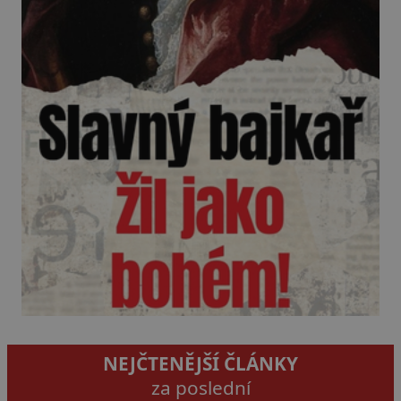
NEJČTENĚJŠÍ ČLÁNKY
za poslední