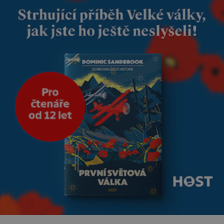
modrou filcovou čapkou, z níž
se draly blonďaté vlásky. Fakt,
že jsou těla dávných lidí
nesmírně dobře zachovalá,
přičítají odborníci zdejším
klimatickým podmínkám.
Sucho, prosolené písky a
extrémně