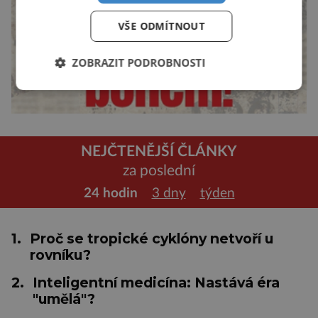
VŠE ODMÍTNOUT
ZOBRAZIT PODROBNOSTI
NEJČTENĚJŠÍ ČLÁNKY
za poslední
24 hodin
3 dny
týden
1.
Proč se tropické cyklóny netvoří u
rovníku?
2.
Inteligentní medicína: Nastává éra
"umělá"?