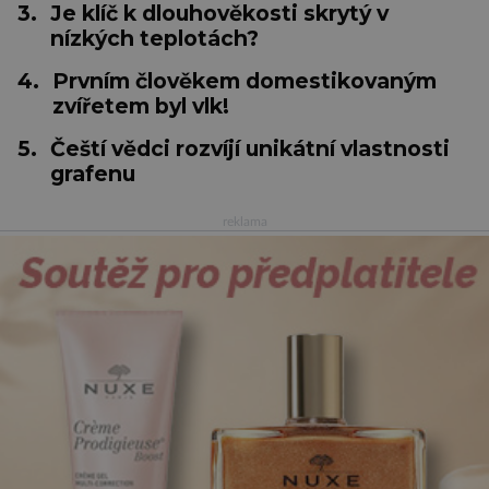
3.
Je klíč k dlouhověkosti skrytý v
nízkých teplotách?
4.
Prvním člověkem domestikovaným
zvířetem byl vlk!
5.
Čeští vědci rozvíjí unikátní vlastnosti
grafenu
reklama