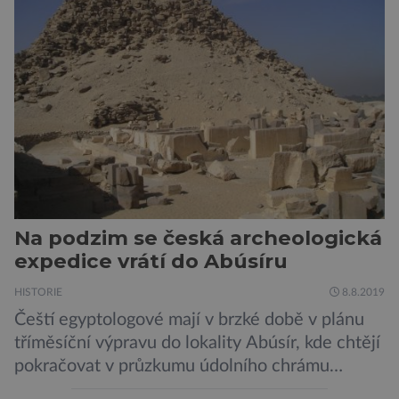
miliony lety. „Nový Zéland je dobře známý
svými velkými nelétavými ptáky. Dominantní
[…]
Na podzim se česká archeologická
expedice vrátí do Abúsíru
HISTORIE
8.8.2019
Čeští egyptologové mají v brzké době v plánu
tříměsíční výpravu do lokality Abúsír, kde chtějí
pokračovat v průzkumu údolního chrámu
faraona Niuserrea a okolí hrobky hodnostáře