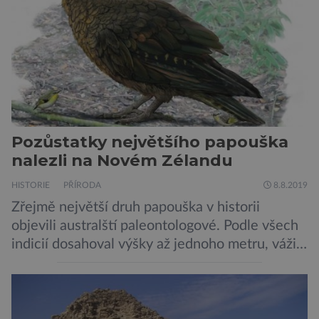
záběru pořízeného pomocí přehlídkového
teleskopu ESO/VST odhaluje detaily
jednotlivých astronomických objektů, […]
Pozůstatky největšího papouška
nalezli na Novém Zélandu
HISTORIE
PŘÍRODA
8.8.2019
Zřejmě největší druh papouška v historii
objevili australští paleontologové. Podle všech
indicií dosahoval výšky až jednoho metru, vážil
asi 7 kilogramů, nelétal a mohl se chlubit
skutečně silným zobákem. Pták dostal
pojmenování Heracles inexpectatus a doba
jeho života je datována přibližně před 19