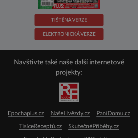
TIŠTĚNÁ VERZE
ELEKTRONICKÁ VERZE
Navštivte také naše další internetové
projekty:
Epochaplus.cz
NašeHvězdy.cz
PaníDomu.cz
TisíceReceptů.cz
SkutečnéPříběhy.cz