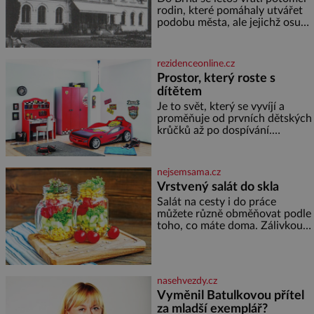
rodin, které pomáhaly utvářet
podobu města, ale jejichž osudy
dramaticky přerušila druhá
světová válka. Příběhy rodů
Placzek, Löw-Beer, Fuhrmann,
rezidenceonline.cz
Kohn a Stiassni se stanou
Prostor, který roste s
jednou z hlavních
dítětem
dramaturgických linií festivalu
židovské kultury ŠTETL FEST
Je to svět, který se vyvíjí a
2026. Některé návraty nejsou
proměňuje od prvních dětských
jednoduché. Místa, která si
krůčků až po dospívání.
člověk pamatuje z rodinných
Správně navržený pokoj
vyprávění, už dávno
podporuje bezpečí, kreativitu,
soustředění i odpočinek a
nejsemsama.cz
reaguje na každou etapu života
Vrstvený salát do skla
a specifické potřeby dítěte. Pro
Salát na cesty i do práce
nejmenší je klíčová
můžete různě obměňovat podle
jednoduchost, měkkost a
toho, co máte doma. Zálivkou
bezpečí, proto by pokoj
ho zalijte až těsně před
miminka měl působit především
podáváním, aby zeleninu
klidně a útulně. Předškolní věk
nerozmočila. Na 2 porce
je
potřebujete: ✿ 1/4 ledového
nasehvezdy.cz
nebo jiného salátu (římský salát,
Vyměnil Batulkovou přítel
polníček…) ✿ 1 malá konzerva
za mladší exemplář?
kukuřice ✿ ½ okurky ✿ 2