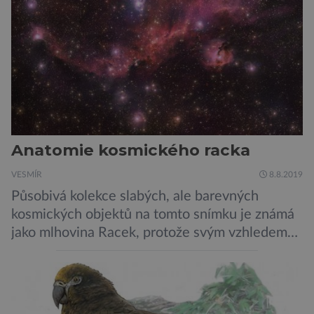
Anatomie kosmického racka
VESMÍR
8.8.2019
Působivá kolekce slabých, ale barevných
kosmických objektů na tomto snímku je známá
jako mlhovina Racek, protože svým vzhledem
připomíná ptáka v letu. Útvar tvoří oblaky
prachu, vodíku, hélia a malého množství těžších
chemických prvků. Celá oblast je místem zrodu
nových hvězd. Mimořádné rozlišení tohoto