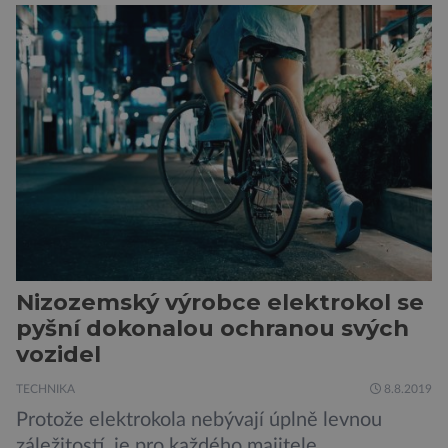
Ceje. Lucie Jirásková z Českého
egyptologického ústavu FF UK řekla, že je
v plánu také zpracování vykopaných předmětů.
„V průběhu výzkumů není moc času na
zpracování nálezů. Necháváme si na to tedy
měsíc, kdy […]
Nizozemský výrobce elektrokol se
pyšní dokonalou ochranou svých
vozidel
TECHNIKA
8.8.2019
Protože elektrokola nebývají úplně levnou
záležitostí, je pro každého majitele