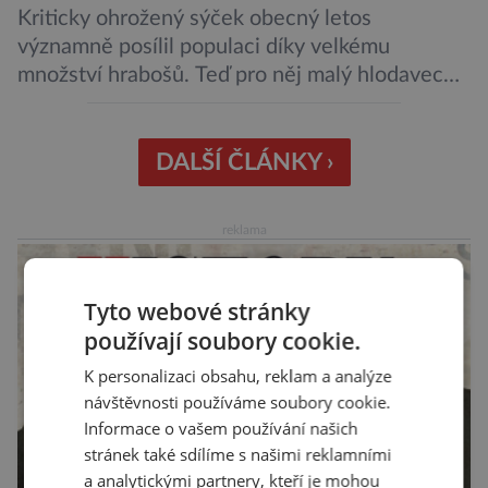
Kriticky ohrožený sýček obecný letos
významně posílil populaci díky velkému
množství hrabošů. Teď pro něj malý hlodavec
může být hrozbou. Zemědělci dostali povolení
trávit hraboše plošně rozhozeným jedem. Od 5.
srpna jim to umožňuje rozhodnutí Ústředního
DALŠÍ ČLÁNKY ›
kontrolního a zkušebního ústavu zemědělského
(ÚKZÚZ) podřízeného ministerstvu
reklama
zemědělství. Ornitologové varují, že v ohrožení
je mnoho živočichů a především […]
Tyto webové stránky
používají soubory cookie.
K personalizaci obsahu, reklam a analýze
návštěvnosti používáme soubory cookie.
Informace o vašem používání našich
stránek také sdílíme s našimi reklamními
a analytickými partnery, kteří je mohou