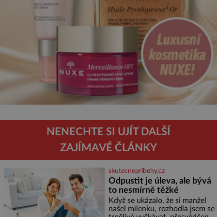
NENECHTE SI UJÍT DALŠÍ
ZAJÍMAVÉ ČLÁNKY
skutecnepribehy.cz
Odpustit je úleva, ale bývá
to nesmírně těžké
Když se ukázalo, že si manžel
našel milenku, rozhodla jsem se
trpělivě vyčkávat, přesvědčena,