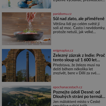
že se dříve či později vrátí k
rodině. Možná je to jedna z
nejtěžších věcí na světě. Ale
panidomu.cz
každý, kdo s tím má nějaké
Sůl nad zlato, ale přiměřeně
zkušenosti, se zapřísahá, že
Většina lidí po celém světě jí
pokud odpustíte, znatelně se
soli až moc. Často i nevědomky,
vám uleví. Když se ke mně
protože netuší, jak velké
doneslo, že si manžel pořídil
množství se jí skrývá v
milenku,
průmyslově vyráběných
potravinách, dokonce i těch
sladkých. Sůl je zdravá Ale v
enigmaplus.cz
ani ne třetinovém množství, než
Železný zázrak z Indie: Proč
je pro většinu populace běžné.
tento sloup už 1 600 let
Její základní složky– sodík a
chlór – jsou zásadní pro
nezná rez?
Představa, že železo musí na
správné hospodaření
dešti během několika let
zrezivět, bere v Dillí za své.
Uprostřed komplexu Qutb stojí
více než sedm metrů vysoký
železný sloup, který už přibližně
epochanacestach.cz
1 600 let odolává počasí
Poznejte údolí Desné: od
Dlouhých strání po termální
prameny
Jen málokteré místo v České
republice nabízí tolik