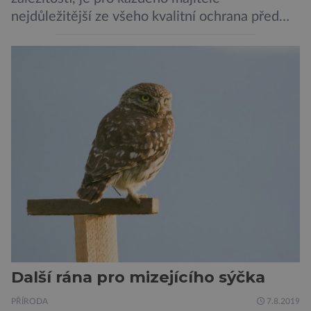
nejdůležitější ze všeho kvalitní ochrana před
krádeží. Toho si je dobře vědom i nizozemský
výrobce kol VanMoof, který bez mrknutí oka
tvrdí, že má tu nejlepší ochranu na světě.
Skutečně nepřehání? Pokud se podrobněji
podíváme na ochranu jejich elektrokol
Electrified S2 a X2, pak je […]
Další rána pro mizejícího sýčka
PŘÍRODA
7.8.2019