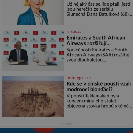
rajčata Zálivka: ✿ 4 lžíce
Už nějaký čas se lidé ptali, jestli
olivového oleje ✿ 1 lžíci
jsou herečka ze seriálu
citronové šťávy ✿ ½ stroužku
Slunečná Dana Batulková (68) a
její partner, režisér Ondřej Zajíc
(56), ještě vůbec spolu. Herečka
od sebe přítele od samého
iluxus.cz
začátku odhán
Emirates a South African
Airways rozšiřují
partnerství. Cestujícím
Společnosti Emirates a South
nově zpřístupní dalších
African Airways (SAA) rozšiřují
svou dlouholetou
devět destinací v jižní a
codesharovou spolupráci. Nová
střední Africe
reciproční dohoda zpřístupní
cestujícím devět dalších
historyplus.cz
destinací v jižní a střední Africe
Kde se v čínské poušti vzali
a u
modroocí blonďáci?
V poušti Taklamakan byla
koncem minulého století
objevena stovka hrobů s téměř
netknutými mumiemi. Všichni
mrtví byli pohřbeni s úctou a
četnými milodary. Asi nejvíc
reklama
přitom vědce zaujal hrob
tříměsíčního chlapečka s