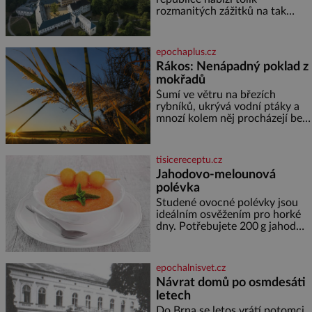
rozmanitých zážitků na tak
malém území jako údolí řeky
Desné v srdci Jeseníků. Během
jediného dne můžete
epochaplus.cz
nahlédnout do útrob jedné z
Rákos: Nenápadný poklad z
nejvýznamnějších vodních
mokřadů
elektráren v Evropě, vydat se na
horské hřebeny, projet se na
Šumí ve větru na březích
koloběžce a den zakončit
rybníků, ukrývá vodní ptáky a
poznáváním památek ve
mnozí kolem něj procházejí bez
Velkých Losinách nebo v
povšimnutí. Přesto právě rákos
termálním
pomáhal stavět domy, vyrábět
lodě, zapisovat první texty a
tisicereceptu.cz
inspiroval řadu pověstí. Tato
Jahodovo-melounová
skromná, ale užitečná rostlina
polévka
provází člověka už tisíce let.
Většina lidí vnímá rákos jen jako
Studené ovocné polévky jsou
obyčejnou kulisu letního
ideálním osvěžením pro horké
koupání. Stačí se však podívat
dny. Potřebujete 200 g jahod
600 g žlutého melounu 100 ml
sladkého dezertního vína 50 g
cukru krystal 1 lžíci medu 200 g
epochalnisvet.cz
zakysané sm
Návrat domů po osmdesáti
letech
Do Brna se letos vrátí potomci