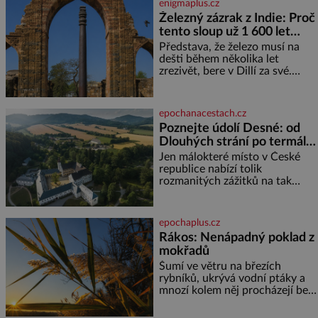
enigmaplus.cz
ani ne třetinovém množství, než
Železný zázrak z Indie: Proč
je pro většinu populace běžné.
tento sloup už 1 600 let
Její základní složky– sodík a
chlór – jsou zásadní pro
nezná rez?
Představa, že železo musí na
správné hospodaření
dešti během několika let
zrezivět, bere v Dillí za své.
Uprostřed komplexu Qutb stojí
více než sedm metrů vysoký
železný sloup, který už přibližně
epochanacestach.cz
1 600 let odolává počasí
Poznejte údolí Desné: od
Dlouhých strání po termální
prameny
Jen málokteré místo v České
republice nabízí tolik
rozmanitých zážitků na tak
malém území jako údolí řeky
Desné v srdci Jeseníků. Během
jediného dne můžete
epochaplus.cz
nahlédnout do útrob jedné z
Rákos: Nenápadný poklad z
nejvýznamnějších vodních
mokřadů
elektráren v Evropě, vydat se na
horské hřebeny, projet se na
Šumí ve větru na březích
koloběžce a den zakončit
rybníků, ukrývá vodní ptáky a
poznáváním památek ve
mnozí kolem něj procházejí bez
Velkých Losinách nebo v
povšimnutí. Přesto právě rákos
termálním
pomáhal stavět domy, vyrábět