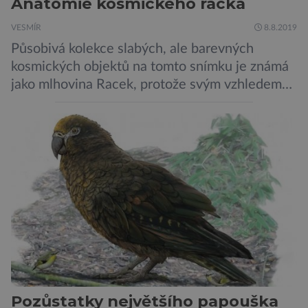
Anatomie kosmického racka
VESMÍR
8.8.2019
Působivá kolekce slabých, ale barevných
kosmických objektů na tomto snímku je známá
jako mlhovina Racek, protože svým vzhledem
připomíná ptáka v letu. Útvar tvoří oblaky
prachu, vodíku, hélia a malého množství těžších
chemických prvků. Celá oblast je místem zrodu
nových hvězd. Mimořádné rozlišení tohoto
záběru pořízeného pomocí přehlídkového
teleskopu ESO/VST odhaluje detaily
jednotlivých astronomických objektů, […]
Pozůstatky největšího papouška