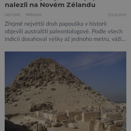
nalezli na Novém Zélandu
HISTORIE
PŘÍRODA
8.8.2019
Zřejmě největší druh papouška v historii
objevili australští paleontologové. Podle všech
indicií dosahoval výšky až jednoho metru, vážil
asi 7 kilogramů, nelétal a mohl se chlubit
skutečně silným zobákem. Pták dostal
pojmenování Heracles inexpectatus a doba
jeho života je datována přibližně před 19
miliony lety. „Nový Zéland je dobře známý
svými velkými nelétavými ptáky. Dominantní
[…]