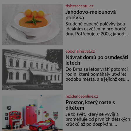
lodě, zapisovat první texty a
tisicereceptu.cz
inspiroval řadu pověstí. Tato
Jahodovo-melounová
skromná, ale užitečná rostlina
polévka
provází člověka už tisíce let.
Většina lidí vnímá rákos jen jako
Studené ovocné polévky jsou
obyčejnou kulisu letního
ideálním osvěžením pro horké
koupání. Stačí se však podívat
dny. Potřebujete 200 g jahod
600 g žlutého melounu 100 ml
sladkého dezertního vína 50 g
cukru krystal 1 lžíci medu 200 g
epochalnisvet.cz
zakysané sm
Návrat domů po osmdesáti
letech
Do Brna se letos vrátí potomci
rodin, které pomáhaly utvářet
podobu města, ale jejichž osudy
dramaticky přerušila druhá
světová válka. Příběhy rodů
Placzek, Löw-Beer, Fuhrmann,
rezidenceonline.cz
Kohn a Stiassni se stanou
Prostor, který roste s
jednou z hlavních
dítětem
dramaturgických linií festivalu
židovské kultury ŠTETL FEST
Je to svět, který se vyvíjí a
2026. Některé návraty nejsou
proměňuje od prvních dětských
jednoduché. Místa, která si
krůčků až po dospívání.
člověk pamatuje z rodinných
Správně navržený pokoj