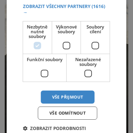
reklama
zemědělství. Ornitologové varují, že v ohrožení
ZOBRAZIT VŠECHNY PARTNERY
(1616)
→
je mnoho živočichů a především […]
Nezbytně
Výkonové
Soubory
nutné
soubory
cílení
soubory
Funkční soubory
Nezařazené
soubory
VŠE PŘIJMOUT
VŠE ODMÍTNOUT
ZOBRAZIT PODROBNOSTI