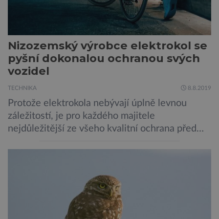
Nizozemský výrobce elektrokol se
pyšní dokonalou ochranou svých
vozidel
TECHNIKA
8.8.2019
Protože elektrokola nebývají úplně levnou
záležitostí, je pro každého majitele
nejdůležitější ze všeho kvalitní ochrana před
krádeží. Toho si je dobře vědom i nizozemský
výrobce kol VanMoof, který bez mrknutí oka
tvrdí, že má tu nejlepší ochranu na světě.
Skutečně nepřehání? Pokud se podrobněji
podíváme na ochranu jejich elektrokol
Electrified S2 a X2, pak je […]