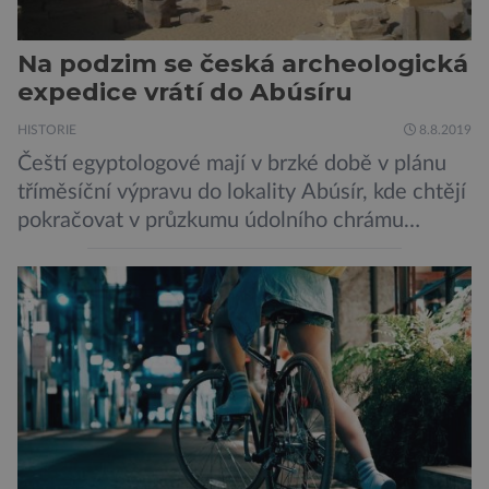
Na podzim se česká archeologická
expedice vrátí do Abúsíru
HISTORIE
8.8.2019
Čeští egyptologové mají v brzké době v plánu
tříměsíční výpravu do lokality Abúsír, kde chtějí
pokračovat v průzkumu údolního chrámu
faraona Niuserrea a okolí hrobky hodnostáře
Ceje. Lucie Jirásková z Českého
egyptologického ústavu FF UK řekla, že je
v plánu také zpracování vykopaných předmětů.
„V průběhu výzkumů není moc času na
zpracování nálezů. Necháváme si na to tedy
měsíc, kdy […]