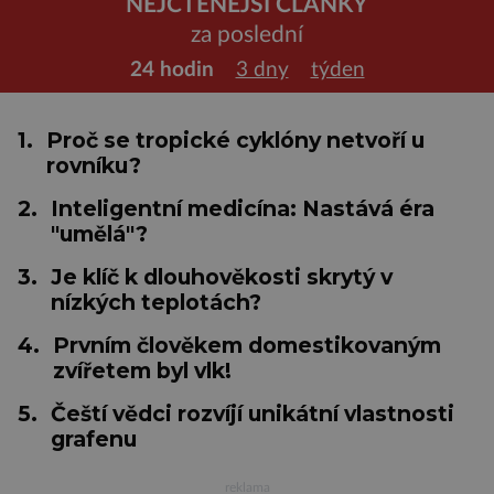
NEJČTENĚJŠÍ ČLÁNKY
za poslední
24 hodin
3 dny
týden
1.
Proč se tropické cyklóny netvoří u
rovníku?
2.
Inteligentní medicína: Nastává éra
"umělá"?
3.
Je klíč k dlouhověkosti skrytý v
nízkých teplotách?
4.
Prvním člověkem domestikovaným
zvířetem byl vlk!
5.
Čeští vědci rozvíjí unikátní vlastnosti
grafenu
reklama