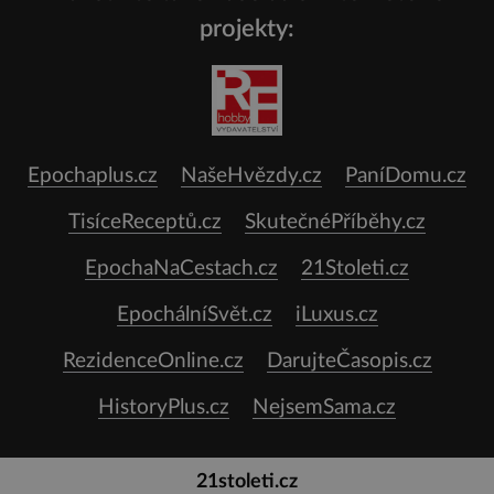
projekty:
Epochaplus.cz
NašeHvězdy.cz
PaníDomu.cz
TisíceReceptů.cz
SkutečnéPříběhy.cz
EpochaNaCestach.cz
21Stoleti.cz
EpochálníSvět.cz
iLuxus.cz
RezidenceOnline.cz
DarujteČasopis.cz
HistoryPlus.cz
NejsemSama.cz
21stoleti.cz