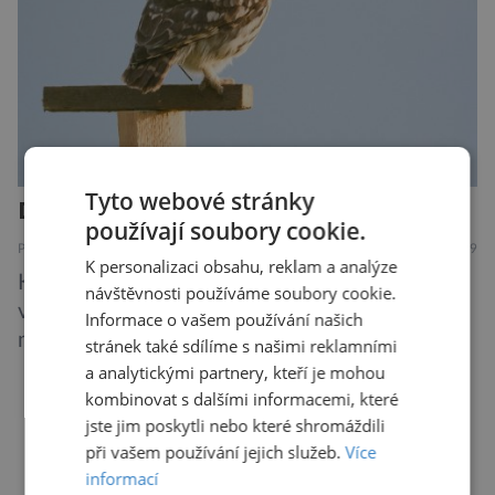
Tyto webové stránky
Další rána pro mizejícího sýčka
používají soubory cookie.
PŘÍRODA
7.8.2019
K personalizaci obsahu, reklam a analýze
Kriticky ohrožený sýček obecný letos
návštěvnosti používáme soubory cookie.
významně posílil populaci díky velkému
Informace o vašem používání našich
množství hrabošů. Teď pro něj malý hlodavec
stránek také sdílíme s našimi reklamními
může být hrozbou. Zemědělci dostali povolení
a analytickými partnery, kteří je mohou
trávit hraboše plošně rozhozeným jedem. Od 5.
kombinovat s dalšími informacemi, které
jste jim poskytli nebo které shromáždili
srpna jim to umožňuje rozhodnutí Ústředního
DALŠÍ ČLÁNKY ›
při vašem používání jejich služeb.
Více
kontrolního a zkušebního ústavu zemědělského
informací
(ÚKZÚZ) podřízeného ministerstvu