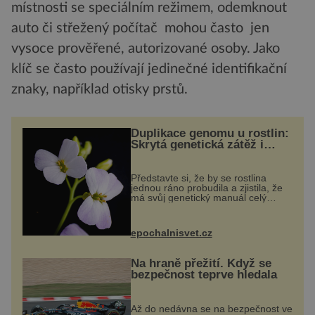
místnosti se speciálním režimem, odemknout
auto či střežený počítač mohou často jen
vysoce prověřené, autorizované osoby. Jako
klíč se často používají jedinečné identifikační
znaky, například otisky prstů.
Duplikace genomu u rostlin:
Skrytá genetická zátěž i
evoluční výhoda
Představte si, že by se rostlina
jednou ráno probudila a zjistila, že
má svůj genetický manuál celý
dvakrát. Přesně to se občas v
přírodě stane – a podle nového
výzkumu to může být pro druhy
epochalnisvet.cz
vstupenka...
Na hraně přežití. Když se
bezpečnost teprve hledala
Až do nedávna se na bezpečnost ve