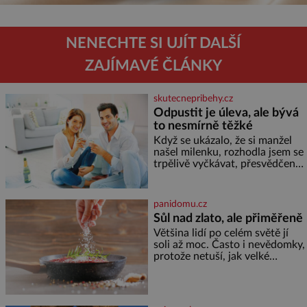
NENECHTE SI UJÍT DALŠÍ
ZAJÍMAVÉ ČLÁNKY
skutecnepribehy.cz
Odpustit je úleva, ale bývá
to nesmírně těžké
Když se ukázalo, že si manžel
našel milenku, rozhodla jsem se
trpělivě vyčkávat, přesvědčena,
že se dříve či později vrátí k
rodině. Možná je to jedna z
nejtěžších věcí na světě. Ale
panidomu.cz
každý, kdo s tím má nějaké
Sůl nad zlato, ale přiměřeně
zkušenosti, se zapřísahá, že
Většina lidí po celém světě jí
pokud odpustíte, znatelně se
soli až moc. Často i nevědomky,
vám uleví. Když se ke mně
protože netuší, jak velké
doneslo, že si manžel pořídil
množství se jí skrývá v
milenku,
průmyslově vyráběných
potravinách, dokonce i těch
sladkých. Sůl je zdravá Ale v