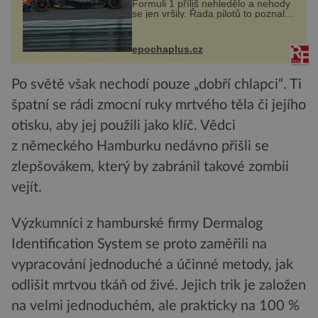
Formuli 1 příliš nehledělo a nehody
se jen vršily. Řada pilotů to poznala
na vlastní kůži, často s trvalými
následky nebo bohužel i ztrátou
života. Dnes nepochopiteln...
epochaplus.cz
Po světě však nechodí pouze „dobří chlapci“. Ti
špatní se rádi zmocní ruky mrtvého těla či jejího
otisku, aby jej použili jako klíč. Vědci
z německého Hamburku nedávno přišli se
zlepšovákem, který by zabránil takové zombii
vejít.
Výzkumníci z hamburské firmy Dermalog
Identification System se proto zaměřili na
vypracování jednoduché a účinné metody, jak
odlišit mrtvou tkáň od živé. Jejich trik je založen
na velmi jednoduchém, ale prakticky na 100 %