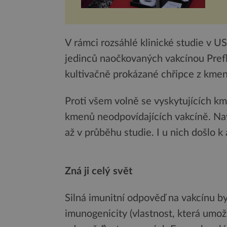
V rámci rozsáhlé klinické studie v
jedinců naočkovaných vakcínou Preflu
kultivačně prokázané chřipce z kme
Proti všem volně se vyskytujících k
kmenů neodpovídajících vakcíně. Naví
až v průběhu studie. I u nich došlo 
Zná ji celý svět
Silná imunitní odpověď na vakcínu byl
imunogenicity (vlastnost, která umož