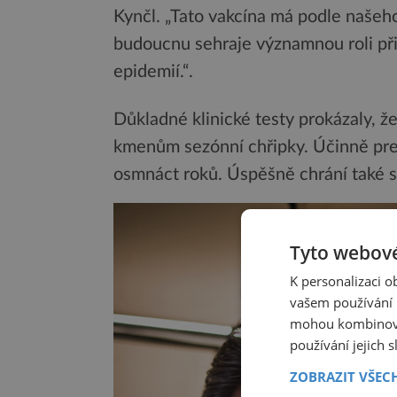
Kynčl. „Tato vakcína má podle našeho
budoucnu sehraje významnou roli př
epidemií.“.
Důkladné klinické testy prokázaly, ž
kmenům sezónní chřipky. Účinně p
osmnáct roků. Úspěšně chrání také s
Tyto webové
K personalizaci 
vašem používání n
mohou kombinovat
používání jejich 
ZOBRAZIT VŠEC