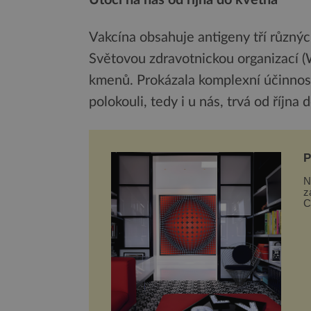
Útočí na nás od října do května
Vakcína obsahuje antigeny tří různ
Světovou zdravotnickou organizací (W
kmenů. Prokázala komplexní účinnost
polokouli, tedy i u nás, trvá od října 
P
N
z
C
p