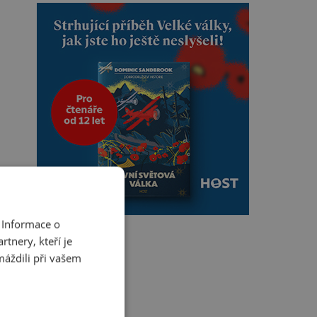
 Informace o
tnery, kteří je
máždili při vašem