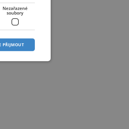
Nezařazené
soubory
E PŘIJMOUT