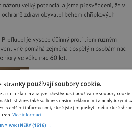
 názoru velký potenciál a jsme přesvědčeni, že v
i ochraně zdraví obyvatel během chřipkových
e Preflucel je vysoce účinný proti třem různým
reventivně pomáhá zejména dospělým osobám nad
eniory ve věku nad 60 let.
 stránky používají soubory cookie.
obsahu, reklam a analýze návštěvnosti používáme soubory cookie.
ašich stránek také sdílíme s našimi reklamními a analytickými par
 s dalšími informacemi, které jste jim poskytli nebo které shro
služeb.
Více informací
HNY PARTNERY
(1616) →