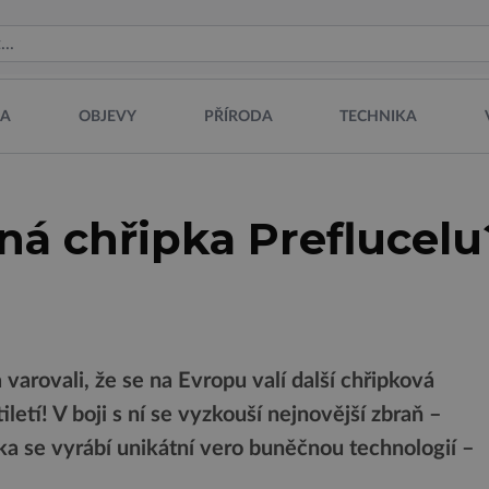
NA
OBJEVY
PŘÍRODA
TECHNIKA
ná chřipka Preflucelu
 varovali, že se na Evropu valí další chřipková
letí! V boji s ní se vyzkouší nejnovější zbraň –
 se vyrábí unikátní vero buněčnou technologií –