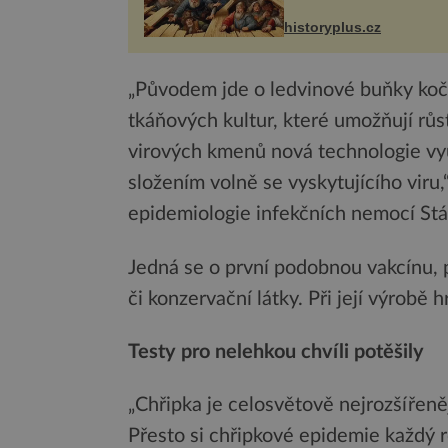
Barbarossa proto posílá
syna a dědice Jindřicha V
historyplus.cz
Erfurtu, aby se stal
prostředníkem při řešení
m...
„Původem jde o ledvinové buňky koč
tkáňových kultur, které umožňují rů
virových kmenů nová technologie využ
složením volně se vyskytujícího viru
epidemiologie infekčních nemocí Stá
Jedná se o první podobnou vakcínu, p
či konzervační látky. Při její výrobě 
Testy pro nelehkou chvíli potěšily
„Chřipka je celosvětově nejrozšířen
Přesto si chřipkové epidemie každý r