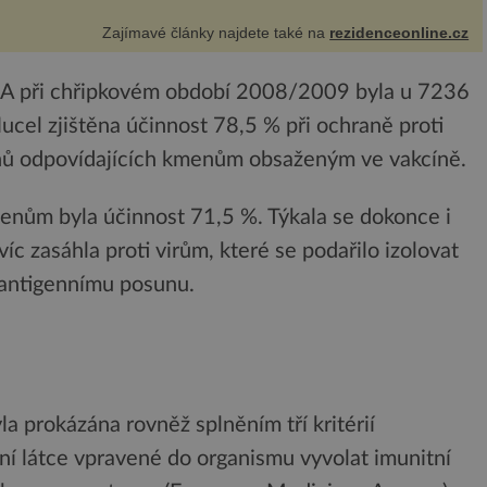
Zajímavé články najdete také na
rezidenceonline.cz
 USA při chřipkovém období 2008/2009 byla u 7236
cel zjištěna účinnost 78,5 % při ochraně proti
nů odpovídajících kmenům obsaženým ve vakcíně.
menům byla účinnost 71,5 %. Týkala se dokonce i
c zasáhla proti virům, které se podařilo izolovat
k antigennímu posunu.
a prokázána rovněž splněním tří kritérií
ní látce vpravené do organismu vyvolat imunitní