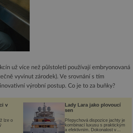
kcín už více než půlstoletí používají embryonovaná
stečně vyvinut zárodek). Ve srovnání s tím
novativní výrobní postup. Co je to za buňky?
ci v
Lady Lara jako plovoucí
sen
ž lze o
Přepychová dispozice jachty je
ý
kombinací luxusu s praktickým
a efektivním. Dokonalost v