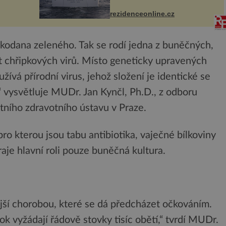
 svého
každém detailu představuje
I. do
značka Fendi Casa, kterou byly
rezidenceonline.cz
vybaveny její paluby. Monacký
 sporu
přístav nabízí každoročn...
kodana zeleného. Tak se rodí jedna z buněčných,
st chřipkových virů. Místo geneticky upravených
ívá přírodní virus, jehož složení je identické se
,“ vysvětluje MUDr. Jan Kynčl, Ph.D., z odboru
tního zdravotního ústavu v Praze.
ro kterou jsou tabu antibiotika, vaječné bílkoviny
hraje hlavní roli pouze buněčná kultura.
ější chorobou, které se dá předcházet očkováním.
ok vyžádají řádově stovky tisíc obětí,“ tvrdí MUDr.