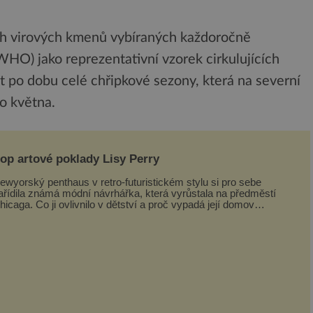
ých virových kmenů vybíraných každoročně
HO) jako reprezentativní vzorek cirkulujících
 po dobu celé chřipkové sezony, která na severní
do května.
op artové poklady Lisy Perry
ewyorský penthaus v retro-futuristickém stylu si pro sebe
ařídila známá módní návrhářka, která vyrůstala na předměstí
hicaga. Co ji ovlivnilo v dětství a proč vypadá její domov
rávě takto? Interié...