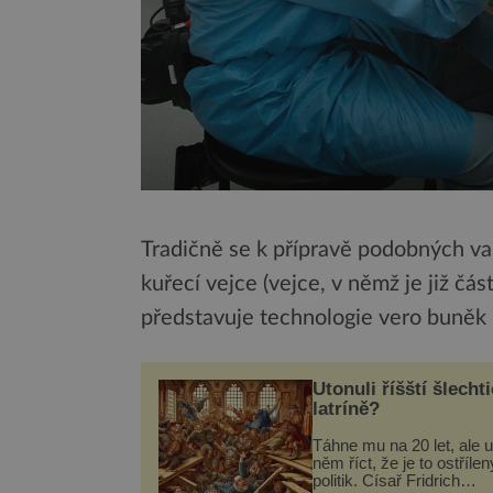
Tradičně se k přípravě podobných va
kuřecí vejce (vejce, v němž je již čá
představuje technologie vero buněk i
Utonuli říšští šlechti
latríně?
Táhne mu na 20 let, ale u
něm říct, že je to ostřílen
politik. Císař Fridrich