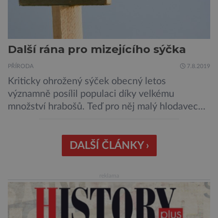
Další rána pro mizejícího sýčka
PŘÍRODA
7.8.2019
Kriticky ohrožený sýček obecný letos
významně posílil populaci díky velkému
množství hrabošů. Teď pro něj malý hlodavec
může být hrozbou. Zemědělci dostali povolení
trávit hraboše plošně rozhozeným jedem. Od 5.
srpna jim to umožňuje rozhodnutí Ústředního
DALŠÍ ČLÁNKY ›
kontrolního a zkušebního ústavu zemědělského
(ÚKZÚZ) podřízeného ministerstvu
reklama
zemědělství. Ornitologové varují, že v ohrožení
je mnoho živočichů a především […]