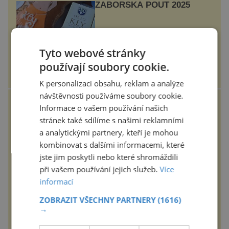
ZÁBOŘSKÁ POUŤ 2025
Tradiční Zábořská pouť, která se
koná v neděli 7.9.2025 od 11:00
hod. u kostela v Záboří, části obce
Tyto webové stránky
Kly u Mělníka. V programu
naleznete komentovanou prohlídku
používají soubory cookie.
kostela, dobovou hudbu, řemesla,
atrakce...
epochanacestach.cz
K personalizaci obsahu, reklam a analýze
návštěvnosti používáme soubory cookie.
Černovická rezidence:
Informace o vašem používání našich
Pedant Hlávka kontroloval
každou cihlu
stránek také sdílíme s našimi reklamními
a analytickými partnery, kteří je mohou
Patří mezi sedm novodobých divů
Ukrajiny. Řeč je o obřím
kombinovat s dalšími informacemi, které
černovickém areálu, za jehož
vznikem stál slavný český architekt
jste jim poskytli nebo které shromáždili
Josef Hlávka. Ten si na něm dal
při vašem používání jejich služeb.
Více
mimořádně záležet. Jeho stavební
historyplus.cz
plány by při ...
informací
Měkké na dotek, krásné na
ZOBRAZIT VŠECHNY PARTNERY
(1616)
pohled
→
Koupelna patří k nejatraktivnějším