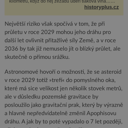
kilometrů, když do něj zezadu udeří tlaková vlna…
Americké rozhodnutí svrhnout ničivou jadernou
historyplus.cz
bombu ...
Největší riziko však spočívá v tom, že při
průletu v roce 2029 mohou jeho dráhu pro
další let ovlivnit přitažlivé síly Země, a v roce
2036 by tak již nemuselo jít o blízký průlet, ale
skutečně o přímou srážku.
Astronomové hovoří o možnosti, že se asteroid
v roce 2029 totiž »trefí« do pomyslného oka,
které má sice velikost jen několik stovek metrů,
ale v důsledku pozemské gravitace by
posloužilo jako gravitační prak, který by výrazně
a hlavně nepředvídatelně změnil Apophisovu
dráhu. A jak by to poté vypadalo o 7 let později,