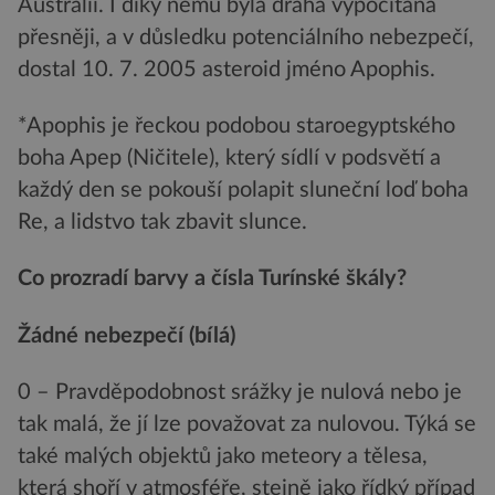
Austrálii. I díky němu byla dráha vypočítána
přesněji, a v důsledku potenciálního nebezpečí,
dostal 10. 7. 2005 asteroid jméno Apophis.
*Apophis je řeckou podobou staroegyptského
boha Apep (Ničitele), který sídlí v podsvětí a
každý den se pokouší polapit sluneční loď boha
Re, a lidstvo tak zbavit slunce.
Co prozradí barvy a čísla Turínské škály?
Žádné nebezpečí (bílá)
0 – Pravděpodobnost srážky je nulová nebo je
tak malá, že jí lze považovat za nulovou. Týká se
také malých objektů jako meteory a tělesa,
která shoří v atmosféře, stejně jako řídký případ