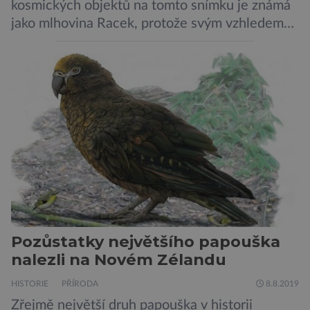
kosmických objektů na tomto snímku je známá
jako mlhovina Racek, protože svým vzhledem
připomíná ptáka v letu. Útvar tvoří oblaky
prachu, vodíku, hélia a malého množství těžších
chemických prvků. Celá oblast je místem zrodu
nových hvězd. Mimořádné rozlišení tohoto
záběru pořízeného pomocí přehlídkového
teleskopu ESO/VST odhaluje detaily
jednotlivých astronomických objektů, […]
Pozůstatky největšího papouška
nalezli na Novém Zélandu
HISTORIE
PŘÍRODA
8.8.2019
Zřejmě největší druh papouška v historii