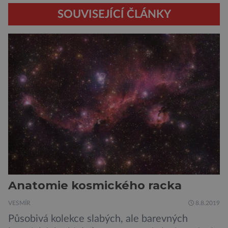
SOUVISEJÍCÍ ČLÁNKY
Anatomie kosmického racka
VESMÍR
8.8.2019
Působivá kolekce slabých, ale barevných