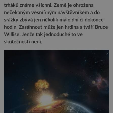
trháků známe všichni. Země je ohrožena
nečekaným vesmírným návštěvníkem a do
srážky zbývá jen několik málo dní či dokonce
hodin. Zasáhnout může jen hrdina s tváří Bruce
Willise. Jenže tak jednoduché to ve
skutečnosti není.