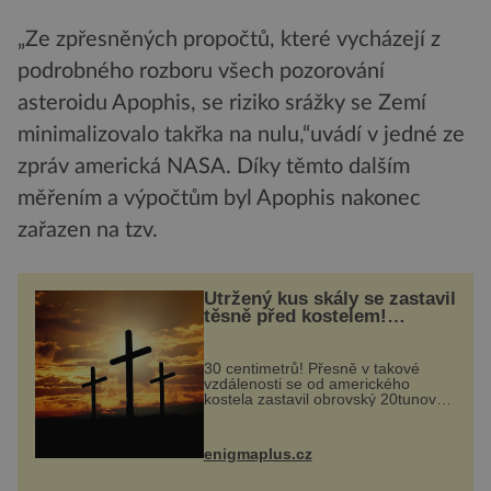
„Ze zpřesněných propočtů, které vycházejí z
podrobného rozboru všech pozorování
asteroidu Apophis, se riziko srážky se Zemí
minimalizovalo takřka na nulu,“uvádí v jedné ze
zpráv americká NASA. Díky těmto dalším
měřením a výpočtům byl Apophis nakonec
zařazen na tzv.
Utržený kus skály se zastavil
těsně před kostelem!
Ochránila ho boží síla?
30 centimetrů! Přesně v takové
vzdálenosti se od amerického
kostela zastavil obrovský 20tunový
balvan, který se v květnu 2014
nečekaně odtrhl od nedaleké skály
při její demolici. Podle místních stojí
enigmaplus.cz
...