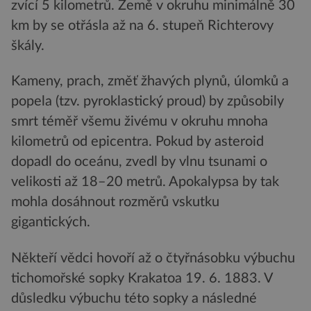
zvící 5 kilometrů. Země v okruhu minimálně 30
km by se otřásla až na 6. stupeň Richterovy
škály.
Kameny, prach, změť žhavých plynů, úlomků a
popela (tzv. pyroklastický proud) by způsobily
smrt téměř všemu živému v okruhu mnoha
kilometrů od epicentra. Pokud by asteroid
dopadl do oceánu, zvedl by vlnu tsunami o
velikosti až 18–20 metrů. Apokalypsa by tak
mohla dosáhnout rozměrů vskutku
gigantických.
Někteří vědci hovoří až o čtyřnásobku výbuchu
tichomořské sopky Krakatoa 19. 6. 1883. V
důsledku výbuchu této sopky a následné