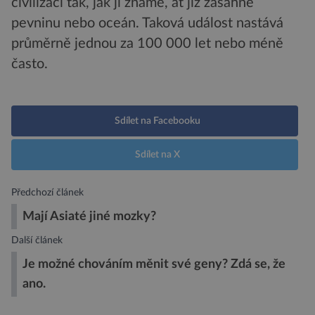
civilizaci tak, jak ji známe, ať již zasáhne
pevninu nebo oceán. Taková událost nastává
průměrně jednou za 100 000 let nebo méně
často.
Sdílet na Facebooku
Sdílet na X
Předchozí článek
Mají Asiaté jiné mozky?
Další článek
Je možné chováním měnit své geny? Zdá se, že
ano.