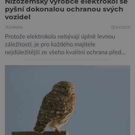
Nizozemský výrobce elektrokol se
pyšní dokonalou ochranou svých
vozidel
TECHNIKA
8.8.2019
Protože elektrokola nebývají úplně levnou
záležitostí, je pro každého majitele
nejdůležitější ze všeho kvalitní ochrana před
krádeží. Toho si je dobře vědom i nizozemský
výrobce kol VanMoof, který bez mrknutí oka
tvrdí, že má tu nejlepší ochranu na světě.
Skutečně nepřehání? Pokud se podrobněji
podíváme na ochranu jejich elektrokol
Electrified S2 a X2, pak je […]