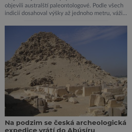
objevili australští paleontologové. Podle všech
indicií dosahoval výšky až jednoho metru, vážil
asi 7 kilogramů, nelétal a mohl se chlubit
skutečně silným zobákem. Pták dostal
pojmenování Heracles inexpectatus a doba
jeho života je datována přibližně před 19
miliony lety. „Nový Zéland je dobře známý
svými velkými nelétavými ptáky. Dominantní
[…]
Na podzim se česká archeologická
expedice vrátí do Abúsíru