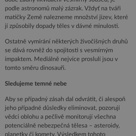
podle astronomů malý zázrak. Vždyť na tváři
matičky Země nalezneme množství jizev, které
jí způsobily dopady těles v dávné minulosti.
Ostatně vymírání některých živočišných druhů
se dává rovněž do spojitosti s vesmírným
impaktem. Mediálně nejvíce proslulí jsou v
tomto směru dinosauři.
Sledujeme temné nebe
Aby se případný zásah dal odvrátit, či alespoň
jeho případné důsledky eliminovat, pozorují
vědci oblohu a pečlivě monitorují všechna
potenciálně nebezpečná tělesa – asteroidy,
planetky či komety. Výsledkem tohoto