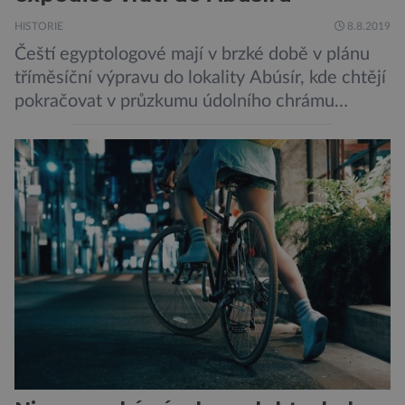
HISTORIE
8.8.2019
Čeští egyptologové mají v brzké době v plánu
tříměsíční výpravu do lokality Abúsír, kde chtějí
pokračovat v průzkumu údolního chrámu
faraona Niuserrea a okolí hrobky hodnostáře
Ceje. Lucie Jirásková z Českého
egyptologického ústavu FF UK řekla, že je
v plánu také zpracování vykopaných předmětů.
„V průběhu výzkumů není moc času na
zpracování nálezů. Necháváme si na to tedy
měsíc, kdy […]