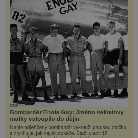
Bombardér Enola Gay: Jméno velitelovy
matky vstoupilo do dějin
Náhle odlehčený bombardér vykrouží prudkou otočku
a zrychluje, jak nejvíc dokáže. Stačí urazit 18