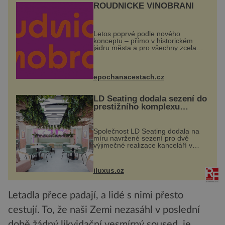
ROUDNICKÉ VINOBRANÍ
Letos poprvé podle nového
konceptu – přímo v historickém
jádru města a pro všechny zcela
zdarma. Hlavní program se
odehraje na Karlově a Husově
náměstí. Návštěvníci se mohou těšit
na víno, burčák, pes...
epochanacestach.cz
LD Seating dodala sezení do
prestižního komplexu
MediaCityUK v Salfordu
Společnost LD Seating dodala na
míru navržené sezení pro dvě
výjimečné realizace kanceláří v
areálu MediaCityUK v anglickém
Salfordu – konkrétně do budov Blue
Tower a Orange Tower. Komplex
iluxus.cz
budov Media...
Letadla přece padají, a lidé s nimi přesto
cestují. To, že naši Zemi nezasáhl v poslední
době žádný likvidační vesmírný soused, je