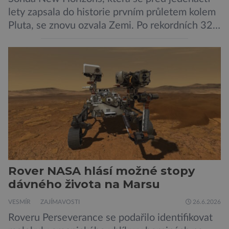
lety zapsala do historie prvním průletem kolem
Pluta, se znovu ozvala Zemi. Po rekordních 321
dnech v hibernačním režimu se ve vzdálenosti
9,5 miliardy kilometrů od Země probrala a
podle NASA je ve výtečném stavu. Nyní ji čeká
další etapa její mise, jejíž ambicí je přinést
dosud nejpodrobnější […]
Rover NASA hlásí možné stopy
dávného života na Marsu
VESMÍR
ZAJÍMAVOSTI
26.6.2026
Roveru Perseverance se podařilo identifikovat