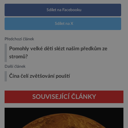
Sdílet na Facebooku
Sdílet na X
Předchozí článek
Pomohly velké děti slézt našim předkům ze
stromů?
Další článek
Čína čelí zvětšování pouští
SOUVISEJÍCÍ ČLÁNKY