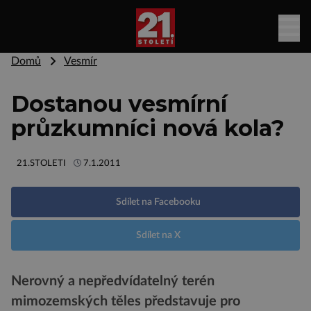
Domů
Vesmír
Dostanou vesmírní
průzkumníci nová kola?
21.STOLETI
7.1.2011
Sdílet na Facebooku
Sdílet na X
Nerovný a nepředvídatelný terén
mimozemských těles představuje pro