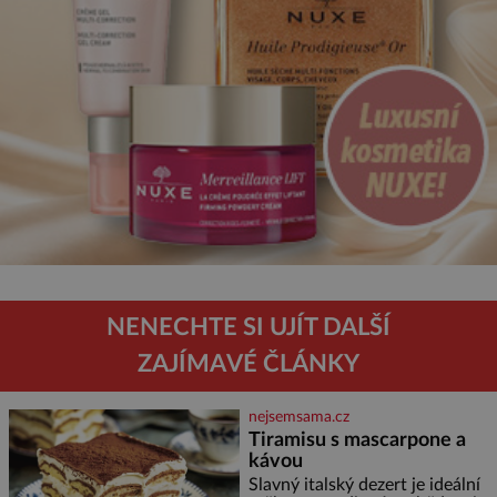
NENECHTE SI UJÍT DALŠÍ
ZAJÍMAVÉ ČLÁNKY
nejsemsama.cz
Tiramisu s mascarpone a
kávou
Slavný italský dezert je ideální