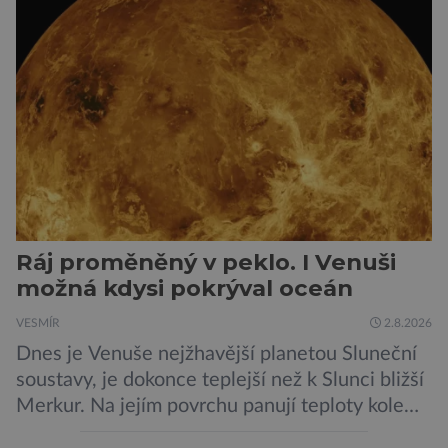
Ráj proměněný v peklo. I Venuši
možná kdysi pokrýval oceán
VESMÍR
2.8.2026
Dnes je Venuše nejžhavější planetou Sluneční
soustavy, je dokonce teplejší než k Slunci bližší
Merkur. Na jejím povrchu panují teploty kolem
464 °C, atmosféra je více než devadesátkrát