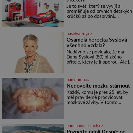
Je to svět, který se vyvíjí a
proměňuje od prvních dětských
krůčků až po dospívání.
Správně navržený pokoj
podporuje bezpečí, kreativitu,
soustředění i odpočinek a
nasehvezdy.cz
reaguje na každou etapu života
Osamělá herečka Syslová
a specifické potřeby dítěte. Pro
všechno vzdala?
nejmenší je klíčová
jednoduchost, měkkost a
Nedávno se povídalo, že má
bezpečí, proto by pokoj
Dana Syslová (80) blízkého
miminka měl působit především
přítele, který je jí oporou. Ale je
klidně a útulně. Předškolní věk
to ještě vůbec pravda? V
je
posledních dnech čím dál
častěji mluví o svém odchodu.
panidomu.cz
Dohnala ji snad samota? Půs
Nedovolte mozku stárnout
Každý, komu je přes 25 let, by
měl pravidelně procvičovat
mozkové závity. V tomto
období se totiž začíná
zhoršovat paměť. Možná máte
problém vzpomenout si na
jméno kolegy z práce. Nebo
epochanacestach.cz
marně v paměti lovíte název
Poznejte údolí Desné: od
knížky, kterou jste nedávno