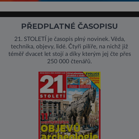
PŘEDPLATNÉ ČASOPISU
21. STOLETÍ je časopis plný novinek. Věda,
technika, objevy, lidé. Čtyři pilíře, na nichž již
téměř dvacet let stojí a díky kterým jej čte přes
250 000 čtenářů.