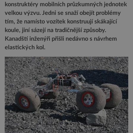
konstruktéry mobilních průzkumných jednotek
velkou výzvu. Jedni se snaží obejít problémy
tím, že namísto vozítek konstruují skákající
koule, jiní sázejí na tradičnější způsoby.
Kanadští inženýři přišli nedávno s návrhem
elastických kol.