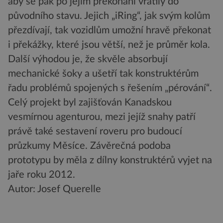
aby se pak po jejím překonání vrátily do
původního stavu. Jejich „iRing“, jak svým kolům
přezdívají, tak vozidlům umožní hravě překonat
i překážky, které jsou větší, než je průměr kola.
Další výhodou je, že skvěle absorbují
mechanické šoky a ušetří tak konstruktérům
řadu problémů spojených s řešením „pérování“.
Celý projekt byl zajišťován Kanadskou
vesmírnou agenturou, mezi jejíž snahy patří
právě také sestavení roveru pro budoucí
průzkumy Měsíce. Závěrečná podoba
prototypu by měla z dílny konstruktérů vyjet na
jaře roku 2012.
Autor: Josef Querelle