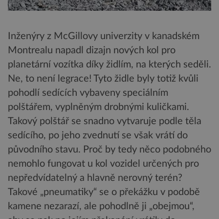
Inženýry z McGillovy univerzity v kanadském
Montrealu napadl dizajn nových kol pro
planetární vozítka díky židlím, na kterých seděli.
Ne, to není legrace! Tyto židle byly totiž kvůli
pohodlí sedících vybaveny speciálním
polštářem, vyplněným drobnými kuličkami.
Takový polštář se snadno vytvaruje podle těla
sedícího, po jeho zvednutí se však vrátí do
původního stavu. Proč by tedy něco podobného
nemohlo fungovat u kol vozidel určených pro
nepředvídatelný a hlavně nerovný terén?
Takové „pneumatiky“ se o překážku v podobě
kamene nezarazí, ale pohodlně ji „obejmou“,