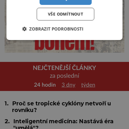
VŠE ODMÍTNOUT
ZOBRAZIT PODROBNOSTI
NEJČTENĚJŠÍ ČLÁNKY
za poslední
24 hodin
3 dny
týden
1.
Proč se tropické cyklóny netvoří u
rovníku?
2.
Inteligentní medicína: Nastává éra
"umělá"?