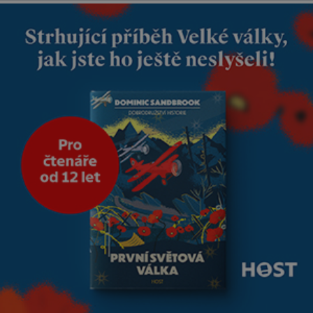
nás dali dohromady, Toník byl
dobře zaopatřený mladý muž.
Manželství nám oběma moc
nesvědčilo, brzy jsme zjistili, že