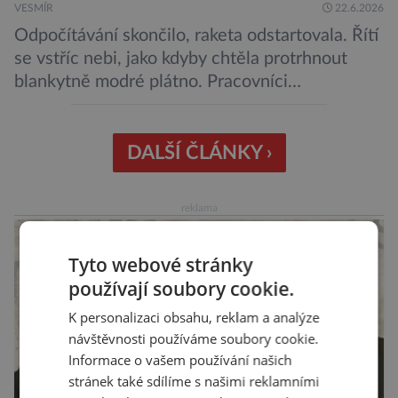
VESMÍR
22.6.2026
Odpočítávání skončilo, raketa odstartovala. Řítí
se vstříc nebi, jako kdyby chtěla protrhnout
blankytně modré plátno. Pracovníci
kosmodromu spolu s dalšími odborníky
sledujícími start pomalu ani nedýchají. Vyjde
všechno podle plánu, nebo se něco pokazí?
DALŠÍ ČLÁNKY ›
Ariane 6 – tak se nazývá systém nosných raket
Evropské kosmické agentury (ESA), který má
reklama
sloužit pro účely nejrůznějších vesmírných misí,
[…]
Tyto webové stránky
používají soubory cookie.
K personalizaci obsahu, reklam a analýze
návštěvnosti používáme soubory cookie.
Informace o vašem používání našich
stránek také sdílíme s našimi reklamními