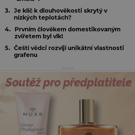
3.
Je klíč k dlouhověkosti skrytý v
nízkých teplotách?
4.
Prvním člověkem domestikovaným
zvířetem byl vlk!
5.
Čeští vědci rozvíjí unikátní vlastnosti
grafenu
reklama