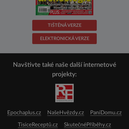
TIŠTĚNÁ VERZE
ELEKTRONICKÁ VERZE
Navštivte také naše další internetové
projekty:
Epochaplus.cz
NašeHvězdy.cz
PaníDomu.cz
TisíceReceptů.cz
SkutečnéPříběhy.cz