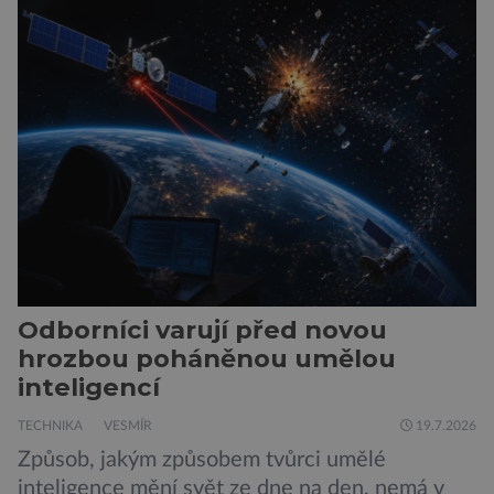
hustší než na Zemi a aby toho nebylo málo, z
oblaků se snáší kapky kyseliny sírové. Zkrátka,
není to prostředí, ve kterém by příčetný člověk
chtěl strávit […]
Odborníci varují před novou
hrozbou poháněnou umělou
inteligencí
TECHNIKA
VESMÍR
19.7.2026
Způsob, jakým způsobem tvůrci umělé
inteligence mění svět ze dne na den, nemá v