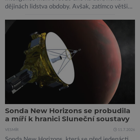
dějinách lidstva obdoby. Avšak, zatímco většina
pozornosti se soustředí na chatboty,
generování obrázků nebo automatizaci práce,
bezpečnostní experti upozorňují na mnohem
méně nápadné riziko. Podle některých
odborníků by už během příštích dvou let mohly
pokročilé systémy AI výrazně usnadnit
kybernetické útoky […]
Sonda New Horizons se probudila
a míří k hranici Sluneční soustavy
VESMÍR
11.7.2026
Sonda New Horizons, která se před jedenácti