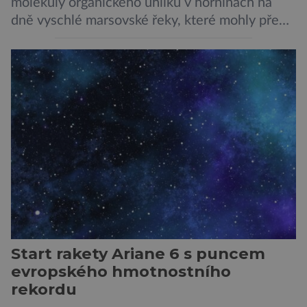
molekuly organického uhlíku v horninách na
dně vyschlé marsovské řeky, které mohly před
miliardami let vzniknout působením vody.
Svědčí snad o dávném životě na planetě?
Měření provedená přístrojem Sherloc,
umístěném na roveru Perseverance,
identifikovala organický uhlík v jílovcích z
výchozů, což jsou vyhaslé podzemní lávové
proudy vystupující na povrch, sopky […]
Start rakety Ariane 6 s puncem
evropského hmotnostního
rekordu