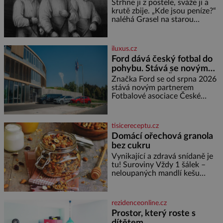
bez které si českou zahradu ani
Strhne ji z postele, sváže ji a
nedokážeme představit. Její
krutě zbije. „Kde jsou peníze?“
příběh je
naléhá Grasel na starou
švadlenku. Když mu to
neprozradí – ostatně ani
nemůže, protože žádné nemá,
iluxus.cz
spokojí se lupič s několika
Ford dává český fotbal do
měďáky a štůčky látky. Zraněná
pohybu. Stává se novým
žena pár dní nato umírá. Je to
partnerem FAČR
muž nebývale krutý. Jeho činy
Značka Ford se od srpna 2026
budí hrůzu ještě dlouho po jeho
stává novým partnerem
smrti
Fotbalové asociace České
republiky. V rámci tříleté
spolupráce zajistí mobilitu
asociace, reprezentačních týmů
tisicereceptu.cz
i českého fotbalu v regionech.
Domácí ořechová granola
Partner
bez cukru
Vynikající a zdravá snídaně je
tu! Suroviny Vždy 1 šálek –
neloupaných mandlí kešu
ořechů vlašských ořechů
slunečnicových semínek
semínek dýně rozinek 3 šálky
rezidenceonline.cz
ovesných vloček 1 lžíce mlet
Prostor, který roste s
dítětem