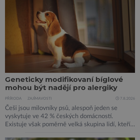
Geneticky modifikovaní bíglové
mohou být nadějí pro alergiky
PŘÍRODA
ZAJÍMAVOSTI
7.8.2026
Češi jsou milovníky psů, alespoň jeden se
vyskytuje ve 42 % českých domácností.
Existuje však poměrně velká skupina lidí, kteří
by si psa rádi pořídili, ale nemohou, protože