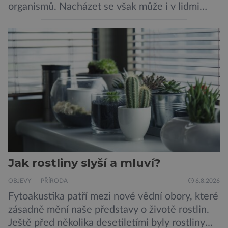
organismů. Nacházet se však může i v lidmi
konzumovaných mlžích, jako jsou ústřice nebo
slávky. K příznakům otravy patří paralýza
dýchacích cest, dojít však může až k udušení.
Dosud proti tomuto jedu neexistovala
protilátka, nyní ji zřejmě vědci objevili, ovšem
její zdroj je […]
Jak rostliny slyší a mluví?
OBJEVY
PŘÍRODA
6.8.2026
Fytoakustika patří mezi nové vědní obory, které
zásadně mění naše představy o životě rostlin.
Ještě před několika desetiletími byly rostliny