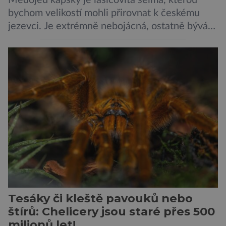
Medojed kapský je lasicovitá šelma, kterou
bychom velikostí mohli přirovnat k českému
jezevci. Je extrémně nebojácná, ostatně bývá
označována za nejodvážnější zvíře vůbec. V
této souvislosti je dokonce zapsána do
Guinnessovy knihy rekordů. Navzdory svému
názvu nežije pouze v jižní Africe, ale domovem
je mu valná část černého kontinentu a
vyskytuje se rovněž v oblastech […]
Tesáky či kleště pavouků nebo
štírů: Chelicery jsou staré přes 500
milionů let!