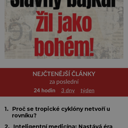
NEJČTENĚJŠÍ ČLÁNKY
za poslední
24 hodin
3 dny
týden
1.
Proč se tropické cyklóny netvoří u
rovníku?
2.
Inteligentní medicína: Nastává éra