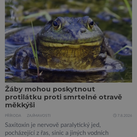
jsou alergičtí. Jejich imunitní systém
přecitlivěle reaguje na proteiny obsažené v
psích slinách, potu, moči a šupinkách kůže,
zachycených v srsti. Vědci nyní geneticky
upravili psy, aby […]
Žáby mohou poskytnout
protilátku proti smrtelné otravě
měkkýši
PŘÍRODA
ZAJÍMAVOSTI
7.8.2026
Saxitoxin je nervově paralytický jed,
pocházející z řas, sinic a jiných vodních