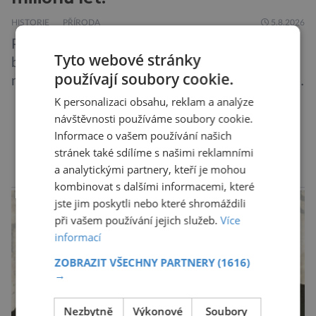
HISTORIE
PŘÍRODA
5.8.2026
Prostředí pod mořskou hladinou tehdy doslova
Tyto webové stránky
bujelo životem. Ve vodách se proháněli
používají soubory cookie.
nejroztodivnější živočichové – trilobiti, medúzy
či hlavonožci. V dávném kambriu žil také
K personalizaci obsahu, reklam a analýze
prazvláštní stonožce podobný tvor, který měl
návštěvnosti používáme soubory cookie.
Informace o vašem používání našich
zárodky zbraní typických pro dnešní pavouky.
DALŠÍ ČLÁNKY ›
stránek také sdílíme s našimi reklamními
Pavouci, štíři či klíšťata jsou členovci patřící do
a analytickými partnery, kteří je mohou
skupiny klepítkatců. Vyznačují se takzvanými
reklama
kombinovat s dalšími informacemi, které
chelicerami, které u nich představují právě […]
jste jim poskytli nebo které shromáždili
při vašem používání jejich služeb.
Více
informací
ZOBRAZIT VŠECHNY PARTNERY
(1616)
→
Nezbytně
Výkonové
Soubory