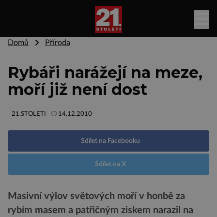
Domů
Příroda
Rybáři narážejí na meze,
moří již není dost
21.STOLETI
14.12.2010
Sdílet na Facebooku
Sdílet na X
Masivní výlov světových moří v honbě za
rybím masem a patřičným ziskem narazil na