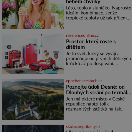
během chvilky
Léto, teplo a sluníčko. Naprosto
ideální kombinace. Jenže
tropické teploty už tak příjemné
nejsou. Víte, jakými potravinami
se můžete rychle ochladit? K
dyž se nám tropy zaryjí pod
rezidenceonline.cz
kůži, hledáme úlevu v bazénu
Prostor, který roste s
nebo pomocí klimatizace. Jenže
dítětem
ne vždycky můžeme být v jejich
blízkosti. Nemusíte však zoufat.
Je to svět, který se vyvíjí a
Pokud budete mít promyšlený
proměňuje od prvních dětských
jídelníček, žadné pařáky si na
krůčků až po dospívání.
vás
Správně navržený pokoj
podporuje bezpečí, kreativitu,
soustředění i odpočinek a
epochanacestach.cz
reaguje na každou etapu života
Poznejte údolí Desné: od
a specifické potřeby dítěte. Pro
Dlouhých strání po termální
nejmenší je klíčová
prameny
jednoduchost, měkkost a
Jen málokteré místo v České
bezpečí, proto by pokoj
republice nabízí tolik
miminka měl působit především
rozmanitých zážitků na tak
klidně a útulně. Předškolní věk
malém území jako údolí řeky
je
Desné v srdci Jeseníků. Během
jediného dne můžete
skutecnepribehy.cz
nahlédnout do útrob jedné z