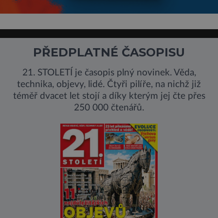
PŘEDPLATNÉ ČASOPISU
21. STOLETÍ je časopis plný novinek. Věda,
technika, objevy, lidé. Čtyři pilíře, na nichž již
téměř dvacet let stojí a díky kterým jej čte přes
250 000 čtenářů.