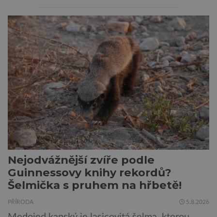
považovány za tiché a pasivní organismy, které
pouze reagují na změny prostředí. Moderní
výzkum však ukazuje, že skutečnost je mnohem
zajímavější. Rostliny totiž dokážou své okolí
vnímat prostřednictvím mechanických podnětů
a samy také vydávají zvuky […]
Nejodvážnější zvíře podle
Guinnessovy knihy rekordů?
Šelmička s pruhem na hřbetě!
PŘÍRODA
5.8.2026