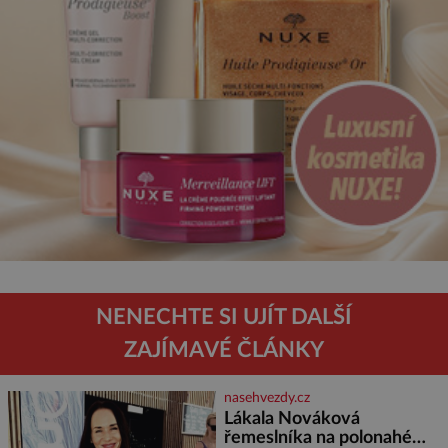
NENECHTE SI UJÍT DALŠÍ
ZAJÍMAVÉ ČLÁNKY
nasehvezdy.cz
Lákala Nováková
řemeslníka na polonahé