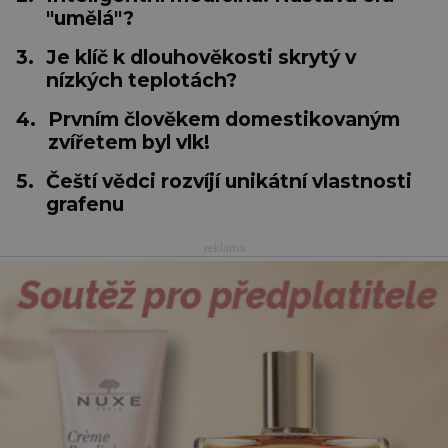
"umělá"?
3.
Je klíč k dlouhověkosti skrytý v
nízkých teplotách?
4.
Prvním člověkem domestikovaným
zvířetem byl vlk!
5.
Čeští vědci rozvíjí unikátní vlastnosti
grafenu
reklama