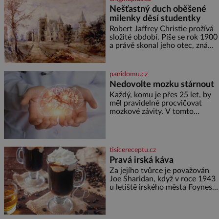
hrobku otevřít a její poklop tak
Nešťastný duch oběšené
raději jen skrápí svěcenou
milenky děsí studentky
vodou. Za několik dní divné
burácení skutečně ustane. Když
Robert Jaffrey Christie prožívá
o mnoho let později hrobku
složité období. Píše se rok 1900
a právě skonal jeho otec, známý
továrník William Mellis Christie
(1829–1900). Smutná událost je
ale doprovázena ohromným
panidomu.cz
dědictvím
Nedovolte mozku stárnout
Každý, komu je přes 25 let, by
měl pravidelně procvičovat
mozkové závity. V tomto
období se totiž začíná
zhoršovat paměť. Možná máte
problém vzpomenout si na
jméno kolegy z práce. Nebo
tisicereceptu.cz
marně v paměti lovíte název
Pravá irská káva
knížky, kterou jste nedávno
přečetli. Je to opravdu tak, s
Za jejího tvůrce je považován
věkem jako kdyby se paměť
Joe Sharidan, když v roce 1943
rozhodla stávkovat. Cvičte
u letiště irského města Foynes
obsluhoval Američany, kteří
kvůli špatnému počasí nemohli
pokračovat v cestě. Povzbudil