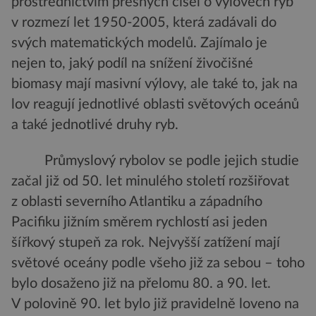
prostřednictvím přesných čísel o výlovech ryb
v rozmezí let 1950-2005, která zadávali do
svých matematických modelů. Zajímalo je
nejen to, jaký podíl na snížení živočišné
biomasy mají masivní výlovy, ale také to, jak na
lov reagují jednotlivé oblasti světových oceánů
a také jednotlivé druhy ryb.
Průmyslový rybolov se podle jejich studie
začal již od 50. let minulého století rozšiřovat
z oblasti severního Atlantiku a západního
Pacifiku jižním směrem rychlostí asi jeden
šířkový stupeň za rok. Nejvyšší zatížení mají
světové oceány podle všeho již za sebou – toho
bylo dosaženo již na přelomu 80. a 90. let.
V polovině 90. let bylo již pravidelně loveno na