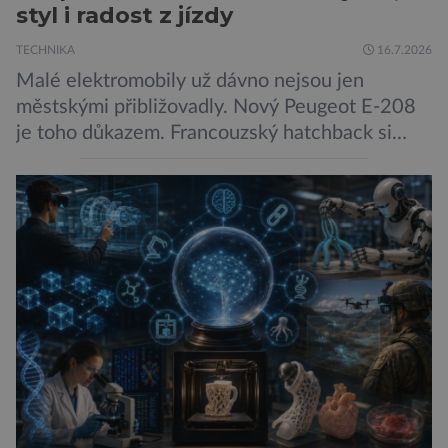
styl i radost z jízdy
TECHNIKA
16.7.2026
Malé elektromobily už dávno nejsou jen
městskými přibližovadly. Nový Peugeot E-208
je toho důkazem. Francouzský hatchback si
zachoval svůj atraktivní design, přidal delší
dojezd a modernější technologie, ale hlavně
ukazuje, že i kompaktní elektromobil může být
autem, se kterým bez obav vyrazíte za hranice
města Peugeot se u modelu 208 trefil do
černého už […]