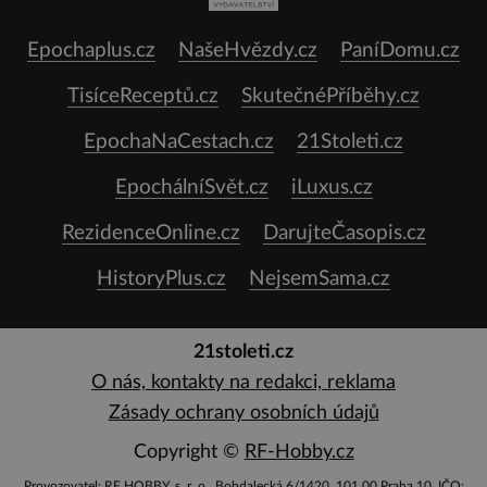
Epochaplus.cz
NašeHvězdy.cz
PaníDomu.cz
TisíceReceptů.cz
SkutečnéPříběhy.cz
EpochaNaCestach.cz
21Stoleti.cz
EpochálníSvět.cz
iLuxus.cz
RezidenceOnline.cz
DarujteČasopis.cz
HistoryPlus.cz
NejsemSama.cz
21stoleti.cz
O nás, kontakty na redakci, reklama
Zásady ochrany osobních údajů
Copyright ©
RF-Hobby.cz
Provozovatel: RF HOBBY, s. r. o., Bohdalecká 6/1420, 101 00 Praha 10, IČO: