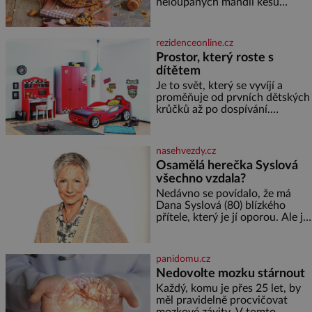
neloupaných mandlí kešu
ořechů vlašských ořechů
slunečnicových semínek
semínek dýně rozinek 3 šálky
rezidenceonline.cz
ovesných vloček 1 lžíce mlet
Prostor, který roste s
dítětem
Je to svět, který se vyvíjí a
proměňuje od prvních dětských
krůčků až po dospívání.
Správně navržený pokoj
podporuje bezpečí, kreativitu,
soustředění i odpočinek a
nasehvezdy.cz
reaguje na každou etapu života
Osamělá herečka Syslová
a specifické potřeby dítěte. Pro
všechno vzdala?
nejmenší je klíčová
jednoduchost, měkkost a
Nedávno se povídalo, že má
bezpečí, proto by pokoj
Dana Syslová (80) blízkého
miminka měl působit především
přítele, který je jí oporou. Ale je
klidně a útulně. Předškolní věk
to ještě vůbec pravda? V
je
posledních dnech čím dál
častěji mluví o svém odchodu.
panidomu.cz
Dohnala ji snad samota? Půs
Nedovolte mozku stárnout
Každý, komu je přes 25 let, by
měl pravidelně procvičovat
mozkové závity. V tomto