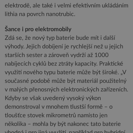
elektrodě, ale také i velmi efektivním ukládáním
lithia na povrch nanotrubic.
Šance i pro elektromobily
Zdá se, že nový typ baterie bude mít i další
výhody. Jejich dobíjení je rychlejší než u jejich
starších sester a zároveň vydrží až 1000
nabíjecích cyklů bez ztráty kapacity. Praktické
využití nového typu baterie může být široké. „V
současné podobě může být materiál použitelný
v malých přenosných elektronických zařízeních.
Kdyby se však uvedený vysoký výkon
demonstroval v mnohem tlustší formě – o
tloušťce stovek mikrometrů namísto jen
několika – mohla by být nakonec tato baterie
vhodná i pro jiná využití, například pro hybridní