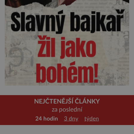
NEJČTENĚJŠÍ ČLÁNKY
za poslední
24 hodin
3 dny
týden