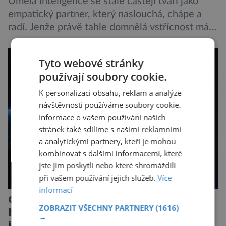
Umělá inteligence se stále častěji tváří jako
empatický partner, který naslouchá, chápe a
radí. Jenže právě tahle domnělá vstřícnost má i
svou temnou stránku… Nová studie výzkumníků
z City University of New York a King’s College
Tyto webové stránky
London ukazuje, že někteří choboti, včetně
používají soubory cookie.
populárního systému Grok od firmy xAI Elona
K personalizaci obsahu, reklam a analýze
Muska, mají tendenci podporovat bludné
návštěvnosti používáme soubory cookie.
představy […]
Informace o vašem používání našich
stránek také sdílíme s našimi reklamními
a analytickými partnery, kteří je mohou
kombinovat s dalšími informacemi, které
jste jim poskytli nebo které shromáždili
při vašem používání jejich služeb.
Více
informací
Odborníci varují před novou
ZOBRAZIT VŠECHNY PARTNERY
(1616)
hrozbou poháněnou umělou
→
inteligencí