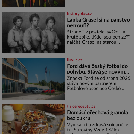
pobřežní oblasti.
většinu své historie je mrkev
všechno možné, jen ne
oranžová. Je fialová, žlutá, bílá,
historyplus.cz
někdy dokonce téměř černá. Až
Lapka Grasel si na panstvo
díky stovkám let pečlivého
netroufl?
šlechtění se z ní stává zelenina,
bez které si českou zahradu ani
Strhne ji z postele, sváže ji a
nedokážeme představit. Její
krutě zbije. „Kde jsou peníze?“
příběh je
naléhá Grasel na starou
švadlenku. Když mu to
neprozradí – ostatně ani
nemůže, protože žádné nemá,
iluxus.cz
spokojí se lupič s několika
Ford dává český fotbal do
měďáky a štůčky látky. Zraněná
pohybu. Stává se novým
žena pár dní nato umírá. Je to
partnerem FAČR
muž nebývale krutý. Jeho činy
Značka Ford se od srpna 2026
budí hrůzu ještě dlouho po jeho
stává novým partnerem
smrti
Fotbalové asociace České
republiky. V rámci tříleté
spolupráce zajistí mobilitu
asociace, reprezentačních týmů
tisicereceptu.cz
i českého fotbalu v regionech.
Domácí ořechová granola
Partner
bez cukru
Vynikající a zdravá snídaně je
tu! Suroviny Vždy 1 šálek –