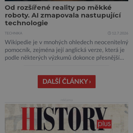
Od rozšířené reality po měkké
roboty. AI zmapovala nastupující
technologie
TECHNIKA
12.7.2026
Wikipedie je v mnohých ohledech neocenitelný
pomocník, zejména její anglická verze, která je
podle některých výzkumů dokonce přesnější
než slavná Encyclopedia Britannica. Nyní se
internetová studna znalostí proměnila v
křišťálovou kouli, ze které umělá inteligence
DALŠÍ ČLÁNKY ›
věštila, které technologie v dohledné
budoucnosti nejvíce zasáhnou naši společnost.
reklama
Za vším stojí australští výzkumníci, kteří pomocí
umělé inteligence a […]