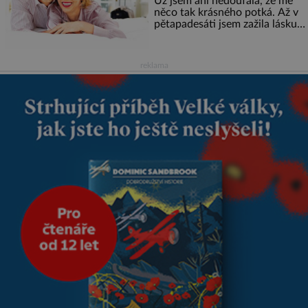
Už jsem ani nedoufala, že mě
něco tak krásného potká. Až v
pětapadesáti jsem zažila lásku
na první pohled. Poprvé jsem se
vdávala, když mi bylo dvacet.
Oba jsme byli mladí a byl to tak
reklama
říkajíc sňatek z rozumu. Rodiče
nás dali dohromady, Toník byl
dobře zaopatřený mladý muž.
Manželství nám oběma moc
nesvědčilo, brzy jsme zjistili, že