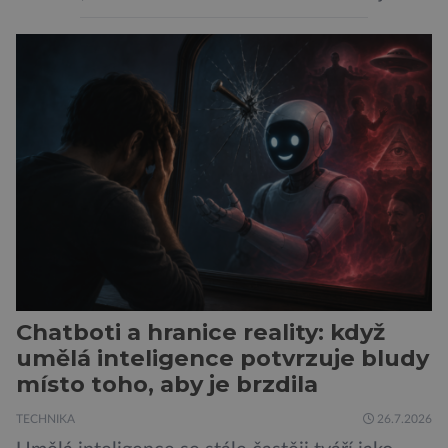
spojeno s vyšší úrovní stresu, horší náladou a
vede k zanedbávání dalších aktivit. Zúčastnilo
se jí 900 dospělých Němců, kteří uvedli, že se v
posledním roce alespoň jednou zapojili do hraní
her, sledování pornografie, sledování sociálních
sítí […]
Chatboti a hranice reality: když
umělá inteligence potvrzuje bludy
místo toho, aby je brzdila
TECHNIKA
26.7.2026