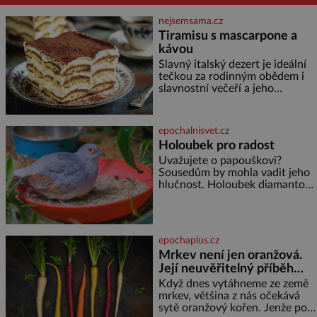
nejsemsama.cz
Tiramisu s mascarpone a
kávou
Slavný italský dezert je ideální
tečkou za rodinným obědem i
slavnostní večeří a jeho
příprava je jednodušší, než se
může zdát. Ingredience pro 4
osoby: 250 g mascarpone 3
epochalnisvet.cz
vejce 80 g cukru 200 g
Holoubek pro radost
cukrářských piškotů 250 ml
Uvažujete o papouškovi?
silné kávy 2 lžíce amaretta
Sousedům by mohla vadit jeho
kakao na posypání Postup:
hlučnost. Holoubek diamantový
Oddělte žloutky od bílků.
komunikuje téměř
Žloutky vyšlehejte s cukrem do
neslyšitelným pípáním, je
světlé pěny a postupně do nich
roztomilý a hodí se i pro
vmíchejte mascarpone, aby
chovatele začátečníky. Jedná
vznikl hladký
epochaplus.cz
se o nenáročného klidného
Mrkev není jen oranžová.
ptáčka, který většinu dne jen
Její neuvěřitelný příběh
posedává. Hodně času tráví na
zemi, kde sbírá zbytky semínek
začíná fialovou barvou
Když dnes vytáhneme ze země
Jeho domovinou je prakticky
mrkev, většina z nás očekává
celá Austrálie s výjimkou
sytě oranžový kořen. Jenže po