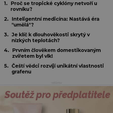
1.
Proč se tropické cyklóny netvoří u
rovníku?
2.
Inteligentní medicína: Nastává éra
"umělá"?
3.
Je klíč k dlouhověkosti skrytý v
nízkých teplotách?
4.
Prvním člověkem domestikovaným
zvířetem byl vlk!
5.
Čeští vědci rozvíjí unikátní vlastnosti
grafenu
reklama