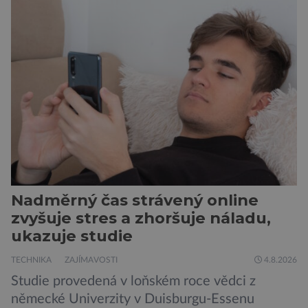
doporučení se nyní staly konzervované
sardinky, které si může dovolit opravdu každý
„Místo toho, aby poskytovaly izolované
mononutrienty, jsou rybí konzervy kompletní
potravinou,“ říká nutriční specialista Colin
Robertson a zdůrazňuje […]
Nadměrný čas strávený online
zvyšuje stres a zhoršuje náladu,
ukazuje studie
TECHNIKA
ZAJÍMAVOSTI
4.8.2026
Studie provedená v loňském roce vědci z
německé Univerzity v Duisburgu-Essenu