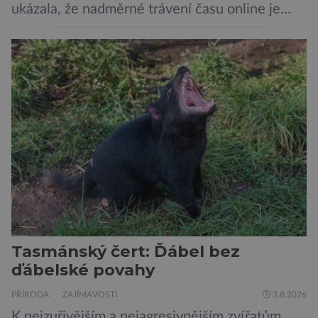
ukázala, že nadměrné trávení času online je
spojeno s vyšší úrovní stresu, horší náladou a
vede k zanedbávání dalších aktivit. Zúčastnilo
se jí 900 dospělých Němců, kteří uvedli, že se v
posledním roce alespoň jednou zapojili do hraní
her, sledování pornografie, sledování sociálních
sítí […]
Tasmánský čert: Ďábel bez
ďábelské povahy
PŘÍRODA
ZAJÍMAVOSTI
3.8.2026
K nejzuřivějším a nejagresivnějším zvířatům