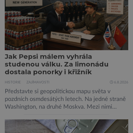
možná stále nepřišel, ale […]
Jak Pepsi málem vyhrála
studenou válku. Za limonádu
dostala ponorky i křižník
HISTORIE
ZAJÍMAVOSTI
6.8.2026
Představte si geopolitickou mapu světa v
pozdních osmdesátých letech. Na jedné straně
Washington, na druhé Moskva. Mezi nimi
jaderný arzenál schopný zničit planetu
padesátkrát dokola, železná opona a miliony
vojáků v permanentní pohotovosti. A pak je tu