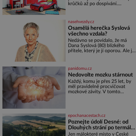
krůčků až po dospívání.
Správně navržený pokoj
podporuje bezpečí, kreativitu,
soustředění i odpočinek a
nasehvezdy.cz
reaguje na každou etapu života
Osamělá herečka Syslová
a specifické potřeby dítěte. Pro
všechno vzdala?
nejmenší je klíčová
jednoduchost, měkkost a
Nedávno se povídalo, že má
bezpečí, proto by pokoj
Dana Syslová (80) blízkého
miminka měl působit především
přítele, který je jí oporou. Ale je
klidně a útulně. Předškolní věk
to ještě vůbec pravda? V
je
posledních dnech čím dál
častěji mluví o svém odchodu.
panidomu.cz
Dohnala ji snad samota? Půs
Nedovolte mozku stárnout
Každý, komu je přes 25 let, by
měl pravidelně procvičovat
mozkové závity. V tomto
období se totiž začíná
zhoršovat paměť. Možná máte
problém vzpomenout si na
jméno kolegy z práce. Nebo
epochanacestach.cz
marně v paměti lovíte název
Poznejte údolí Desné: od
knížky, kterou jste nedávno
Dlouhých strání po termální
přečetli. Je to opravdu tak, s
věkem jako kdyby se paměť
prameny
Jen málokteré místo v České