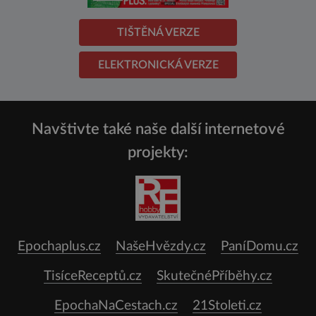
TIŠTĚNÁ VERZE
ELEKTRONICKÁ VERZE
Navštivte také naše další internetové
projekty:
Epochaplus.cz
NašeHvězdy.cz
PaníDomu.cz
TisíceReceptů.cz
SkutečnéPříběhy.cz
EpochaNaCestach.cz
21Stoleti.cz