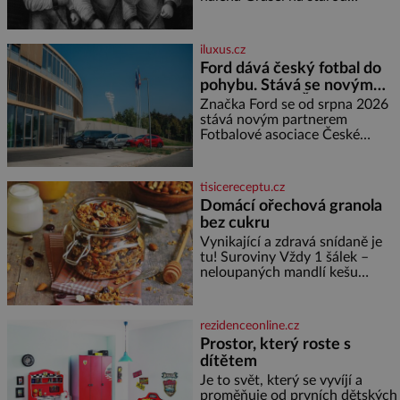
švadlenku. Když mu to
neprozradí – ostatně ani
nemůže, protože žádné nemá,
iluxus.cz
spokojí se lupič s několika
Ford dává český fotbal do
měďáky a štůčky látky. Zraněná
pohybu. Stává se novým
žena pár dní nato umírá. Je to
partnerem FAČR
muž nebývale krutý. Jeho činy
Značka Ford se od srpna 2026
budí hrůzu ještě dlouho po jeho
stává novým partnerem
smrti
Fotbalové asociace České
republiky. V rámci tříleté
spolupráce zajistí mobilitu
asociace, reprezentačních týmů
tisicereceptu.cz
i českého fotbalu v regionech.
Domácí ořechová granola
Partner
bez cukru
Vynikající a zdravá snídaně je
tu! Suroviny Vždy 1 šálek –
neloupaných mandlí kešu
ořechů vlašských ořechů
slunečnicových semínek
semínek dýně rozinek 3 šálky
rezidenceonline.cz
ovesných vloček 1 lžíce mlet
Prostor, který roste s
dítětem
Je to svět, který se vyvíjí a
proměňuje od prvních dětských