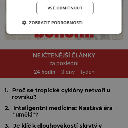
VŠE ODMÍTNOUT
ZOBRAZIT PODROBNOSTI
NEJČTENĚJŠÍ ČLÁNKY
za poslední
24 hodin
3 dny
týden
1.
Proč se tropické cyklóny netvoří u
rovníku?
2.
Inteligentní medicína: Nastává éra
"umělá"?
3.
Je klíč k dlouhověkosti skrytý v