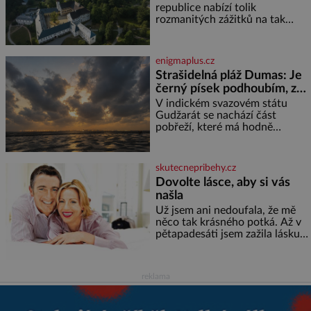
rozhodla stávkovat. Cvičte
republice nabízí tolik
rozmanitých zážitků na tak
malém území jako údolí řeky
Desné v srdci Jeseníků. Během
jediného dne můžete
enigmaplus.cz
nahlédnout do útrob jedné z
Strašidelná pláž Dumas: Je
nejvýznamnějších vodních
černý písek podhoubím, ze
elektráren v Evropě, vydat se na
kterého roste zlo?
horské hřebeny, projet se na
V indickém svazovém státu
koloběžce a den zakončit
Gudžarát se nachází část
poznáváním památek ve
pobřeží, které má hodně
Velkých Losinách nebo v
temnou pověst. Jistě k tomu
termálním
přispívá i černý písek této pláže.
Proč má pláž takové netypické
skutecnepribehy.cz
zbarvení? Nakolik jsou pravd
Dovolte lásce, aby si vás
našla
Už jsem ani nedoufala, že mě
něco tak krásného potká. Až v
pětapadesáti jsem zažila lásku
na první pohled. Poprvé jsem se
vdávala, když mi bylo dvacet.
Oba jsme byli mladí a byl to tak
reklama
říkajíc sňatek z rozumu. Rodiče
nás dali dohromady, Toník byl
dobře zaopatřený mladý muž.