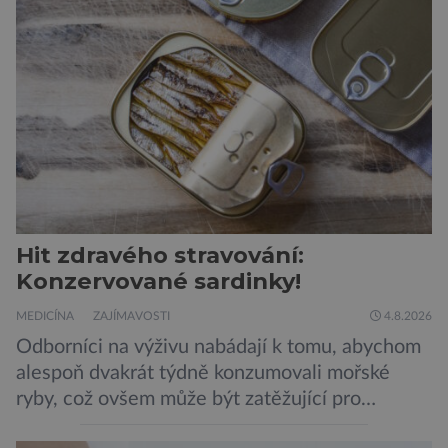
Donald Kendall, generální ředitel společnosti
PepsiCo, který se v květnu roku 1989 stává
admirálem flotily, jež čítá sedmnáct […]
Hit zdravého stravování:
Konzervované sardinky!
MEDICÍNA
ZAJÍMAVOSTI
4.8.2026
Odborníci na výživu nabádají k tomu, abychom
alespoň dvakrát týdně konzumovali mořské
ryby, což ovšem může být zatěžující pro
peněženku. Dobrou zprávou je, že hvězdou