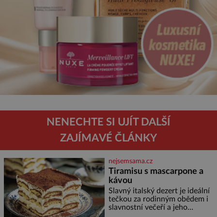
NENECHTE SI UJÍT DALŠÍ
ZAJÍMAVÉ ČLÁNKY
nejsemsama.cz
Tiramisu s mascarpone a
kávou
Slavný italský dezert je ideální
tečkou za rodinným obědem i
slavnostní večeří a jeho
příprava je jednodušší, než se