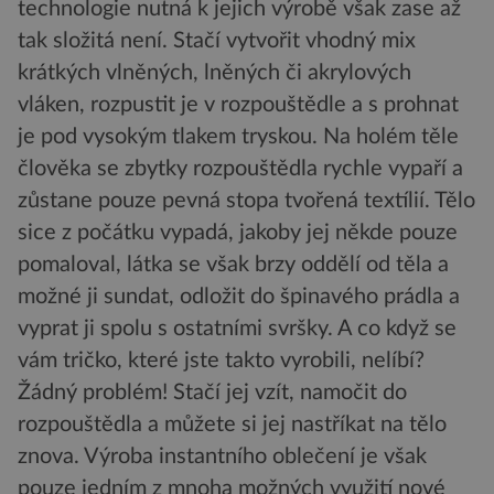
technologie nutná k jejich výrobě však zase až
tak složitá není. Stačí vytvořit vhodný mix
krátkých vlněných, lněných či akrylových
vláken, rozpustit je v rozpouštědle a s prohnat
je pod vysokým tlakem tryskou. Na holém těle
člověka se zbytky rozpouštědla rychle vypaří a
zůstane pouze pevná stopa tvořená textílií. Tělo
sice z počátku vypadá, jakoby jej někde pouze
pomaloval, látka se však brzy oddělí od těla a
možné ji sundat, odložit do špinavého prádla a
vyprat ji spolu s ostatními svršky. A co když se
vám tričko, které jste takto vyrobili, nelíbí?
Žádný problém! Stačí jej vzít, namočit do
rozpouštědla a můžete si jej nastříkat na tělo
znova. Výroba instantního oblečení je však
pouze jedním z mnoha možných využití nové