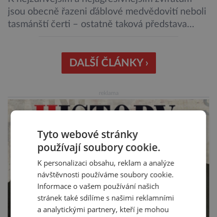
jsou obecně řazeni ďáblové medvědovití neboli
tasmánští čerti – ostatně taková představa
vyplývá i z jejich názvu. Tito největší draví
vačnatci, vyskytující se dnes již výhradně na
ostrově Tasmánie, si však takovou nálepku
DALŠÍ ČLÁNKY ›
vůbec nezaslouží. Fakticky se totiž spíše než o
zákeřné a nebezpečné vzteklouny jedná o
reklama
plaché živočichy. Velikostně […]
Tyto webové stránky
používají soubory cookie.
K personalizaci obsahu, reklam a analýze
návštěvnosti používáme soubory cookie.
Informace o vašem používání našich
stránek také sdílíme s našimi reklamními
a analytickými partnery, kteří je mohou