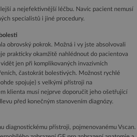
ejší a nejefektivnější léčbu. Navíc pacient nemusí
ých specialistů i jiné procedury.
bolesti
a obrovský pokrok. Možná i vy jste absolvovali
je prakticky okamžitě nahlédnout do pacientova
é vidět jen při komplikovaných invazivních
třeních, častokrát bolestivých. Možnost rychlé
hde spojuje) s velkými přístroji na
m klienta musí nejprve doporučit jeho ošetřující
odlevu před konečným stanovením diagnózy.
mu diagnostickému přístroji, pojmenovanému Vscan.
 černobílého zobrazení GE pro zobrazení anatomie a