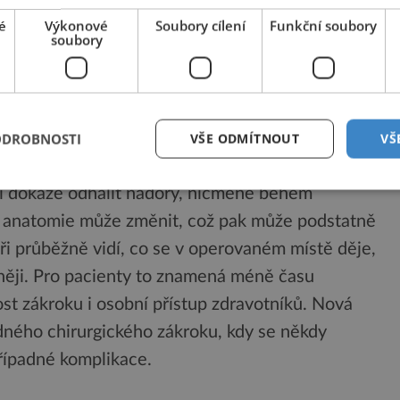
vovat předoperační diagnostiku, protože systém
é
Výkonové
Soubory cílení
Funkční soubory
soubory
významným důsledkem této technologie bude
rgie v tzv. image guided surgery. Co to znamená,
ODROBNOSTI
VŠE ODMÍTNOUT
VŠ
ní dokáže odhalit nádory, nicméně během
 anatomie může změnit, což pak může podstatně
aři průběžně vidí, co se v operovaném místě děje,
něji. Pro pacienty to znamená méně času
st zákroku i osobní přístup zdravotníků. Nová
dného chirurgického zákroku, kdy se někdy
případné komplikace.