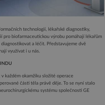
formačních technologií, lékařské diagnostiky,
ií pro biofarmaceutickou výrobu pomáhají lékařům
 diagnostikovat a léčit. Představujeme dvě
ají využívat i u nás.
KUNDU
 v každém okamžiku složité operace
erované části těla právě děje. To se nyní stalo
neurochirurgickému systému společnosti GE