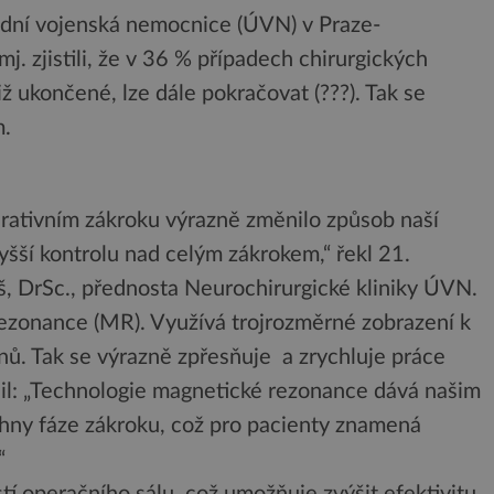
ední vojenská nemocnice (ÚVN) v Praze-
 mj. zjistili, že v 36 % případech chirurgických
 ukončené, lze dále pokračovat (???). Tak se
m.
rativním zákroku výrazně změnilo způsob naší
šší kontrolu nad celým zákrokem,“ řekl 21.
, DrSc., přednosta Neurochirurgické kliniky ÚVN.
ezonance (MR). Využívá trojrozměrné zobrazení k
nů. Tak se výrazně zpřesňuje a zrychluje práce
nil: „Technologie magnetické rezonance dává našim
hny fáze zákroku, což pro pacienty znamená
“