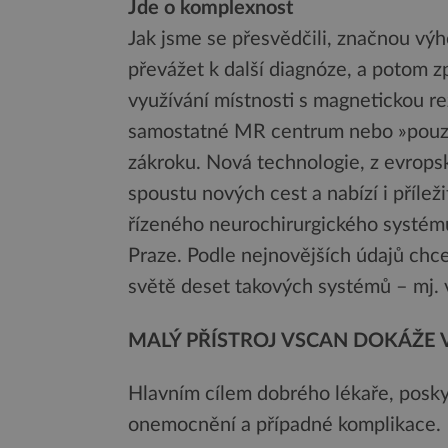
Jde o komplexnost
Jak jsme se přesvědčili, značnou vý
převážet k další diagnóze, a potom z
využívání místnosti s magnetickou re
samostatné MR centrum nebo »pouze«
zákroku. Nová technologie, z evrops
spoustu nových cest a nabízí i příle
řízeného neurochirurgického systému
Praze. Podle nejnovějších údajů chc
světě deset takových systémů – mj. v
MALÝ PŘÍSTROJ VSCAN DOKÁŽE 
Hlavním cílem dobrého lékaře, poskyt
onemocnění a případné komplikace.