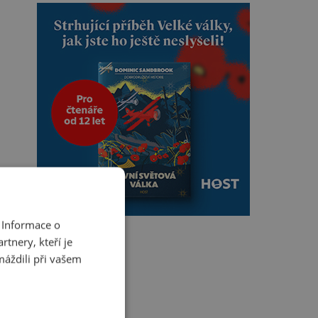
 Informace o
tnery, kteří je
máždili při vašem