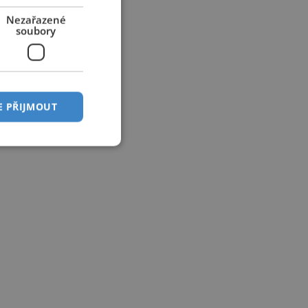
Nezařazené
soubory
E PŘIJMOUT