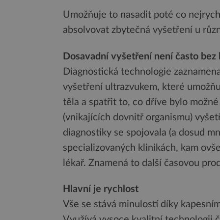
Umožňuje to nasadit poté co nejrychl
absolvovat zbytečná vyšetření u různ
Dosavadní vyšetření není často bez 
Diagnostická technologie zaznamenal
vyšetření ultrazvukem, které umožňu
těla a spatřit to, co dříve bylo možn
(vnikajících dovnitř organismu) vyše
diagnostiky se spojovala (a dosud mno
specializovaných klinikách, kam ovše
lékař. Znamená to další časovou pr
Hlavní je rychlost
Vše se stává minulostí díky kapesní
Využívá vysoce kvalitní technologii