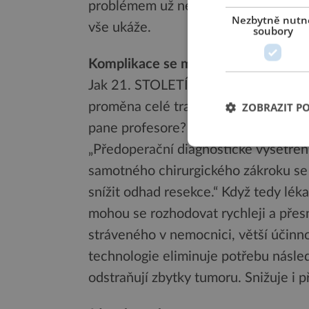
problémem už nemusejí napřed absol
Nezbytně nutn
vše ukáže.
soubory
Komplikace se minimalizují
Jak 21. STOLETÍ řekl prof. Beneš, 
proměna celé tradiční mozkové chiru
ZOBRAZIT P
pane profesore?
„Předoperační diagnostické vyšetře
samotného chirurgického zákroku se
snížit odhad resekce.“ Když tedy lék
mohou se rozhodovat rychleji a přes
stráveného v nemocnici, větší účinno
technologie eliminuje potřebu násle
odstraňují zbytky tumoru. Snižuje i 