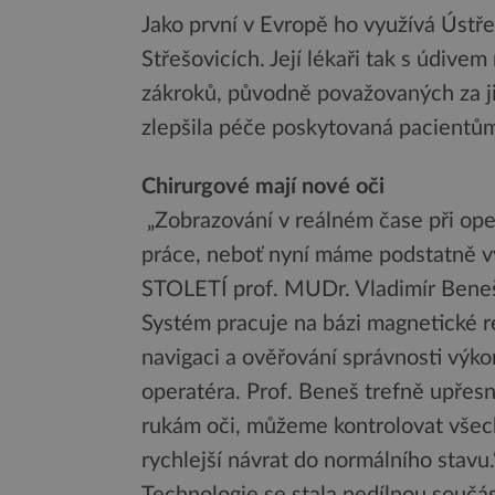
Jako první v Evropě ho využívá Ústř
Střešovicích. Její lékaři tak s údivem
zákroků, původně považovaných za již
zlepšila péče poskytovaná pacientů
Chirurgové mají nové oči
„Zobrazování v reálném čase při ope
práce, neboť nyní máme podstatně vy
STOLETÍ prof. MUDr. Vladimír Beneš
Systém pracuje na bázi magnetické r
navigaci a ověřování správnosti výko
operatéra. Prof. Beneš trefně upřes
rukám oči, můžeme kontrolovat všec
rychlejší návrat do normálního stavu.